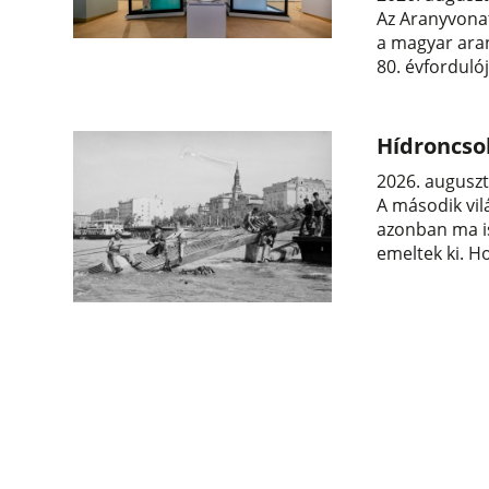
Az Aranyvonat
a magyar aran
80. évforduló
Hídroncso
2026. auguszt
A második vil
azonban ma is
emeltek ki. H