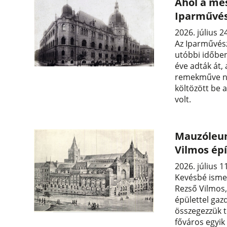
Ahol a me
Iparművés
2026. július 2
Az Iparművés
utóbbi időben
éve adták át,
remekműve ne
költözött be 
volt.
Mauzóleum
Vilmos ép
2026. július 1
Kevésbé ismer
Rezső Vilmos, 
épülettel gaz
összegezzük t
főváros egyik