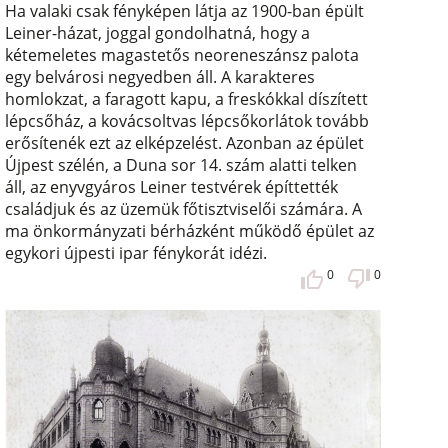
Ha valaki csak fényképen látja az 1900-ban épült
Leiner-házat, joggal gondolhatná, hogy a
kétemeletes magastetős neoreneszánsz palota
egy belvárosi negyedben áll. A karakteres
homlokzat, a faragott kapu, a freskókkal díszített
lépcsőház, a kovácsoltvas lépcsőkorlátok tovább
erősítenék ezt az elképzelést. Azonban az épület
Újpest szélén, a Duna sor 14. szám alatti telken
áll, az enyvgyáros Leiner testvérek építtették
családjuk és az üzemük főtisztviselői számára. A
ma önkormányzati bérházként működő épület az
egykori újpesti ipar fénykorát idézi.
0
0