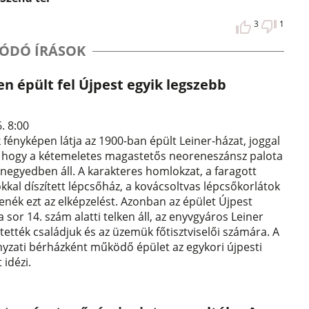
3
1
ÓDÓ ÍRÁSOK
n épült fel Újpest egyik legszebb
6. 8:00
k fényképen látja az 1900-ban épült Leiner-házat, joggal
 hogy a kétemeletes magastetős neoreneszánsz palota
 negyedben áll. A karakteres homlokzat, a faragott
ókkal díszített lépcsőház, a kovácsoltvas lépcsőkorlátok
enék ezt az elképzelést. Azonban az épület Újpest
 sor 14. szám alatti telken áll, az enyvgyáros Leiner
ttették családjuk és az üzemük főtisztviselői számára. A
zati bérházként működő épület az egykori újpesti
 idézi.