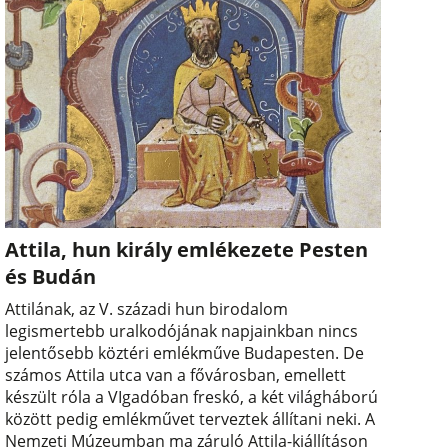
Attila, hun király emlékezete Pesten
és Budán
Attilának, az V. századi hun birodalom
legismertebb uralkodójának napjainkban nincs
jelentősebb köztéri emlékműve Budapesten. De
számos Attila utca van a fővárosban, emellett
készült róla a VIgadóban freskó, a két világháború
között pedig emlékművet terveztek állítani neki. A
Nemzeti Múzeumban ma záruló Attila-kiállításon