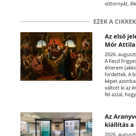
víztornyát, il
EZEK A CIKKEK
Az első je
Mór Attil
2026. auguszt
A Feszl Frigye
étterem (akko
hirdettek. A b
képet azonban
váltott ki az 
fel azzal, hog
Az Aranyvo
kiállítás
2026. auguszt