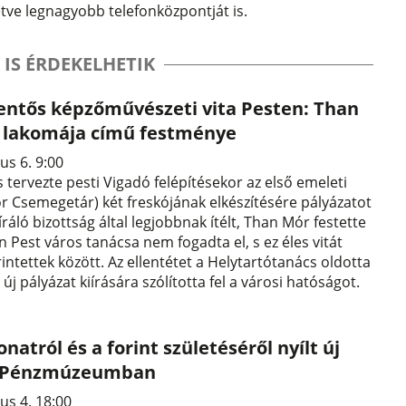
letve legnagyobb telefonközpontját is.
 IS ÉRDEKELHETIK
lentős képzőművészeti vita Pesten: Than
a lakomája című festménye
us 6. 9:00
s tervezte pesti Vigadó felépítésekor az első emeleti
r Csemegetár) két freskójának elkészítésére pályázatot
íráló bizottság által legjobbnak ítélt, Than Mór festette
 Pest város tanácsa nem fogadta el, s ez éles vitát
érintettek között. Az ellentétet a Helytartótanács oldotta
y új pályázat kiírására szólította fel a városi hatóságot.
natról és a forint születéséről nyílt új
 a Pénzmúzeumban
us 4. 18:00