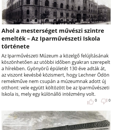
Ahol a mesterséget művészi szintre
emelték – Az Iparművészeti Iskola
története
Az Iparművészeti Múzeum a közelgő felújításának
köszönhetően az utóbbi időben gyakran szerepelt
a hírekben. Gyönyörű épületét 130 éve adták át,
az viszont kevésbé közismert, hogy Lechner Ödön
remekműve nem csupán a múzeumnak adott új
otthont: vele együtt költözött be az Iparművészeti
Iskola is, mely egy különálló intézmény volt.
0
0