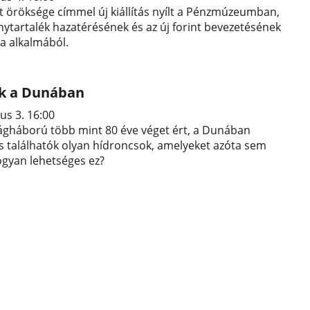
 öröksége címmel új kiállítás nyílt a Pénzmúzeumban,
ytartalék hazatérésének és az új forint bevezetésének
ja alkalmából.
k a Dunában
us 3. 16:00
ágháború több mint 80 éve véget ért, a Dunában
 találhatók olyan hídroncsok, amelyeket azóta sem
ogyan lehetséges ez?