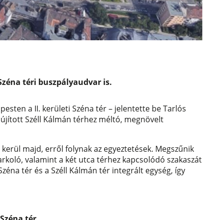
Széna téri buszpályaudvar is.
sten a II. kerületi Széna tér – jelentette be Tarlós
lújított Széll Kálmán térhez méltó, megnövelt
kerül majd, erről folynak az egyeztetések. Megszűnik
rkoló, valamint a két utca térhez kapcsolódó szakaszát
 Széna tér és a Széll Kálmán tér integrált egység, így
,
Széna tér