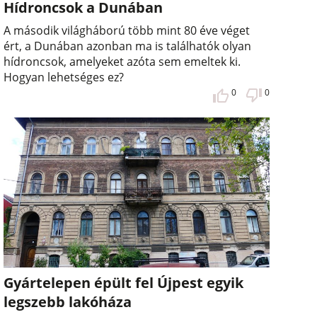
Hídroncsok a Dunában
A második világháború több mint 80 éve véget
ért, a Dunában azonban ma is találhatók olyan
hídroncsok, amelyeket azóta sem emeltek ki.
Hogyan lehetséges ez?
0
0
Gyártelepen épült fel Újpest egyik
legszebb lakóháza