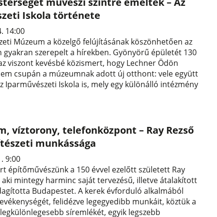
sterséget művészi szintre emelték – Az
zeti Iskola története
4. 14:00
zeti Múzeum a közelgő felújításának köszönhetően az
 gyakran szerepelt a hírekben. Gyönyörű épületét 130
 az viszont kevésbé közismert, hogy Lechner Ödön
m csupán a múzeumnak adott új otthont: vele együtt
az Iparművészeti Iskola is, mely egy különálló intézmény
, víztorony, telefonközpont – Ray Rezső
ítészeti munkássága
1. 9:00
t építőművészünk a 150 évvel ezelőtt született Ray
aki mintegy harminc saját tervezésű, illetve átalakított
dagította Budapestet. A kerek évforduló alkalmából
evékenységét, felidézve legegyedibb munkáit, köztük a
 legkülönlegesebb síremlékét, egyik legszebb