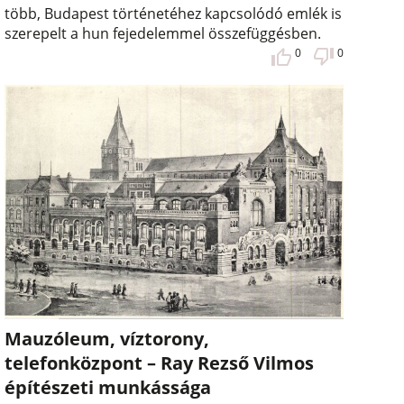
több, Budapest történetéhez kapcsolódó emlék is
szerepelt a hun fejedelemmel összefüggésben.
0
0
Mauzóleum, víztorony,
telefonközpont – Ray Rezső Vilmos
építészeti munkássága