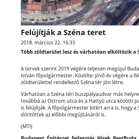
Felújítják a Széna teret
2018. március 22. 16:33
Több zöldterület lesz és várhatóan elköltözik a 
A tervek szerint 2019 végére teljesen megújul Budape
István főpolgármester. Közölte: jövő év végére a fe
zöldterülettel rendelkező Széna tér jön létre.
Várhatóan a Széna téri buszpályaudvar más helyre 
továbbá az Ostrom utca és a Hattyú utca közötti pa
is felújítják. A főpolgármester kitért arra is, hogy a
döntöttek az előbbi megújításáról is.
(MTI)
Budapest
,
Építészet
,
fejlesztés
,
Hírek
,
PestBuda