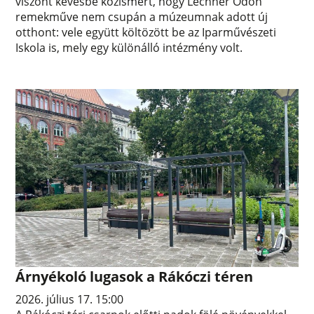
viszont kevésbé közismert, hogy Lechner Ödön
remekműve nem csupán a múzeumnak adott új
otthont: vele együtt költözött be az Iparművészeti
Iskola is, mely egy különálló intézmény volt.
Árnyékoló lugasok a Rákóczi téren
2026. július 17. 15:00