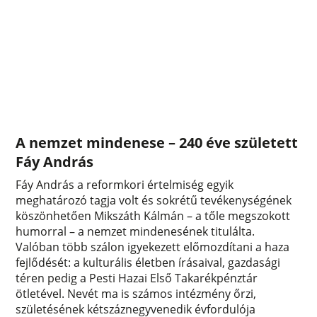
A nemzet mindenese – 240 éve született
Fáy András
Fáy András a reformkori értelmiség egyik
meghatározó tagja volt és sokrétű tevékenységének
köszönhetően Mikszáth Kálmán – a tőle megszokott
humorral – a nemzet mindenesének titulálta.
Valóban több szálon igyekezett előmozdítani a haza
fejlődését: a kulturális életben írásaival, gazdasági
téren pedig a Pesti Hazai Első Takarékpénztár
ötletével. Nevét ma is számos intézmény őrzi,
születésének kétszáznegyvenedik évfordulója