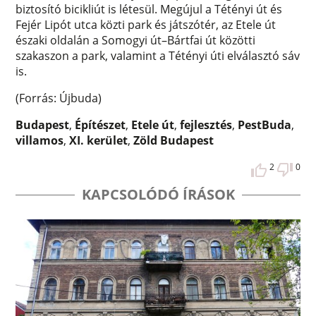
biztosító bicikliút is létesül. Megújul a Tétényi út és
Fejér Lipót utca közti park és játszótér, az Etele út
északi oldalán a Somogyi út–Bártfai út közötti
szakaszon a park, valamint a Tétényi úti elválasztó sáv
is.
(Forrás: Újbuda)
Budapest
,
Építészet
,
Etele út
,
fejlesztés
,
PestBuda
,
villamos
,
XI. kerület
,
Zöld Budapest
2
0
KAPCSOLÓDÓ ÍRÁSOK