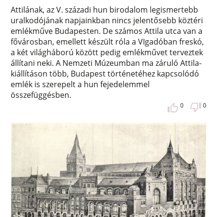
Attilának, az V. századi hun birodalom legismertebb
uralkodójának napjainkban nincs jelentősebb köztéri
emlékműve Budapesten. De számos Attila utca van a
fővárosban, emellett készült róla a VIgadóban freskó,
a két világháború között pedig emlékművet terveztek
állítani neki. A Nemzeti Múzeumban ma záruló Attila-
kiállításon több, Budapest történetéhez kapcsolódó
emlék is szerepelt a hun fejedelemmel
összefüggésben.
0
0