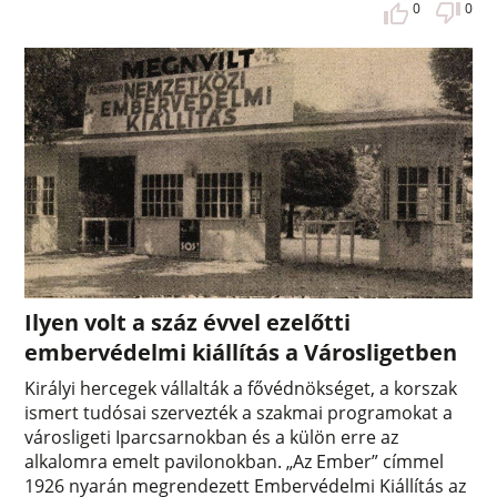
0
0
Ilyen volt a száz évvel ezelőtti
embervédelmi kiállítás a Városligetben
Királyi hercegek vállalták a fővédnökséget, a korszak
ismert tudósai szervezték a szakmai programokat a
városligeti Iparcsarnokban és a külön erre az
alkalomra emelt pavilonokban. „Az Ember” címmel
1926 nyarán megrendezett Embervédelmi Kiállítás az