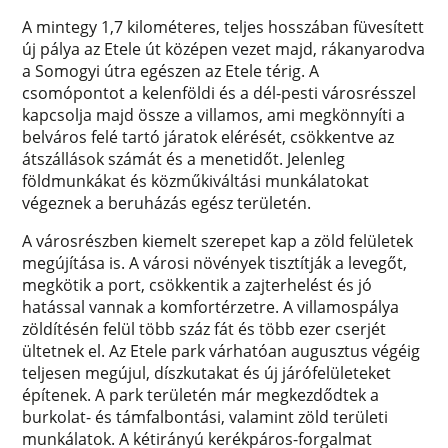
A mintegy 1,7 kilométeres, teljes hosszában füvesített
új pálya az Etele út középen vezet majd, rákanyarodva
a Somogyi útra egészen az Etele térig. A
csomópontot a kelenföldi és a dél-pesti városrésszel
kapcsolja majd össze a villamos, ami megkönnyíti a
belváros felé tartó járatok elérését, csökkentve az
átszállások számát és a menetidőt. Jelenleg
földmunkákat és közműkiváltási munkálatokat
végeznek a beruházás egész területén.
A városrészben kiemelt szerepet kap a zöld felületek
megújítása is. A városi növények tisztítják a levegőt,
megkötik a port, csökkentik a zajterhelést és jó
hatással vannak a komfortérzetre. A villamospálya
zöldítésén felül több száz fát és több ezer cserjét
ültetnek el. Az Etele park várhatóan augusztus végéig
teljesen megújul, díszkutakat és új járófelületeket
építenek. A park területén már megkezdődtek a
burkolat- és támfalbontási, valamint zöld területi
munkálatok. A kétirányú kerékpáros-forgalmat