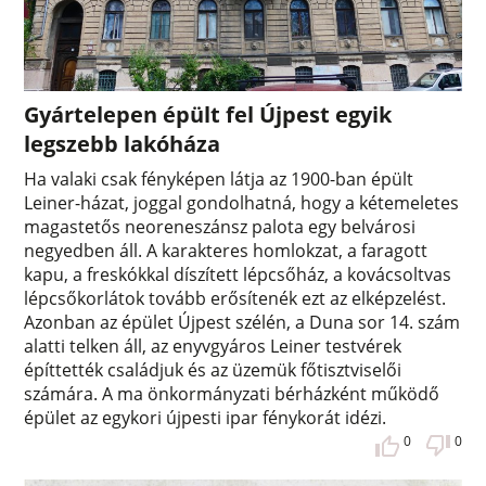
Gyártelepen épült fel Újpest egyik
legszebb lakóháza
Ha valaki csak fényképen látja az 1900-ban épült
Leiner-házat, joggal gondolhatná, hogy a kétemeletes
magastetős neoreneszánsz palota egy belvárosi
negyedben áll. A karakteres homlokzat, a faragott
kapu, a freskókkal díszített lépcsőház, a kovácsoltvas
lépcsőkorlátok tovább erősítenék ezt az elképzelést.
Azonban az épület Újpest szélén, a Duna sor 14. szám
alatti telken áll, az enyvgyáros Leiner testvérek
építtették családjuk és az üzemük főtisztviselői
számára. A ma önkormányzati bérházként működő
épület az egykori újpesti ipar fénykorát idézi.
0
0