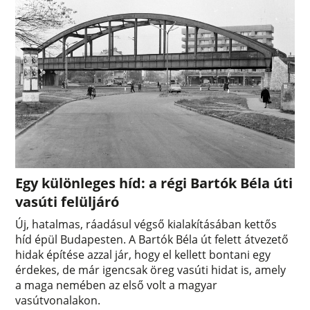
Egy különleges híd: a régi Bartók Béla úti
vasúti felüljáró
Új, hatalmas, ráadásul végső kialakításában kettős
híd épül Budapesten. A Bartók Béla út felett átvezető
hidak építése azzal jár, hogy el kellett bontani egy
érdekes, de már igencsak öreg vasúti hidat is, amely
a maga nemében az első volt a magyar
vasútvonalakon.