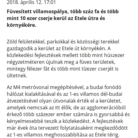
2018. április 12. 17:01
Füvesített villamospálya, több száz fa és több
mint 10 ezer cserje kerül az Etele útra és
környékére.
Zöld felületekkel, parkokkal és közösségi terekkel
gazdagodik a kerület az Etele út környékén. A
közlekedési fejlesztések mellett több mint húszezer
négyzetméteren újulnak meg a füves területek,
mintegy félezer fát és több mint tízezer cserjét is
ültetnek.
Az M4 metróvonal megépítésével, a budai fonódó
hálózat kialakításával és az 1-es villamos dél-budai
átvezetésével olyan útvonalak érték el a kerületet,
amelyek nemcsak az itt élők, de az agglomerációból
érkező több százezer ember számára is gyorsabbá és
kényelmesebbé teszik a közlekedést. A fejlesztések
már évek óta tervezett folytatásaként megkezdődött
az 1-es villamos meghosszabbítása az Etele térig.