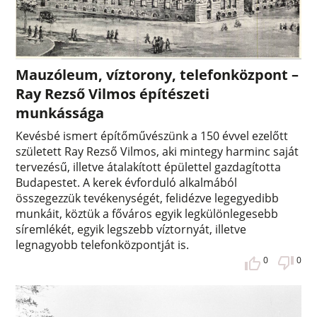
Mauzóleum, víztorony, telefonközpont –
Ray Rezső Vilmos építészeti
munkássága
Kevésbé ismert építőművészünk a 150 évvel ezelőtt
született Ray Rezső Vilmos, aki mintegy harminc saját
tervezésű, illetve átalakított épülettel gazdagította
Budapestet. A kerek évforduló alkalmából
összegezzük tevékenységét, felidézve legegyedibb
munkáit, köztük a főváros egyik legkülönlegesebb
síremlékét, egyik legszebb víztornyát, illetve
legnagyobb telefonközpontját is.
0
0