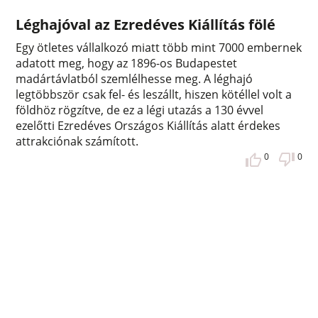
Léghajóval az Ezredéves Kiállítás fölé
Egy ötletes vállalkozó miatt több mint 7000 embernek
adatott meg, hogy az 1896-os Budapestet
madártávlatból szemlélhesse meg. A léghajó
legtöbbször csak fel- és leszállt, hiszen kötéllel volt a
földhöz rögzítve, de ez a légi utazás a 130 évvel
ezelőtti Ezredéves Országos Kiállítás alatt érdekes
attrakciónak számított.
0
0