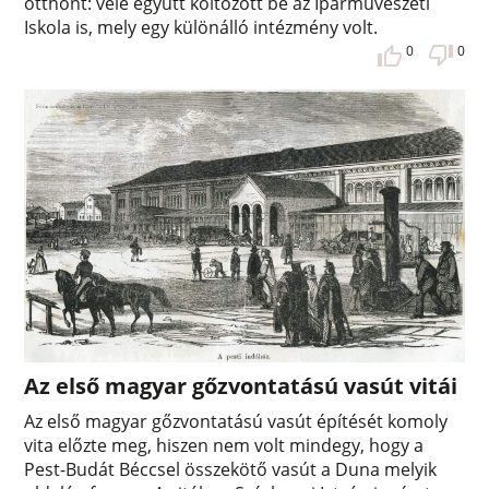
otthont: vele együtt költözött be az Iparművészeti
Iskola is, mely egy különálló intézmény volt.
0
0
Az első magyar gőzvontatású vasút vitái
Az első magyar gőzvontatású vasút építését komoly
vita előzte meg, hiszen nem volt mindegy, hogy a
Pest-Budát Béccsel összekötő vasút a Duna melyik