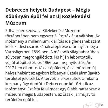
Debrecen helyett Budapest – Mégis
Kőbányán épül fel az új Közlekedési
Múzeum
Stílszerűen szólva: a Közlekedési Múzeum
történetében nem egyszer állították át a váltókat. Az
intézmény a millenniumi kiállítás ideiglenesnek szánt
közlekedési csarnokának átépítése után nyílt meg a
Városligetben 1899-ben. A második világháborúban
súlyosan megrongálódott, kis híján lebontották,
végül átépítették, és 1966-ban megnyitották. Ám
2017-ben elbontották az épületet, és a múzeum új
helyszíneként az egykori kőbányai Északi Járműjavító
területét jelölték ki. A tervek is elkészültek, amikor a
kormány úgy döntött: Debrecenbe költöztetik az
intézményt. Ezt írta felül most egy újabb határozat: a
múzeum mégis Budapesten, az Északi Járműjavító
területén épül fel.
0
0