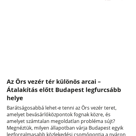
Az Örs vezér tér különös arcai –
Átalakítás előtt Budapest legfurcsább
helye
Barátságosabbá lehet-e tenni az Örs vezér teret,
amelyet bevásárlóközpontok fognak közre, és
amelyet számtalan megoldatlan probléma sújt?
Megnéztük, milyen állapotban várja Budapest egyik
legforgalmasabb közlekedési csomópontja a nyáron