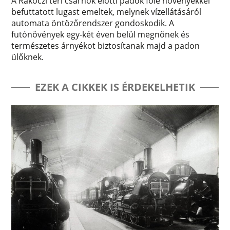
A Rákóczi téri csarnok előtti padok fölé növényekkel
befuttatott lugast emeltek, melynek vízellátásáról
automata öntözőrendszer gondoskodik. A
futónövények egy-két éven belül megnőnek és
természetes árnyékot biztosítanak majd a padon
ülőknek.
EZEK A CIKKEK IS ÉRDEKELHETIK