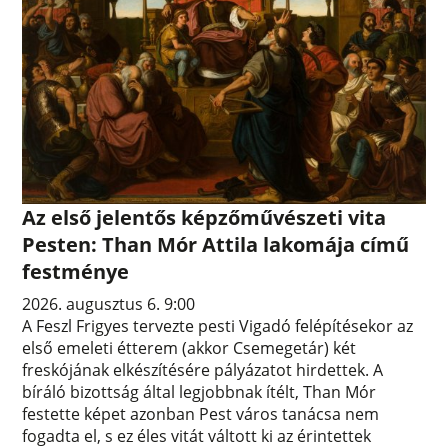
Az első jelentős képzőművészeti vita
Pesten: Than Mór Attila lakomája című
festménye
2026. augusztus 6. 9:00
A Feszl Frigyes tervezte pesti Vigadó felépítésekor az
első emeleti étterem (akkor Csemegetár) két
freskójának elkészítésére pályázatot hirdettek. A
bíráló bizottság által legjobbnak ítélt, Than Mór
festette képet azonban Pest város tanácsa nem
fogadta el, s ez éles vitát váltott ki az érintettek