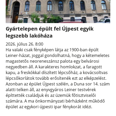
Gyártelepen épült fel Újpest egyik
legszebb lakóháza
2026. július 26. 8:00
Ha valaki csak fényképen látja az 1900-ban épült
Leiner-házat, joggal gondolhatná, hogy a kétemeletes
magastetős neoreneszánsz palota egy belvárosi
negyedben áll. A karakteres homlokzat, a faragott
kapu, a freskókkal díszített lépcsőház, a kovácsoltvas
lépcsőkorlátok tovább erősítenék ezt az elképzelést.
Azonban az épület Újpest szélén, a Duna sor 14. szám
alatti telken áll, az enyvgyáros Leiner testvérek
építtették családjuk és az üzemük főtisztviselői
számára. A ma önkormányzati bérházként működő
épület az egykori újpesti ipar fénykorát idézi.