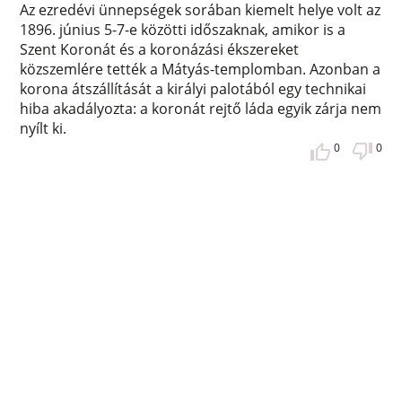
Az ezredévi ünnepségek sorában kiemelt helye volt az
1896. június 5-7-e közötti időszaknak, amikor is a
Szent Koronát és a koronázási ékszereket
közszemlére tették a Mátyás-templomban. Azonban a
korona átszállítását a királyi palotából egy technikai
hiba akadályozta: a koronát rejtő láda egyik zárja nem
nyílt ki.
0
0