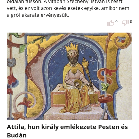
oldalán fusson. A vitában Széchenyi István is részt
vett, és ez volt azon kevés esetek egyike, amikor nem
a gróf akarata érvényesült.
0
0
Attila, hun király emlékezete Pesten és
Budán