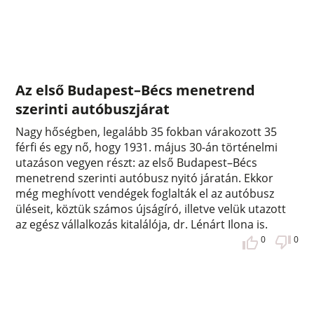
Az első Budapest–Bécs menetrend
szerinti autóbuszjárat
Nagy hőségben, legalább 35 fokban várakozott 35
férfi és egy nő, hogy 1931. május 30-án történelmi
utazáson vegyen részt: az első Budapest–Bécs
menetrend szerinti autóbusz nyitó járatán. Ekkor
még meghívott vendégek foglalták el az autóbusz
üléseit, köztük számos újságíró, illetve velük utazott
az egész vállalkozás kitalálója, dr. Lénárt Ilona is.
0
0