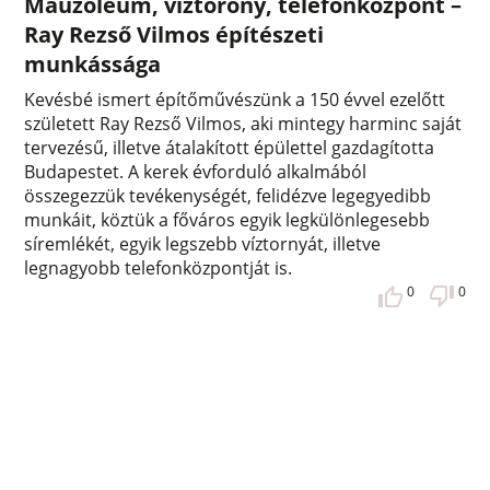
Mauzóleum, víztorony, telefonközpont –
Ray Rezső Vilmos építészeti
munkássága
Kevésbé ismert építőművészünk a 150 évvel ezelőtt
született Ray Rezső Vilmos, aki mintegy harminc saját
tervezésű, illetve átalakított épülettel gazdagította
Budapestet. A kerek évforduló alkalmából
összegezzük tevékenységét, felidézve legegyedibb
munkáit, köztük a főváros egyik legkülönlegesebb
síremlékét, egyik legszebb víztornyát, illetve
legnagyobb telefonközpontját is.
0
0