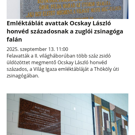
Emléktáblát avattak Ocskay László
honvéd századosnak a zuglói zsinagóga
falán
2025. szeptember 13. 11:00
Felavatták a II. világháborúban több száz zsidó
üldözöttet megmentő Ocskay László honvéd
százados, a Világ Igaza emléktábláját a Thököly úti
zsinagógában.