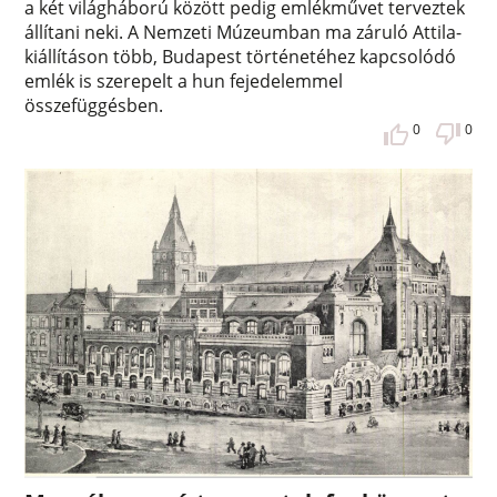
a két világháború között pedig emlékművet terveztek
állítani neki. A Nemzeti Múzeumban ma záruló Attila-
kiállításon több, Budapest történetéhez kapcsolódó
emlék is szerepelt a hun fejedelemmel
összefüggésben.
0
0