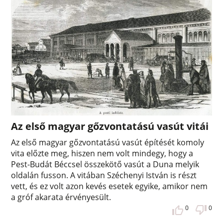
Az első magyar gőzvontatású vasút vitái
Az első magyar gőzvontatású vasút építését komoly
vita előzte meg, hiszen nem volt mindegy, hogy a
Pest-Budát Béccsel összekötő vasút a Duna melyik
oldalán fusson. A vitában Széchenyi István is részt
vett, és ez volt azon kevés esetek egyike, amikor nem
a gróf akarata érvényesült.
0
0