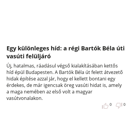
Egy különleges híd: a régi Bartók Béla úti
vasúti felüljáró
Új, hatalmas, ráadásul végső kialakításában kettős
híd épül Budapesten. A Bartók Béla út felett átvezető
hidak építése azzal jár, hogy el kellett bontani egy
érdekes, de már igencsak öreg vasúti hidat is, amely
a maga nemében az első volt a magyar
vasútvonalakon.
0
0