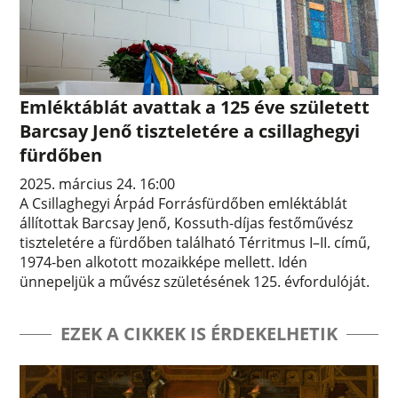
Emléktáblát avattak a 125 éve született
Barcsay Jenő tiszteletére a csillaghegyi
fürdőben
2025. március 24. 16:00
A Csillaghegyi Árpád Forrásfürdőben emléktáblát
állítottak Barcsay Jenő, Kossuth-díjas festőművész
tiszteletére a fürdőben található Térritmus I–II. című,
1974-ben alkotott mozaikképe mellett. Idén
ünnepeljük a művész születésének 125. évfordulóját.
EZEK A CIKKEK IS ÉRDEKELHETIK