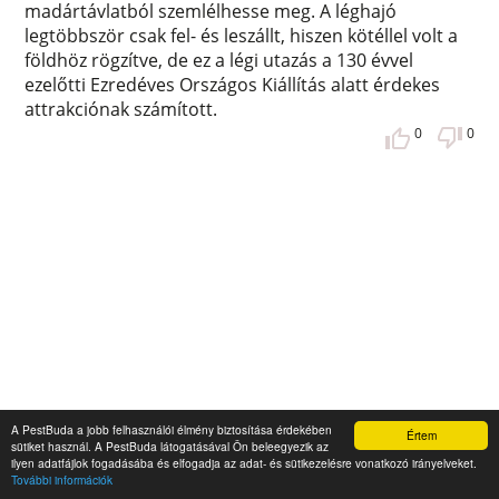
madártávlatból szemlélhesse meg. A léghajó
legtöbbször csak fel- és leszállt, hiszen kötéllel volt a
földhöz rögzítve, de ez a légi utazás a 130 évvel
ezelőtti Ezredéves Országos Kiállítás alatt érdekes
attrakciónak számított.
0
0
A PestBuda a jobb felhasználói élmény biztosítása érdekében
Értem
sütiket használ. A PestBuda látogatásával Ön beleegyezik az
ilyen adatfájlok fogadásába és elfogadja az adat- és sütikezelésre vonatkozó irányelveket.
További információk