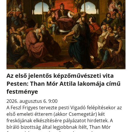
Az első jelentős képzőművészeti vita
Pesten: Than Mór Attila lakomája című
festménye
2026. augusztus 6. 9:00
A Feszl Frigyes tervezte pesti Vigadó felépítésekor az
első emeleti étterem (akkor Csemegetár) két
freskójának elkészítésére pályázatot hirdettek. A
bíráló bizottság által legjobbnak ítélt, Than Mór