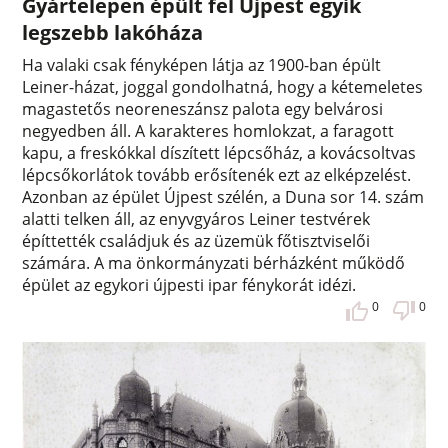
Gyártelepen épült fel Újpest egyik
legszebb lakóháza
Ha valaki csak fényképen látja az 1900-ban épült
Leiner-házat, joggal gondolhatná, hogy a kétemeletes
magastetős neoreneszánsz palota egy belvárosi
negyedben áll. A karakteres homlokzat, a faragott
kapu, a freskókkal díszített lépcsőház, a kovácsoltvas
lépcsőkorlátok tovább erősítenék ezt az elképzelést.
Azonban az épület Újpest szélén, a Duna sor 14. szám
alatti telken áll, az enyvgyáros Leiner testvérek
építtették családjuk és az üzemük főtisztviselői
számára. A ma önkormányzati bérházként működő
épület az egykori újpesti ipar fénykorát idézi.
0
0