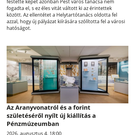
festette képet azonban Pest város tanácsa nem
fogadta el, s ez éles vitát váltott ki az érintettek
között. Az ellentétet a Helytartótanács oldotta fel
azzal, hogy új pályázat kiírására szólította fel a városi
hatóságot.
Az Aranyvonatról és a forint
születéséről nyílt új kiállítás a
Pénzmúzeumban
2026. augusztus 4. 18:00