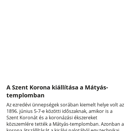
A Szent Korona kiállítása a Mátyás-
templomban
Az ezredévi ünnepségek sorában kiemelt helye volt az
1896. június 5-7-e közötti időszaknak, amikor is a
Szent Koronát és a koronázási ékszereket
közszemlére tették a Mátyás-templomban. Azonban a
korona átszállítását a királyi palotából egy technikai