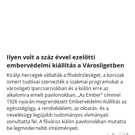
Ilyen volt a száz évvel ezelőtti
embervédelmi kiállítás a Városligetben
Királyi hercegek vállalták a fővédnökséget, a korszak
ismert tudósai szervezték a szakmai programokat a
városligeti Iparcsarnokban és a külön erre az
alkalomra emelt pavilonokban. „Az Ember” címmel
1926 nyarán megrendezett Embervédelmi Kiállítás az
egészségügy, a rendvédelem, az oktatás- és a
nevelésügy legújabb tudományos vívmányait
vonultatta fel. A főváros külön pavilonokban mutatta
be legmodernebb intézményeit.
0
0