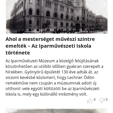
Ahol a mesterséget művészi szintre
emelték – Az Iparművészeti Iskola
története
Az Iparművészeti Múzeum a közelgő felújításának
köszönhetően az utóbbi időben gyakran szerepelt a
hírekben. Gyönyörű épületét 130 éve adták át, az
viszont kevésbé közismert, hogy Lechner Ödön
remekműve nem csupán a múzeumnak adott új
otthont: vele együtt költözött be az Iparművészeti
Iskola is, mely egy különálló intézmény volt.
0
0