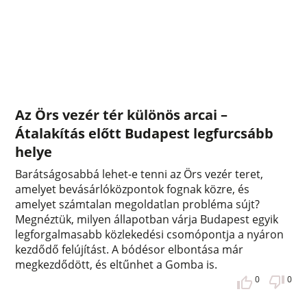
Az Örs vezér tér különös arcai –
Átalakítás előtt Budapest legfurcsább
helye
Barátságosabbá lehet-e tenni az Örs vezér teret,
amelyet bevásárlóközpontok fognak közre, és
amelyet számtalan megoldatlan probléma sújt?
Megnéztük, milyen állapotban várja Budapest egyik
legforgalmasabb közlekedési csomópontja a nyáron
kezdődő felújítást. A bódésor elbontása már
megkezdődött, és eltűnhet a Gomba is.
0
0