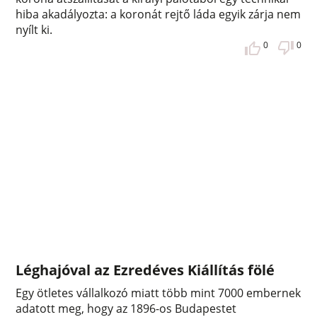
hiba akadályozta: a koronát rejtő láda egyik zárja nem
nyílt ki.
0
0
Léghajóval az Ezredéves Kiállítás fölé
Egy ötletes vállalkozó miatt több mint 7000 embernek
adatott meg, hogy az 1896-os Budapestet