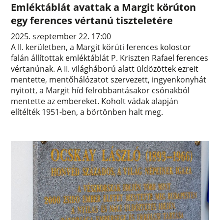
Emléktáblát avattak a Margit körúton
egy ferences vértanú tiszteletére
2025. szeptember 22. 17:00
A II. kerületben, a Margit körúti ferences kolostor
falán állítottak emléktáblát P. Kriszten Rafael ferences
vértanúnak. A II. világháború alatt üldözöttek ezreit
mentette, mentőhálózatot szervezett, ingyenkonyhát
nyitott, a Margit híd felrobbantásakor csónakból
mentette az embereket. Koholt vádak alapján
elítélték 1951-ben, a börtönben halt meg.