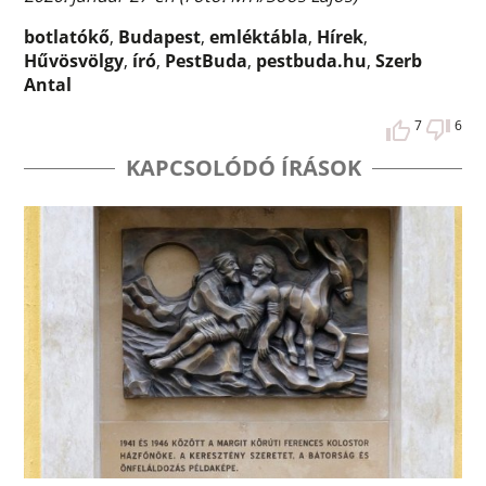
botlatókő
,
Budapest
,
emléktábla
,
Hírek
,
Hűvösvölgy
,
író
,
PestBuda
,
pestbuda.hu
,
Szerb
Antal
7
6
KAPCSOLÓDÓ ÍRÁSOK