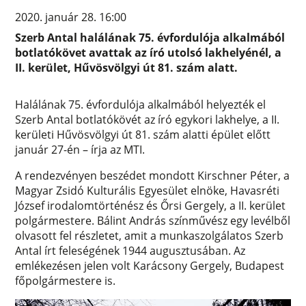
2020. január 28. 16:00
Szerb Antal halálának 75. évfordulója alkalmából
botlatókövet avattak az író utolsó lakhelyénél, a
II. kerület, Hűvösvölgyi út 81. szám alatt.
Halálának 75. évfordulója alkalmából helyezték el
Szerb Antal botlatókövét az író egykori lakhelye, a II.
kerületi Hűvösvölgyi út 81. szám alatti épület előtt
január 27-én – írja az MTI.
A rendezvényen beszédet mondott Kirschner Péter, a
Magyar Zsidó Kulturális Egyesület elnöke, Havasréti
József irodalomtörténész és Őrsi Gergely, a II. kerület
polgármestere. Bálint András színművész egy levélből
olvasott fel részletet, amit a munkaszolgálatos Szerb
Antal írt feleségének 1944 augusztusában. Az
emlékezésen jelen volt Karácsony Gergely, Budapest
főpolgármestere is.