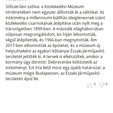
Stílszerűen szólva: a Közlekedési Múzeum
történetében nem egyszer állították át a váltókat. Az
intézmény a millenniumi kiállítás ideiglenesnek szánt
közlekedési csarnokának átépítése után nyílt meg a
Városligetben 1899-ben. A második világháborúban
súlyosan megrongálódott, kis híján lebontották,
végül átépítették, és 1966-ban megnyitották. Ám
2017-ben elbontották az épületet, és a múzeum új
helyszíneként az egykori kőbányai Északi Járműjavító
területét jelölték ki. A tervek is elkészültek, amikor a
kormány úgy döntött: Debrecenbe költöztetik az
intézményt. Ezt írta felül most egy újabb határozat: a
múzeum mégis Budapesten, az Északi Járműjavító
területén épül fel.
0
0