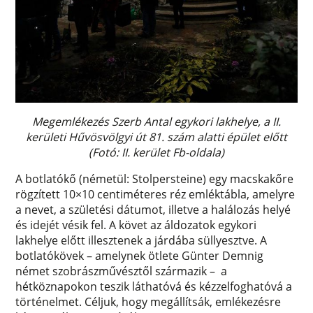
Megemlékezés Szerb Antal egykori lakhelye, a II.
kerületi Hűvösvölgyi út 81. szám alatti épület előtt
(Fotó: II. kerület Fb-oldala)
A botlatókő (németül: Stolpersteine) egy macskakőre
rögzített 10×10 centiméteres réz emléktábla, amelyre
a nevet, a születési dátumot, illetve a halálozás helyé
és idejét vésik fel. A követ az áldozatok egykori
lakhelye előtt illesztenek a járdába süllyesztve. A
botlatókövek – amelynek ötlete Günter Demnig
német szobrászművésztől származik – a
hétköznapokon teszik láthatóvá és kézzelfoghatóvá a
történelmet. Céljuk, hogy megállítsák, emlékezésre