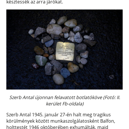
késztessék az arra járókat.
Szerb Antal újonnan felavatott botlatóköve (Fotó: II.
kerület Fb-oldala)
Szerb Antal 1945. január 27-én halt meg tragikus
körülmények között munkaszolgálatosként Balfon,
holttestét 1946 októberében exhumálták, majd