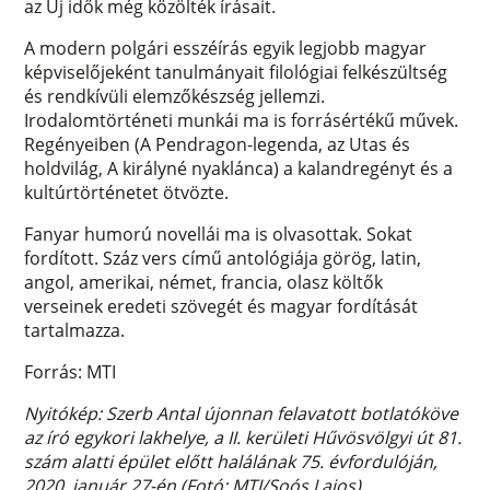
az Új idők még közölték írásait.
A modern polgári esszéírás egyik legjobb magyar
képviselőjeként tanulmányait filológiai felkészültség
és rendkívüli elemzőkészség jellemzi.
Irodalomtörténeti munkái ma is forrásértékű művek.
Regényeiben (A Pendragon-legenda, az Utas és
holdvilág, A királyné nyaklánca) a kalandregényt és a
kultúrtörténetet ötvözte.
Fanyar humorú novellái ma is olvasottak. Sokat
fordított. Száz vers című antológiája görög, latin,
angol, amerikai, német, francia, olasz költők
verseinek eredeti szövegét és magyar fordítását
tartalmazza.
Forrás: MTI
Nyitókép: Szerb Antal újonnan felavatott botlatóköve
az író egykori lakhelye, a II. kerületi Hűvösvölgyi út 81.
szám alatti épület előtt halálának 75. évfordulóján,
2020. január 27-én (Fotó: MTI/Soós Lajos)