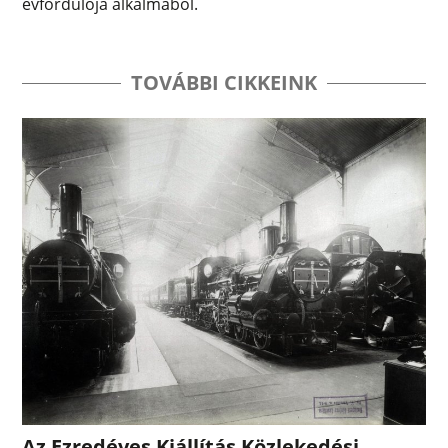
évfordulója alkalmából.
TOVÁBBI CIKKEINK
Az Ezredéves Kiállítás Közlekedési