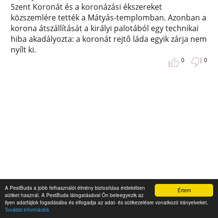
Szent Koronát és a koronázási ékszereket
közszemlére tették a Mátyás-templomban. Azonban a
korona átszállítását a királyi palotából egy technikai
hiba akadályozta: a koronát rejtő láda egyik zárja nem
nyílt ki.
0
0
A PestBuda a jobb felhasználói élmény biztosítása érdekében
Értem
sütiket használ. A PestBuda látogatásával Ön beleegyezik az
ilyen adatfájlok fogadásába és elfogadja az adat- és sütikezelésre vonatkozó irányelveket.
További információk
Léghajóval az Ezredéves Kiállítás fölé