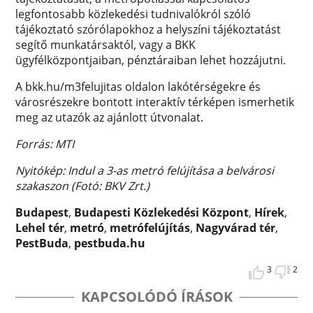
legfontosabb közlekedési tudnivalókról szóló
tájékoztató szórólapokhoz a helyszíni tájékoztatást
segítő munkatársaktól, vagy a BKK
ügyfélközpontjaiban, pénztáraiban lehet hozzájutni.
A bkk.hu/m3felujitas oldalon lakótérségekre és
városrészekre bontott interaktív térképen ismerhetik
meg az utazók az ajánlott útvonalat.
Forrás: MTI
Nyitókép: Indul a 3-as metró felújítása a belvárosi
szakaszon (Fotó: BKV Zrt.)
Budapest
,
Budapesti Közlekedési Központ
,
Hírek
,
Lehel tér
,
metró
,
metrófelújítás
,
Nagyvárad tér
,
PestBuda
,
pestbuda.hu
3
2
KAPCSOLÓDÓ ÍRÁSOK