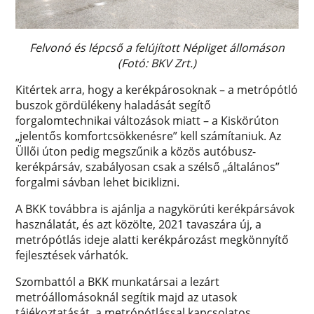
Felvonó és lépcső a felújított Népliget állomáson
(Fotó: BKV Zrt.)
Kitértek arra, hogy a kerékpárosoknak – a metrópótló
buszok gördülékeny haladását segítő
forgalomtechnikai változások miatt – a Kiskörúton
„jelentős komfortcsökkenésre” kell számítaniuk. Az
Üllői úton pedig megszűnik a közös autóbusz-
kerékpársáv, szabályosan csak a szélső „általános”
forgalmi sávban lehet biciklizni.
A BKK továbbra is ajánlja a nagykörúti kerékpársávok
használatát, és azt közölte, 2021 tavaszára új, a
metrópótlás ideje alatti kerékpározást megkönnyítő
fejlesztések várhatók.
Szombattól a BKK munkatársai a lezárt
metróállomásoknál segítik majd az utasok
tájékoztatását, a metrópótlással kapcsolatos