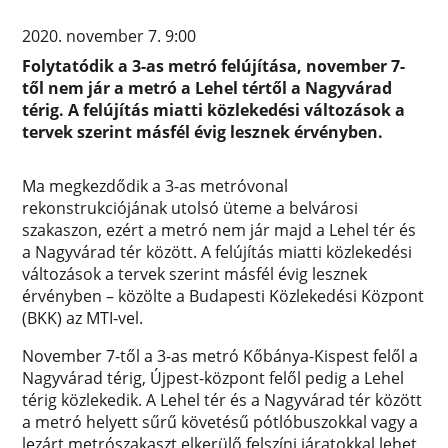
2020. november 7. 9:00
Folytatódik a 3-as metró felújítása, november 7-
től nem jár a metró a Lehel tértől a Nagyvárad
térig. A felújítás miatti közlekedési változások a
tervek szerint másfél évig lesznek érvényben.
Ma megkezdődik a 3-as metróvonal
rekonstrukciójának utolsó üteme a belvárosi
szakaszon, ezért a metró nem jár majd a Lehel tér és
a Nagyvárad tér között. A felújítás miatti közlekedési
változások a tervek szerint másfél évig lesznek
érvényben – közölte a Budapesti Közlekedési Központ
(BKK) az MTI-vel.
November 7-től a 3-as metró Kőbánya-Kispest felől a
Nagyvárad térig, Újpest-központ felől pedig a Lehel
térig közlekedik. A Lehel tér és a Nagyvárad tér között
a metró helyett sűrű követésű pótlóbuszokkal vagy a
lezárt metrószakaszt elkerülő felszíni járatokkal lehet