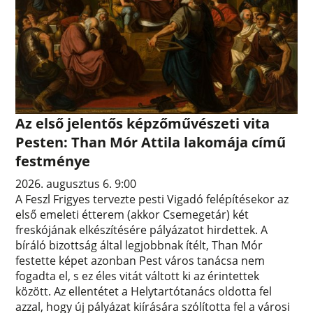
Az első jelentős képzőművészeti vita
Pesten: Than Mór Attila lakomája című
festménye
2026. augusztus 6. 9:00
A Feszl Frigyes tervezte pesti Vigadó felépítésekor az
első emeleti étterem (akkor Csemegetár) két
freskójának elkészítésére pályázatot hirdettek. A
bíráló bizottság által legjobbnak ítélt, Than Mór
festette képet azonban Pest város tanácsa nem
fogadta el, s ez éles vitát váltott ki az érintettek
között. Az ellentétet a Helytartótanács oldotta fel
azzal, hogy új pályázat kiírására szólította fel a városi