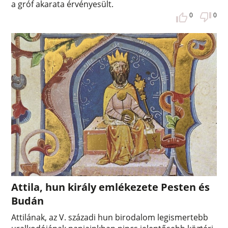
a gróf akarata érvényesült.
0
0
Attila, hun király emlékezete Pesten és
Budán
Attilának, az V. századi hun birodalom legismertebb