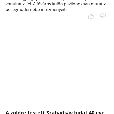
vonultatta fel. A főváros külön pavilonokban mutatta
be legmodernebb intézményeit.
0
0
A zöldre festett Szabadság hidat 40 éve