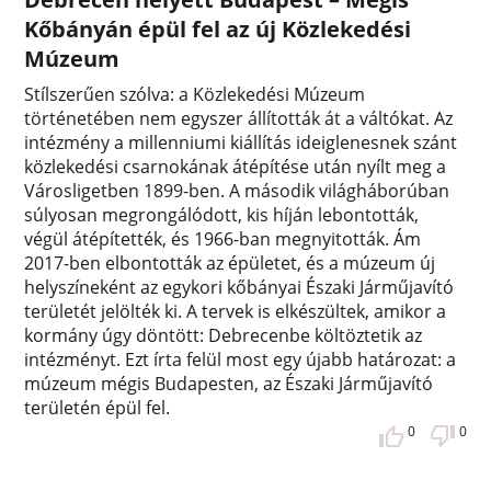
Kőbányán épül fel az új Közlekedési
Múzeum
Stílszerűen szólva: a Közlekedési Múzeum
történetében nem egyszer állították át a váltókat. Az
intézmény a millenniumi kiállítás ideiglenesnek szánt
közlekedési csarnokának átépítése után nyílt meg a
Városligetben 1899-ben. A második világháborúban
súlyosan megrongálódott, kis híján lebontották,
végül átépítették, és 1966-ban megnyitották. Ám
2017-ben elbontották az épületet, és a múzeum új
helyszíneként az egykori kőbányai Északi Járműjavító
területét jelölték ki. A tervek is elkészültek, amikor a
kormány úgy döntött: Debrecenbe költöztetik az
intézményt. Ezt írta felül most egy újabb határozat: a
múzeum mégis Budapesten, az Északi Járműjavító
területén épül fel.
0
0