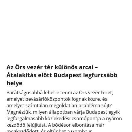
Az Örs vezér tér különös arcai –
Átalakítás előtt Budapest legfurcsább
helye
Barátságosabbá lehet-e tenni az Örs vezér teret,
amelyet bevásárlóközpontok fognak közre, és
amelyet számtalan megoldatlan probléma sújt?
Megnéztük, milyen állapotban várja Budapest egyik
legforgalmasabb közlekedési csomópontja a nyáron
kezdődő felújítást. A bódésor elbontása már
megkezdődött, és eltűnhet a Gomba is.