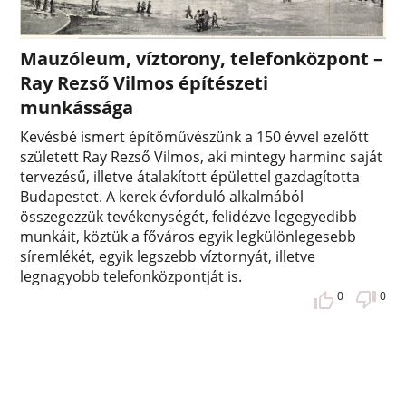
Mauzóleum, víztorony, telefonközpont –
Ray Rezső Vilmos építészeti
munkássága
Kevésbé ismert építőművészünk a 150 évvel ezelőtt
született Ray Rezső Vilmos, aki mintegy harminc saját
tervezésű, illetve átalakított épülettel gazdagította
Budapestet. A kerek évforduló alkalmából
összegezzük tevékenységét, felidézve legegyedibb
munkáit, köztük a főváros egyik legkülönlegesebb
síremlékét, egyik legszebb víztornyát, illetve
legnagyobb telefonközpontját is.
0
0