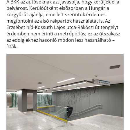
A BKK az autósoknak azt javasolja, hogy kerüljék el a
belvárost. Kerülőútként elsősorban a Hungária
körgyűrűt ajánlja, emellett szerintük érdemes
megfontolni az alsó rakpartok használatát is. Az
Erzsébet híd-Kossuth Lajos utca-Rákóczi út tengelyt
érdemben nem érinti a metrópótlás, ez az útszakasz
az eddigiekhez hasonló módon lesz használható –
írták.