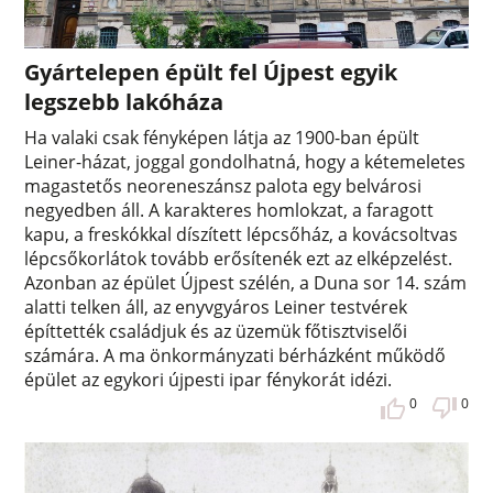
Gyártelepen épült fel Újpest egyik
legszebb lakóháza
Ha valaki csak fényképen látja az 1900-ban épült
Leiner-házat, joggal gondolhatná, hogy a kétemeletes
magastetős neoreneszánsz palota egy belvárosi
negyedben áll. A karakteres homlokzat, a faragott
kapu, a freskókkal díszített lépcsőház, a kovácsoltvas
lépcsőkorlátok tovább erősítenék ezt az elképzelést.
Azonban az épület Újpest szélén, a Duna sor 14. szám
alatti telken áll, az enyvgyáros Leiner testvérek
építtették családjuk és az üzemük főtisztviselői
számára. A ma önkormányzati bérházként működő
épület az egykori újpesti ipar fénykorát idézi.
0
0