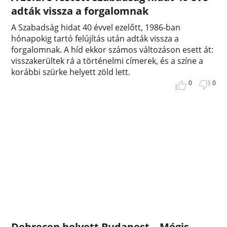
adták vissza a forgalomnak
A Szabadság hidat 40 évvel ezelőtt, 1986-ban
hónapokig tartó felújítás után adták vissza a
forgalomnak. A híd ekkor számos változáson esett át:
visszakerültek rá a történelmi címerek, és a színe a
korábbi szürke helyett zöld lett.
0
0
Debrecen helyett Budapest – Mégis