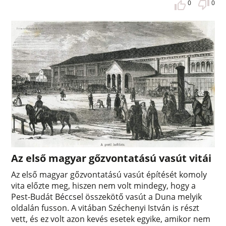
0
0
Az első magyar gőzvontatású vasút vitái
Az első magyar gőzvontatású vasút építését komoly
vita előzte meg, hiszen nem volt mindegy, hogy a
Pest-Budát Béccsel összekötő vasút a Duna melyik
oldalán fusson. A vitában Széchenyi István is részt
vett, és ez volt azon kevés esetek egyike, amikor nem