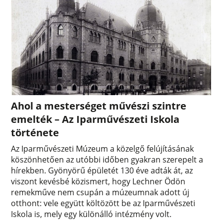
Ahol a mesterséget művészi szintre
emelték – Az Iparművészeti Iskola
története
Az Iparművészeti Múzeum a közelgő felújításának
köszönhetően az utóbbi időben gyakran szerepelt a
hírekben. Gyönyörű épületét 130 éve adták át, az
viszont kevésbé közismert, hogy Lechner Ödön
remekműve nem csupán a múzeumnak adott új
otthont: vele együtt költözött be az Iparművészeti
Iskola is, mely egy különálló intézmény volt.