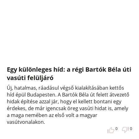
Egy különleges híd: a régi Bartók Béla úti
vasúti felüljáró
Új, hatalmas, ráadásul végső kialakításában kettős
híd épül Budapesten. A Bartók Béla út felett átvezető
hidak építése azzal jár, hogy el kellett bontani egy
érdekes, de már igencsak öreg vasúti hidat is, amely
a maga nemében az első volt a magyar
vasútvonalakon.
0
0