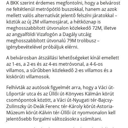
A BKK szerint érdemes megfontolni, hogy a belvárost
ne feltétlenül metrópótló buszokkal, hanem az azok
mellett valós alternatívát jelentő felszíni járatokkal –
köztük az új 2M villamosjárat, a hétköznap is
meghosszabbított útvonalon közlekedő 72M, illetve
az angyalföldi Vizafogón a Dagály utcáig
meghosszabbított útvonalú 79M trolibusz –
igénybevételével próbáljuk elérni.
A belvárosban átszállási lehetőségeket kínál emellett
az 1-es, a 2-es és az 4-es metróvonal, a 4-6-os
villamos, a sűrűbben közlekedő 2-es villamos és a
kiskörúti villamosok.
Felhívták az autósok figyelmét arra, hogy a Váci út-
Lőportár utca és az Üllői út-Könyves Kálmán körút
csomópontok között, a Váci út-Nyugati tér-Bajcsy-
Zsilinszky út-Deák Ferenc tér-Károly körút-Astoria-
Múzeum körút-Kálvin tér-Üllői út nyomvonalon kell
jelentősebb forgalmi változásokra számítani.