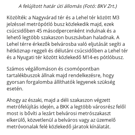
A felújított határ úti állomás (Fotó: BKV Zrt.)
Közölték: a Nagyvárad tér és a Lehel tér között M3
jelzéssel metrópótló busz közlekedik majd, ezek
csúcsidőben 45 másodpercenként indulnak és a
lehető legtöbb szakaszon buszsávban haladnak. A
Lehel térre érkezők belvárosba való eljutását segíti a
hétköznap reggeli és délutáni csúcsidőben a Lehel tér
és a Nyugati tér között közlekedő M14-es pótlóbusz.
Számos végállomáson és csomópontban
tartalékbuszok állnak majd rendelkezésre, hogy
gyorsan forgalomba állíthatók legyenek szükség
esetén.
Ahogy az északi, majd a déli szakaszon végzett
metrófelújítás idején, a BKK a legtöbb városrész felől
most is bővíti a lezárt belvárosi metrószakaszt
elkerülő, közvetlenül a belváros vagy az üzemelő
metróvonalak felé közlekedő járatok kínálatát.