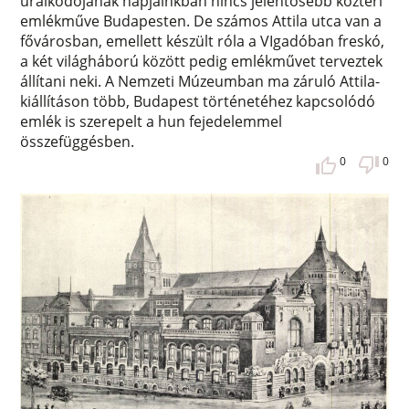
uralkodójának napjainkban nincs jelentősebb köztéri
emlékműve Budapesten. De számos Attila utca van a
fővárosban, emellett készült róla a VIgadóban freskó,
a két világháború között pedig emlékművet terveztek
állítani neki. A Nemzeti Múzeumban ma záruló Attila-
kiállításon több, Budapest történetéhez kapcsolódó
emlék is szerepelt a hun fejedelemmel
összefüggésben.
0
0