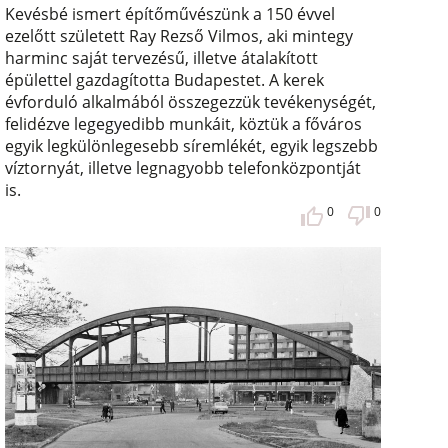
Kevésbé ismert építőművészünk a 150 évvel
ezelőtt született Ray Rezső Vilmos, aki mintegy
harminc saját tervezésű, illetve átalakított
épülettel gazdagította Budapestet. A kerek
évforduló alkalmából összegezzük tevékenységét,
felidézve legegyedibb munkáit, köztük a főváros
egyik legkülönlegesebb síremlékét, egyik legszebb
víztornyát, illetve legnagyobb telefonközpontját
is.
0
0