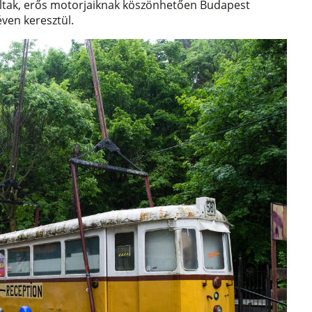
ltak, erős motorjaiknak köszönhetően Budapest
ven keresztül.