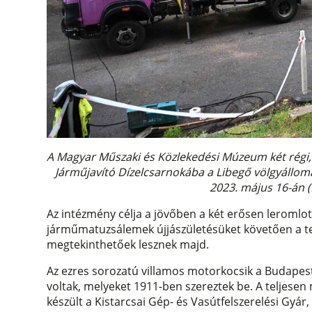
A Magyar Műszaki és Közlekedési Múzeum két régi, 1
Járműjavító Dízelcsarnokába a Libegő völgyállom
2023. május 16-án (
Az intézmény célja a jövőben a két erősen leromlott
járműmatuzsálemek újjászületésüket követően a te
megtekinthetőek lesznek majd.
Az ezres sorozatú villamos motorkocsik a Budapes
voltak, melyeket 1911-ben szereztek be. A teljese
készült a Kistarcsai Gép- és Vasútfelszerelési Gyár