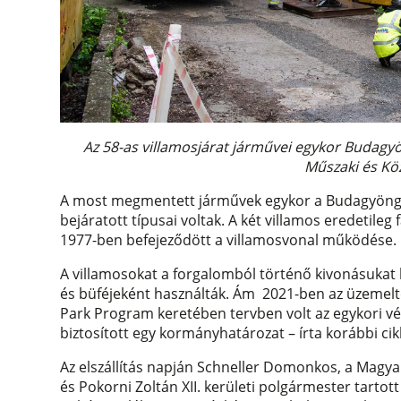
Az 58-as villamosjárat járművei egykor Budagyö
Műszaki és Kö
A most megmentett járművek egykor a Budagyöngye 
bejáratott típusai voltak. A két villamos eredetileg
1977-ben befejeződött a villamosvonal működése.
A villamosokat a forgalomból történő kivonásukat 
és büféjeként használták. Ám 2021-ben az üzemelte
Park Program keretében tervben volt az egykori végá
biztosított egy kormányhatározat – írta korábbi ci
Az elszállítás napján Schneller Domonkos, a Magy
és Pokorni Zoltán XII. kerületi polgármester tartott