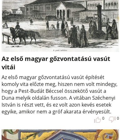
Az első magyar gőzvontatású vasút
vitái
Az első magyar gőzvontatású vasút építését
komoly vita előzte meg, hiszen nem volt mindegy,
hogy a Pest-Budát Béccsel összekötő vasút a
Duna melyik oldalán fusson. A vitában Széchenyi
István is részt vett, és ez volt azon kevés esetek
egyike, amikor nem a gróf akarata érvényesült.
0
0