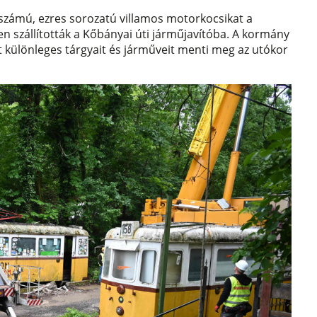
aszámú, ezres sorozatú villamos motorkocsikat a
 szállították a Kőbányai úti járműjavítóba. A kormány
 különleges tárgyait és járműveit menti meg az utókor