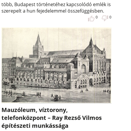
több, Budapest történetéhez kapcsolódó emlék is
szerepelt a hun fejedelemmel összefüggésben.
0
0
Mauzóleum, víztorony,
telefonközpont – Ray Rezső Vilmos
építészeti munkássága