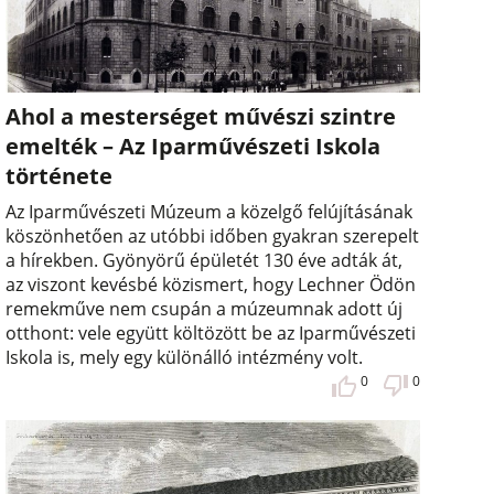
Ahol a mesterséget művészi szintre
emelték – Az Iparművészeti Iskola
története
Az Iparművészeti Múzeum a közelgő felújításának
köszönhetően az utóbbi időben gyakran szerepelt
a hírekben. Gyönyörű épületét 130 éve adták át,
az viszont kevésbé közismert, hogy Lechner Ödön
remekműve nem csupán a múzeumnak adott új
otthont: vele együtt költözött be az Iparművészeti
Iskola is, mely egy különálló intézmény volt.
0
0