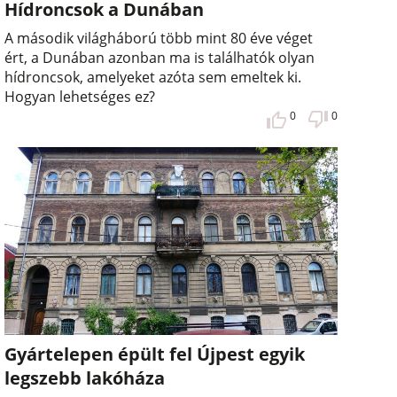
Hídroncsok a Dunában
A második világháború több mint 80 éve véget
ért, a Dunában azonban ma is találhatók olyan
hídroncsok, amelyeket azóta sem emeltek ki.
Hogyan lehetséges ez?
0
0
Gyártelepen épült fel Újpest egyik
legszebb lakóháza