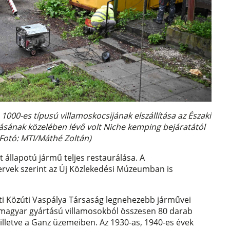
000-es típusú villamoskocsijának elszállítása az Északi
ásának közelében lévő volt Niche kemping bejáratától
Fotó: MTI/Máthé Zoltán)
 állapotú jármű teljes restaurálása. A
rvek szerint az Új Közlekedési Múzeumban is
ti Közúti Vaspálya Társaság legnehezebb járművei
n magyar gyártású villamosokból összesen 80 darab
, illetve a Ganz üzemeiben. Az 1930-as, 1940-es évek