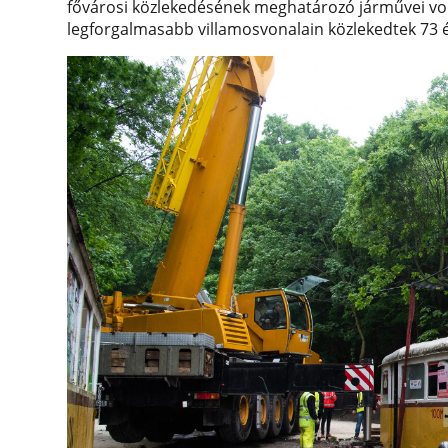
fővárosi közlekedésének meghatározó járművei vo
legforgalmasabb villamosvonalain közlekedtek 73 é