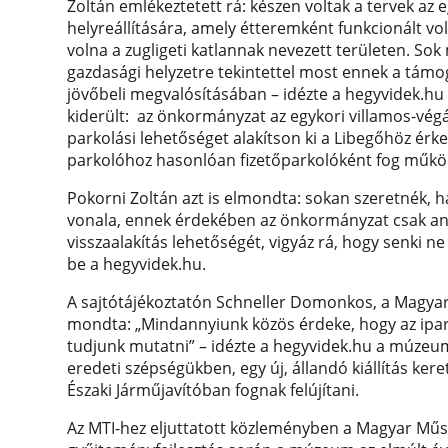
Zoltán emlékeztetett rá: készen voltak a tervek az
helyreállítására, amely étteremként funkcionált vo
volna a zugligeti katlannak nevezett területen. So
gazdasági helyzetre tekintettel most ennek a támog
jövőbeli megvalósításában – idézte a hegyvidek.hu 
kiderült: az önkormányzat az egykori villamos-végá
parkolási lehetőséget alakítson ki a Libegőhöz érk
parkolóhoz hasonlóan fizetőparkolóként fog műkö
Pokorni Zoltán azt is elmondta: sokan szeretnék, 
vonala, ennek érdekében az önkormányzat csak ann
visszaalakítás lehetőségét, vigyáz rá, hogy senki n
be a hegyvidek.hu.
A sajtótájékoztatón Schneller Domonkos, a Magyar
mondta: „Mindannyiunk közös érdeke, hogy az ipa
tudjunk mutatni” – idézte a hegyvidek.hu a múzeum
eredeti szépségükben, egy új, állandó kiállítás ker
Északi Járműjavítóban fognak felújítani.
Az MTI-hez eljuttatott közleményben a Magyar Műsz