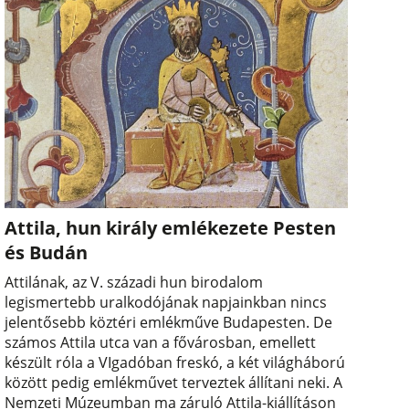
Attila, hun király emlékezete Pesten
és Budán
Attilának, az V. századi hun birodalom
legismertebb uralkodójának napjainkban nincs
jelentősebb köztéri emlékműve Budapesten. De
számos Attila utca van a fővárosban, emellett
készült róla a VIgadóban freskó, a két világháború
között pedig emlékművet terveztek állítani neki. A
Nemzeti Múzeumban ma záruló Attila-kiállításon