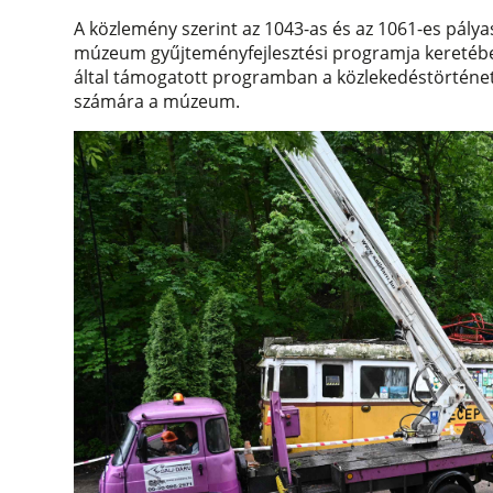
A közlemény szerint az 1043-as és az 1061-es pály
múzeum gyűjteményfejlesztési programja keretében
által támogatott programban a közlekedéstörténet
számára a múzeum.