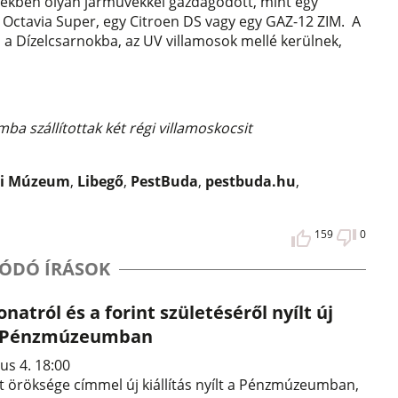
vekben olyan járművekkel gazdagodott, mint egy
a Octavia Super, egy Citroen DS vagy egy GAZ-12 ZIM. A
n a Dízelcsarnokba, az UV villamosok mellé kerülnek,
a szállítottak két régi villamoskocsit
si Múzeum
,
Libegő
,
PestBuda
,
pestbuda.hu
,
159
0
ÓDÓ ÍRÁSOK
natról és a forint születéséről nyílt új
 a Pénzmúzeumban
us 4. 18:00
 öröksége címmel új kiállítás nyílt a Pénzmúzeumban,