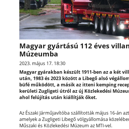
Magyar gyártású 112 éves villa
Múzeumba
2023. május 17. 18:30
Magyar gyárakban készült 1911-ben az a két vi
után, 1983 és 2023 között a Libegő alsó végállom
büfé működött, a másik az itteni kemping recep
kerületi Zugligeti útról az új Közlekedési Múzeu
ahol felújítás után kiállítják őket.
Az Északi Járműjavítóba szállították május 16-án az
amelyek a Zugligeti Libegő völgyállomása közelében
Műszaki és Közlekedési Múzeum az MTI-vel.