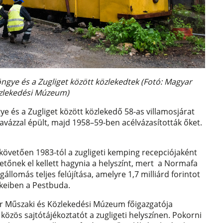
ngye és a Zugliget között közlekedtek (Fotó: Magyar
zlekedési Múzeum)
és a Zugliget között közlekedő 58-as villamosjárat
 favázzal épült, majd 1958–59-ben acélvázasították őket.
követően 1983-tól a zugligeti kemping recepciójaként
tőnek el kellett hagynia a helyszínt, mert a Normafa
llomás teljes felújítása, amelyre 1,7 milliárd forintot
kkeiben a Pestbuda.
ar Műszaki és Közlekedési Múzeum főigazgatója
 közös sajtótájékoztatót a zugligeti helyszínen. Pokorni