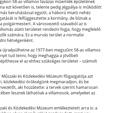
 egykori 58-as villamos favázas műemlék épületének
lna ezt követően is, telente pedig jégpálya is működött
k más beruházással együtt, a háború miatti nehéz
atását is felfüggesztette a kormány, de bíznak a
a polgármestert. A városvezető szavaiból az is
llomás alatti területet rendezni fogja, hogy megfelelő
ezők számára. Ez a murvás terület a normafai
dni hétvégenként.
ha újraépülhetne az 1977-ben megszűnt 58-as villamos
yit tud tenni, hogy meghagyja a jövőbeli
e építhesse el az ehhez szükséges területet – számolt
 Műszaki és Közlekedési Múzeum főigazgatója azt
ri, közlekedési örökségünk megmaradjon, és be
vezetőt, aki hozzátette: a tervek szerint hamarosan
etében lesznek láthatóak a villamosok, amelyeket az
aki és Közlekedési Múzeum emlékeztetett arra is: a