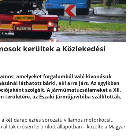
mosok kerültek a Közlekedési
llamos, amelyeket forgalomból való kivonásuk
ásánál láthatott bárki, aki arra járt. Az egyikben
ciójaként szolgált. A járműmatuzsálemeket a XII.
m területére, az Északi Járműjavítóba szállították,
t a két darab ezres sorozatú villamos motorkocsit,
 álltak erősen leromlott állapotban – közölte a Magyar