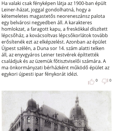
Ha valaki csak fényképen látja az 1900-ban épült
Leiner-házat, joggal gondolhatná, hogy a
kétemeletes magastetős neoreneszánsz palota
egy belvárosi negyedben áll. A karakteres
homlokzat, a faragott kapu, a freskókkal díszített
lépcsőház, a kovácsoltvas lépcsőkorlátok tovább
erősítenék ezt az elképzelést. Azonban az épület
Újpest szélén, a Duna sor 14. szám alatti telken
áll, az enyvgyáros Leiner testvérek építtették
családjuk és az üzemük főtisztviselői számára. A
ma önkormányzati bérházként működő épület az
egykori újpesti ipar fénykorát idézi.
0
0