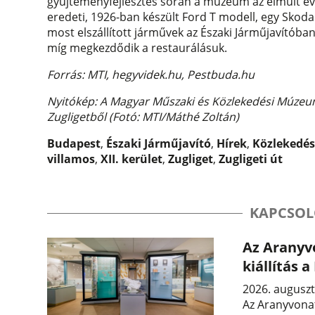
gyűjteményfejlesztés során a múzeum az elmúlt é
eredeti, 1926-ban készült Ford T modell, egy Skod
most elszállított járművek az Északi Járműjavítóba
míg megkezdődik a restaurálásuk.
Forrás: MTI, hegyvidek.hu, Pestbuda.hu
Nyitókép: A Magyar Műszaki és Közlekedési Múzeumb
Zugligetből (Fotó: MTI/Máthé Zoltán)
Budapest
,
Északi Járműjavító
,
Hírek
,
Közlekedé
villamos
,
XII. kerület
,
Zugliget
,
Zugligeti út
KAPCSOL
Az Aranyvo
kiállítás
2026. auguszt
Az Aranyvonat