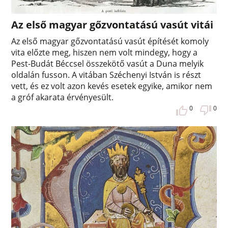
Az első magyar gőzvontatású vasút vitái
Az első magyar gőzvontatású vasút építését komoly
vita előzte meg, hiszen nem volt mindegy, hogy a
Pest-Budát Béccsel összekötő vasút a Duna melyik
oldalán fusson. A vitában Széchenyi István is részt
vett, és ez volt azon kevés esetek egyike, amikor nem
a gróf akarata érvényesült.
0
0