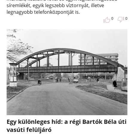
síremlékét, egyik legszebb víztornyát, illetve
legnagyobb telefonközpontját is.
0
0
Egy különleges híd: a régi Bartók Béla úti
vasúti felüljáró