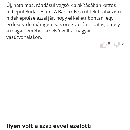
Új, hatalmas, ráadásul végső kialakításában kettős
híd épül Budapesten. A Bartók Béla út felett átvezető
hidak építése azzal jár, hogy el kellett bontani egy
érdekes, de már igencsak öreg vasúti hidat is, amely
a maga nemében az első volt a magyar
vasútvonalakon.
0
0
Ilyen volt a száz évvel ezelőtti