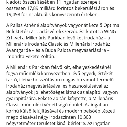
kiadott összesítésében 11 ingatlan szerepelt
összesen 17,89 milliárd forintos bekerülési áron és
19,498 forint aktuális könyvszerinti értéken.
A Pallas Athéné alapítványok vagyonát kezelő Optima
Befektetési Zrt. adásvételi szerződést kötött a WING
Zrt.-vel a Millenáris Parkban lévő két irodaház – a
Millenáris Irodaház Classic és Millenáris Irodaház
Avantgarde – és a Buda Palota megvásárlására –
mondta Fekete Zoltán.
A Millenáris Parkban fekvő két, elhelyezkedésénél
fogva műemléki környezetben lévő egyedi, értékét
tartó, illetve hosszútávon magas hozamot termelő
irodaház megvásárlásával és hasznosításával az
alapítványok jó lehetőséget látnak az alapítói vagyon
gyarapítására. Fekete Zoltán kifejtette, a Millenáris
Classic műemléki védettségű épület. Az ingatlan
korhű külső felújításával és modern belsőépítészeti
megoldásaival négy irodaszinten 10 300
négyzetméter területet kínál bérletre. Az ingatlan