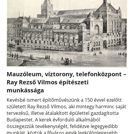
Mauzóleum, víztorony, telefonközpont –
Ray Rezső Vilmos építészeti
munkássága
Kevésbé ismert építőművészünk a 150 évvel ezelőtt
született Ray Rezső Vilmos, aki mintegy harminc saját
tervezésű, illetve átalakított épülettel gazdagította
Budapestet. A kerek évforduló alkalmából
összegezzük tevékenységét, felidézve legegyedibb
munkáit, köztük a főváros egyik legkülönlegesebb