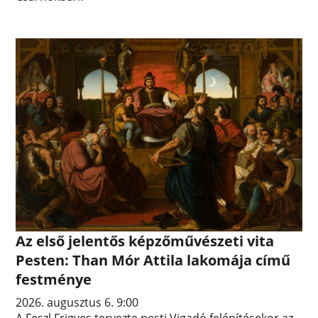
Az első jelentős képzőművészeti vita
Pesten: Than Mór Attila lakomája című
festménye
2026. augusztus 6. 9:00
A Feszl Frigyes tervezte pesti Vigadó felépítésekor az