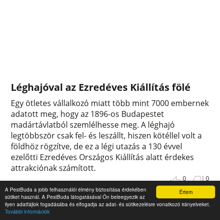
Léghajóval az Ezredéves Kiállítás fölé
Egy ötletes vállalkozó miatt több mint 7000 embernek
adatott meg, hogy az 1896-os Budapestet
madártávlatból szemlélhesse meg. A léghajó
legtöbbször csak fel- és leszállt, hiszen kötéllel volt a
földhöz rögzítve, de ez a légi utazás a 130 évvel
ezelőtti Ezredéves Országos Kiállítás alatt érdekes
attrakciónak számított.
0
0
A PestBuda a jobb felhasználói élmény biztosítása érdekében
Értem
sütiket használ. A PestBuda látogatásával Ön beleegyezik az
ilyen adatfájlok fogadásába és elfogadja az adat- és sütikezelésre vonatkozó irányelveket.
További információk