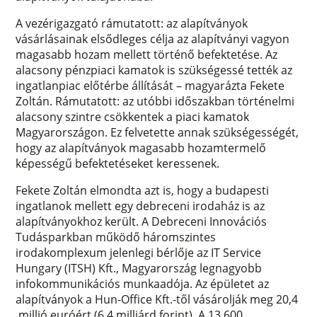
A vezérigazgató rámutatott: az alapítványok
vásárlásainak elsődleges célja az alapítványi vagyon
magasabb hozam mellett történő befektetése. Az
alacsony pénzpiaci kamatok is szükségessé tették az
ingatlanpiac előtérbe állítását – magyarázta Fekete
Zoltán. Rámutatott: az utóbbi időszakban történelmi
alacsony szintre csökkentek a piaci kamatok
Magyarországon. Ez felvetette annak szükségességét,
hogy az alapítványok magasabb hozamtermelő
képességű befektetéseket keressenek.
Fekete Zoltán elmondta azt is, hogy a budapesti
ingatlanok mellett egy debreceni irodaház is az
alapítványokhoz került. A Debreceni Innovációs
Tudásparkban működő háromszintes
irodakomplexum jelenlegi bérlője az IT Service
Hungary (ITSH) Kft., Magyarország legnagyobb
infokommunikációs munkaadója. Az épületet az
alapítványok a Hun-Office Kft.-től vásárolják meg 20,4
millió euróért (6,4 milliárd forint). A 13 600