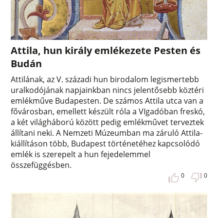
Attila, hun király emlékezete Pesten és
Budán
Attilának, az V. századi hun birodalom legismertebb
uralkodójának napjainkban nincs jelentősebb köztéri
emlékműve Budapesten. De számos Attila utca van a
fővárosban, emellett készült róla a VIgadóban freskó,
a két világháború között pedig emlékművet terveztek
állítani neki. A Nemzeti Múzeumban ma záruló Attila-
kiállításon több, Budapest történetéhez kapcsolódó
emlék is szerepelt a hun fejedelemmel
összefüggésben.
0
0