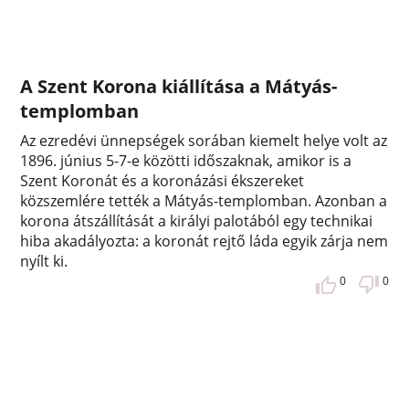
A Szent Korona kiállítása a Mátyás-
templomban
Az ezredévi ünnepségek sorában kiemelt helye volt az
1896. június 5-7-e közötti időszaknak, amikor is a
Szent Koronát és a koronázási ékszereket
közszemlére tették a Mátyás-templomban. Azonban a
korona átszállítását a királyi palotából egy technikai
hiba akadályozta: a koronát rejtő láda egyik zárja nem
nyílt ki.
0
0