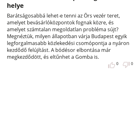
helye
Barátságosabbá lehet-e tenni az Örs vezér teret,
amelyet bevásárlóközpontok fognak közre, és
amelyet számtalan megoldatlan probléma sújt?
Megnéztük, milyen állapotban várja Budapest egyik
legforgalmasabb közlekedési csomópontja a nyáron
kezdődő felújítást. A bódésor elbontása már
megkezdődött, és eltűnhet a Gomba is.
0
0