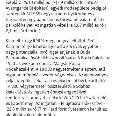
vételára 25,13 millió euró (7,9 milliárd forint). Az
Avantgarde új építésű, egyedi irodaépülete pedig öt
szinten kínál 1965 négyzetméternyi irodát és a
tetőszinten egy panorámás tárgyalót, valamint 137
parkolóhelyet. Az ingatlan vételára 6,67 millió euró (
2,1 milliárd forint).
Kiemelte: úgy ítélték meg, hogy a felújított Széll
Kálmán tér jó lehetőséget ad a környék egyetlen,
nagy potenciállal bíró ingatlanjának, a Buda
Palotának a jövőbeli hasznosítására. A Buda Palota az
1920-as években épült a Magyar Posta
irodaházaként. A 18 500 négyzetméter alapterületű
ingatlan műemléki védettséget élvez. Az alapítványok
célja az épület felújítása és piacon jól bérbe adható,
14 000 négyzetméter összterületű irodaház
kialakítása. Az ingatlan építési engedéllyel
rendelkezik, amelyet az eladó WING Zrt. készített elő
és kapott meg. Az ingatlan – felújításra előkészítve –
22,3 millió euró (7 milliárd forint)vételáron került az
alapítványok tulajdonába.