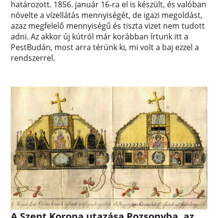
határozott. 1856. január 16-ra el is készült, és valóban
növelte a vízellátás mennyiségét, de igazi megoldást,
azaz megfelelő mennyiségű és tiszta vizet nem tudott
adni. Az akkor új kútról már korábban írtunk itt a
PestBudán, most arra térünk ki, mi volt a baj ezzel a
rendszerrel.
A Szent Korona utazása Pozsonyba, az