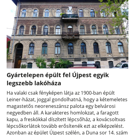
Gyártelepen épült fel Újpest egyik
legszebb lakóháza
Ha valaki csak fényképen látja az 1900-ban épült
Leiner-házat, joggal gondolhatná, hogy a kétemeletes
magastetős neoreneszánsz palota egy belvárosi
negyedben áll. A karakteres homlokzat, a faragott
kapu, a freskókkal díszített lépcsőház, a kovácsoltvas
lépcsőkorlátok tovább erősítenék ezt az elképzelést.
Azonban az épület Újpest szélén, a Duna sor 14. szám