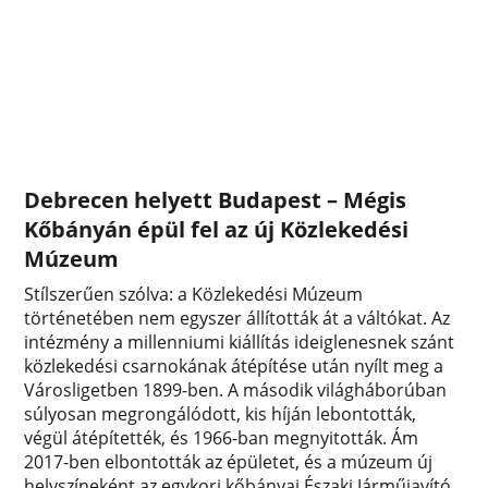
Debrecen helyett Budapest – Mégis
Kőbányán épül fel az új Közlekedési
Múzeum
Stílszerűen szólva: a Közlekedési Múzeum
történetében nem egyszer állították át a váltókat. Az
intézmény a millenniumi kiállítás ideiglenesnek szánt
közlekedési csarnokának átépítése után nyílt meg a
Városligetben 1899-ben. A második világháborúban
súlyosan megrongálódott, kis híján lebontották,
végül átépítették, és 1966-ban megnyitották. Ám
2017-ben elbontották az épületet, és a múzeum új
helyszíneként az egykori kőbányai Északi Járműjavító