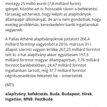
mintegy 25 millió eurót (7,8 milliárd forint)
igényel. Közölte azt is: hosszabb távon a befektetési
társaság azt tervezi, hogy leépíti az alapítványok
állampapír-állományát, de arra nem gondolnak, hogy
esetleg problémás, kereskedelmi banki ingatlanokat
vegyenek.
A Pallas Athéné alapítványoknak juttatott 266,4
milliárd forintnyi vagyonból a 2016. március 31-i
állapot szerinti vagyon értéke 267,23 milliárd forintot
tett ki, a hat alapítvány akkor együttesen 197,3
milliárd forintot magyar állampapírban, 7,76 milliárd
forintot bankbetétben, 24,47 milliárd forintot
ingatlanban tartott, míg 37,7 milliárd forintot
cégrészesedésbe fektetett be – ismertették.
(MTI)
alapítvány
,
befektetés
,
Buda
,
Budapest
,
Hírek
,
ingatlan
,
MNB
,
PestBuda