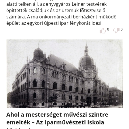
alatti telken áll, az enyvgyáros Leiner testvérek
építtették családjuk és az üzemük főtisztviselői
számára. A ma önkormányzati bérházként működő
épület az egykori újpesti ipar fénykorát idézi.
0
0
Ahol a mesterséget művészi szintre
emelték – Az Iparművészeti Iskola