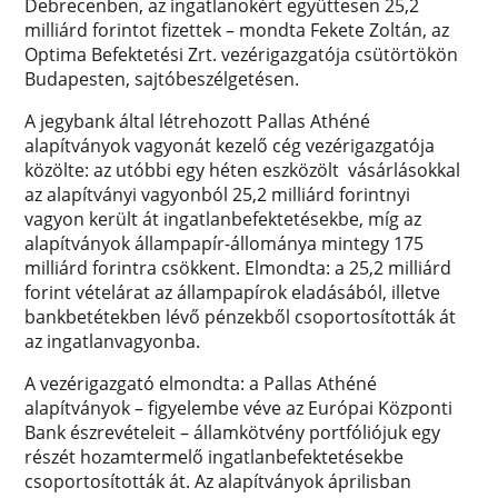
Debrecenben, az ingatlanokért együttesen 25,2
milliárd forintot fizettek – mondta Fekete Zoltán, az
Optima Befektetési Zrt. vezérigazgatója csütörtökön
Budapesten, sajtóbeszélgetésen.
A jegybank által létrehozott Pallas Athéné
alapítványok vagyonát kezelő cég vezérigazgatója
közölte: az utóbbi egy héten eszközölt vásárlásokkal
az alapítványi vagyonból 25,2 milliárd forintnyi
vagyon került át ingatlanbefektetésekbe, míg az
alapítványok állampapír-állománya mintegy 175
milliárd forintra csökkent. Elmondta: a 25,2 milliárd
forint vételárat az állampapírok eladásából, illetve
bankbetétekben lévő pénzekből csoportosították át
az ingatlanvagyonba.
A vezérigazgató elmondta: a Pallas Athéné
alapítványok – figyelembe véve az Európai Központi
Bank észrevételeit – államkötvény portfóliójuk egy
részét hozamtermelő ingatlanbefektetésekbe
csoportosították át. Az alapítványok áprilisban