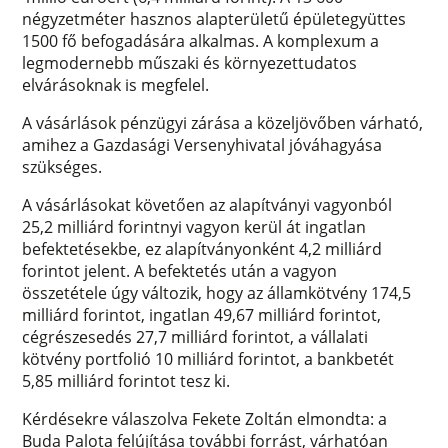
négyzetméter hasznos alapterületű épületegyüttes
1500 fő befogadására alkalmas. A komplexum a
legmodernebb műszaki és környezettudatos
elvárásoknak is megfelel.
A vásárlások pénzügyi zárása a közeljövőben várható,
amihez a Gazdasági Versenyhivatal jóváhagyása
szükséges.
A vásárlásokat követően az alapítványi vagyonból
25,2 milliárd forintnyi vagyon kerül át ingatlan
befektetésekbe, ez alapítványonként 4,2 milliárd
forintot jelent. A befektetés után a vagyon
összetétele úgy változik, hogy az államkötvény 174,5
milliárd forintot, ingatlan 49,67 milliárd forintot,
cégrészesedés 27,7 milliárd forintot, a vállalati
kötvény portfolió 10 milliárd forintot, a bankbetét
5,85 milliárd forintot tesz ki.
Kérdésekre válaszolva Fekete Zoltán elmondta: a
Buda Palota felújítása további forrást, várhatóan