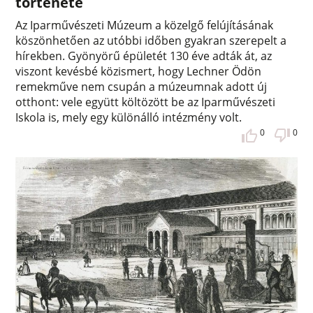
története
Az Iparművészeti Múzeum a közelgő felújításának
köszönhetően az utóbbi időben gyakran szerepelt a
hírekben. Gyönyörű épületét 130 éve adták át, az
viszont kevésbé közismert, hogy Lechner Ödön
remekműve nem csupán a múzeumnak adott új
otthont: vele együtt költözött be az Iparművészeti
Iskola is, mely egy különálló intézmény volt.
0
0