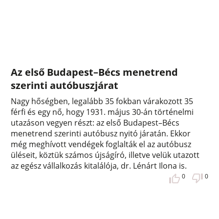
Az első Budapest–Bécs menetrend
szerinti autóbuszjárat
Nagy hőségben, legalább 35 fokban várakozott 35
férfi és egy nő, hogy 1931. május 30-án történelmi
utazáson vegyen részt: az első Budapest–Bécs
menetrend szerinti autóbusz nyitó járatán. Ekkor
még meghívott vendégek foglalták el az autóbusz
üléseit, köztük számos újságíró, illetve velük utazott
az egész vállalkozás kitalálója, dr. Lénárt Ilona is.
0
0