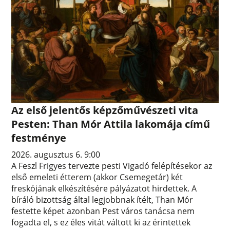
Az első jelentős képzőművészeti vita
Pesten: Than Mór Attila lakomája című
festménye
2026. augusztus 6. 9:00
A Feszl Frigyes tervezte pesti Vigadó felépítésekor az
első emeleti étterem (akkor Csemegetár) két
freskójának elkészítésére pályázatot hirdettek. A
bíráló bizottság által legjobbnak ítélt, Than Mór
festette képet azonban Pest város tanácsa nem
fogadta el, s ez éles vitát váltott ki az érintettek