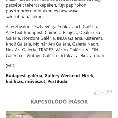
pecsételt tekercsképeken, fújt papírokon,
posztmodern mintákon és new wave
színrobbanásokon.
A fesztiválon résztvevő galériák: az acb Galéria,
Art+Text Budapest, Chimera-Project, Deák Erika
Galéria, Horizont Galéria, INDA Galéria, Kisterem,
Knoll Galéria, Molnár Ani Galéria, Galéria Neon,
NextArt Galéria, TRAPÉZ, Várfok Galéria, VILTIN
Galéria és Vintage Galéria – írták a tájékoztatóban.
(MTI)
Budapest
,
galéria
,
Gallery Weekend
,
Hírek
,
kiállítás
,
művészet
,
PestBuda
0
0
KAPCSOLÓDÓ ÍRÁSOK