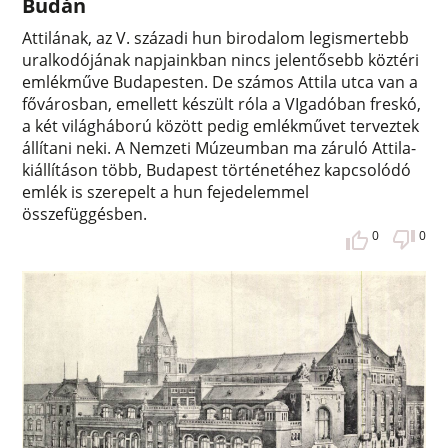
Budán
Attilának, az V. századi hun birodalom legismertebb
uralkodójának napjainkban nincs jelentősebb köztéri
emlékműve Budapesten. De számos Attila utca van a
fővárosban, emellett készült róla a VIgadóban freskó,
a két világháború között pedig emlékművet terveztek
állítani neki. A Nemzeti Múzeumban ma záruló Attila-
kiállításon több, Budapest történetéhez kapcsolódó
emlék is szerepelt a hun fejedelemmel
összefüggésben.
0
0