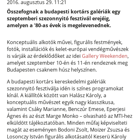
2016. augusztus 29. 11:21
Összefognak a budapesti kortárs galériák egy
szeptemberi szezonnyitó fesztivál erejéig,
amelyen a '80-as évek is megelevenednek.
Konceptuális alkotók művei, figurális festmények,
fotók, installációk és kelet-európai vendégművészek
is várják az érdeklődőket az idei
Gallery Weekenden
,
amelyet szeptember 10-én és 11-én rendeznek meg
Budapesten csaknem húsz helyszínen.
A budapesti kortárs kereskedelmi galériák
szezonnyitó fesztiválja idén is színes programokat
kínál. A kiállítók között van Halász Károly, a
konceptuális művészet egyik nagy klasszikusa,
valamint Csáky Marianne, Benczúr Emese, Eperjesi
Ágnes és az észt Marge Monko – olvasható az MTI-hez
elküldött tájékoztatóban. Minden műfaj képviselteti
magát az eseményen Bodoni Zsolt, Moizer Zsuzsa és
Losonczy István figurális alkotásaitól Keserü Károly