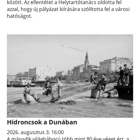
között. Az ellentétet a Helytartótanács oldotta fel
azzal, hogy új pályázat kiírására szólította fel a városi
hatóságot.
Hídroncsok a Dunában
2026. augusztus 3. 16:00
A második világháború több mint 80 éve véget ért, a