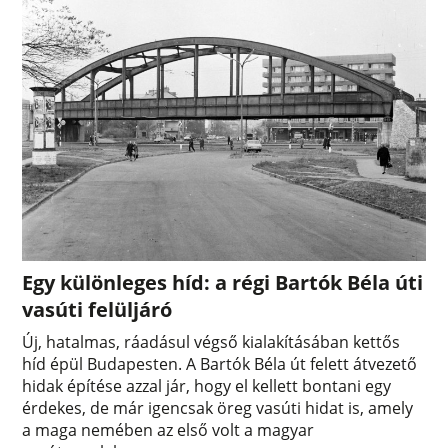
Egy különleges híd: a régi Bartók Béla úti
vasúti felüljáró
Új, hatalmas, ráadásul végső kialakításában kettős
híd épül Budapesten. A Bartók Béla út felett átvezető
hidak építése azzal jár, hogy el kellett bontani egy
érdekes, de már igencsak öreg vasúti hidat is, amely
a maga nemében az első volt a magyar