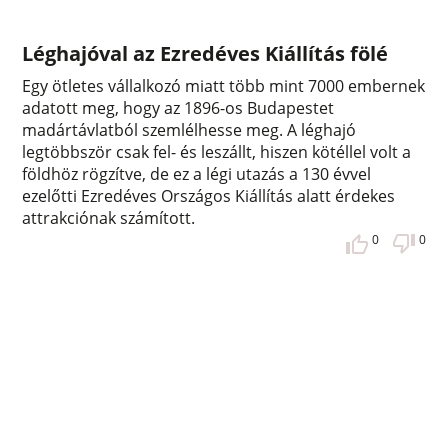
Léghajóval az Ezredéves Kiállítás fölé
Egy ötletes vállalkozó miatt több mint 7000 embernek
adatott meg, hogy az 1896-os Budapestet
madártávlatból szemlélhesse meg. A léghajó
legtöbbször csak fel- és leszállt, hiszen kötéllel volt a
földhöz rögzítve, de ez a légi utazás a 130 évvel
ezelőtti Ezredéves Országos Kiállítás alatt érdekes
attrakciónak számított.
0
0