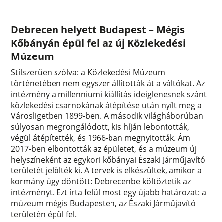
Debrecen helyett Budapest – Mégis
Kőbányán épül fel az új Közlekedési
Múzeum
Stílszerűen szólva: a Közlekedési Múzeum
történetében nem egyszer állították át a váltókat. Az
intézmény a millenniumi kiállítás ideiglenesnek szánt
közlekedési csarnokának átépítése után nyílt meg a
Városligetben 1899-ben. A második világháborúban
súlyosan megrongálódott, kis híján lebontották,
végül átépítették, és 1966-ban megnyitották. Ám
2017-ben elbontották az épületet, és a múzeum új
helyszíneként az egykori kőbányai Északi Járműjavító
területét jelölték ki. A tervek is elkészültek, amikor a
kormány úgy döntött: Debrecenbe költöztetik az
intézményt. Ezt írta felül most egy újabb határozat: a
múzeum mégis Budapesten, az Északi Járműjavító
területén épül fel.