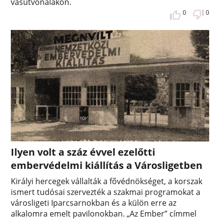
vasútvonalakon.
0
0
Ilyen volt a száz évvel ezelőtti
embervédelmi kiállítás a Városligetben
Királyi hercegek vállalták a fővédnökséget, a korszak
ismert tudósai szervezték a szakmai programokat a
városligeti Iparcsarnokban és a külön erre az
alkalomra emelt pavilonokban. „Az Ember” címmel