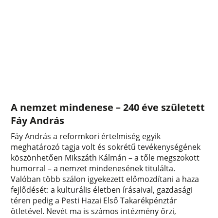
A nemzet mindenese – 240 éve született
Fáy András
Fáy András a reformkori értelmiség egyik
meghatározó tagja volt és sokrétű tevékenységének
köszönhetően Mikszáth Kálmán – a tőle megszokott
humorral – a nemzet mindenesének titulálta.
Valóban több szálon igyekezett előmozdítani a haza
fejlődését: a kulturális életben írásaival, gazdasági
téren pedig a Pesti Hazai Első Takarékpénztár
ötletével. Nevét ma is számos intézmény őrzi,