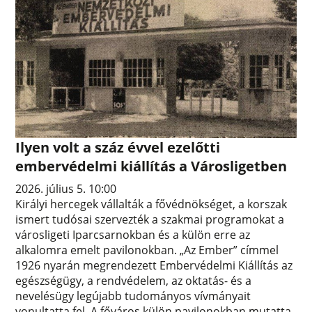
Ilyen volt a száz évvel ezelőtti
embervédelmi kiállítás a Városligetben
2026. július 5. 10:00
Királyi hercegek vállalták a fővédnökséget, a korszak
ismert tudósai szervezték a szakmai programokat a
városligeti Iparcsarnokban és a külön erre az
alkalomra emelt pavilonokban. „Az Ember” címmel
1926 nyarán megrendezett Embervédelmi Kiállítás az
egészségügy, a rendvédelem, az oktatás- és a
nevelésügy legújabb tudományos vívmányait
vonultatta fel. A főváros külön pavilonokban mutatta