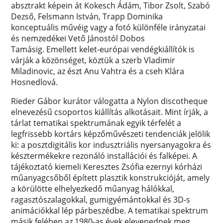
absztrakt képein át Kokesch Ádám, Tibor Zsolt, Szabó
Dezső, Felsmann István, Trapp Dominika
konceptuális művéig vagy a fotó különféle irányzatai
és nemzedékei Vető Jánostól Dobos
Tamásig. Emellett kelet-európai vendégkiállítók is
várják a közönséget, köztük a szerb Vladimir
Miladinovic, az észt Anu Vahtra és a cseh Klára
Hosnedlová.
Rieder Gábor kurátor válogatta a Nylon discotheque
elnevezésű csoportos kiállítás alkotásait. Mint írják, a
tárlat tematikai spektrumának egyik térfelét a
legfrissebb kortárs képzőművészeti tendenciák jelölik
ki: a posztdigitális kor indusztriális nyersanyagokra és
késztermékekre rezonáló installációi és falképei. A
tájékoztató kiemeli Keresztes Zsófia ezernyi kórházi
műanyagcsőből épített plasztik konstrukcióját, amely
a körülötte elhelyezkedő műanyag hálókkal,
ragasztószalagokkal, gumigyémántokkal és 3D-s
animációkkal lép párbeszédbe. A tematikai spektrum
másik felében az 1980-as évek elevenednek meg,