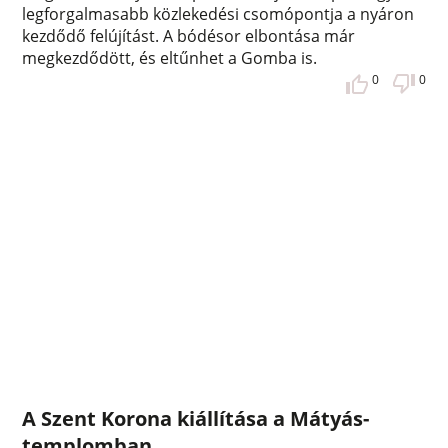
legforgalmasabb közlekedési csomópontja a nyáron
kezdődő felújítást. A bódésor elbontása már
megkezdődött, és eltűnhet a Gomba is.
0
0
A Szent Korona kiállítása a Mátyás-
templomban