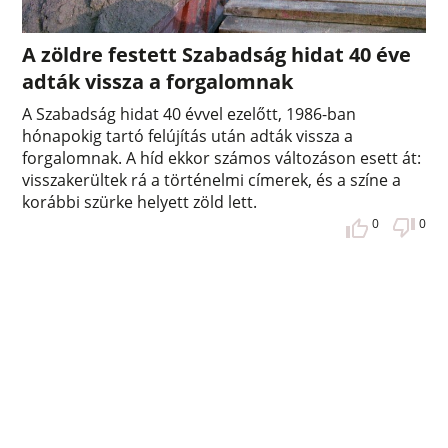
A zöldre festett Szabadság hidat 40 éve
adták vissza a forgalomnak
A Szabadság hidat 40 évvel ezelőtt, 1986-ban
hónapokig tartó felújítás után adták vissza a
forgalomnak. A híd ekkor számos változáson esett át:
visszakerültek rá a történelmi címerek, és a színe a
korábbi szürke helyett zöld lett.
0
0