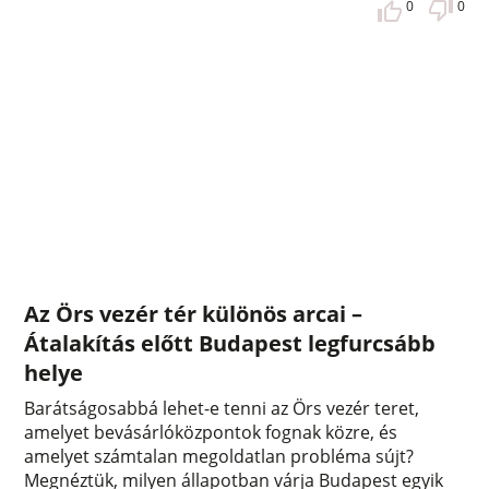
0
0
Az Örs vezér tér különös arcai –
Átalakítás előtt Budapest legfurcsább
helye
Barátságosabbá lehet-e tenni az Örs vezér teret,
amelyet bevásárlóközpontok fognak közre, és
amelyet számtalan megoldatlan probléma sújt?
Megnéztük, milyen állapotban várja Budapest egyik