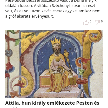
Pest-Budát Béccsel összekötő vasút a Duna melyik
oldalán fusson. A vitában Széchenyi István is részt
vett, és ez volt azon kevés esetek egyike, amikor nem
a gróf akarata érvényesült.
0
0
Attila, hun király emlékezete Pesten és