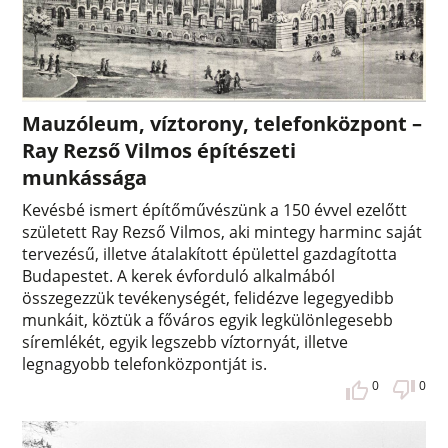
Mauzóleum, víztorony, telefonközpont –
Ray Rezső Vilmos építészeti
munkássága
Kevésbé ismert építőművészünk a 150 évvel ezelőtt
született Ray Rezső Vilmos, aki mintegy harminc saját
tervezésű, illetve átalakított épülettel gazdagította
Budapestet. A kerek évforduló alkalmából
összegezzük tevékenységét, felidézve legegyedibb
munkáit, köztük a főváros egyik legkülönlegesebb
síremlékét, egyik legszebb víztornyát, illetve
legnagyobb telefonközpontját is.
0
0