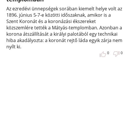
Az ezredévi ünnepségek sorában kiemelt helye volt az
1896. június 5-7-e közötti időszaknak, amikor is a
Szent Koronát és a koronázási ékszereket
közszemlére tették a Mátyás-templomban. Azonban a
korona átszállítását a királyi palotából egy technikai
hiba akadályozta: a koronát rejtő láda egyik zárja nem
nyílt ki.
0
0