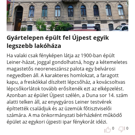
Gyártelepen épült fel Újpest egyik
legszebb lakóháza
Ha valaki csak fényképen látja az 1900-ban épült
Leiner-házat, joggal gondolhatná, hogy a kétemeletes
magastetős neoreneszánsz palota egy belvárosi
negyedben áll. A karakteres homlokzat, a faragott
kapu, a freskókkal díszített lépcsőház, a kovácsoltvas
lépcsőkorlátok tovább erősítenék ezt az elképzelést.
Azonban az épület Újpest szélén, a Duna sor 14. szám
alatti telken áll, az enyvgyáros Leiner testvérek
építtették családjuk és az üzemük főtisztviselői
számára. A ma önkormányzati bérházként működő
épület az egykori újpesti ipar fénykorát idézi.
0
0