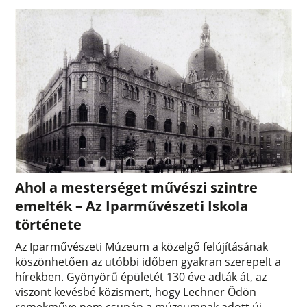
Ahol a mesterséget művészi szintre
emelték – Az Iparművészeti Iskola
története
Az Iparművészeti Múzeum a közelgő felújításának
köszönhetően az utóbbi időben gyakran szerepelt a
hírekben. Gyönyörű épületét 130 éve adták át, az
viszont kevésbé közismert, hogy Lechner Ödön
remekműve nem csupán a múzeumnak adott új