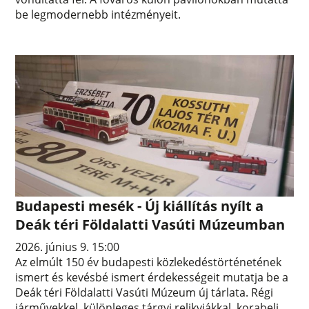
be legmodernebb intézményeit.
Budapesti mesék - Új kiállítás nyílt a
Deák téri Földalatti Vasúti Múzeumban
2026. június 9. 15:00
Az elmúlt 150 év budapesti közlekedéstörténetének
ismert és kevésbé ismert érdekességeit mutatja be a
Deák téri Földalatti Vasúti Múzeum új tárlata. Régi
járművekkel, különleges tárgyi relikviákkal, korabeli