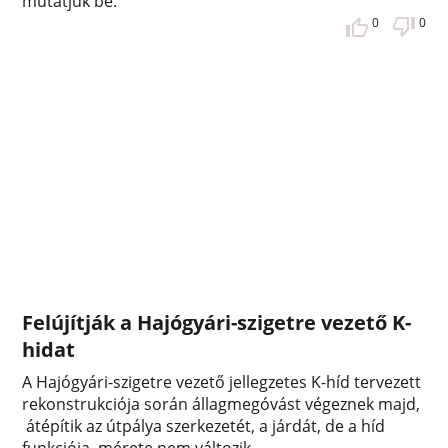
mutatjuk be.
0
0
Felújítják a Hajógyári-szigetre vezető K-
hidat
A Hajógyári-szigetre vezető jellegzetes K-híd tervezett
rekonstrukciója során állagmegóvást végeznek majd,
átépítik az útpálya szerkezetét, a járdát, de a híd
funkciója, mérete nem változik.