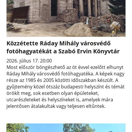
Közzétette Ráday Mihály városvédő
fotóhagyatékát a Szabó Ervin Könyvtár
2026. július 17. 20:00
Most először böngészhető az öt évvel ezelőtt elhunyt
Ráday Mihály városvédő fotóhagyatéka. A képek nagy
része az 1985 és 2005 közötti időszakban készült. A
gyűjtemény közel ötszáz budapesti helyszínt és témát
örökít meg, sok esetben olyan épületeket,
utcarészleteket és helyszíneket is, amelyek mára
jelentősen átalakultak vagy teljesen eltűntek.