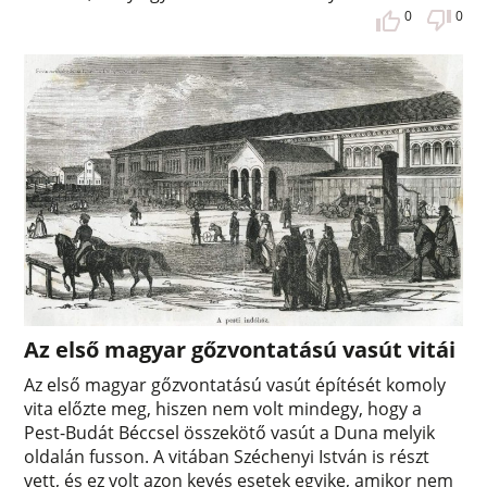
0
0
Az első magyar gőzvontatású vasút vitái
Az első magyar gőzvontatású vasút építését komoly
vita előzte meg, hiszen nem volt mindegy, hogy a
Pest-Budát Béccsel összekötő vasút a Duna melyik
oldalán fusson. A vitában Széchenyi István is részt
vett, és ez volt azon kevés esetek egyike, amikor nem