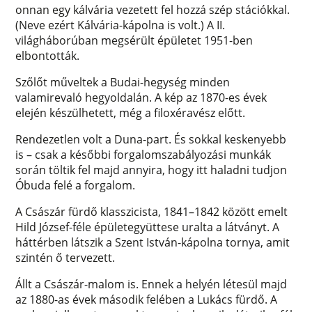
onnan egy kálvária vezetett fel hozzá szép stációkkal.
(Neve ezért Kálvária-kápolna is volt.) A II.
világháborúban megsérült épületet 1951-ben
elbontották.
Szőlőt műveltek a Budai-hegység minden
valamirevaló hegyoldalán. A kép az 1870-es évek
elején készülhetett, még a filoxéravész előtt.
Rendezetlen volt a Duna-part. És sokkal keskenyebb
is – csak a későbbi forgalomszabályozási munkák
során töltik fel majd annyira, hogy itt haladni tudjon
Óbuda felé a forgalom.
A Császár fürdő klasszicista, 1841–1842 között emelt
Hild József-féle épületegyüttese uralta a látványt. A
háttérben látszik a Szent István-kápolna tornya, amit
szintén ő tervezett.
Állt a Császár-malom is. Ennek a helyén létesül majd
az 1880-as évek második felében a Lukács fürdő. A