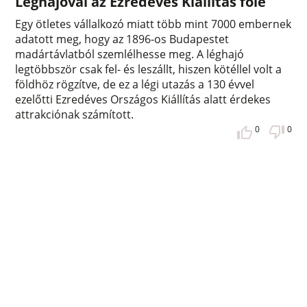
Léghajóval az Ezredéves Kiállítás fölé
Egy ötletes vállalkozó miatt több mint 7000 embernek
adatott meg, hogy az 1896-os Budapestet
madártávlatból szemlélhesse meg. A léghajó
legtöbbször csak fel- és leszállt, hiszen kötéllel volt a
földhöz rögzítve, de ez a légi utazás a 130 évvel
ezelőtti Ezredéves Országos Kiállítás alatt érdekes
attrakciónak számított.
0
0