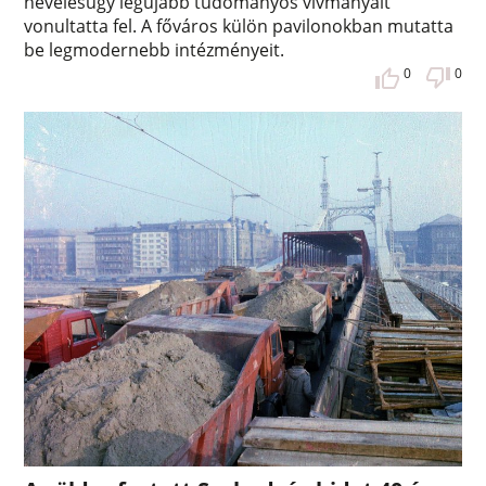
nevelésügy legújabb tudományos vívmányait
vonultatta fel. A főváros külön pavilonokban mutatta
be legmodernebb intézményeit.
0
0