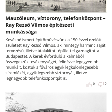
Mauzóleum, víztorony, telefonközpont –
Ray Rezső Vilmos építészeti
munkássága
Kevésbé ismert építőművészünk a 150 évvel ezelőtt
született Ray Rezső Vilmos, aki mintegy harminc saját
tervezésű, illetve átalakított épülettel gazdagította
Budapestet. A kerek évforduló alkalmából
összegezzük tevékenységét, felidézve legegyedibb
munkáit, köztük a főváros egyik legkülönlegesebb
síremlékét, egyik legszebb víztornyát, illetve
legnagyobb telefonközpontját is.
0
0