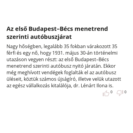
Az első Budapest–Bécs menetrend
szerinti autóbuszjárat
Nagy hőségben, legalább 35 fokban várakozott 35
férfi és egy nő, hogy 1931. május 30-án történelmi
utazáson vegyen részt: az első Budapest–Bécs
menetrend szerinti autóbusz nyitó járatán. Ekkor
még meghívott vendégek foglalták el az autóbusz
üléseit, köztük számos újságíró, illetve velük utazott
az egész vállalkozás kitalálója, dr. Lénárt Ilona is.
0
0