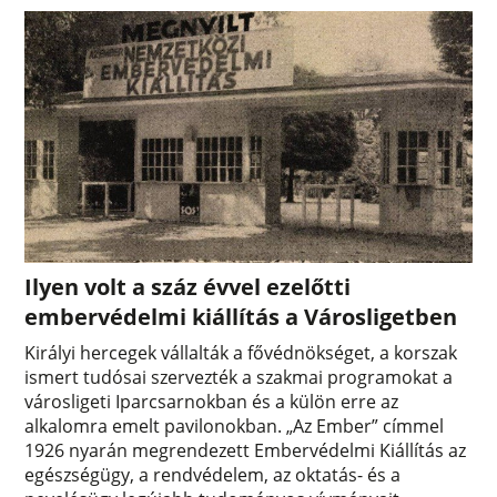
Ilyen volt a száz évvel ezelőtti
embervédelmi kiállítás a Városligetben
Királyi hercegek vállalták a fővédnökséget, a korszak
ismert tudósai szervezték a szakmai programokat a
városligeti Iparcsarnokban és a külön erre az
alkalomra emelt pavilonokban. „Az Ember” címmel
1926 nyarán megrendezett Embervédelmi Kiállítás az
egészségügy, a rendvédelem, az oktatás- és a