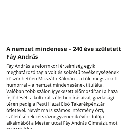
A nemzet mindenese – 240 éve született
Fáy András
Fáy András a reformkori értelmiség egyik
meghatározó tagja volt és sokrétű tevékenységének
köszönhetően Mikszáth Kálmán – a tőle megszokott
humorral – a nemzet mindenesének titulálta.
Valóban több szálon igyekezett előmozdítani a haza
fejlődését: a kulturális életben írásaival, gazdasági
téren pedig a Pesti Hazai Első Takarékpénztár
ötletével. Nevét ma is számos intézmény őrzi,
születésének kétszáznegyvenedik évfordulója
alkalmából a Mester utcai Fáy András Gimnáziumot