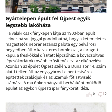
Gyártelepen épült fel Újpest egyik
legszebb lakóháza
Ha valaki csak fényképen látja az 1900-ban épült
Leiner-házat, joggal gondolhatná, hogy a kétemeletes
magastetős neoreneszánsz palota egy belvárosi
negyedben áll. A karakteres homlokzat, a faragott
kapu, a freskókkal díszített lépcsőház, a kovácsoltvas
lépcsőkorlátok tovább erősítenék ezt az elképzelést.
Azonban az épület Újpest szélén, a Duna sor 14. szám
alatti telken áll, az enyvgyáros Leiner testvérek
építtették családjuk és az üzemük főtisztviselői
számára. A ma önkormányzati bérházként működő
épület az egykori újpesti ipar fénykorát idézi.
0
0