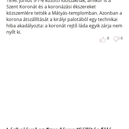
1896. június 5-7-e közötti időszaknak, amikor is a
Szent Koronát és a koronázási ékszereket
közszemlére tették a Mátyás-templomban. Azonban a
korona átszállítását a királyi palotából egy technikai
hiba akadályozta: a koronát rejtő láda egyik zárja nem
nyílt ki.
0
0