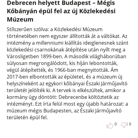
Debrecen helyett Budapest – Mégis
Kőbányán épül fel az új Közlekedési
Múzeum
Stílszerűen szólva: a Közlekedési Múzeum
történetében nem egyszer állították át a váltókat. Az
intézmény a millenniumi kiállítás ideiglenesnek szánt
közlekedési csarnokának átépítése után nyílt meg a
Városligetben 1899-ben. A második világháborúban
súlyosan megrongálódott, kis híján lebontották,
végül átépítették, és 1966-ban megnyitották. Ám
2017-ben elbontották az épületet, és a múzeum új
helyszíneként az egykori kőbányai Északi Járműjavító
területét jelölték ki. A tervek is elkészültek, amikor a
kormány úgy döntött: Debrecenbe költöztetik az
intézményt. Ezt írta felül most egy újabb határozat: a
múzeum mégis Budapesten, az Északi Járműjavító
területén épül fel.
0
0