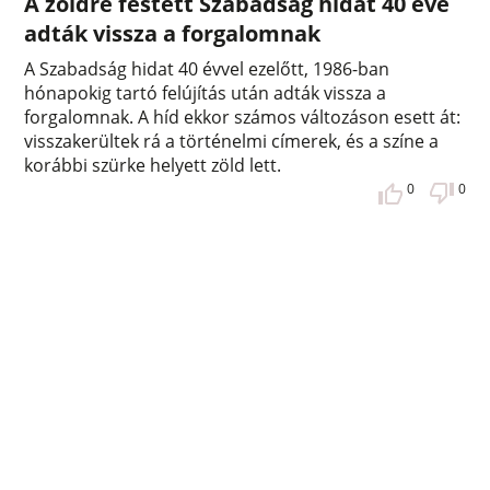
A zöldre festett Szabadság hidat 40 éve
adták vissza a forgalomnak
A Szabadság hidat 40 évvel ezelőtt, 1986-ban
hónapokig tartó felújítás után adták vissza a
forgalomnak. A híd ekkor számos változáson esett át:
visszakerültek rá a történelmi címerek, és a színe a
korábbi szürke helyett zöld lett.
0
0