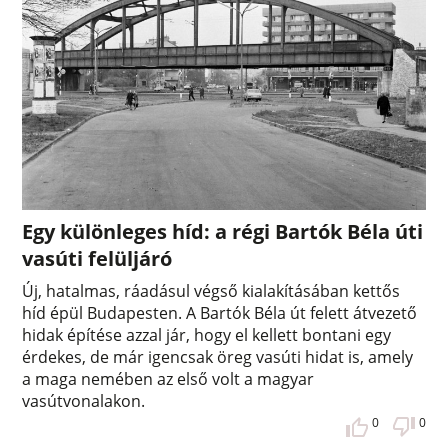
Egy különleges híd: a régi Bartók Béla úti
vasúti felüljáró
Új, hatalmas, ráadásul végső kialakításában kettős
híd épül Budapesten. A Bartók Béla út felett átvezető
hidak építése azzal jár, hogy el kellett bontani egy
érdekes, de már igencsak öreg vasúti hidat is, amely
a maga nemében az első volt a magyar
vasútvonalakon.
0
0