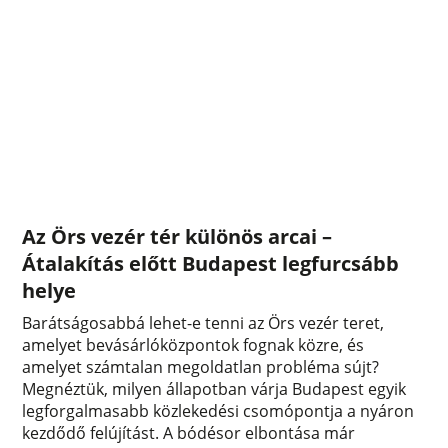
Az Örs vezér tér különös arcai –
Átalakítás előtt Budapest legfurcsább
helye
Barátságosabbá lehet-e tenni az Örs vezér teret,
amelyet bevásárlóközpontok fognak közre, és
amelyet számtalan megoldatlan probléma sújt?
Megnéztük, milyen állapotban várja Budapest egyik
legforgalmasabb közlekedési csomópontja a nyáron
kezdődő felújítást. A bódésor elbontása már