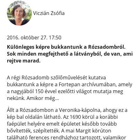
Viczián Zsófia
2016. október 27. 17:50
Különleges képre bukkantunk a Rózsadombról.
Sok minden megfejthető a látványból, de van, ami
rejtve marad.
A régi Rózsadomb szőlőművelését kutatva
bukkantunk a képre a Fortepan archívumában, amely
a nagyjából 150 évvel ezelőtti világot mutatja meg
nekünk. Amikor még…
Állt a Rózsadombon a Veronika-kápolna, ahogy ez a
kép bal oldalán látható. Az 1690 körül a korábbi
faépület helyére emelt épületet később tovább
bővítették, szépítették. A mai Margit körúton
található ferences rendházhoz tartozott, valamikor