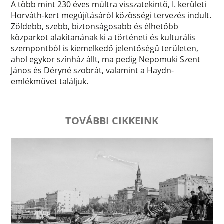
A több mint 230 éves múltra visszatekintő, I. kerületi
Horváth-kert megújításáról közösségi tervezés indult.
Zöldebb, szebb, biztonságosabb és élhetőbb
közparkot alakítanának ki a történeti és kulturális
szempontból is kiemelkedő jelentőségű területen,
ahol egykor színház állt, ma pedig Nepomuki Szent
János és Déryné szobrát, valamint a Haydn-
emlékművet találjuk.
TOVÁBBI CIKKEINK