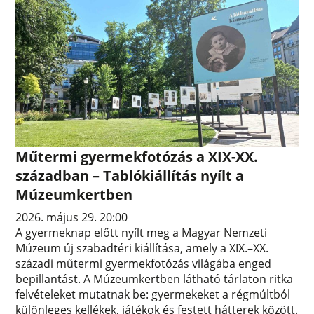
Műtermi gyermekfotózás a XIX-XX.
században – Tablókiállítás nyílt a
Múzeumkertben
2026. május 29. 20:00
A gyermeknap előtt nyílt meg a Magyar Nemzeti
Múzeum új szabadtéri kiállítása, amely a XIX.–XX.
századi műtermi gyermekfotózás világába enged
bepillantást. A Múzeumkertben látható tárlaton ritka
felvételeket mutatnak be: gyermekeket a régmúltból
különleges kellékek, játékok és festett hátterek között.