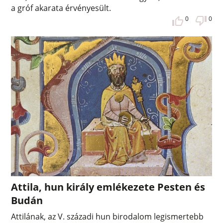
a gróf akarata érvényesült.
0
0
Attila, hun király emlékezete Pesten és
Budán
Attilának, az V. századi hun birodalom legismertebb