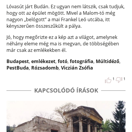
Lóvasút járt Budán. Ez ugyan nem látszik, csak tudjuk,
hogy ott az épület mögött. Mivel a Malom-tó még
nagyon „belógott” a mai Frankel Leó utcába, itt
kényszerűen összeszűkült a pálya.
Jó, hogy megőrizte ez a kép azt a világot, amelynek
néhány eleme még ma is megvan, de többségében
már csak az emlékekben él.
Budapest
,
emlékezet
,
fotó
,
fotográfia
,
Múltidéző
,
PestBuda
,
Rózsadomb
,
Viczián Zsófia
1
1
KAPCSOLÓDÓ ÍRÁSOK