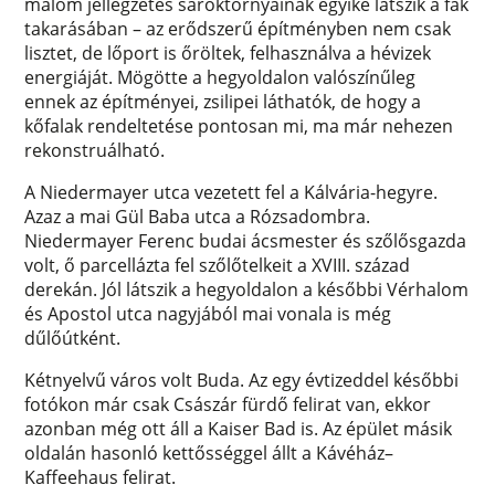
malom jellegzetes saroktornyainak egyike látszik a fák
takarásában – az erődszerű építményben nem csak
lisztet, de lőport is őröltek, felhasználva a hévizek
energiáját. Mögötte a hegyoldalon valószínűleg
ennek az építményei, zsilipei láthatók, de hogy a
kőfalak rendeltetése pontosan mi, ma már nehezen
rekonstruálható.
A Niedermayer utca vezetett fel a Kálvária-hegyre.
Azaz a mai Gül Baba utca a Rózsadombra.
Niedermayer Ferenc budai ácsmester és szőlősgazda
volt, ő parcellázta fel szőlőtelkeit a XVIII. század
derekán. Jól látszik a hegyoldalon a későbbi Vérhalom
és Apostol utca nagyjából mai vonala is még
dűlőútként.
Kétnyelvű város volt Buda. Az egy évtizeddel későbbi
fotókon már csak Császár fürdő felirat van, ekkor
azonban még ott áll a Kaiser Bad is. Az épület másik
oldalán hasonló kettősséggel állt a Kávéház–
Kaffeehaus felirat.