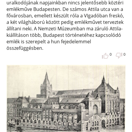
uralkodójának napjainkban nincs jelentősebb köztéri
emlékműve Budapesten. De számos Attila utca van a
fővárosban, emellett készült róla a VIgadóban freskó,
a két világháború között pedig emlékművet terveztek
állítani neki. A Nemzeti Múzeumban ma záruló Attila-
kiállításon több, Budapest történetéhez kapcsolódó
emlék is szerepelt a hun fejedelemmel
összefüggésben.
0
0