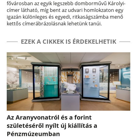
fővárosban az egyik legszebb domborművű Károlyi-
címer látható, míg bent az udvari homlokzaton egy
igazán különleges és egyedi, ritkaságszámba menő
kettős címerábrázolásnak lehetünk tanúi.
EZEK A CIKKEK IS ÉRDEKELHETIK
Az Aranyvonatról és a forint
születéséről nyílt új kiállítás a
Pénzmúzeumban