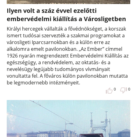
Ilyen volt a száz évvel ezelőtti
embervédelmi kiállítás a Városligetben
Királyi hercegek vállalták a fővédnökséget, a korszak
ismert tudósai szervezték a szakmai programokat a
városligeti Iparcsarnokban és a külön erre az
alkalomra emelt pavilonokban. „Az Ember” címmel
1926 nyarán megrendezett Embervédelmi Kiállítás az
egészségügy, a rendvédelem, az oktatás- és a
nevelésügy legújabb tudományos vívmányait
vonultatta fel. A főváros külön pavilonokban mutatta
be legmodernebb intézményeit.
0
0