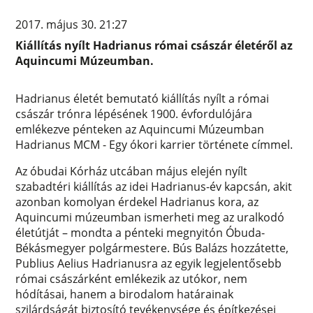
2017. május 30. 21:27
Kiállítás nyílt Hadrianus római császár életéről az
Aquincumi Múzeumban.
Hadrianus életét bemutató kiállítás nyílt a római
császár trónra lépésének 1900. évfordulójára
emlékezve pénteken az Aquincumi Múzeumban
Hadrianus MCM - Egy ókori karrier története címmel.
Az óbudai Kórház utcában május elején nyílt
szabadtéri kiállítás az idei Hadrianus-év kapcsán, akit
azonban komolyan érdekel Hadrianus kora, az
Aquincumi múzeumban ismerheti meg az uralkodó
életútját – mondta a pénteki megnyitón Óbuda-
Békásmegyer polgármestere. Bús Balázs hozzátette,
Publius Aelius Hadrianusra az egyik legjelentősebb
római császárként emlékezik az utókor, nem
hódításai, hanem a birodalom határainak
szilárdságát biztosító tevékenysége és építkezései