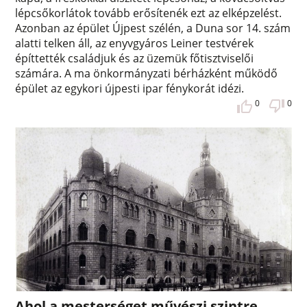
lépcsőkorlátok tovább erősítenék ezt az elképzelést.
Azonban az épület Újpest szélén, a Duna sor 14. szám
alatti telken áll, az enyvgyáros Leiner testvérek
építtették családjuk és az üzemük főtisztviselői
számára. A ma önkormányzati bérházként működő
épület az egykori újpesti ipar fénykorát idézi.
0
0
Ahol a mesterséget művészi szintre