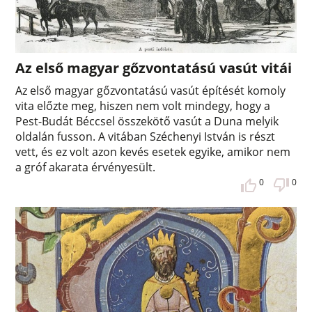
Az első magyar gőzvontatású vasút vitái
Az első magyar gőzvontatású vasút építését komoly
vita előzte meg, hiszen nem volt mindegy, hogy a
Pest-Budát Béccsel összekötő vasút a Duna melyik
oldalán fusson. A vitában Széchenyi István is részt
vett, és ez volt azon kevés esetek egyike, amikor nem
a gróf akarata érvényesült.
0
0