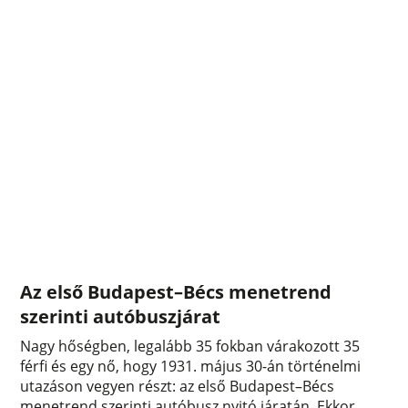
Az első Budapest–Bécs menetrend
szerinti autóbuszjárat
Nagy hőségben, legalább 35 fokban várakozott 35
férfi és egy nő, hogy 1931. május 30-án történelmi
utazáson vegyen részt: az első Budapest–Bécs
menetrend szerinti autóbusz nyitó járatán. Ekkor