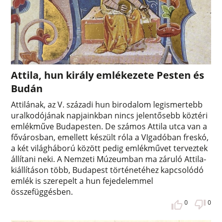
Attila, hun király emlékezete Pesten és
Budán
Attilának, az V. századi hun birodalom legismertebb
uralkodójának napjainkban nincs jelentősebb köztéri
emlékműve Budapesten. De számos Attila utca van a
fővárosban, emellett készült róla a VIgadóban freskó,
a két világháború között pedig emlékművet terveztek
állítani neki. A Nemzeti Múzeumban ma záruló Attila-
kiállításon több, Budapest történetéhez kapcsolódó
emlék is szerepelt a hun fejedelemmel
összefüggésben.
0
0