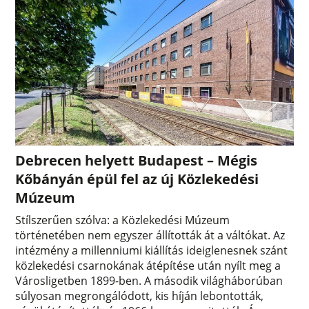
Debrecen helyett Budapest – Mégis
Kőbányán épül fel az új Közlekedési
Múzeum
Stílszerűen szólva: a Közlekedési Múzeum
történetében nem egyszer állították át a váltókat. Az
intézmény a millenniumi kiállítás ideiglenesnek szánt
közlekedési csarnokának átépítése után nyílt meg a
Városligetben 1899-ben. A második világháborúban
súlyosan megrongálódott, kis híján lebontották,