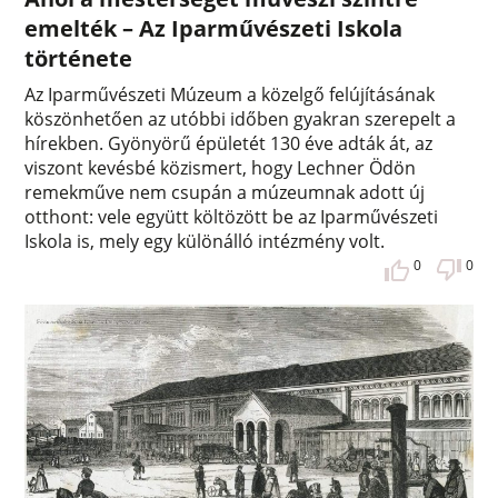
emelték – Az Iparművészeti Iskola
története
Az Iparművészeti Múzeum a közelgő felújításának
köszönhetően az utóbbi időben gyakran szerepelt a
hírekben. Gyönyörű épületét 130 éve adták át, az
viszont kevésbé közismert, hogy Lechner Ödön
remekműve nem csupán a múzeumnak adott új
otthont: vele együtt költözött be az Iparművészeti
Iskola is, mely egy különálló intézmény volt.
0
0