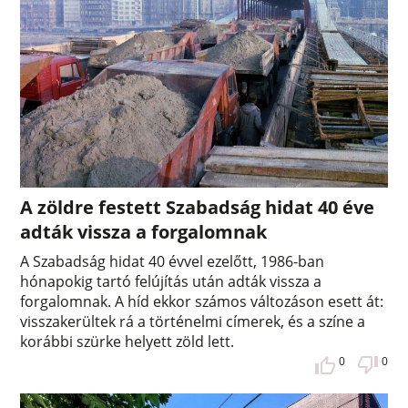
A zöldre festett Szabadság hidat 40 éve
adták vissza a forgalomnak
A Szabadság hidat 40 évvel ezelőtt, 1986-ban
hónapokig tartó felújítás után adták vissza a
forgalomnak. A híd ekkor számos változáson esett át:
visszakerültek rá a történelmi címerek, és a színe a
korábbi szürke helyett zöld lett.
0
0