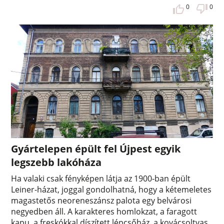
0
0
Gyártelepen épült fel Újpest egyik
legszebb lakóháza
Ha valaki csak fényképen látja az 1900-ban épült
Leiner-házat, joggal gondolhatná, hogy a kétemeletes
magastetős neoreneszánsz palota egy belvárosi
negyedben áll. A karakteres homlokzat, a faragott
kapu, a freskókkal díszített lépcsőház, a kovácsoltvas