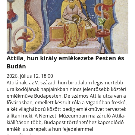
Attila, hun király emlékezete Pesten és
Budán
2026. július 12. 18:00
Attilának, az V. századi hun birodalom legismertebb
uralkodójának napjainkban nincs jelentősebb köztéri
emlékműve Budapesten. De számos Attila utca van a
fővárosban, emellett készült róla a VIgadóban freskó,
a két világháború között pedig emlékművet terveztek
állítani neki. A Nemzeti Múzeumban ma záruló Attila-
kiállításon több, Budapest történetéhez kapcsolódó
emlék is szerepelt a hun fejedelemmel