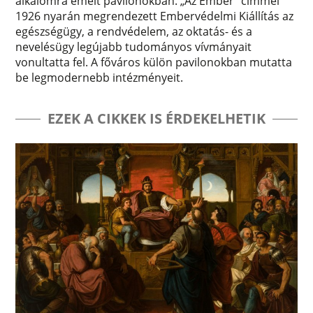
alkalomra emelt pavilonokban. „Az Ember” címmel
1926 nyarán megrendezett Embervédelmi Kiállítás az
egészségügy, a rendvédelem, az oktatás- és a
nevelésügy legújabb tudományos vívmányait
vonultatta fel. A főváros külön pavilonokban mutatta
be legmodernebb intézményeit.
EZEK A CIKKEK IS ÉRDEKELHETIK