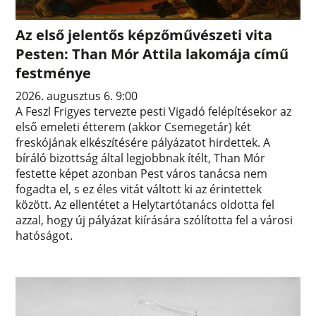
Az első jelentős képzőművészeti vita
Pesten: Than Mór Attila lakomája című
festménye
2026. augusztus 6. 9:00
A Feszl Frigyes tervezte pesti Vigadó felépítésekor az
első emeleti étterem (akkor Csemegetár) két
freskójának elkészítésére pályázatot hirdettek. A
bíráló bizottság által legjobbnak ítélt, Than Mór
festette képet azonban Pest város tanácsa nem
fogadta el, s ez éles vitát váltott ki az érintettek
között. Az ellentétet a Helytartótanács oldotta fel
azzal, hogy új pályázat kiírására szólította fel a városi
hatóságot.