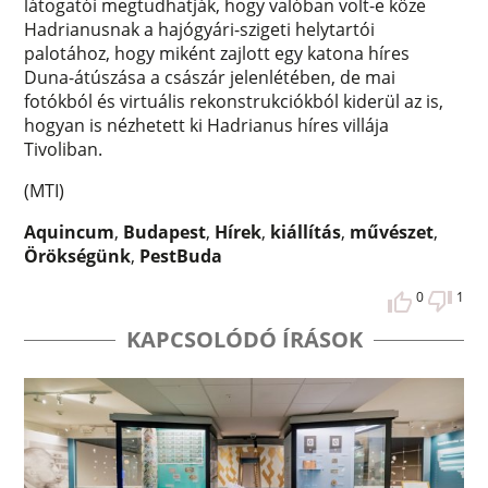
látogatói megtudhatják, hogy valóban volt-e köze
Hadrianusnak a hajógyári-szigeti helytartói
palotához, hogy miként zajlott egy katona híres
Duna-átúszása a császár jelenlétében, de mai
fotókból és virtuális rekonstrukciókból kiderül az is,
hogyan is nézhetett ki Hadrianus híres villája
Tivoliban.
(MTI)
Aquincum
,
Budapest
,
Hírek
,
kiállítás
,
művészet
,
Örökségünk
,
PestBuda
0
1
KAPCSOLÓDÓ ÍRÁSOK