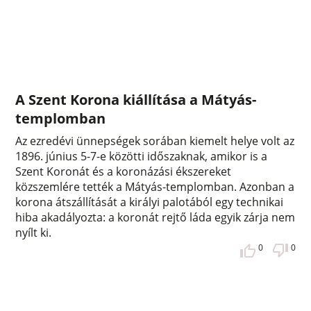
A Szent Korona kiállítása a Mátyás-
templomban
Az ezredévi ünnepségek sorában kiemelt helye volt az
1896. június 5-7-e közötti időszaknak, amikor is a
Szent Koronát és a koronázási ékszereket
közszemlére tették a Mátyás-templomban. Azonban a
korona átszállítását a királyi palotából egy technikai
hiba akadályozta: a koronát rejtő láda egyik zárja nem
nyílt ki.
0
0