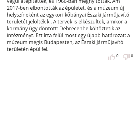
végül átépítették, és 1966-ban megnyitották. Ám
2017-ben elbontották az épületet, és a múzeum új
helyszíneként az egykori kőbányai Északi Járműjavító
területét jelölték ki. A tervek is elkészültek, amikor a
kormány úgy döntött: Debrecenbe költöztetik az
intézményt. Ezt írta felül most egy újabb határozat: a
múzeum mégis Budapesten, az Északi Járműjavító
területén épül fel.
0
0