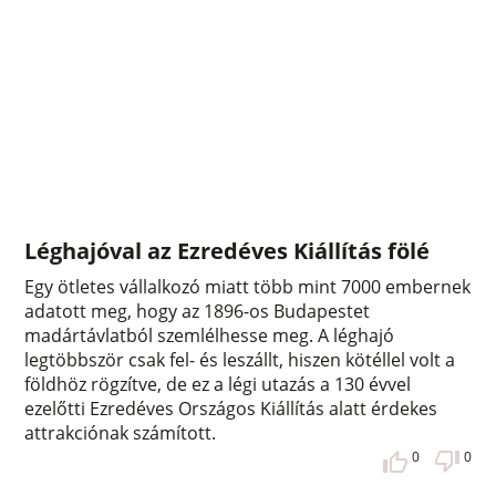
Léghajóval az Ezredéves Kiállítás fölé
Egy ötletes vállalkozó miatt több mint 7000 embernek
adatott meg, hogy az 1896-os Budapestet
madártávlatból szemlélhesse meg. A léghajó
legtöbbször csak fel- és leszállt, hiszen kötéllel volt a
földhöz rögzítve, de ez a légi utazás a 130 évvel
ezelőtti Ezredéves Országos Kiállítás alatt érdekes
attrakciónak számított.
0
0