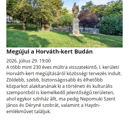
Megújul a Horváth-kert Budán
2026. július 29. 19:00
A több mint 230 éves múltra visszatekintő, I. kerületi
Horváth-kert megújításáról közösségi tervezés indult.
Zöldebb, szebb, biztonságosabb és élhetőbb
közparkot alakítanának ki a történeti és kulturális
szempontból is kiemelkedő jelentőségű területen,
ahol egykor színház állt, ma pedig Nepomuki Szent
János és Déryné szobrát, valamint a Haydn-
emlékművet találjuk.