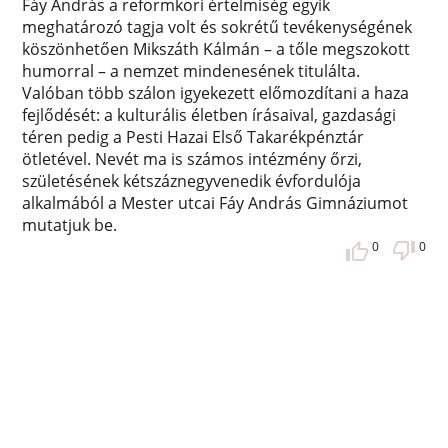
Fáy András a reformkori értelmiség egyik
meghatározó tagja volt és sokrétű tevékenységének
köszönhetően Mikszáth Kálmán – a tőle megszokott
humorral – a nemzet mindenesének titulálta.
Valóban több szálon igyekezett előmozdítani a haza
fejlődését: a kulturális életben írásaival, gazdasági
téren pedig a Pesti Hazai Első Takarékpénztár
ötletével. Nevét ma is számos intézmény őrzi,
születésének kétszáznegyvenedik évfordulója
alkalmából a Mester utcai Fáy András Gimnáziumot
mutatjuk be.
0
0