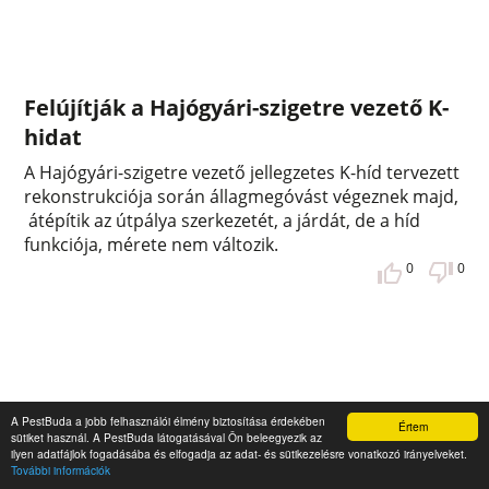
Felújítják a Hajógyári-szigetre vezető K-
hidat
A Hajógyári-szigetre vezető jellegzetes K-híd tervezett
rekonstrukciója során állagmegóvást végeznek majd,
átépítik az útpálya szerkezetét, a járdát, de a híd
funkciója, mérete nem változik.
0
0
A PestBuda a jobb felhasználói élmény biztosítása érdekében
Értem
sütiket használ. A PestBuda látogatásával Ön beleegyezik az
ilyen adatfájlok fogadásába és elfogadja az adat- és sütikezelésre vonatkozó irányelveket.
További információk