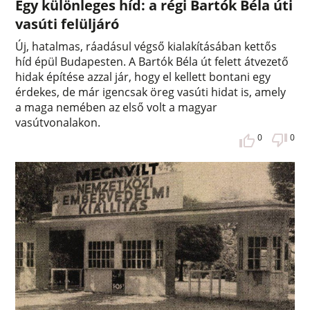
Egy különleges híd: a régi Bartók Béla úti
vasúti felüljáró
Új, hatalmas, ráadásul végső kialakításában kettős
híd épül Budapesten. A Bartók Béla út felett átvezető
hidak építése azzal jár, hogy el kellett bontani egy
érdekes, de már igencsak öreg vasúti hidat is, amely
a maga nemében az első volt a magyar
vasútvonalakon.
0
0