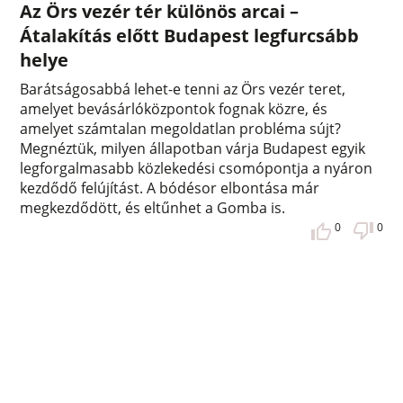
Az Örs vezér tér különös arcai –
Átalakítás előtt Budapest legfurcsább
helye
Barátságosabbá lehet-e tenni az Örs vezér teret,
amelyet bevásárlóközpontok fognak közre, és
amelyet számtalan megoldatlan probléma sújt?
Megnéztük, milyen állapotban várja Budapest egyik
legforgalmasabb közlekedési csomópontja a nyáron
kezdődő felújítást. A bódésor elbontása már
megkezdődött, és eltűnhet a Gomba is.
0
0