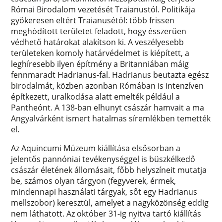
Római Birodalom vezetését Traianustól. Politikája
gyökeresen eltért Traianusétól: több frissen
meghódított területet feladott, hogy ésszerűen
védhető határokat alakítson ki. A veszélyesebb
területeken komoly határvédelmet is kiépített, a
leghíresebb ilyen építmény a Britanniában máig
fennmaradt Hadrianus-fal. Hadrianus beutazta egész
birodalmát, közben azonban Rómában is intenzíven
építkezett, uralkodása alatt emelték például a
Pantheónt. A 138-ban elhunyt császár hamvait a ma
Angyalvárként ismert hatalmas síremlékben temették
el.
Az Aquincumi Múzeum kiállítása elsősorban a
jelentős pannóniai tevékenységgel is büszkélkedő
császár életének állomásait, főbb helyszíneit mutatja
be, számos olyan tárgyon (fegyverek, érmek,
mindennapi használati tárgyak, sőt egy Hadrianus
mellszobor) keresztül, amelyet a nagyközönség eddig
nem láthatott. Az október 31-ig nyitva tartó kiállítás