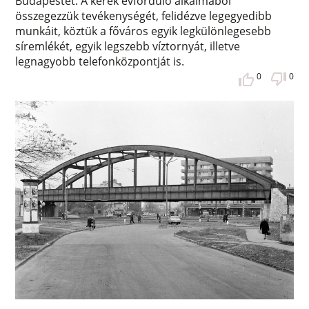
Budapestet. A kerek évforduló alkalmából
összegezzük tevékenységét, felidézve legegyedibb
munkáit, köztük a főváros egyik legkülönlegesebb
síremlékét, egyik legszebb víztornyát, illetve
legnagyobb telefonközpontját is.
0
0