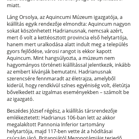
miatt.
Láng Orsolya, az Aquincumi Múzeum igazgatója, a
kiállítás egyik rendezője elmondta: Aquincum nagyon
sokat köszönhetett Hadrianusnak, nemcsak azért,
mert ő volt a kettéosztott provincia első helytartója,
hanem mert uralkodása alatt indult meg a település
gyors fejlődése, városi rangot is ekkor kapott
Aquincum. Mint hangsúlyozta, a múzeum nem
hagyományos történeti kiállítással jelentkezik, inkább
az embert kívánják bemutatni. Hadrianusnak
szerencsére fennmaradt az életrajza, amelyből
kiderül, hogy rendkívül színes egyéniség volt, életútja
bővelkedett az izgalmas eseményekben – számolt be
az igazgató.
Beszédes József régész, a kiállítás társrendezője
emlékeztetett: Hadrianus 106-ban lett az akkor
megalakított Pannonia Inferior tartomány
helytartója, majd 117-ben vette át a hódításai
csúcsán járó, Britanniától Mezopotámiáig terjedő