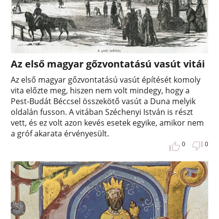
Az első magyar gőzvontatású vasút vitái
Az első magyar gőzvontatású vasút építését komoly
vita előzte meg, hiszen nem volt mindegy, hogy a
Pest-Budát Béccsel összekötő vasút a Duna melyik
oldalán fusson. A vitában Széchenyi István is részt
vett, és ez volt azon kevés esetek egyike, amikor nem
a gróf akarata érvényesült.
0
0