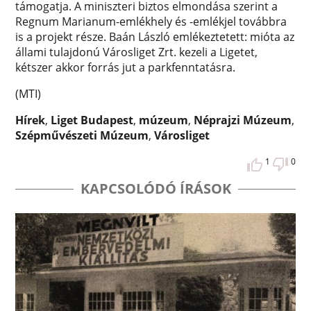
támogatja. A miniszteri biztos elmondása szerint a
Regnum Marianum-emlékhely és -emlékjel továbbra
is a projekt része. Baán László emlékeztetett: mióta az
állami tulajdonú Városliget Zrt. kezeli a Ligetet,
kétszer akkor forrás jut a parkfenntatásra.
(MTI)
Hírek
,
Liget Budapest
,
múzeum
,
Néprajzi Múzeum
,
Szépművészeti Múzeum
,
Városliget
1
0
KAPCSOLÓDÓ ÍRÁSOK