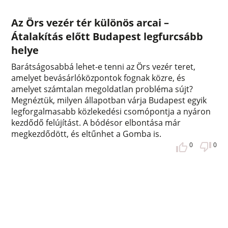
Az Örs vezér tér különös arcai –
Átalakítás előtt Budapest legfurcsább
helye
Barátságosabbá lehet-e tenni az Örs vezér teret,
amelyet bevásárlóközpontok fognak közre, és
amelyet számtalan megoldatlan probléma sújt?
Megnéztük, milyen állapotban várja Budapest egyik
legforgalmasabb közlekedési csomópontja a nyáron
kezdődő felújítást. A bódésor elbontása már
megkezdődött, és eltűnhet a Gomba is.
0
0