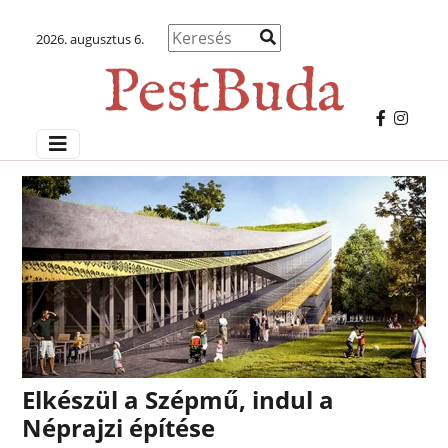
2026. augusztus 6.
Elkészül a Szépmű, indul a
Néprajzi építése