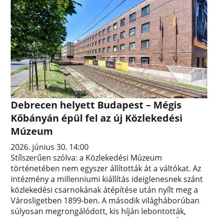
Debrecen helyett Budapest – Mégis
Kőbányán épül fel az új Közlekedési
Múzeum
2026. június 30. 14:00
Stílszerűen szólva: a Közlekedési Múzeum
történetében nem egyszer állították át a váltókat. Az
intézmény a millenniumi kiállítás ideiglenesnek szánt
közlekedési csarnokának átépítése után nyílt meg a
Városligetben 1899-ben. A második világháborúban
súlyosan megrongálódott, kis híján lebontották,