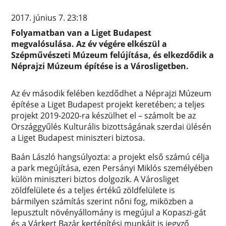
2017. június 7. 23:18
Folyamatban van a Liget Budapest
megvalósulása. Az év végére elkészül a
Szépművészeti Múzeum felújítása, és elkezdődik a
Néprajzi Múzeum építése is a Városligetben.
Az év második felében kezdődhet a Néprajzi Múzeum
építése a Liget Budapest projekt keretében; a teljes
projekt 2019-2020-ra készülhet el – számolt be az
Országgyűlés Kulturális bizottságának szerdai ülésén
a Liget Budapest miniszteri biztosa.
Baán László hangsúlyozta: a projekt első számú célja
a park megújítása, ezen Persányi Miklós személyében
külön miniszteri biztos dolgozik. A Városliget
zöldfelülete és a teljes értékű zöldfelülete is
bármilyen számítás szerint nőni fog, miközben a
lepusztult növényállomány is megújul a Kopaszi-gát
és a Várkert Bazár kertépítési munkáit is jegyző