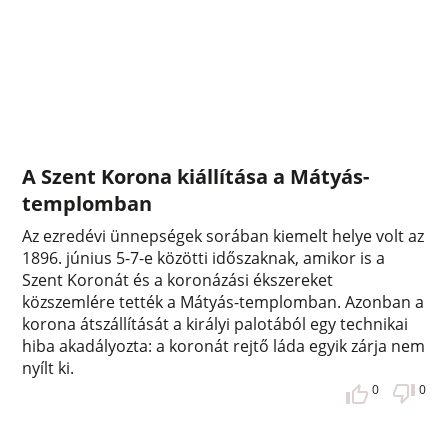
A Szent Korona kiállítása a Mátyás-
templomban
Az ezredévi ünnepségek sorában kiemelt helye volt az
1896. június 5-7-e közötti időszaknak, amikor is a
Szent Koronát és a koronázási ékszereket
közszemlére tették a Mátyás-templomban. Azonban a
korona átszállítását a királyi palotából egy technikai
hiba akadályozta: a koronát rejtő láda egyik zárja nem
nyílt ki.
0
0