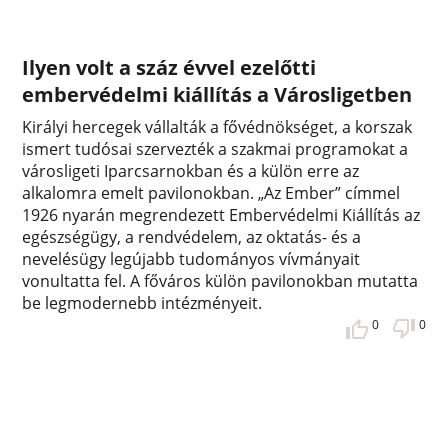
Ilyen volt a száz évvel ezelőtti
embervédelmi kiállítás a Városligetben
Királyi hercegek vállalták a fővédnökséget, a korszak
ismert tudósai szervezték a szakmai programokat a
városligeti Iparcsarnokban és a külön erre az
alkalomra emelt pavilonokban. „Az Ember” címmel
1926 nyarán megrendezett Embervédelmi Kiállítás az
egészségügy, a rendvédelem, az oktatás- és a
nevelésügy legújabb tudományos vívmányait
vonultatta fel. A főváros külön pavilonokban mutatta
be legmodernebb intézményeit.
0
0