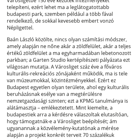
Városligetbe 150 éve kezdtek intézményeket
telepíteni, ezért lehet ma a leglátogatottabb
budapesti park, szemben például a több fával
rendelkező, de sokkal kevesebb embert vonzó
Népligettel.
Baán László közölte, nincs olyan számítási módszer,
amely alapján ne nőne akár a zöldfelület, akár a teljes
értékű zöldfelület a ma egyharmadában lebetonozott
parkban; a Garten Studio kertépítészeti pályázata ezt
világosan mutatja. A Városliget száz éve a főváros
kulturális-rekreációs zónájaként működik, ma is tele
van múzeumokkal, közintézményekkel. Ezért ez
Budapest egyetlen olyan területe, ahol egy kulturális
beruházásnak esélye van a megtérülésre
nemzetgazdasági szinten; ezt a KPMG tanulmánya is
alátámasztja – emlékeztetett. Mint kiemelte, a
budapestiek arra a kérdésre válaszoltak elutasítóan,
hogy támogatnák-e a Városliget beépítését; ám
ugyanannak a közvélemény-kutatónak a mérése
alapján a projekt konkrét terveit 70 százalékuk