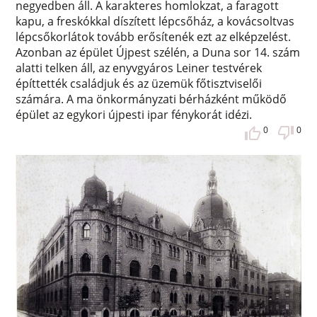
negyedben áll. A karakteres homlokzat, a faragott
kapu, a freskókkal díszített lépcsőház, a kovácsoltvas
lépcsőkorlátok tovább erősítenék ezt az elképzelést.
Azonban az épület Újpest szélén, a Duna sor 14. szám
alatti telken áll, az enyvgyáros Leiner testvérek
építtették családjuk és az üzemük főtisztviselői
számára. A ma önkormányzati bérházként működő
épület az egykori újpesti ipar fénykorát idézi.
0
0