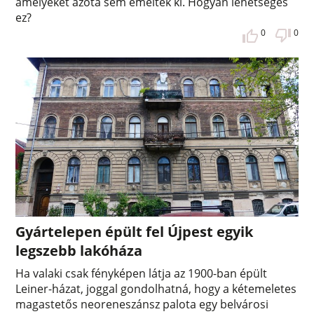
amelyeket azóta sem emeltek ki. Hogyan lehetséges
ez?
0
0
Gyártelepen épült fel Újpest egyik
legszebb lakóháza
Ha valaki csak fényképen látja az 1900-ban épült
Leiner-házat, joggal gondolhatná, hogy a kétemeletes
magastetős neoreneszánsz palota egy belvárosi