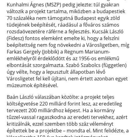
Kunhalmi Ágnes (MSZP) pedig jelezte: túl gyakran
változik a projekt tartalma, miközben a budapestiek
70 százaléka nem támogatná Budapest egyik zöld
tüdejének beépítését, ráadásul a főváros számos
rozsdaövezetére ráférne a fejlesztés. Kucsák László
(Fidesz) fontos elemként emelte ki, hogy a felszíni
beépítettség nem fog növekedni a Városligetben, míg
Farkas Gergely (Jobbik) a Regnum Marianum-
emlékhelyről érdeklődött és az 1956-os emlékmű
elbontását szorgalmazta. Szabó Szabolcs (független)
úgy vélte, hogy a lepusztult állapotban lévő
Városligetet fel kell újítani, nem értett azonban egyet
múzeumok építésével.
Baán László válaszában közölte: a projekt teljes
költségvetése 220 milliárd forint lesz, az eredetileg
tervezett 200 milliárdhoz képest. Ha a kormány
tűzzel-vassal ragaszkodna az eredeti tervekhez, azért
kritizálnák, ezzel szemben több száz véleményt
építettek be a projektbe – mondta el. Mint felidézte, a