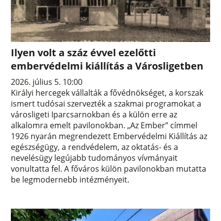
Ilyen volt a száz évvel ezelőtti
embervédelmi kiállítás a Városligetben
2026. július 5. 10:00
Királyi hercegek vállalták a fővédnökséget, a korszak
ismert tudósai szervezték a szakmai programokat a
városligeti Iparcsarnokban és a külön erre az
alkalomra emelt pavilonokban. „Az Ember” címmel
1926 nyarán megrendezett Embervédelmi Kiállítás az
egészségügy, a rendvédelem, az oktatás- és a
nevelésügy legújabb tudományos vívmányait
vonultatta fel. A főváros külön pavilonokban mutatta
be legmodernebb intézményeit.