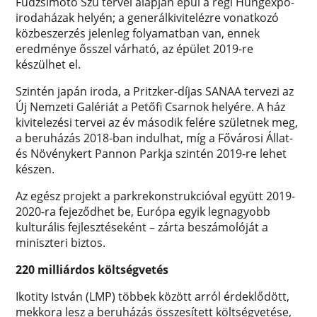
Fudzsimoto Szú tervei alapján épül a régi Hungexpo-
irodaházak helyén; a generálkivitelézre vonatkozó
közbeszerzés jelenleg folyamatban van, ennek
eredménye ősszel várható, az épület 2019-re
készülhet el.
Szintén japán iroda, a Pritzker-díjas SANAA tervezi az
Új Nemzeti Galériát a Petőfi Csarnok helyére. A ház
kivitelezési tervei az év második felére születnek meg,
a beruházás 2018-ban indulhat, míg a Fővárosi Állat-
és Növénykert Pannon Parkja szintén 2019-re lehet
készen.
Az egész projekt a parkrekonstrukcióval együtt 2019-
2020-ra fejeződhet be, Európa egyik legnagyobb
kulturális fejlesztéseként – zárta beszámolóját a
miniszteri biztos.
220 milliárdos költségvetés
Ikotity István (LMP) többek között arról érdeklődött,
mekkora lesz a beruházás összesített költségvetése,