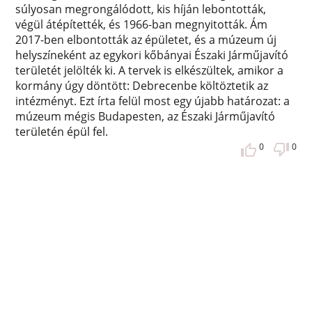
súlyosan megrongálódott, kis híján lebontották,
végül átépítették, és 1966-ban megnyitották. Ám
2017-ben elbontották az épületet, és a múzeum új
helyszíneként az egykori kőbányai Északi Járműjavító
területét jelölték ki. A tervek is elkészültek, amikor a
kormány úgy döntött: Debrecenbe költöztetik az
intézményt. Ezt írta felül most egy újabb határozat: a
múzeum mégis Budapesten, az Északi Járműjavító
területén épül fel.
0
0