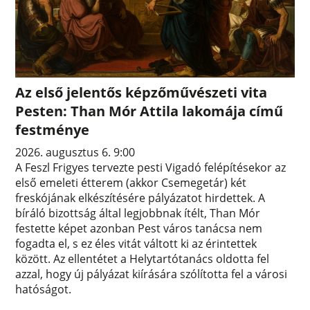
Az első jelentős képzőművészeti vita
Pesten: Than Mór Attila lakomája című
festménye
2026. augusztus 6. 9:00
A Feszl Frigyes tervezte pesti Vigadó felépítésekor az
első emeleti étterem (akkor Csemegetár) két
freskójának elkészítésére pályázatot hirdettek. A
bíráló bizottság által legjobbnak ítélt, Than Mór
festette képet azonban Pest város tanácsa nem
fogadta el, s ez éles vitát váltott ki az érintettek
között. Az ellentétet a Helytartótanács oldotta fel
azzal, hogy új pályázat kiírására szólította fel a városi
hatóságot.