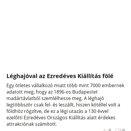
Léghajóval az Ezredéves Kiállítás fölé
Egy ötletes vállalkozó miatt több mint 7000 embernek
adatott meg, hogy az 1896-os Budapestet
madártávlatból szemlélhesse meg. A léghajó
legtöbbször csak fel- és leszállt, hiszen kötéllel volt a
földhöz rögzítve, de ez a légi utazás a 130 évvel
ezelőtti Ezredéves Országos Kiállítás alatt érdekes
attrakciónak számított.
0
0