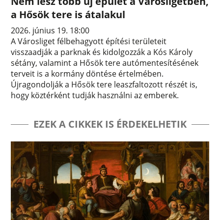
Nem lesz több új épület a Városligetben,
a Hősök tere is átalakul
2026. június 19. 18:00
A Városliget félbehagyott építési területeit
visszaadják a parknak és kidolgozzák a Kós Károly
sétány, valamint a Hősök tere autómentesítésének
terveit is a kormány döntése értelmében.
Újragondolják a Hősök tere leaszfaltozott részét is,
hogy köztérként tudják használni az emberek.
EZEK A CIKKEK IS ÉRDEKELHETIK