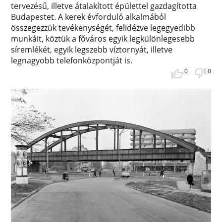
tervezésű, illetve átalakított épülettel gazdagította
Budapestet. A kerek évforduló alkalmából
összegezzük tevékenységét, felidézve legegyedibb
munkáit, köztük a főváros egyik legkülönlegesebb
síremlékét, egyik legszebb víztornyát, illetve
legnagyobb telefonközpontját is.
0
0