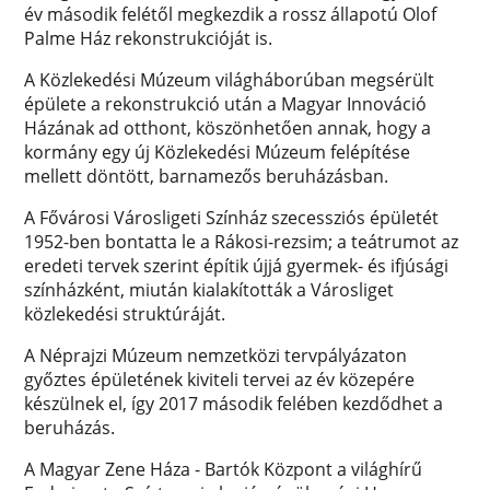
év második felétől megkezdik a rossz állapotú Olof
Palme Ház rekonstrukcióját is.
A Közlekedési Múzeum világháborúban megsérült
épülete a rekonstrukció után a Magyar Innováció
Házának ad otthont, köszönhetően annak, hogy a
kormány egy új Közlekedési Múzeum felépítése
mellett döntött, barnamezős beruházásban.
A Fővárosi Városligeti Színház szecessziós épületét
1952-ben bontatta le a Rákosi-rezsim; a teátrumot az
eredeti tervek szerint építik újjá gyermek- és ifjúsági
színházként, miután kialakították a Városliget
közlekedési struktúráját.
A Néprajzi Múzeum nemzetközi tervpályázaton
győztes épületének kiviteli tervei az év közepére
készülnek el, így 2017 második felében kezdődhet a
beruházás.
A Magyar Zene Háza - Bartók Központ a világhírű