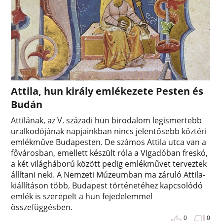
Attila, hun király emlékezete Pesten és
Budán
Attilának, az V. századi hun birodalom legismertebb
uralkodójának napjainkban nincs jelentősebb köztéri
emlékműve Budapesten. De számos Attila utca van a
fővárosban, emellett készült róla a VIgadóban freskó,
a két világháború között pedig emlékművet terveztek
állítani neki. A Nemzeti Múzeumban ma záruló Attila-
kiállításon több, Budapest történetéhez kapcsolódó
emlék is szerepelt a hun fejedelemmel
összefüggésben.
0
0