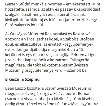
Garten Stúdió munkája nyomán – emlékeztetett. Mint
hozzátette, számos, az aktív és passzív kikapcsolódást
szolgáló létesítmény is része a beruházásnak:
kivilágított futókör, új és felújított játszóterek és egy
új rózsakert is létesül.
Az Országos Múzeumi Restaurálási és Raktározási
Központ a Városligethez közel, a Szabolcs utcában
épül, és elkészültével az érintett közgyűjtemények
évtizedes gondjait oldja meg, miközben a 13.
kerületet is egy új parkkal gazdagítja. Szintén a Liget
projekthez kapcsolódik a komáromi Csillagerőd
megújítása, ide többek között a Szépművészeti
Múzeum gipszgyűjteménye kerül – számolt be.
Elkészül a Szépmű
Baán László közölte: a Szépművészeti Múzeum is
megújul az év végére, így a 70 éve bezárt Román
csarnokot visszakaphatja a közönség, több kisebb,
eddig elzárt térrel és számos új funkcióval együtt. Az