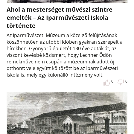
Ahol a mesterséget művészi szintre
emelték – Az Iparművészeti Iskola
története
Az Iparművészeti Múzeum a közelgő felújításának
köszönhetően az utóbbi időben gyakran szerepelt a
hírekben. Gyönyörű épületét 130 éve adták át, az
viszont kevésbé közismert, hogy Lechner Ödön
remekműve nem csupán a múzeumnak adott új
otthont: vele együtt költözött be az Iparművészeti
Iskola is, mely egy különálló intézmény volt.
0
0