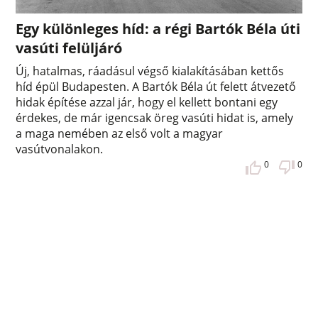
Egy különleges híd: a régi Bartók Béla úti
vasúti felüljáró
Új, hatalmas, ráadásul végső kialakításában kettős
híd épül Budapesten. A Bartók Béla út felett átvezető
hidak építése azzal jár, hogy el kellett bontani egy
érdekes, de már igencsak öreg vasúti hidat is, amely
a maga nemében az első volt a magyar
vasútvonalakon.
0
0