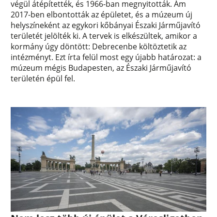
végül átépítették, és 1966-ban megnyitották. Ám
2017-ben elbontották az épületet, és a múzeum új
helyszíneként az egykori kőbányai Északi Járműjavító
területét jelölték ki. A tervek is elkészültek, amikor a
kormány úgy döntött: Debrecenbe költöztetik az
intézményt. Ezt írta felül most egy újabb határozat: a
múzeum mégis Budapesten, az Északi Járműjavító
területén épül fel.