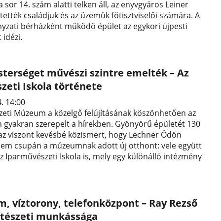
 sor 14. szám alatti telken áll, az enyvgyáros Leiner
ttették családjuk és az üzemük főtisztviselői számára. A
zati bérházként működő épület az egykori újpesti
 idézi.
sterséget művészi szintre emelték – Az
zeti Iskola története
4. 14:00
zeti Múzeum a közelgő felújításának köszönhetően az
 gyakran szerepelt a hírekben. Gyönyörű épületét 130
 az viszont kevésbé közismert, hogy Lechner Ödön
m csupán a múzeumnak adott új otthont: vele együtt
az Iparművészeti Iskola is, mely egy különálló intézmény
, víztorony, telefonközpont – Ray Rezső
ítészeti munkássága