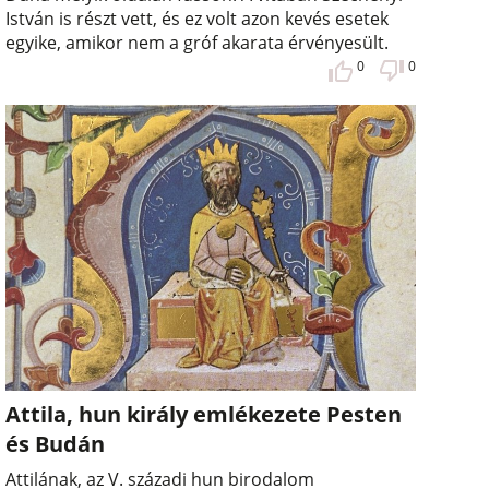
István is részt vett, és ez volt azon kevés esetek
egyike, amikor nem a gróf akarata érvényesült.
0
0
Attila, hun király emlékezete Pesten
és Budán
Attilának, az V. századi hun birodalom