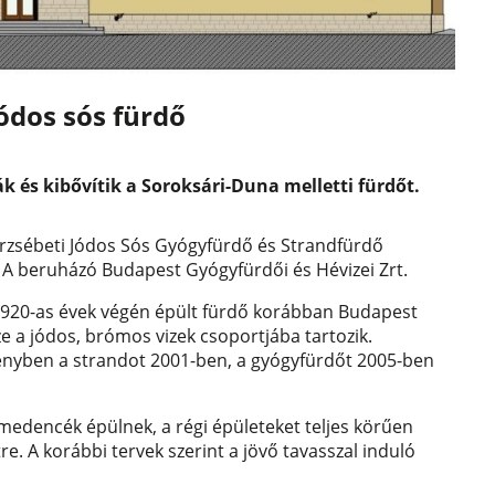
jódos sós fürdő
ák és kibővítik a Soroksári-Duna melletti fürdőt.
erzsébeti Jódos Sós Gyógyfürdő és Strandfürdő
s. A beruházó Budapest Gyógyfürdői és Hévizei Zrt.
 1920-as évek végén épült fürdő korábban Budapest
e a jódos, brómos vizek csoportjába tartozik.
ényben a strandot 2001-ben, a gyógyfürdőt 2005-ben
új medencék épülnek, a régi épületeket teljes körűen
tre. A korábbi tervek szerint a jövő tavasszal induló