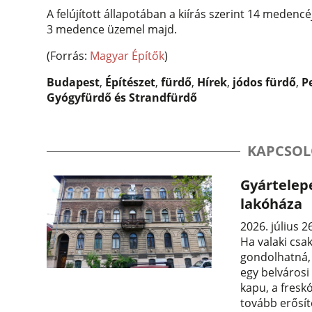
A felújított állapotában a kiírás szerint 14 medenc
3 medence üzemel majd.
(Forrás:
Magyar Építők
)
Budapest
,
Építészet
,
fürdő
,
Hírek
,
jódos fürdő
,
P
Gyógyfürdő és Strandfürdő
KAPCSOL
Gyártelepe
lakóháza
2026. július 2
Ha valaki csa
gondolhatná,
egy belvárosi
kapu, a fresk
tovább erősít