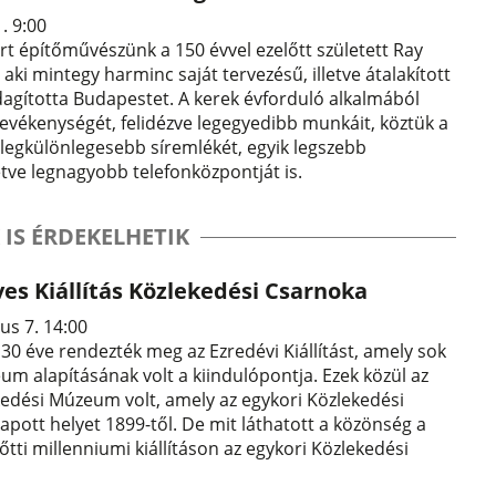
1. 9:00
t építőművészünk a 150 évvel ezelőtt született Ray
aki mintegy harminc saját tervezésű, illetve átalakított
dagította Budapestet. A kerek évforduló alkalmából
evékenységét, felidézve legegyedibb munkáit, köztük a
 legkülönlegesebb síremlékét, egyik legszebb
letve legnagyobb telefonközpontját is.
 IS ÉRDEKELHETIK
es Kiállítás Közlekedési Csarnoka
us 7. 14:00
0 éve rendezték meg az Ezredévi Kiállítást, amely sok
m alapításának volt a kiindulópontja. Ezek közül az
kedési Múzeum volt, amely az egykori Közlekedési
pott helyet 1899-től. De mit láthatott a közönség a
őtti millenniumi kiállításon az egykori Közlekedési