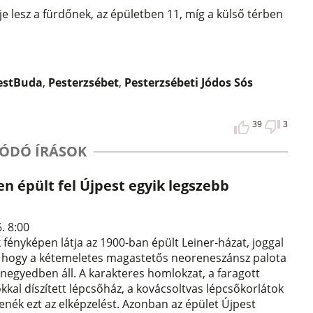
éje lesz a fürdőnek, az épületben 11, míg a külső térben
estBuda
,
Pesterzsébet
,
Pesterzsébeti Jódos Sós
39
3
ÓDÓ ÍRÁSOK
n épült fel Újpest egyik legszebb
6. 8:00
k fényképen látja az 1900-ban épült Leiner-házat, joggal
 hogy a kétemeletes magastetős neoreneszánsz palota
 negyedben áll. A karakteres homlokzat, a faragott
ókkal díszített lépcsőház, a kovácsoltvas lépcsőkorlátok
enék ezt az elképzelést. Azonban az épület Újpest