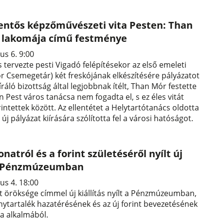
lentős képzőművészeti vita Pesten: Than
a lakomája című festménye
us 6. 9:00
s tervezte pesti Vigadó felépítésekor az első emeleti
r Csemegetár) két freskójának elkészítésére pályázatot
íráló bizottság által legjobbnak ítélt, Than Mór festette
 Pest város tanácsa nem fogadta el, s ez éles vitát
érintettek között. Az ellentétet a Helytartótanács oldotta
y új pályázat kiírására szólította fel a városi hatóságot.
natról és a forint születéséről nyílt új
 a Pénzmúzeumban
us 4. 18:00
 öröksége címmel új kiállítás nyílt a Pénzmúzeumban,
ytartalék hazatérésének és az új forint bevezetésének
ja alkalmából.