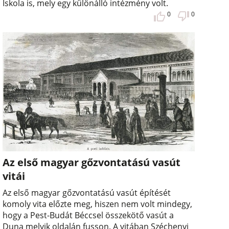
Iskola is, mely egy különálló intézmény volt.
0
0
Az első magyar gőzvontatású vasút
vitái
Az első magyar gőzvontatású vasút építését
komoly vita előzte meg, hiszen nem volt mindegy,
hogy a Pest-Budát Béccsel összekötő vasút a
Duna melyik oldalán fusson. A vitában Széchenyi