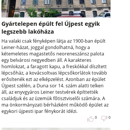
Gyártelepen épült fel Újpest egyik
legszebb lakóháza
Ha valaki csak fényképen látja az 1900-ban épült
Leiner-házat, joggal gondolhatná, hogy a
kétemeletes magastetős neoreneszánsz palota
egy belvárosi negyedben áll. A karakteres
homlokzat, a faragott kapu, a freskókkal díszített
lépcsőház, a kovácsoltvas lépcsőkorlátok tovább
erősítenék ezt az elképzelést. Azonban az épület
Újpest szélén, a Duna sor 14. szám alatti telken
áll, az enyvgyáros Leiner testvérek építtették
családjuk és az üzemük főtisztviselői számára. A
ma önkormányzati bérházként működő épület az
egykori újpesti ipar fénykorát idézi.
0
0