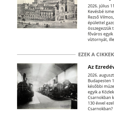
2026. július 1
Kevésbé ismer
Rezső Vilmos, 
épülettel gaz
összegezzük t
főváros egyik
víztornyát, il
EZEK A CIKKEK
Az Ezredév
2026. auguszt
Budapesten 13
későbbi múzeu
egyik a Közle
Csarnokban ka
130 évvel ezel
Csarnokban?