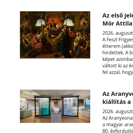
Az első je
Mór Attil
2026. auguszt
A Feszl Frigye
étterem (akko
hirdettek. A b
képet azonban
váltott ki az 
fel azzal, hog
Az Aranyvo
kiállítás
2026. auguszt
Az Aranyvonat
a magyar aran
80. évforduló