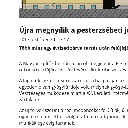
Újra megnyílik a pesterzsébeti 
2017. október 24. 12:17
Több mint egy évtized zárva tartás után felújítj
A Magyar Építők beszámol arról: megjelent a Pest
rekonstrukciójára és bővítésére kiírt közbeszerzé
A lap emlékeztet: a Soroksári-Duna bal partján az
egyetlen olyan gyógyfürdője volt, melynek gyógyviz
Veszteséges működése miatt a XX. kerületi intézm
zárták be.
Az új tervek szerint a régi medencéket felújítják, 
újjáépítik, emellett új szolgáltató blokkok jönnek lé
munkák egy évig tartanak.