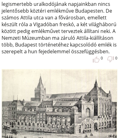
legismertebb uralkodójának napjainkban nincs
jelentősebb köztéri emlékműve Budapesten. De
számos Attila utca van a fővárosban, emellett
készült róla a VIgadóban freskó, a két világháború
között pedig emlékművet terveztek állítani neki. A
Nemzeti Múzeumban ma záruló Attila-kiállításon
több, Budapest történetéhez kapcsolódó emlék is
szerepelt a hun fejedelemmel összefüggésben.
0
0