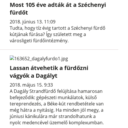
Most 105 éve adták át a Széchenyi
fürdőt
2018. június 13. 11:09
Tudta, hogy tíz évig tartott a Széchenyi fürdő
kútjának fúrása? Így született meg a
városligeti fürdőintézmény.
Lassan átvehetik a fürdőzni
vágyók a Dagályt
2018. május 15. 9:33
A Dagály Strandfürdő felújítása hamarosan
befejeződik: gépészeti munkálatok, külső
tereprendezés, a Béke-kút rendbetétele van
még hátra a nyitásig. Ha minden jól megy, a
júniusi kánikulára már strandolhatunk a
nyolc medencével üzemelő komplexumban.