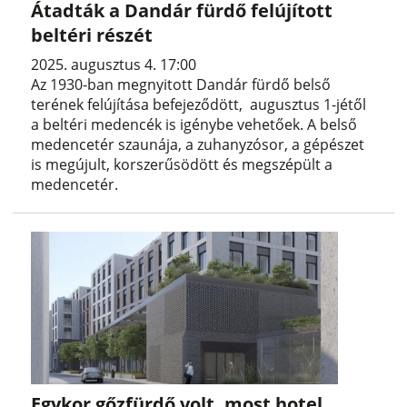
Átadták a Dandár fürdő felújított
beltéri részét
2025. augusztus 4. 17:00
Az 1930-ban megnyitott Dandár fürdő belső
terének felújítása befejeződött, augusztus 1-jétől
a beltéri medencék is igénybe vehetőek. A belső
medencetér szaunája, a zuhanyzósor, a gépészet
is megújult, korszerűsödött és megszépült a
medencetér.
Egykor gőzfürdő volt, most hotel