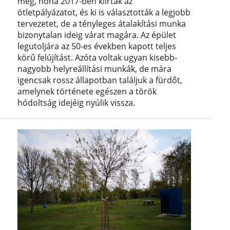
meg, noha 2017-ben kiírták az
ötletpályázatot, és ki is választották a legjobb
tervezetet, de a tényleges átalakítási munka
bizonytalan ideig várat magára. Az épület
legutoljára az 50-es években kapott teljes
körű felújítást. Azóta voltak ugyan kisebb-
nagyobb helyreállítási munkák, de mára
igencsak rossz állapotban találjuk a fürdőt,
amelynek története egészen a török
hódoltság idejéig nyúlik vissza.