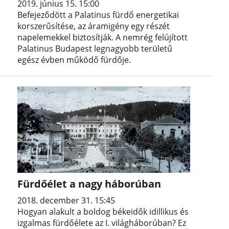
2019. június 15. 15:00
Befejeződött a Palatinus fürdő energetikai
korszerűsítése, az áramigény egy részét
napelemekkel biztosítják. A nemrég felújított
Palatinus Budapest legnagyobb területű
egész évben működő fürdője.
Fürdőélet a nagy háborúban
2018. december 31. 15:45
Hogyan alakult a boldog békeidők idillikus és
izgalmas fürdőélete az I. világháborúban? Ez