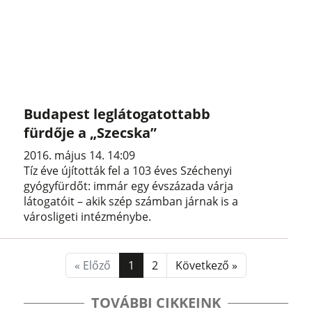
Budapest leglátogatottabb
fürdője a „Szecska”
2016. május 14. 14:09
Tíz éve újították fel a 103 éves Széchenyi
gyógyfürdőt: immár egy évszázada várja
látogatóit – akik szép számban járnak is a
városligeti intézménybe.
« Előző
1
2
Következő »
TOVÁBBI CIKKEINK