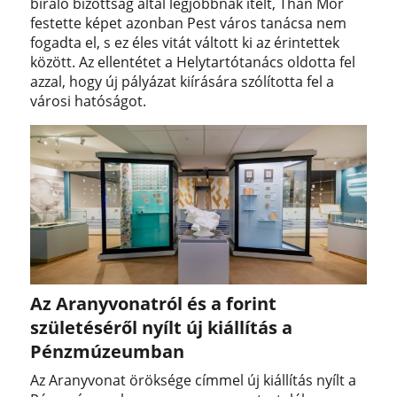
bíráló bizottság által legjobbnak ítélt, Than Mór
festette képet azonban Pest város tanácsa nem
fogadta el, s ez éles vitát váltott ki az érintettek
között. Az ellentétet a Helytartótanács oldotta fel
azzal, hogy új pályázat kiírására szólította fel a
városi hatóságot.
Az Aranyvonatról és a forint
születéséről nyílt új kiállítás a
Pénzmúzeumban
Az Aranyvonat öröksége címmel új kiállítás nyílt a