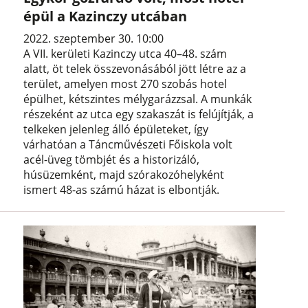
épül a Kazinczy utcában
2022. szeptember 30. 10:00
A VII. kerületi Kazinczy utca 40–48. szám
alatt, öt telek összevonásából jött létre az a
terület, amelyen most 270 szobás hotel
épülhet, kétszintes mélygarázzsal. A munkák
részeként az utca egy szakaszát is felújítják, a
telkeken jelenleg álló épületeket, így
várhatóan a Táncművészeti Főiskola volt
acél-üveg tömbjét és a historizáló,
húsüzemként, majd szórakozóhelyként
ismert 48-as számú házat is elbontják.