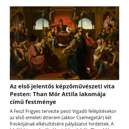
Az első jelentős képzőművészeti vita
Pesten: Than Mór Attila lakomája
című festménye
A Feszl Frigyes tervezte pesti Vigadó felépítésekor
az első emeleti étterem (akkor Csemegetár) két
freskójának elkészítésére pályázatot hirdettek. A