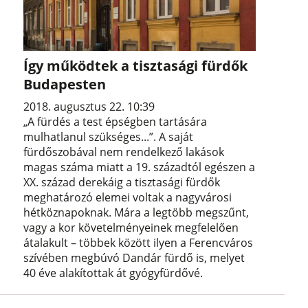
Így működtek a tisztasági fürdők
Budapesten
2018. augusztus 22. 10:39
„A fürdés a test épségben tartására
mulhatlanul szükséges...”. A saját
fürdőszobával nem rendelkező lakások
magas száma miatt a 19. századtól egészen a
XX. század derekáig a tisztasági fürdők
meghatározó elemei voltak a nagyvárosi
hétköznapoknak. Mára a legtöbb megszűnt,
vagy a kor követelményeinek megfelelően
átalakult – többek között ilyen a Ferencváros
szívében megbúvó Dandár fürdő is, melyet
40 éve alakítottak át gyógyfürdővé.