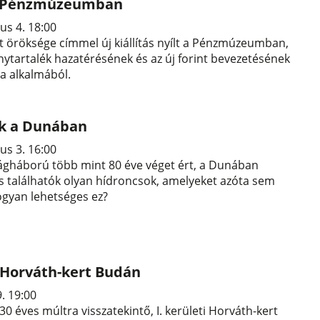
 a Pénzmúzeumban
us 4. 18:00
 öröksége címmel új kiállítás nyílt a Pénzmúzeumban,
ytartalék hazatérésének és az új forint bevezetésének
ja alkalmából.
k a Dunában
us 3. 16:00
ágháború több mint 80 éve véget ért, a Dunában
 találhatók olyan hídroncsok, amelyeket azóta sem
ogyan lehetséges ez?
 Horváth-kert Budán
9. 19:00
30 éves múltra visszatekintő, I. kerületi Horváth-kert