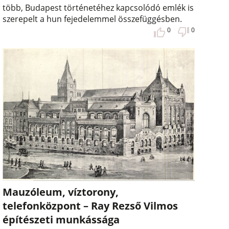
több, Budapest történetéhez kapcsolódó emlék is
szerepelt a hun fejedelemmel összefüggésben.
0
0
Mauzóleum, víztorony,
telefonközpont – Ray Rezső Vilmos
építészeti munkássága