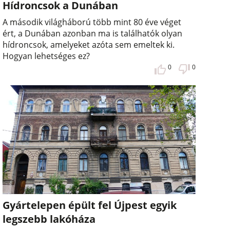
Hídroncsok a Dunában
A második világháború több mint 80 éve véget
ért, a Dunában azonban ma is találhatók olyan
hídroncsok, amelyeket azóta sem emeltek ki.
Hogyan lehetséges ez?
0
0
Gyártelepen épült fel Újpest egyik
legszebb lakóháza