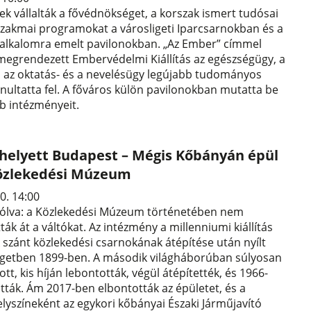
gek vállalták a fővédnökséget, a korszak ismert tudósai
szakmai programokat a városligeti Iparcsarnokban és a
 alkalomra emelt pavilonokban. „Az Ember” címmel
megrendezett Embervédelmi Kiállítás az egészségügy, a
 az oktatás- és a nevelésügy legújabb tudományos
nultatta fel. A főváros külön pavilonokban mutatta be
 intézményeit.
helyett Budapest – Mégis Kőbányán épül
 Közlekedési Múzeum
0. 14:00
szólva: a Közlekedési Múzeum történetében nem
tták át a váltókat. Az intézmény a millenniumi kiállítás
 szánt közlekedési csarnokának átépítése után nyílt
igetben 1899-ben. A második világháborúban súlyosan
t, kis híján lebontották, végül átépítették, és 1966-
ták. Ám 2017-ben elbontották az épületet, és a
yszíneként az egykori kőbányai Északi Járműjavító