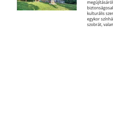
megújításáról
biztonságosab
kulturális sz
egykor színhá
szobrát, vala