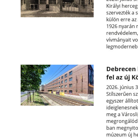
Királyi herce
szervezték a 
külön erre az
1926 nyarán 
rendvédelem,
vívmányait vo
legmodernebb
Debrecen 
fel az új
2026. június 3
Stílszerűen 
egyszer állíto
ideiglenesnek
meg a Városl
megrongálódot
ban megnyitot
múzeum új hel