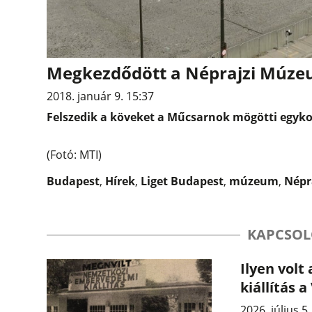
Megkezdődött a Néprajzi Múze
2018. január 9. 15:37
Felszedik a köveket a Műcsarnok mögötti egykori
(Fotó: MTI)
Budapest
,
Hírek
,
Liget Budapest
,
múzeum
,
Népr
KAPCSOL
Ilyen volt
kiállítás 
2026. július 5