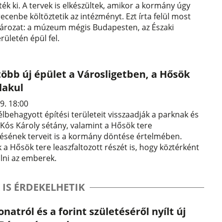
lték ki. A tervek is elkészültek, amikor a kormány úgy
ecenbe költöztetik az intézményt. Ezt írta felül most
tározat: a múzeum mégis Budapesten, az Északi
rületén épül fel.
öbb új épület a Városligetben, a Hősök
alakul
9. 18:00
élbehagyott építési területeit visszaadják a parknak és
 Kós Károly sétány, valamint a Hősök tere
ésének terveit is a kormány döntése értelmében.
 a Hősök tere leaszfaltozott részét is, hogy köztérként
lni az emberek.
 IS ÉRDEKELHETIK
natról és a forint születéséről nyílt új