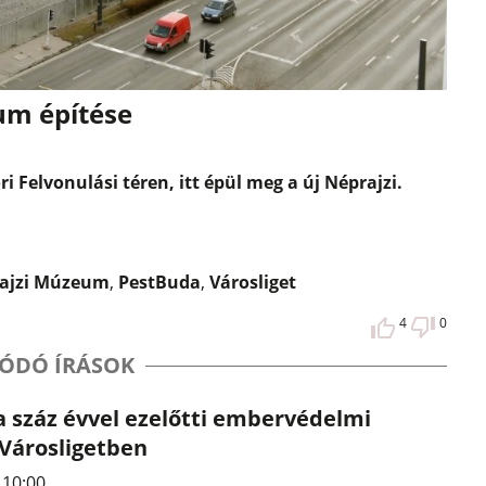
um építése
 Felvonulási téren, itt épül meg a új Néprajzi.
ajzi Múzeum
,
PestBuda
,
Városliget
4
0
ÓDÓ ÍRÁSOK
 a száz évvel ezelőtti embervédelmi
a Városligetben
. 10:00