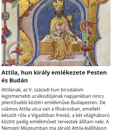
Attila, hun király emlékezete Pesten
és Budán
Attilának, az V. századi hun birodalom
legismertebb uralkodójának napjainkban nincs
jelentősebb köztéri emlékműve Budapesten. De
számos Attila utca van a fővárosban, emellett
készült róla a VIgadóban freskó, a két világháború
között pedig emlékművet terveztek állítani neki. A
Nemzeti Múzeumban ma záruló Attila-kiállításon