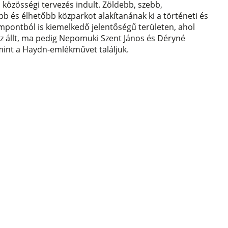
 közösségi tervezés indult. Zöldebb, szebb,
b és élhetőbb közparkot alakítanának ki a történeti és
empontból is kiemelkedő jelentőségű területen, ahol
z állt, ma pedig Nepomuki Szent János és Déryné
mint a Haydn-emlékművet találjuk.