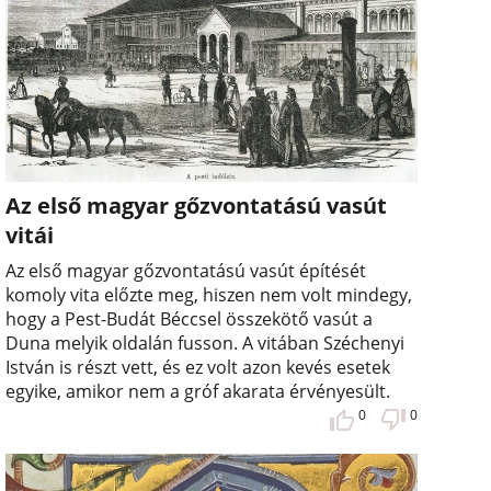
Az első magyar gőzvontatású vasút
vitái
Az első magyar gőzvontatású vasút építését
komoly vita előzte meg, hiszen nem volt mindegy,
hogy a Pest-Budát Béccsel összekötő vasút a
Duna melyik oldalán fusson. A vitában Széchenyi
István is részt vett, és ez volt azon kevés esetek
egyike, amikor nem a gróf akarata érvényesült.
0
0