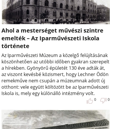
Ahol a mesterséget művészi szintre
emelték – Az Iparművészeti Iskola
története
Az Iparművészeti Múzeum a közelgő felújításának
köszönhetően az utóbbi időben gyakran szerepelt
a hírekben. Gyönyörű épületét 130 éve adták át,
az viszont kevésbé közismert, hogy Lechner Ödön
remekműve nem csupán a múzeumnak adott új
otthont: vele együtt költözött be az Iparművészeti
Iskola is, mely egy különálló intézmény volt.
0
0