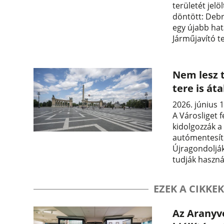
területét jelö
döntött: Debr
egy újabb ha
Járműjavító te
Nem lesz t
tere is át
2026. június 1
A Városliget f
kidolgozzák a
autómentesít
Újragondolják
tudják haszná
EZEK A CIKKEK
Az Aranyvo