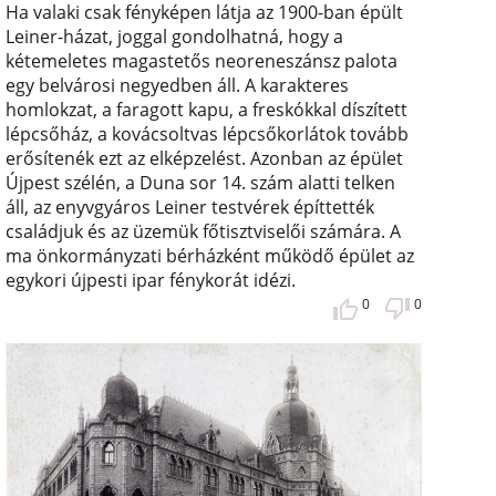
Ha valaki csak fényképen látja az 1900-ban épült
Leiner-házat, joggal gondolhatná, hogy a
kétemeletes magastetős neoreneszánsz palota
egy belvárosi negyedben áll. A karakteres
homlokzat, a faragott kapu, a freskókkal díszített
lépcsőház, a kovácsoltvas lépcsőkorlátok tovább
erősítenék ezt az elképzelést. Azonban az épület
Újpest szélén, a Duna sor 14. szám alatti telken
áll, az enyvgyáros Leiner testvérek építtették
családjuk és az üzemük főtisztviselői számára. A
ma önkormányzati bérházként működő épület az
egykori újpesti ipar fénykorát idézi.
0
0