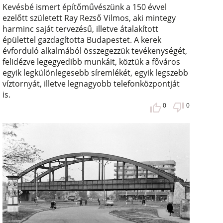
Kevésbé ismert építőművészünk a 150 évvel
ezelőtt született Ray Rezső Vilmos, aki mintegy
harminc saját tervezésű, illetve átalakított
épülettel gazdagította Budapestet. A kerek
évforduló alkalmából összegezzük tevékenységét,
felidézve legegyedibb munkáit, köztük a főváros
egyik legkülönlegesebb síremlékét, egyik legszebb
víztornyát, illetve legnagyobb telefonközpontját
is.
0
0