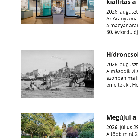
kiállítás
2026. auguszt
Az Aranyvonat
a magyar aran
80. évforduló
Hídroncso
2026. auguszt
A második vil
azonban ma is
emeltek ki. H
Megújul a
2026. július 2
A több mint 2