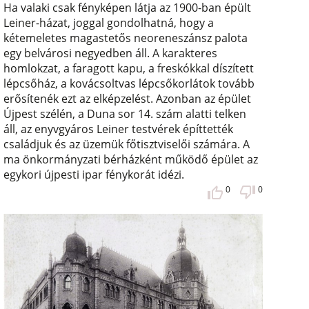
Ha valaki csak fényképen látja az 1900-ban épült
Leiner-házat, joggal gondolhatná, hogy a
kétemeletes magastetős neoreneszánsz palota
egy belvárosi negyedben áll. A karakteres
homlokzat, a faragott kapu, a freskókkal díszített
lépcsőház, a kovácsoltvas lépcsőkorlátok tovább
erősítenék ezt az elképzelést. Azonban az épület
Újpest szélén, a Duna sor 14. szám alatti telken
áll, az enyvgyáros Leiner testvérek építtették
családjuk és az üzemük főtisztviselői számára. A
ma önkormányzati bérházként működő épület az
egykori újpesti ipar fénykorát idézi.
0
0