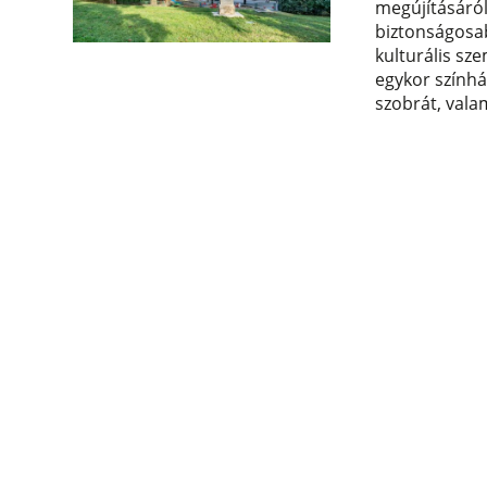
megújításáról
biztonságosab
kulturális sz
egykor színhá
szobrát, vala