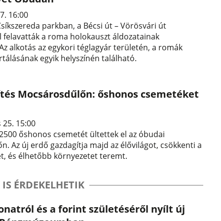
7. 16:00
i Csíkszereda parkban, a Bécsi út – Vörösvári út
l felavatták a roma holokauszt áldozatainak
z alkotás az egykori téglagyár területén, a romák
tálásának egyik helyszínén található.
ítés Mocsárosdűlőn: őshonos csemetéket
 25. 15:00
 2500 őshonos csemetét ültettek el az óbudai
. Az új erdő gazdagítja majd az élővilágot, csökkenti a
t, és élhetőbb környezetet teremt.
 IS ÉRDEKELHETIK
natról és a forint születéséről nyílt új