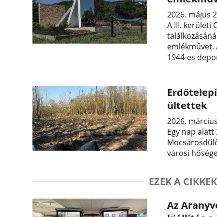
2026. május 2
A III. kerület
találkozásáná
emlékművet. A
1944-es depor
Erdőtelep
ültettek
2026. március
Egy nap alatt
Mocsárosdűlőn
városi hősége
EZEK A CIKKEK
Az Aranyvo