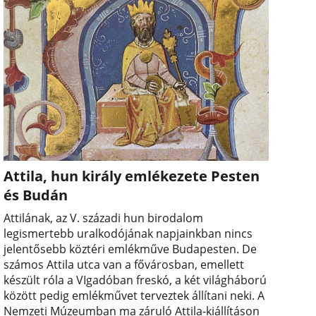
Attila, hun király emlékezete Pesten
és Budán
Attilának, az V. századi hun birodalom
legismertebb uralkodójának napjainkban nincs
jelentősebb köztéri emlékműve Budapesten. De
számos Attila utca van a fővárosban, emellett
készült róla a VIgadóban freskó, a két világháború
között pedig emlékművet terveztek állítani neki. A
Nemzeti Múzeumban ma záruló Attila-kiállításon