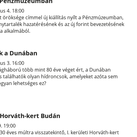
 a Pénzmúzeumban
us 4. 18:00
 öröksége címmel új kiállítás nyílt a Pénzmúzeumban,
ytartalék hazatérésének és az új forint bevezetésének
ja alkalmából.
k a Dunában
us 3. 16:00
ágháború több mint 80 éve véget ért, a Dunában
 találhatók olyan hídroncsok, amelyeket azóta sem
ogyan lehetséges ez?
 Horváth-kert Budán
9. 19:00
30 éves múltra visszatekintő, I. kerületi Horváth-kert