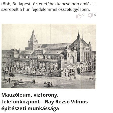
több, Budapest történetéhez kapcsolódó emlék is
szerepelt a hun fejedelemmel összefüggésben.
0
0
Mauzóleum, víztorony,
telefonközpont – Ray Rezső Vilmos
építészeti munkássága