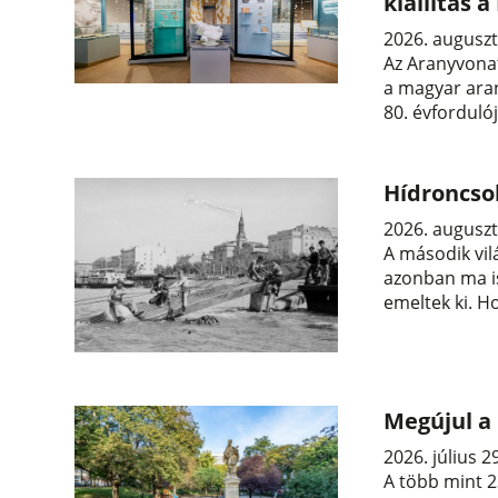
kiállítás
2026. auguszt
Az Aranyvonat
a magyar aran
80. évforduló
Hídroncso
2026. auguszt
A második vil
azonban ma is
emeltek ki. H
Megújul a
2026. július 2
A több mint 2