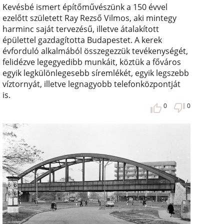
Kevésbé ismert építőművészünk a 150 évvel
ezelőtt született Ray Rezső Vilmos, aki mintegy
harminc saját tervezésű, illetve átalakított
épülettel gazdagította Budapestet. A kerek
évforduló alkalmából összegezzük tevékenységét,
felidézve legegyedibb munkáit, köztük a főváros
egyik legkülönlegesebb síremlékét, egyik legszebb
víztornyát, illetve legnagyobb telefonközpontját
is.
0
0