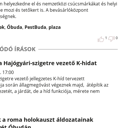
én helyezkedne el és nemzetközi csúcsmárkákat és helyi
 mozi és tetőkert is. A bevásárlóközpont
nségnek.
ek
,
Óbuda
,
PestBuda
,
plaza
1
0
ÓDÓ ÍRÁSOK
 a Hajógyári-szigetre vezető K-hidat
. 17:00
igetre vezető jellegzetes K-híd tervezett
ja során állagmegóvást végeznek majd, átépítik az
ezetét, a járdát, de a híd funkciója, mérete nem
k a roma holokauszt áldozatainak
ét Óbudán