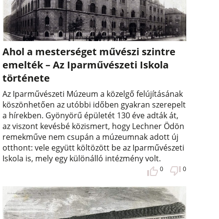
Ahol a mesterséget művészi szintre
emelték – Az Iparművészeti Iskola
története
Az Iparművészeti Múzeum a közelgő felújításának
köszönhetően az utóbbi időben gyakran szerepelt
a hírekben. Gyönyörű épületét 130 éve adták át,
az viszont kevésbé közismert, hogy Lechner Ödön
remekműve nem csupán a múzeumnak adott új
otthont: vele együtt költözött be az Iparművészeti
Iskola is, mely egy különálló intézmény volt.
0
0