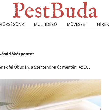
RÖKSÉGÜNK
MÚLTIDÉZŐ
MŰVÉSZET
HÍREK
evásárlóközpontot.
ének fel Óbudán, a Szentendrei út mentén. Az ECE