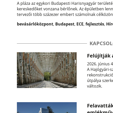
A pláza az egykori Budapesti Harisnyagyár terület
kereskedőket vonzana bérlőnek. Az épületben lenne
tervezői több százezer embert számolnak célközö
bevásárlóközpont
,
Budapest
,
ECE
,
fejlesztés
,
Hír
KAPCSOL
Felújítják
2026. június 4
A Hajógyári-sz
rekonstrukció
útpálya szerk
változik.
Felavattá
emlékműv