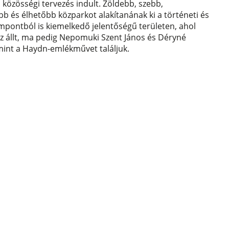
 közösségi tervezés indult. Zöldebb, szebb,
b és élhetőbb közparkot alakítanának ki a történeti és
empontból is kiemelkedő jelentőségű területen, ahol
z állt, ma pedig Nepomuki Szent János és Déryné
mint a Haydn-emlékművet találjuk.