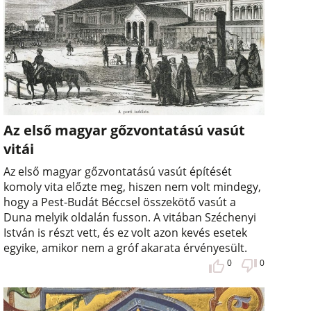
Az első magyar gőzvontatású vasút
vitái
Az első magyar gőzvontatású vasút építését
komoly vita előzte meg, hiszen nem volt mindegy,
hogy a Pest-Budát Béccsel összekötő vasút a
Duna melyik oldalán fusson. A vitában Széchenyi
István is részt vett, és ez volt azon kevés esetek
egyike, amikor nem a gróf akarata érvényesült.
0
0