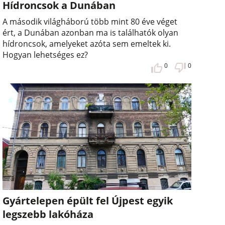
Hídroncsok a Dunában
A második világháború több mint 80 éve véget
ért, a Dunában azonban ma is találhatók olyan
hídroncsok, amelyeket azóta sem emeltek ki.
Hogyan lehetséges ez?
0
0
Gyártelepen épült fel Újpest egyik
legszebb lakóháza