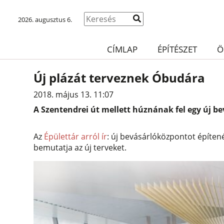
2026. augusztus 6.
CÍMLAP
ÉPÍTÉSZET
Ö
Új plázát terveznek Óbudára
2018. május 13. 11:07
A Szentendrei út mellett húznának fel egy új b
Az
Épülettár arról ír
: új bevásárlóközpontot építen
bemutatja az új terveket.