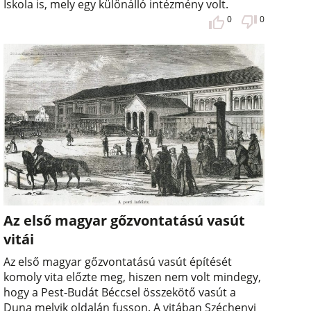
Iskola is, mely egy különálló intézmény volt.
0
0
Az első magyar gőzvontatású vasút
vitái
Az első magyar gőzvontatású vasút építését
komoly vita előzte meg, hiszen nem volt mindegy,
hogy a Pest-Budát Béccsel összekötő vasút a
Duna melyik oldalán fusson. A vitában Széchenyi