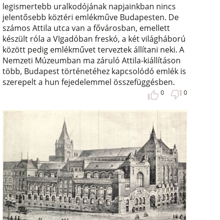
legismertebb uralkodójának napjainkban nincs
jelentősebb köztéri emlékműve Budapesten. De
számos Attila utca van a fővárosban, emellett
készült róla a VIgadóban freskó, a két világháború
között pedig emlékművet terveztek állítani neki. A
Nemzeti Múzeumban ma záruló Attila-kiállításon
több, Budapest történetéhez kapcsolódó emlék is
szerepelt a hun fejedelemmel összefüggésben.
0
0