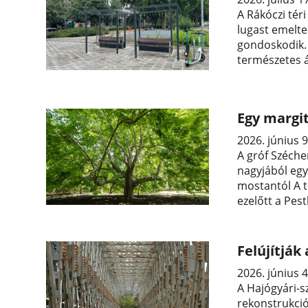
A Rákóczi tér
lugast emelte
gondoskodik.
természetes á
Egy margit
2026. június 9
A gróf Széche
nagyjából egy
mostantól A t
ezelőtt a Pest
Felújítják
2026. június 4
A Hajógyári-sz
rekonstrukció