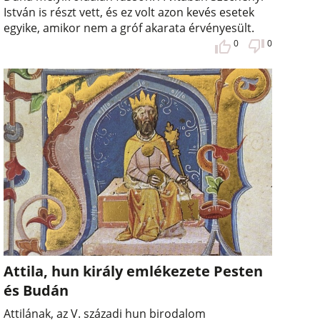
István is részt vett, és ez volt azon kevés esetek
egyike, amikor nem a gróf akarata érvényesült.
0
0
Attila, hun király emlékezete Pesten
és Budán
Attilának, az V. századi hun birodalom