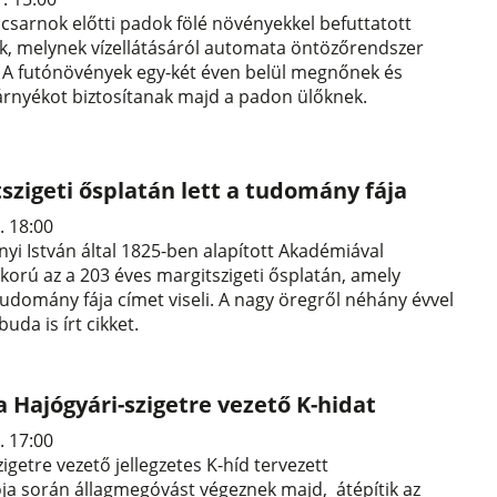
i csarnok előtti padok fölé növényekkel befuttatott
k, melynek vízellátásáról automata öntözőrendszer
 A futónövények egy-két éven belül megnőnek és
rnyékot biztosítanak majd a padon ülőknek.
szigeti ősplatán lett a tudomány fája
. 18:00
nyi István által 1825-ben alapított Akadémiával
korú az a 203 éves margitszigeti ősplatán, amely
udomány fája címet viseli. A nagy öregről néhány évvel
buda is írt cikket.
 a Hajógyári-szigetre vezető K-hidat
. 17:00
igetre vezető jellegzetes K-híd tervezett
ja során állagmegóvást végeznek majd, átépítik az