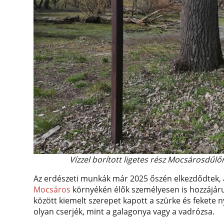
Vízzel borított ligetes rész Mocsárosdűl
Az erdészeti munkák már 2025 őszén elkezdődtek, 
Mocsáros
környékén élők személyesen is hozzájárul
között kiemelt szerepet kapott a szürke és fekete nyá
olyan cserjék, mint a galagonya vagy a vadrózsa.