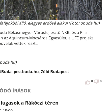
ajokból álló, elegyes erdővé alakul (Fotó: obuda.hu)
a-Békásmegyer Városfejlesztő NKft. és a Pilisi
sen az Aquincum-Mocsáros Egyesület, a LIFE projekt
dvelők vettek részt..
obuda.hu)
tBuda
,
pestbuda.hu
,
Zöld Budapest
0
0
ÓDÓ ÍRÁSOK
lugasok a Rákóczi téren
7. 15:00