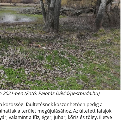
őn 2021-ben (Fotó: Palotás Dávid/pestbuda.hu)
a közösségi faültetésnek köszönhetően pedig a
hattak a terület megújulásához. Az ültetett fafajok
r, valamint a fűz, éger, juhar, kőris és tölgy, illetve