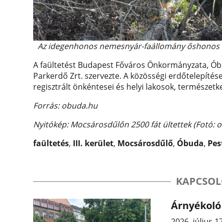
Az idegenhonos nemesnyár-faállomány őshonos faf
A faültetést Budapest Főváros Önkormányzata, Óbud
Parkerdő Zrt. szervezte. A közösségi erdőtelepíté
regisztrált önkéntesei és helyi lakosok, természetke
Forrás: obuda.hu
Nyitókép: Mocsárosdűlőn 2500 fát ültettek (Fotó: 
faültetés
,
III. kerület
,
Mocsárosdűlő
,
Óbuda
,
Pes
KAPCSOL
Árnyékoló 
2026. július 1