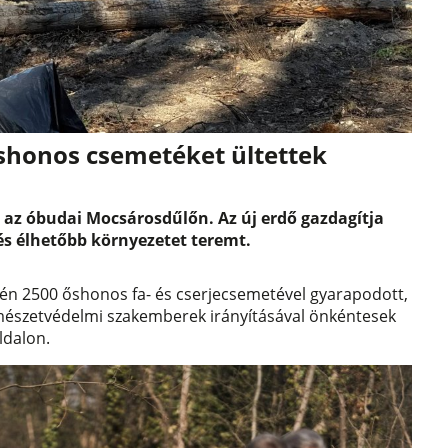
shonos csemetéket ültettek
l az óbudai Mocsárosdűlőn. Az új erdő gazdagítja
 és élhetőbb környezetet teremt.
én 2500 őshonos fa- és cserjecsemetével gyarapodott,
rmészetvédelmi szakemberek irányításával önkéntesek
ldalon.