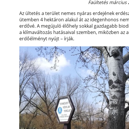
Faültetés március 
Az ültetés a terület nemes nyáras erdejének erdés
ütemben 4 hektáron alakul át az idegenhonos neme
erdővé. A megújuló élőhely sokkal gazdagabb biodi
a klímaváltozás hatásaival szemben, miközben az a
erdőélményt nyújt – írják.