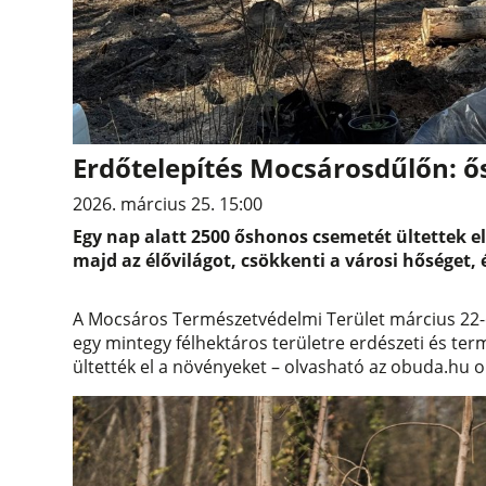
Erdőtelepítés Mocsárosdűlőn: ő
2026. március 25. 15:00
Egy nap alatt 2500 őshonos csemetét ültettek e
majd az élővilágot, csökkenti a városi hőséget,
A Mocsáros Természetvédelmi Terület március 22-
egy mintegy félhektáros területre erdészeti és te
ültették el a növényeket – olvasható az obuda.hu o