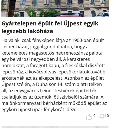
Gyártelepen épült fel Újpest egyik
legszebb lakóháza
Ha valaki csak fényképen látja az 1900-ban épült
Leiner-házat, joggal gondolhatná, hogy a
kétemeletes magastetős neoreneszánsz palota
egy belvárosi negyedben áll. A karakteres
homlokzat, a faragott kapu, a freskókkal díszített
lépcsőház, a kovácsoltvas lépcsőkorlátok tovább
erősítenék ezt az elképzelést. Azonban az épület
Újpest szélén, a Duna sor 14. szám alatti telken
áll, az enyvgyáros Leiner testvérek építtették
családjuk és az üzemük főtisztviselői számára. A
ma önkormányzati bérházként működő épület az
egykori újpesti ipar fénykorát idézi.
0
0