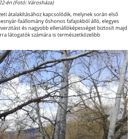
22-én (Fotó: Városháza)
zeti átalakításához kapcsolódik, melynek során első
snyár-faállomány őshonos fafajokból álló, elegyes
verzitást és nagyobb ellenállóképességet biztosít majd
rra látogatók számára is természetközelibb