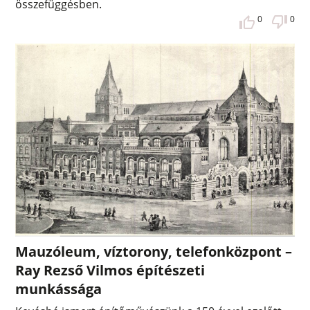
összefüggésben.
0
0
Mauzóleum, víztorony, telefonközpont –
Ray Rezső Vilmos építészeti
munkássága