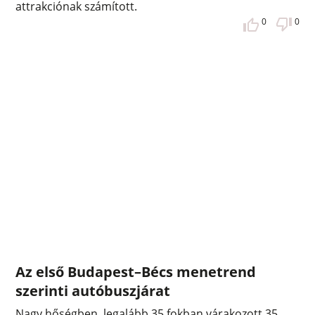
attrakciónak számított.
0
0
Az első Budapest–Bécs menetrend
szerinti autóbuszjárat
Nagy hőségben, legalább 35 fokban várakozott 35