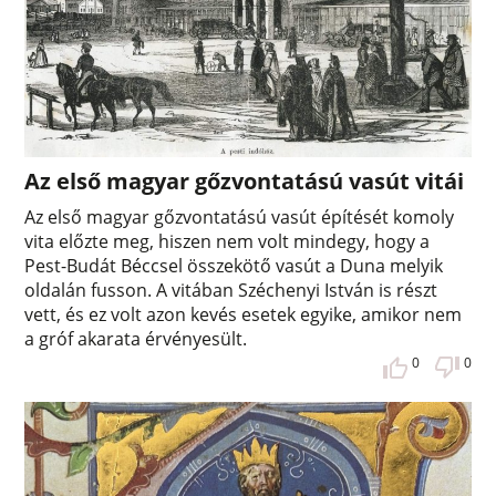
Az első magyar gőzvontatású vasút vitái
Az első magyar gőzvontatású vasút építését komoly
vita előzte meg, hiszen nem volt mindegy, hogy a
Pest-Budát Béccsel összekötő vasút a Duna melyik
oldalán fusson. A vitában Széchenyi István is részt
vett, és ez volt azon kevés esetek egyike, amikor nem
a gróf akarata érvényesült.
0
0