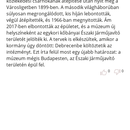
közlekedési csarnokának átépítése után nyílt meg a
Városligetben 1899-ben. A második világháborúban
súlyosan megrongálódott, kis híján lebontották,
végül átépítették, és 1966-ban megnyitották. Ám
2017-ben elbontották az épületet, és a múzeum új
helyszíneként az egykori kőbányai Északi Járműjavító
területét jelölték ki. A tervek is elkészültek, amikor a
kormány úgy döntött: Debrecenbe költöztetik az
intézményt. Ezt írta felül most egy újabb határozat: a
múzeum mégis Budapesten, az Északi Járműjavító
területén épül fel.
0
0