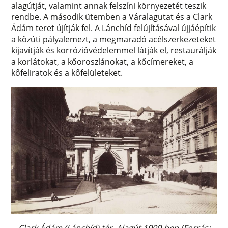
alagútját, valamint annak felszíni környezetét teszik
rendbe. A második ütemben a Váralagutat és a Clark
Ádám teret újítják fel. A Lánchíd felújításával újjáépítik
a közúti pályalemezt, a megmaradó acélszerkezeteket
kijavítják és korrózióvédelemmel látják el, restaurálják
a korlátokat, a kőoroszlánokat, a kőcímereket, a
kőfeliratok és a kőfelületeket.