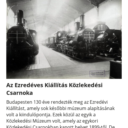
Az Ezredéves Kiállítás Közlekedési
Csarnoka
Budapesten 130 éve rendezték meg az Ezredévi
Kiállítást, amely sok későbbi múzeum alapításának
volt a kiindulópontja. Ezek közül az egyik a
Közlekedési Múzeum volt, amely az egykori
Közlekedési Csarnokban kapott helyet 1899-től. De