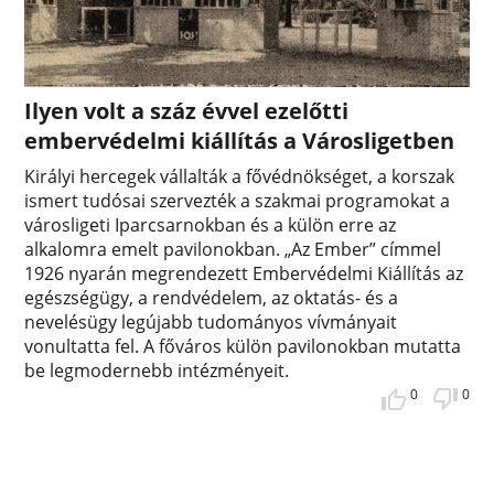
Ilyen volt a száz évvel ezelőtti
embervédelmi kiállítás a Városligetben
Királyi hercegek vállalták a fővédnökséget, a korszak
ismert tudósai szervezték a szakmai programokat a
városligeti Iparcsarnokban és a külön erre az
alkalomra emelt pavilonokban. „Az Ember” címmel
1926 nyarán megrendezett Embervédelmi Kiállítás az
egészségügy, a rendvédelem, az oktatás- és a
nevelésügy legújabb tudományos vívmányait
vonultatta fel. A főváros külön pavilonokban mutatta
be legmodernebb intézményeit.
0
0