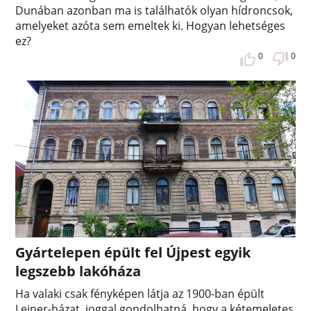
Dunában azonban ma is találhatók olyan hídroncsok,
amelyeket azóta sem emeltek ki. Hogyan lehetséges
ez?
0
0
Gyártelepen épült fel Újpest egyik
legszebb lakóháza
Ha valaki csak fényképen látja az 1900-ban épült
Leiner-házat, joggal gondolhatná, hogy a kétemeletes