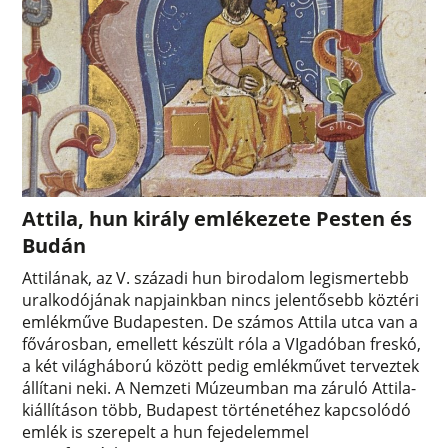
Attila, hun király emlékezete Pesten és
Budán
Attilának, az V. századi hun birodalom legismertebb
uralkodójának napjainkban nincs jelentősebb köztéri
emlékműve Budapesten. De számos Attila utca van a
fővárosban, emellett készült róla a VIgadóban freskó,
a két világháború között pedig emlékművet terveztek
állítani neki. A Nemzeti Múzeumban ma záruló Attila-
kiállításon több, Budapest történetéhez kapcsolódó
emlék is szerepelt a hun fejedelemmel