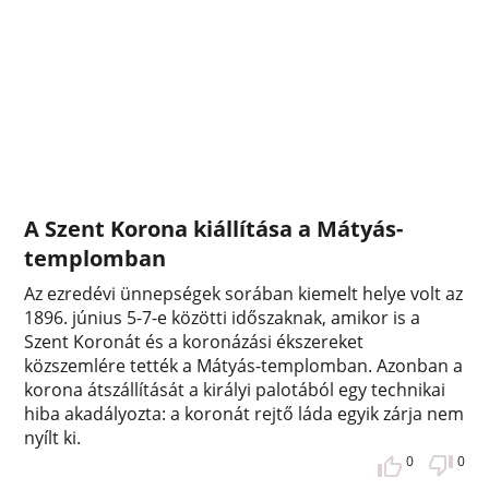
A Szent Korona kiállítása a Mátyás-
templomban
Az ezredévi ünnepségek sorában kiemelt helye volt az
1896. június 5-7-e közötti időszaknak, amikor is a
Szent Koronát és a koronázási ékszereket
közszemlére tették a Mátyás-templomban. Azonban a
korona átszállítását a királyi palotából egy technikai
hiba akadályozta: a koronát rejtő láda egyik zárja nem
nyílt ki.
0
0