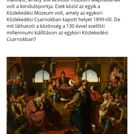
volt a kiindulópontja. Ezek közül az egyik a
Közlekedési Múzeum volt, amely az egykori
Közlekedési Csarnokban kapott helyet 1899-től. De
mit láthatott a közönség a 130 évvel ezelőtti
millenniumi kiállításon az egykori Közlekedési
Csarnokban?