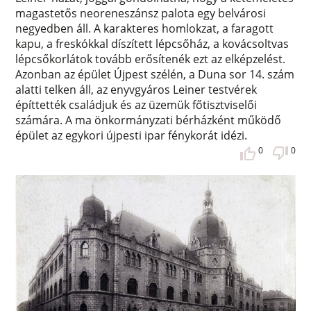
magastetős neoreneszánsz palota egy belvárosi
negyedben áll. A karakteres homlokzat, a faragott
kapu, a freskókkal díszített lépcsőház, a kovácsoltvas
lépcsőkorlátok tovább erősítenék ezt az elképzelést.
Azonban az épület Újpest szélén, a Duna sor 14. szám
alatti telken áll, az enyvgyáros Leiner testvérek
építtették családjuk és az üzemük főtisztviselői
számára. A ma önkormányzati bérházként működő
épület az egykori újpesti ipar fénykorát idézi.
0
0