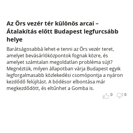
Az Örs vezér tér különös arcai –
Átalakítás előtt Budapest legfurcsább
helye
Barátságosabbá lehet-e tenni az Örs vezér teret,
amelyet bevásárlóközpontok fognak közre, és
amelyet számtalan megoldatlan probléma sújt?
Megnéztük, milyen állapotban várja Budapest egyik
legforgalmasabb közlekedési csomópontja a nyáron
kezdődő felújítást. A bódésor elbontása már
megkezdődött, és eltűnhet a Gomba is.
0
0