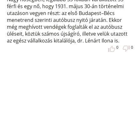
férfi és egy nő, hogy 1931. május 30-án történelmi
utazáson vegyen részt: az első Budapest–Bécs
menetrend szerinti autóbusz nyitó járatán. Ekkor
még meghívott vendégek foglalták el az autóbusz
üléseit, köztük számos újságíró, illetve velük utazott
az egész vállalkozás kitalálója, dr. Lénárt Ilona is.
0
0