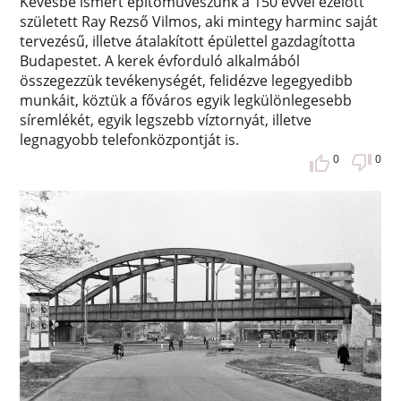
Kevésbé ismert építőművészünk a 150 évvel ezelőtt
született Ray Rezső Vilmos, aki mintegy harminc saját
tervezésű, illetve átalakított épülettel gazdagította
Budapestet. A kerek évforduló alkalmából
összegezzük tevékenységét, felidézve legegyedibb
munkáit, köztük a főváros egyik legkülönlegesebb
síremlékét, egyik legszebb víztornyát, illetve
legnagyobb telefonközpontját is.
0
0