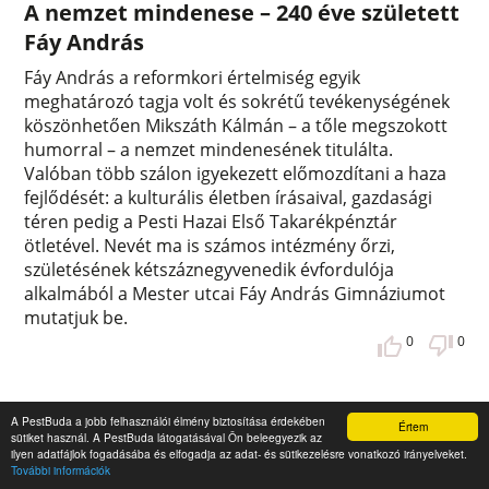
A nemzet mindenese – 240 éve született
Fáy András
Fáy András a reformkori értelmiség egyik
meghatározó tagja volt és sokrétű tevékenységének
köszönhetően Mikszáth Kálmán – a tőle megszokott
humorral – a nemzet mindenesének titulálta.
Valóban több szálon igyekezett előmozdítani a haza
fejlődését: a kulturális életben írásaival, gazdasági
téren pedig a Pesti Hazai Első Takarékpénztár
ötletével. Nevét ma is számos intézmény őrzi,
születésének kétszáznegyvenedik évfordulója
alkalmából a Mester utcai Fáy András Gimnáziumot
mutatjuk be.
0
0
A PestBuda a jobb felhasználói élmény biztosítása érdekében
Értem
sütiket használ. A PestBuda látogatásával Ön beleegyezik az
ilyen adatfájlok fogadásába és elfogadja az adat- és sütikezelésre vonatkozó irányelveket.
További információk