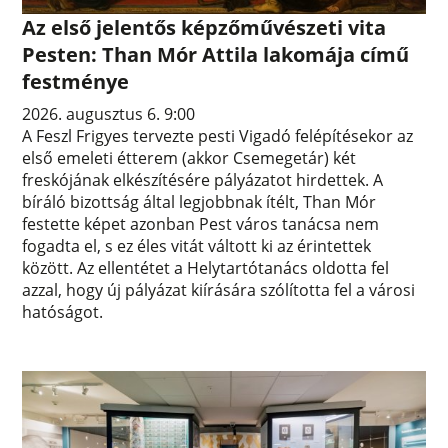
Az első jelentős képzőművészeti vita
Pesten: Than Mór Attila lakomája című
festménye
2026. augusztus 6. 9:00
A Feszl Frigyes tervezte pesti Vigadó felépítésekor az
első emeleti étterem (akkor Csemegetár) két
freskójának elkészítésére pályázatot hirdettek. A
bíráló bizottság által legjobbnak ítélt, Than Mór
festette képet azonban Pest város tanácsa nem
fogadta el, s ez éles vitát váltott ki az érintettek
között. Az ellentétet a Helytartótanács oldotta fel
azzal, hogy új pályázat kiírására szólította fel a városi
hatóságot.