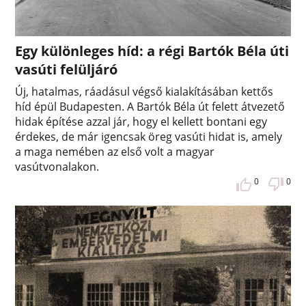
Egy különleges híd: a régi Bartók Béla úti
vasúti felüljáró
Új, hatalmas, ráadásul végső kialakításában kettős
híd épül Budapesten. A Bartók Béla út felett átvezető
hidak építése azzal jár, hogy el kellett bontani egy
érdekes, de már igencsak öreg vasúti hidat is, amely
a maga nemében az első volt a magyar
vasútvonalakon.
0
0