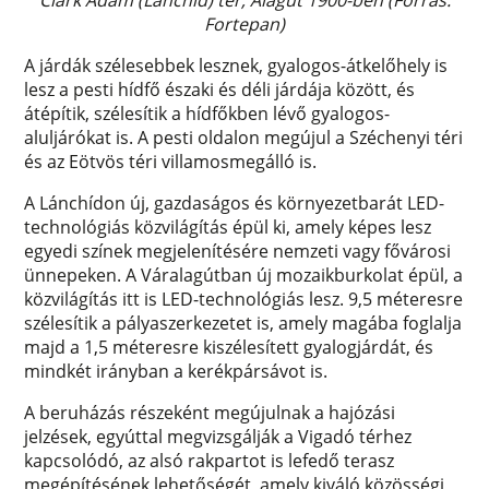
Clark Ádám (Lánchíd) tér, Alagút 1900-ben (Forrás:
Fortepan)
A járdák szélesebbek lesznek, gyalogos-átkelőhely is
lesz a pesti hídfő északi és déli járdája között, és
átépítik, szélesítik a hídfőkben lévő gyalogos-
aluljárókat is. A pesti oldalon megújul a Széchenyi téri
és az Eötvös téri villamosmegálló is.
A Lánchídon új, gazdaságos és környezetbarát LED-
technológiás közvilágítás épül ki, amely képes lesz
egyedi színek megjelenítésére nemzeti vagy fővárosi
ünnepeken. A Váralagútban új mozaikburkolat épül, a
közvilágítás itt is LED-technológiás lesz. 9,5 méteresre
szélesítik a pályaszerkezetet is, amely magába foglalja
majd a 1,5 méteresre kiszélesített gyalogjárdát, és
mindkét irányban a kerékpársávot is.
A beruházás részeként megújulnak a hajózási
jelzések, egyúttal megvizsgálják a Vigadó térhez
kapcsolódó, az alsó rakpartot is lefedő terasz
megépítésének lehetőségét, amely kiváló közösségi