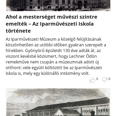
Ahol a mesterséget művészi szintre
emelték – Az Iparművészeti Iskola
története
Az Iparművészeti Múzeum a közelgő felújításának
köszönhetően az utóbbi időben gyakran szerepelt a
hírekben. Gyönyörű épületét 130 éve adták át, az
viszont kevésbé közismert, hogy Lechner Ödön
remekműve nem csupán a múzeumnak adott új
otthont: vele együtt költözött be az Iparművészeti
Iskola is, mely egy különálló intézmény volt.
0
0