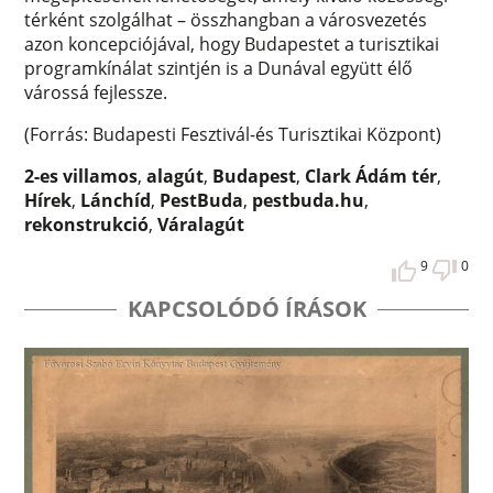
térként szolgálhat – összhangban a városvezetés
azon koncepciójával, hogy Budapestet a turisztikai
programkínálat szintjén is a Dunával együtt élő
várossá fejlessze.
(Forrás: Budapesti Fesztivál-és Turisztikai Központ)
2-es villamos
,
alagút
,
Budapest
,
Clark Ádám tér
,
Hírek
,
Lánchíd
,
PestBuda
,
pestbuda.hu
,
rekonstrukció
,
Váralagút
9
0
KAPCSOLÓDÓ ÍRÁSOK