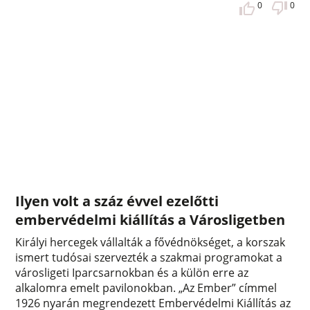
0
0
Ilyen volt a száz évvel ezelőtti
embervédelmi kiállítás a Városligetben
Királyi hercegek vállalták a fővédnökséget, a korszak
ismert tudósai szervezték a szakmai programokat a
városligeti Iparcsarnokban és a külön erre az
alkalomra emelt pavilonokban. „Az Ember” címmel
1926 nyarán megrendezett Embervédelmi Kiállítás az