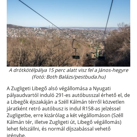
A drótkötélpálya 15 perc alatt visz fel a János-hegyre
(Fotó: Both Balázs/pestbuda.hu)
A Zugligeti Libegő alsó végállomása a Nyugati
pályaudvartól induló 291-es autóbusszal érhető el, de
a Libegők éjszakáján a Széll Kálmán térről közvetlen
járatként retró autóbusz is indul R158-as jelzéssel
Zugligetbe, erre kizárólag a két végállomáson (Széll
Kálmán tér, illetve Zugligeti út, Libegő végállomás)
lehet felszállni, és normál díjszabással vehető
igénybe.