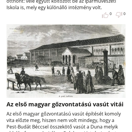
otthont: vele együtt költözött be az Iparművészeti
Iskola is, mely egy különálló intézmény volt.
0
0
Az első magyar gőzvontatású vasút vitái
Az első magyar gőzvontatású vasút építését komoly
vita előzte meg, hiszen nem volt mindegy, hogy a
Pest-Budát Béccsel összekötő vasút a Duna melyik