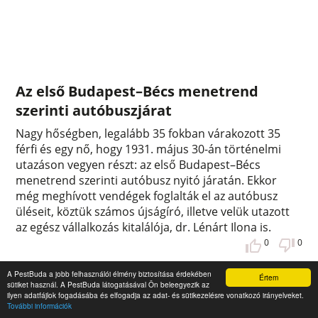
Az első Budapest–Bécs menetrend
szerinti autóbuszjárat
Nagy hőségben, legalább 35 fokban várakozott 35
férfi és egy nő, hogy 1931. május 30-án történelmi
utazáson vegyen részt: az első Budapest–Bécs
menetrend szerinti autóbusz nyitó járatán. Ekkor
még meghívott vendégek foglalták el az autóbusz
üléseit, köztük számos újságíró, illetve velük utazott
az egész vállalkozás kitalálója, dr. Lénárt Ilona is.
0
0
A PestBuda a jobb felhasználói élmény biztosítása érdekében
Értem
sütiket használ. A PestBuda látogatásával Ön beleegyezik az
ilyen adatfájlok fogadásába és elfogadja az adat- és sütikezelésre vonatkozó irányelveket.
További információk