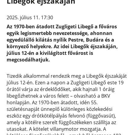
Libegők éjszakáján
2025. július 11. 17:30
Az 1970-ben átadott Zugligeti Libegő a főváros
egyik legismertebb nevezetessége, ahonnan
egyedülálló kilátás nyílik Pestre, Budára és a
környező helyekre. Az idei Libegők éjszakáján,
július 12-én a kivilágított fővárost is
megcsodálhatjuk.
Tizedik alkalommal rendezik meg a Libegők éjszakáját
július 12-én. Ezen a napon a Zugligeti Libegő este 19
órától várja az érdeklődőket, akik hajnali 1 óráig
libegőzhetnek a város felett – olvasható a BKV
honlapján. Az 1970-ben átadott, idén 55.
születésnapját ünneplő különleges közlekedési
eszköz egy drótkötélpályás felvonó (függővasút),
amely a kötélre szerelt függőszékeken szállítja az
utasokat. A kötelet villanymotor mozgatja. A