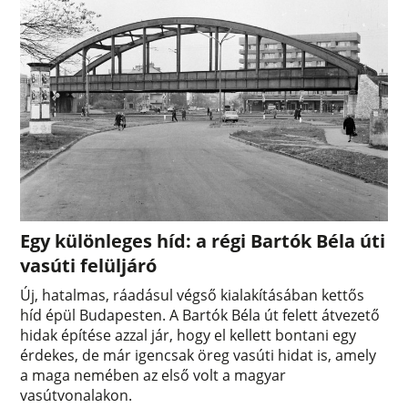
Egy különleges híd: a régi Bartók Béla úti
vasúti felüljáró
Új, hatalmas, ráadásul végső kialakításában kettős
híd épül Budapesten. A Bartók Béla út felett átvezető
hidak építése azzal jár, hogy el kellett bontani egy
érdekes, de már igencsak öreg vasúti hidat is, amely
a maga nemében az első volt a magyar
vasútvonalakon.