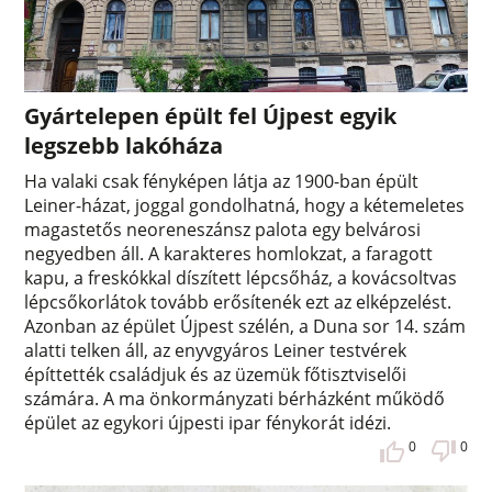
Gyártelepen épült fel Újpest egyik
legszebb lakóháza
Ha valaki csak fényképen látja az 1900-ban épült
Leiner-házat, joggal gondolhatná, hogy a kétemeletes
magastetős neoreneszánsz palota egy belvárosi
negyedben áll. A karakteres homlokzat, a faragott
kapu, a freskókkal díszített lépcsőház, a kovácsoltvas
lépcsőkorlátok tovább erősítenék ezt az elképzelést.
Azonban az épület Újpest szélén, a Duna sor 14. szám
alatti telken áll, az enyvgyáros Leiner testvérek
építtették családjuk és az üzemük főtisztviselői
számára. A ma önkormányzati bérházként működő
épület az egykori újpesti ipar fénykorát idézi.
0
0