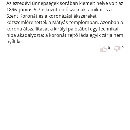
Az ezredévi ünnepségek sorában kiemelt helye volt az
1896. június 5-7-e közötti időszaknak, amikor is a
Szent Koronát és a koronázási ékszereket
közszemlére tették a Mátyás-templomban. Azonban a
korona átszállítását a királyi palotából egy technikai
hiba akadályozta: a koronát rejtő láda egyik zárja nem
nyílt ki.
0
0