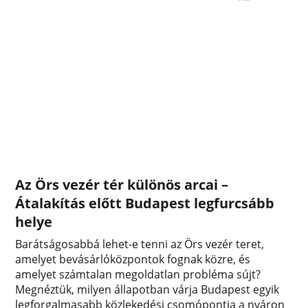
Az Örs vezér tér különös arcai –
Átalakítás előtt Budapest legfurcsább
helye
Barátságosabbá lehet-e tenni az Örs vezér teret,
amelyet bevásárlóközpontok fognak közre, és
amelyet számtalan megoldatlan probléma sújt?
Megnéztük, milyen állapotban várja Budapest egyik
legforgalmasabb közlekedési csomópontja a nyáron