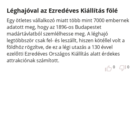
Léghajóval az Ezredéves Kiállítás fölé
Egy ötletes vállalkozó miatt több mint 7000 embernek
adatott meg, hogy az 1896-os Budapestet
madártávlatból szemlélhesse meg. A léghajó
legtöbbször csak fel- és leszállt, hiszen kötéllel volt a
földhöz rögzítve, de ez a légi utazás a 130 évvel
ezelőtti Ezredéves Országos Kiállítás alatt érdekes
attrakciónak számított.
0
0