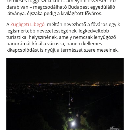
kétüléses függőszékekből – amelyből összesen 102
darab van – megcsodálható Budapest egyedülálló
látványa, éjszaka pedig a kivilágított főváros.
A
Zugligeti Libegő
méltán nevezhető a főváros egyik
legismertebb nevezetességének, legkedveltebb
turisztikai helyszínének, amely nemcsak lenyűgöző
panorámát kínál a városra, hanem kellemes
kikapcsolódást is nyújt a természet szerelmeseinek.