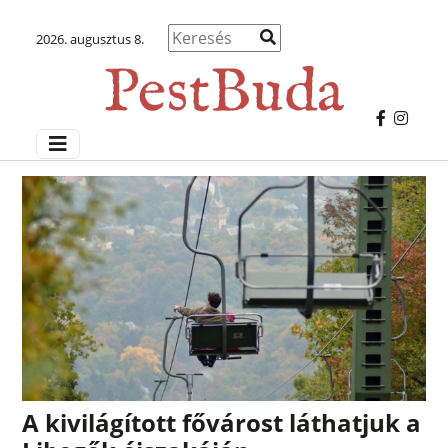
2026. augusztus 8.
A kivilágított fővárost láthatjuk a