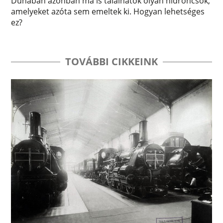
Dunában azonban ma is találhatók olyan hídroncsok,
amelyeket azóta sem emeltek ki. Hogyan lehetséges
ez?
TOVÁBBI CIKKEINK