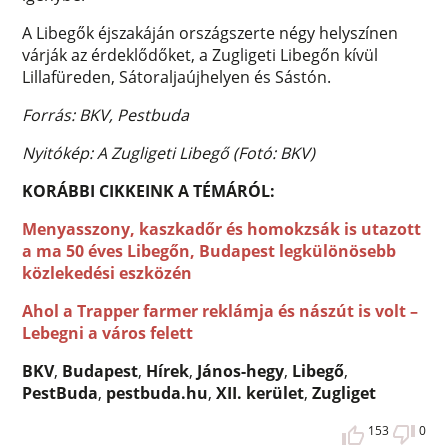
A Libegők éjszakáján országszerte négy helyszínen
várják az érdeklődőket, a Zugligeti Libegőn kívül
Lillafüreden, Sátoraljaújhelyen és Sástón.
Forrás: BKV, Pestbuda
Nyitókép: A Zugligeti Libegő (Fotó: BKV)
KORÁBBI CIKKEINK A TÉMÁRÓL:
Menyasszony, kaszkadőr és homokzsák is utazott
a ma 50 éves Libegőn, Budapest legkülönösebb
közlekedési eszközén
Ahol a Trapper farmer reklámja és nászút is volt –
Lebegni a város felett
BKV
,
Budapest
,
Hírek
,
János-hegy
,
Libegő
,
PestBuda
,
pestbuda.hu
,
XII. kerület
,
Zugliget
153
0