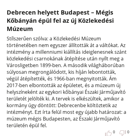
Debrecen helyett Budapest – Mégis
Kőbányán épül fel az új Közlekedési
Múzeum
Stílszerűen szólva: a Közlekedési Múzeum
történetében nem egyszer állították át a váltókat. Az
intézmény a millenniumi kiállítás ideiglenesnek szánt
közlekedési csarnokának átépítése után nyílt meg a
Városligetben 1899-ben. A második világháborúban
súlyosan megrongálódott, kis híján lebontották,
végül átépítették, és 1966-ban megnyitották. Ám
2017-ben elbontották az épületet, és a múzeum új
helyszíneként az egykori kőbányai Északi Járműjavító
területét jelölték ki. A tervek is elkészültek, amikor a
kormány úgy döntött: Debrecenbe költöztetik az
intézményt. Ezt írta felül most egy újabb határozat: a
múzeum mégis Budapesten, az Északi Járműjavító
területén épül fel.
0
0