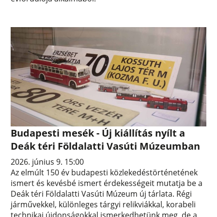
Budapesti mesék - Új kiállítás nyílt a
Deák téri Földalatti Vasúti Múzeumban
2026. június 9. 15:00
Az elmúlt 150 év budapesti közlekedéstörténetének
ismert és kevésbé ismert érdekességeit mutatja be a
Deák téri Földalatti Vasúti Múzeum új tárlata. Régi
járművekkel, különleges tárgyi relikviákkal, korabeli
technikai újdonságokkal ismerkedhetünk meg, de a