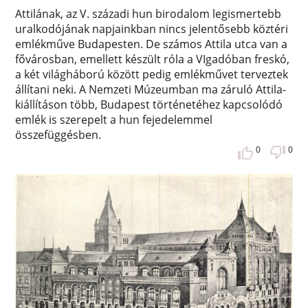
Attilának, az V. századi hun birodalom legismertebb
uralkodójának napjainkban nincs jelentősebb köztéri
emlékműve Budapesten. De számos Attila utca van a
fővárosban, emellett készült róla a VIgadóban freskó,
a két világháború között pedig emlékművet terveztek
állítani neki. A Nemzeti Múzeumban ma záruló Attila-
kiállításon több, Budapest történetéhez kapcsolódó
emlék is szerepelt a hun fejedelemmel
összefüggésben.
0
0