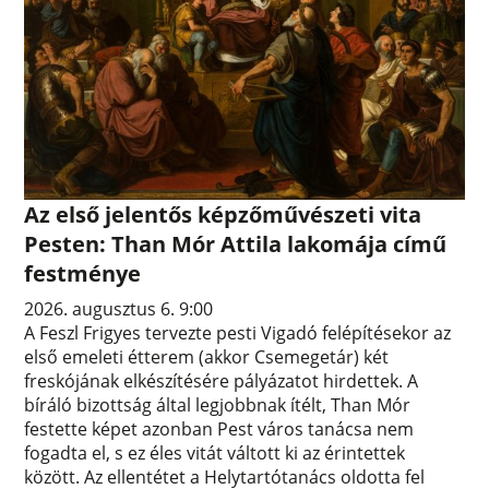
Az első jelentős képzőművészeti vita
Pesten: Than Mór Attila lakomája című
festménye
2026. augusztus 6. 9:00
A Feszl Frigyes tervezte pesti Vigadó felépítésekor az
első emeleti étterem (akkor Csemegetár) két
freskójának elkészítésére pályázatot hirdettek. A
bíráló bizottság által legjobbnak ítélt, Than Mór
festette képet azonban Pest város tanácsa nem
fogadta el, s ez éles vitát váltott ki az érintettek
között. Az ellentétet a Helytartótanács oldotta fel