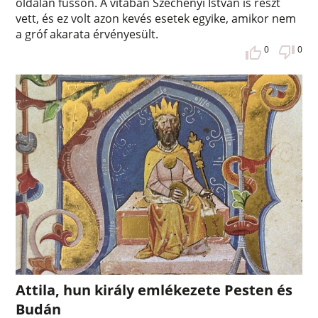
oldalán fusson. A vitában Széchenyi István is részt
vett, és ez volt azon kevés esetek egyike, amikor nem
a gróf akarata érvényesült.
0
0
Attila, hun király emlékezete Pesten és
Budán