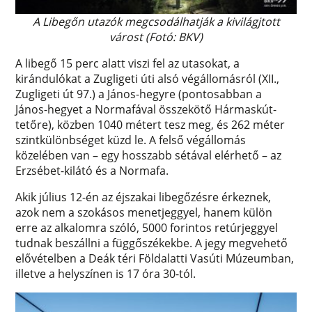
A Libegőn utazók megcsodálhatják a kivilágjtott
várost (Fotó: BKV)
A libegő 15 perc alatt viszi fel az utasokat, a
kirándulókat a Zugligeti úti alsó végállomásról (XII.,
Zugligeti út 97.) a János-hegyre (pontosabban a
János-hegyet a Normafával összekötő Hármaskút-
tetőre), közben 1040 métert tesz meg, és 262 méter
szintkülönbséget küzd le. A felső végállomás
közelében van – egy hosszabb sétával elérhető – az
Erzsébet-kilátó és a Normafa.
Akik július 12-én az éjszakai libegőzésre érkeznek,
azok nem a szokásos menetjeggyel, hanem külön
erre az alkalomra szóló, 5000 forintos retúrjeggyel
tudnak beszállni a függőszékekbe. A jegy megvehető
elővételben a Deák téri Földalatti Vasúti Múzeumban,
illetve a helyszínen is 17 óra 30-tól.