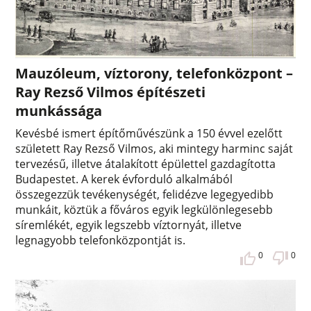
Mauzóleum, víztorony, telefonközpont –
Ray Rezső Vilmos építészeti
munkássága
Kevésbé ismert építőművészünk a 150 évvel ezelőtt
született Ray Rezső Vilmos, aki mintegy harminc saját
tervezésű, illetve átalakított épülettel gazdagította
Budapestet. A kerek évforduló alkalmából
összegezzük tevékenységét, felidézve legegyedibb
munkáit, köztük a főváros egyik legkülönlegesebb
síremlékét, egyik legszebb víztornyát, illetve
legnagyobb telefonközpontját is.
0
0