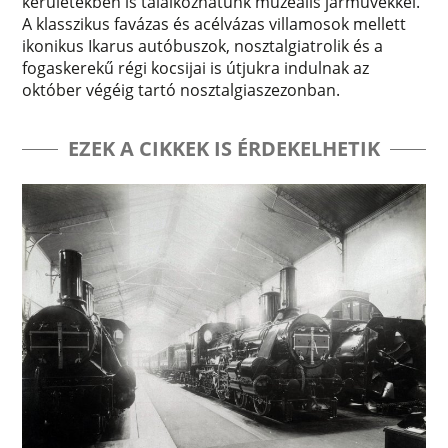
kerületekben is találkozhatunk muzeális járművekkel.
A klasszikus favázas és acélvázas villamosok mellett
ikonikus Ikarus autóbuszok, nosztalgiatrolik és a
fogaskerekű régi kocsijai is útjukra indulnak az
október végéig tartó nosztalgiaszezonban.
EZEK A CIKKEK IS ÉRDEKELHETIK