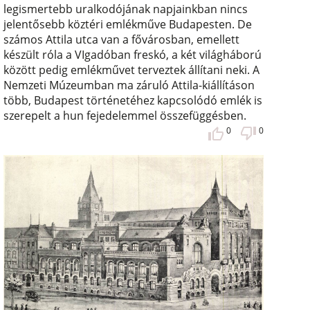
legismertebb uralkodójának napjainkban nincs
jelentősebb köztéri emlékműve Budapesten. De
számos Attila utca van a fővárosban, emellett
készült róla a VIgadóban freskó, a két világháború
között pedig emlékművet terveztek állítani neki. A
Nemzeti Múzeumban ma záruló Attila-kiállításon
több, Budapest történetéhez kapcsolódó emlék is
szerepelt a hun fejedelemmel összefüggésben.
0
0