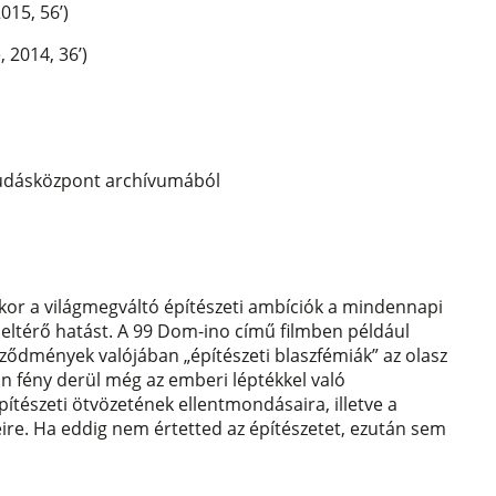
015, 56’)
 2014, 36’)
Tudásközpont archívumából
ikor a világmegváltó építészeti ambíciók a mindennapi
s eltérő hatást. A 99 Dom-ino című filmben például
képződmények valójában „építészeti blaszfémiák” az olasz
n fény derül még az emberi léptékkel való
pítészeti ötvözetének ellentmondásaira, illetve a
re. Ha eddig nem értetted az építészetet, ezután sem