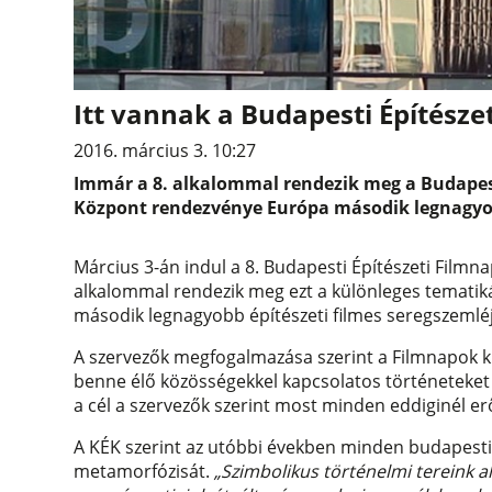
Itt vannak a Budapesti Építésze
2016. március 3. 10:27
Immár a 8. alkalommal rendezik meg a Budapesti
Központ rendezvénye Európa második legnagyobb
Március 3-án indul a 8. Budapesti Építészeti Filmn
alkalommal rendezik meg ezt a különleges tematiká
második legnagyobb építészeti filmes seregszemléj
A szervezők megfogalmazása szerint a Filmnapok kül
benne élő közösségekkel kapcsolatos történeteket
a cél a szervezők szerint most minden eddiginél 
A KÉK szerint az utóbbi években minden budapesti
metamorfózisát.
„Szimbolikus történelmi tereink al