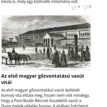
Iskola is, mely egy különálló intézmény volt.
0
0
Az első magyar gőzvontatású vasút
vitái
Az első magyar gőzvontatású vasút építését
komoly vita előzte meg, hiszen nem volt mindegy,
hogy a Pest-Budát Béccsel összekötő vasút a
Duna melyik oldalán fusson. A vitában Széchenyi