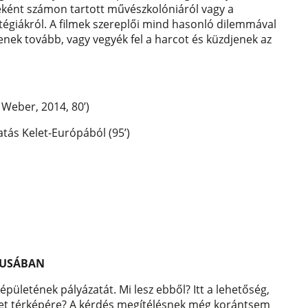
eként számon tartott művészkolóniáról vagy a
atégiákról. A filmek szereplői mind hasonló dilemmával
enek tovább, vagy vegyék fel a harcot és küzdjenek az
Weber, 2014, 80’)
atás Kelet-Európából (95’)
TUSÁBAN
pületének pályázatát. Mi lesz ebből? Itt a lehetőség,
szet térképére? A kérdés megítélésnek még korántsem