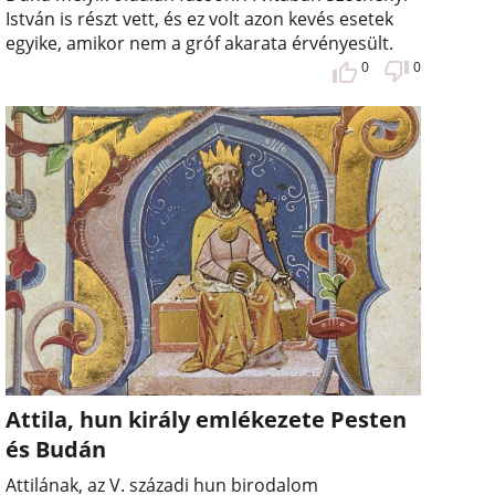
István is részt vett, és ez volt azon kevés esetek
egyike, amikor nem a gróf akarata érvényesült.
0
0
Attila, hun király emlékezete Pesten
és Budán
Attilának, az V. századi hun birodalom