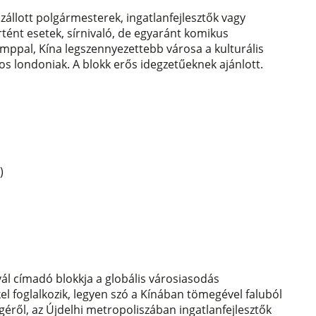
llott polgármesterek, ingatlanfejlesztők vagy
tént esetek, sírnivaló, de egyaránt komikus
umppal, Kína legszennyezettebb városa a kulturális
rdos londoniak. A blokk erős idegzetűeknek ajánlott.
)
vál címadó blokkja a globális városiasodás
 foglalkozik, legyen szó a Kínában tömegével faluból
éről, az Újdelhi metropoliszában ingatlanfejlesztők