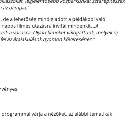
klászókat, legjelentősebb közparkunkat sztárépítészek
 az olimpia.”
, de a lehetőség mindig adott a példákból való
 napos filmes utazásra invitál mindenkit.
„A
nk a városra. Olyan filmeket válogattunk, melyek új
 fel az átalakulások nyomon követéséhez.”
érvényes.
g programmal várja a nézőket, az alábbi tematikák