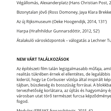
Végállomás, Alexanderplatz (Hans Christian Post, 2
Bizonytalan jövő (Ross Domoney, Jaya Klara Brekke,
Az új Rijksmuseum (Oeke Hoogendijk, 2014, 131’)
Harpa (Hrafnhildur Gunnarsdóttir, 2012, 52’)
Átalakuló városközpontok – válogatás a Lechner 
NEM VÁRT TALÁLKOZÁSOK
Az építészeti film talán legizgalmasabb műfaja, am
realitás tükrében érnek el ellentétes, de legalábbi
kiderül, hogy Le Corbusier víziója által inspirált 
tájban, büszkeség és bosszúság forrásai. A blokkba
tervezhetőség korlátaira, az újítás és hagyomány é
városban utat törő természet furcsa képződményei
fogod.
Modulor (FREAKS freearchitects, 2015, 6’)