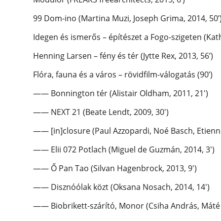
99 Dom-ino (Martina Muzi, Joseph Grima, 2014, 50’
Idegen és ismerős – építészet a Fogo-szigeten (Kat
Henning Larsen – fény és tér (Jytte Rex, 2013, 56’)
Flóra, fauna és a város – rövidfilm-válogatás (90’)
—— Bonnington tér (Alistair Oldham, 2011, 21′)
—— NEXT 21 (Beate Lendt, 2009, 30′)
—— [in]closure (Paul Azzopardi, Noé Basch, Etienne
—— Elii 072 Potlach (Miguel de Guzmán, 2014, 3′)
—— Ő Pan Tao (Silvan Hagenbrock, 2013, 9′)
—— Disznóólak közt (Oksana Nosach, 2014, 14′)
—— Biobrikett-szárító, Monor (Csiha András, Máté A