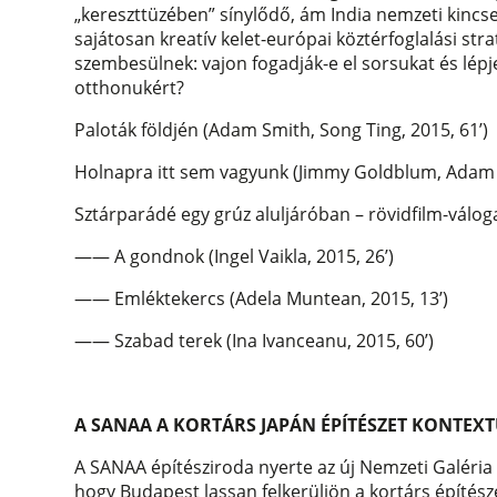
„kereszttüzében” sínylődő, ám India nemzeti kincs
sajátosan kreatív kelet-európai köztérfoglalási str
szembesülnek: vajon fogadják-e el sorsukat és lépj
otthonukért?
Paloták földjén (Adam Smith, Song Ting, 2015, 61’)
Holnapra itt sem vagyunk (Jimmy Goldblum, Adam 
Sztárparádé egy grúz aluljáróban – rövidfilm-válog
—— A gondnok (Ingel Vaikla, 2015, 26’)
—— Emléktekercs (Adela Muntean, 2015, 13’)
—— Szabad terek (Ina Ivanceanu, 2015, 60’)
A SANAA A KORTÁRS JAPÁN ÉPÍTÉSZET KONTEX
A SANAA építésziroda nyerte az új Nemzeti Galéria é
hogy Budapest lassan felkerüljön a kortárs építé