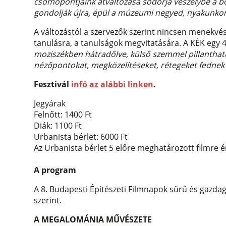
csomópontjaink átváltozása sodorja veszélybe a bó
gondolják újra, épül a múzeumi negyed, nyakunkon
A változástól a szervezők szerint nincsen menekvés
tanulásra, a tanulságok megvitatására. A KÉK egy 4
moziszékben hátradőlve, külső szemmel pillanthatu
nézőpontokat, megközelítéseket, rétegeket fednek
Fesztivál
infó az alábbi linken
.
Jegyárak
Felnőtt: 1400 Ft
Diák: 1100 Ft
Urbanista bérlet: 6000 Ft
Az Urbanista bérlet 5 előre meghatározott filmre 
A program
A 8. Budapesti Építészeti Filmnapok sűrű és gazda
szerint.
A MEGALOMÁNIA MŰVÉSZETE