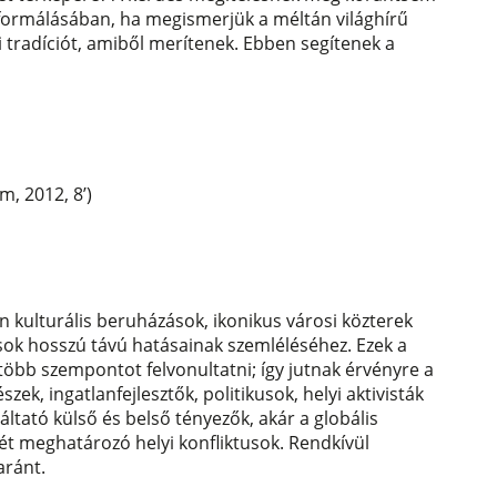
ényformálásában, ha megismerjük a méltán világhírű
ti tradíciót, amiből merítenek. Ebben segítenek a
, 2012, 8’)
n kulturális beruházások, ikonikus városi közterek
ások hosszú távú hatásainak szemléléséhez. Ezek a
bb szempontot felvonultatni; így jutnak érvényre a
zek, ingatlanfejlesztők, politikusok, helyi aktivisták
ltató külső és belső tényezők, akár a globális
t meghatározó helyi konfliktusok. Rendkívül
aránt.