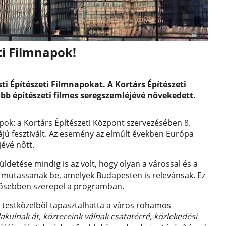
ti Filmnapok!
 Építészeti Filmnapokat. A Kortárs Építészeti
 építészeti filmes seregszemléjévé növekedett.
apok: a Kortárs Építészeti Központ szervezésében 8.
jú fesztivált. Az esemény az elmúlt években Európa
évé nőtt.
detése mindig is az volt, hogy olyan a várossal és a
 mutassanak be, amelyek Budapesten is relevánsak. Ez
erősebben szerepel a programban.
 testközelből tapasztalhatta a város rohamos
akulnak át, köztereink válnak csatatérré, közlekedési