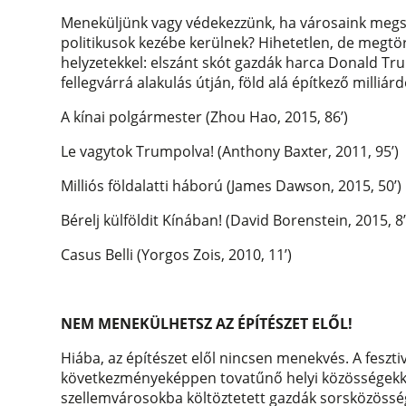
Meneküljünk vagy védekezzünk, ha városaink megszá
politikusok kezébe kerülnek? Hihetetlen, de megtör
helyzetekkel: elszánt skót gazdák harca Donald Tr
fellegvárrá alakulás útján, föld alá építkező milliá
A kínai polgármester (Zhou Hao, 2015, 86’)
Le vagytok Trumpolva! (Anthony Baxter, 2011, 95’)
Milliós földalatti háború (James Dawson, 2015, 50’)
Bérelj külföldit Kínában! (David Borenstein, 2015, 8’
Casus Belli (Yorgos Zois, 2010, 11’)
NEM MENEKÜLHETSZ AZ ÉPÍTÉSZET ELŐL!
Hiába, az építészet elől nincsen menekvés. A feszti
következményeképpen tovatűnő helyi közösségekkel
szellemvárosokba költöztetett gazdák sorsközösség