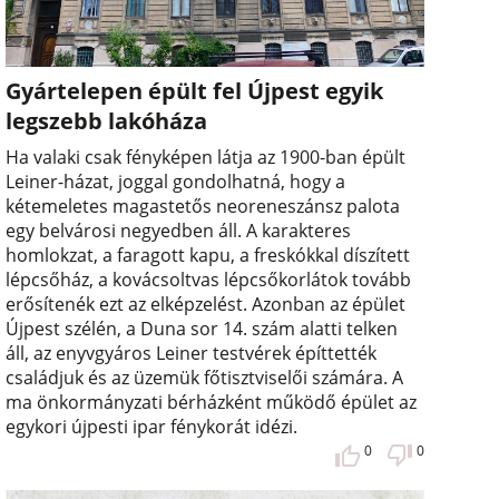
Gyártelepen épült fel Újpest egyik
legszebb lakóháza
Ha valaki csak fényképen látja az 1900-ban épült
Leiner-házat, joggal gondolhatná, hogy a
kétemeletes magastetős neoreneszánsz palota
egy belvárosi negyedben áll. A karakteres
homlokzat, a faragott kapu, a freskókkal díszített
lépcsőház, a kovácsoltvas lépcsőkorlátok tovább
erősítenék ezt az elképzelést. Azonban az épület
Újpest szélén, a Duna sor 14. szám alatti telken
áll, az enyvgyáros Leiner testvérek építtették
családjuk és az üzemük főtisztviselői számára. A
ma önkormányzati bérházként működő épület az
egykori újpesti ipar fénykorát idézi.
0
0