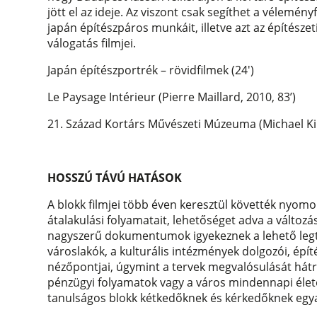
jött el az ideje. Az viszont csak segíthet a vélem
japán építészpáros munkáit, illetve azt az építésze
válogatás filmjei.
Japán építészportrék – rövidfilmek (24′)
Le Paysage Intérieur (Pierre Maillard, 2010, 83’)
21. Század Kortárs Művészeti Múzeuma (Michael Kim
HOSSZÚ TÁVÚ HATÁSOK
A blokk filmjei több éven keresztül követték nyomo
átalakulási folyamatait, lehetőséget adva a változ
nagyszerű dokumentumok igyekeznek a lehető legtö
városlakók, a kulturális intézmények dolgozói, építés
nézőpontjai, úgymint a tervek megvalósulását hátrá
pénzügyi folyamatok vagy a város mindennapi életé
tanulságos blokk kétkedőknek és kérkedőknek egy