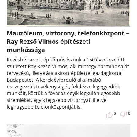
Mauzóleum, víztorony, telefonközpont –
Ray Rezső Vilmos építészeti
munkássága
Kevésbé ismert építőművészünk a 150 évvel ezelőtt
született Ray Rezső Vilmos, aki mintegy harminc saját
tervezésű, illetve átalakított épülettel gazdagította
Budapestet. A kerek évforduló alkalmából
összegezzük tevékenységét, felidézve legegyedibb
munkáit, köztük a főváros egyik legkülönlegesebb
síremlékét, egyik legszebb víztornyát, illetve
legnagyobb telefonközpontját is.
0
0