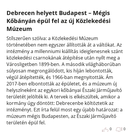
Debrecen helyett Budapest – Mégis
Kőbányán épül fel az új Közlekedési
Múzeum
Stílszerűen szólva: a Közlekedési Múzeum
történetében nem egyszer állították át a váltókat. Az
intézmény a millenniumi kiállítás ideiglenesnek szánt
közlekedési csarnokának átépítése után nyílt meg a
Városligetben 1899-ben. A második világháborúban
súlyosan megrongálódott, kis híján lebontották,
végül átépítették, és 1966-ban megnyitották. Ám
2017-ben elbontották az épületet, és a múzeum új
helyszíneként az egykori kőbányai Északi Járműjavító
területét jelölték ki. A tervek is elkészültek, amikor a
kormány úgy döntött: Debrecenbe költöztetik az
intézményt. Ezt írta felül most egy újabb határozat: a
múzeum mégis Budapesten, az Északi Járműjavító
területén épül fel.
0
0