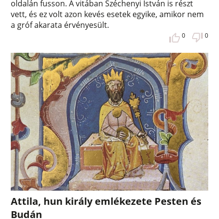
oldalán fusson. A vitában Széchenyi István is részt
vett, és ez volt azon kevés esetek egyike, amikor nem
a gróf akarata érvényesült.
0
0
Attila, hun király emlékezete Pesten és
Budán