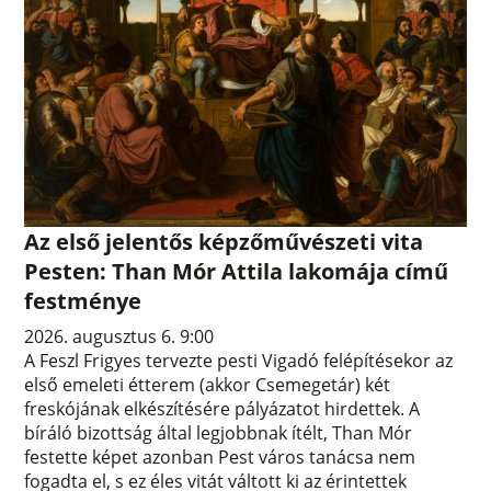
Az első jelentős képzőművészeti vita
Pesten: Than Mór Attila lakomája című
festménye
2026. augusztus 6. 9:00
A Feszl Frigyes tervezte pesti Vigadó felépítésekor az
első emeleti étterem (akkor Csemegetár) két
freskójának elkészítésére pályázatot hirdettek. A
bíráló bizottság által legjobbnak ítélt, Than Mór
festette képet azonban Pest város tanácsa nem
fogadta el, s ez éles vitát váltott ki az érintettek