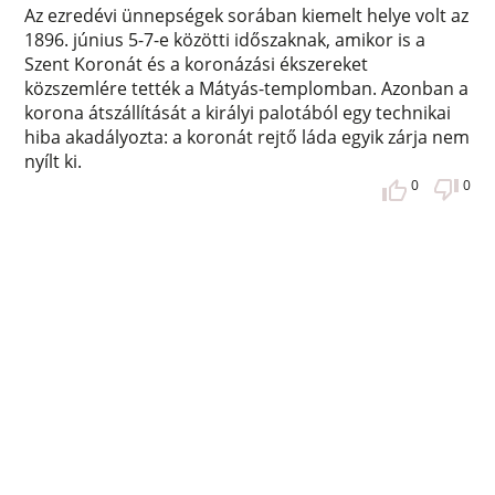
Az ezredévi ünnepségek sorában kiemelt helye volt az
1896. június 5-7-e közötti időszaknak, amikor is a
Szent Koronát és a koronázási ékszereket
közszemlére tették a Mátyás-templomban. Azonban a
korona átszállítását a királyi palotából egy technikai
hiba akadályozta: a koronát rejtő láda egyik zárja nem
nyílt ki.
0
0