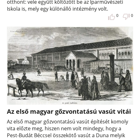
otthont: vele együtt költözött be az Iparművészeti
Iskola is, mely egy különálló intézmény volt.
0
0
Az első magyar gőzvontatású vasút vitái
Az első magyar gőzvontatású vasút építését komoly
vita előzte meg, hiszen nem volt mindegy, hogy a
Pest-Budát Béccsel összekötő vasút a Duna melyik