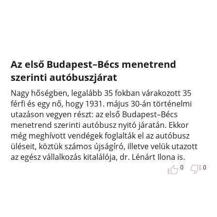
Az első Budapest–Bécs menetrend
szerinti autóbuszjárat
Nagy hőségben, legalább 35 fokban várakozott 35
férfi és egy nő, hogy 1931. május 30-án történelmi
utazáson vegyen részt: az első Budapest–Bécs
menetrend szerinti autóbusz nyitó járatán. Ekkor
még meghívott vendégek foglalták el az autóbusz
üléseit, köztük számos újságíró, illetve velük utazott
az egész vállalkozás kitalálója, dr. Lénárt Ilona is.
0
0