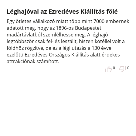
Léghajóval az Ezredéves Kiállítás fölé
Egy ötletes vállalkozó miatt több mint 7000 embernek
adatott meg, hogy az 1896-os Budapestet
madártávlatból szemlélhesse meg. A léghajó
legtöbbször csak fel- és leszállt, hiszen kötéllel volt a
földhöz rögzítve, de ez a légi utazás a 130 évvel
ezelőtti Ezredéves Országos Kiállítás alatt érdekes
attrakciónak számított.
0
0