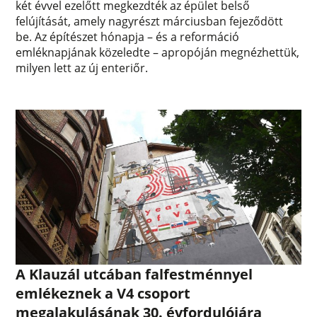
két évvel ezelőtt megkezdték az épület belső
felújítását, amely nagyrészt márciusban fejeződött
be. Az építészet hónapja – és a reformáció
emléknapjának közeledte – apropóján megnézhettük,
milyen lett az új enteriőr.
A Klauzál utcában falfestménnyel
emlékeznek a V4 csoport
megalakulásának 30. évfordulójára