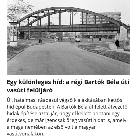
Egy különleges híd: a régi Bartók Béla úti
vasúti felüljáró
Új, hatalmas, ráadásul végső kialakításában kettős
híd épül Budapesten. A Bartók Béla út felett átvezető
hidak építése azzal jár, hogy el kellett bontani egy
érdekes, de már igencsak öreg vasúti hidat is, amely
a maga nemében az első volt a magyar
vasútvonalakon.