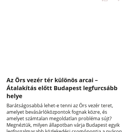
Az Örs vezér tér különös arcai –
Átalakítás előtt Budapest legfurcsább
helye
Barátságosabbá lehet-e tenni az Örs vezér teret,
amelyet bevásárlóközpontok fognak közre, és
amelyet számtalan megoldatlan probléma sújt?
Megnéztük, milyen állapotban várja Budapest egyik
legforgalmasabb közlekedési csomópontja a nyáron