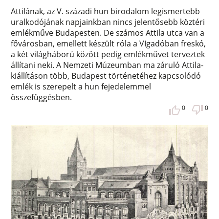
Attilának, az V. századi hun birodalom legismertebb
uralkodójának napjainkban nincs jelentősebb köztéri
emlékműve Budapesten. De számos Attila utca van a
fővárosban, emellett készült róla a VIgadóban freskó,
a két világháború között pedig emlékművet terveztek
állítani neki. A Nemzeti Múzeumban ma záruló Attila-
kiállításon több, Budapest történetéhez kapcsolódó
emlék is szerepelt a hun fejedelemmel
összefüggésben.
0
0