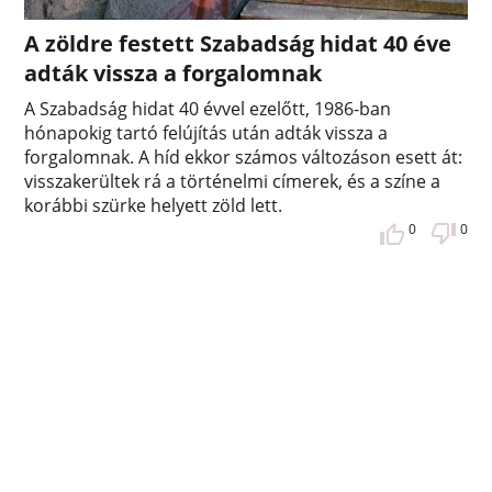
A zöldre festett Szabadság hidat 40 éve
adták vissza a forgalomnak
A Szabadság hidat 40 évvel ezelőtt, 1986-ban
hónapokig tartó felújítás után adták vissza a
forgalomnak. A híd ekkor számos változáson esett át:
visszakerültek rá a történelmi címerek, és a színe a
korábbi szürke helyett zöld lett.
0
0