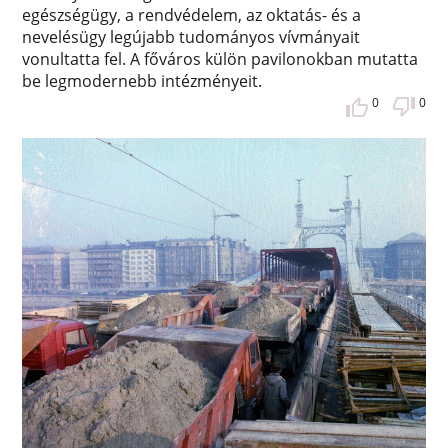
egészségügy, a rendvédelem, az oktatás- és a
nevelésügy legújabb tudományos vívmányait
vonultatta fel. A főváros külön pavilonokban mutatta
be legmodernebb intézményeit.
0
0