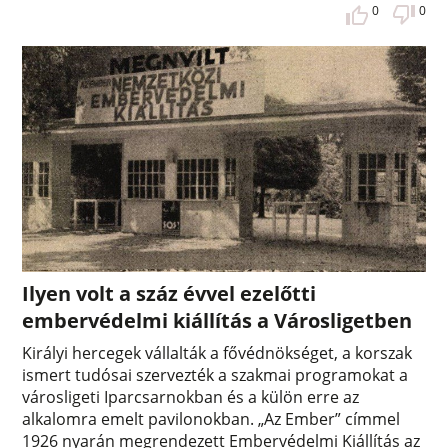
0
0
Ilyen volt a száz évvel ezelőtti
embervédelmi kiállítás a Városligetben
Királyi hercegek vállalták a fővédnökséget, a korszak
ismert tudósai szervezték a szakmai programokat a
városligeti Iparcsarnokban és a külön erre az
alkalomra emelt pavilonokban. „Az Ember” címmel
1926 nyarán megrendezett Embervédelmi Kiállítás az