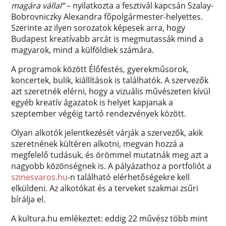
magára vállal”
– nyilatkozta a fesztivál kapcsán Szalay-
Bobrovniczky Alexandra főpolgármester-helyettes.
Szerinte az ilyen sorozatok képesek arra, hogy
Budapest kreatívabb arcát is megmutassák mind a
magyarok, mind a külföldiek számára.
A programok között Élőfestés, gyerekműsorok,
koncertek, bulik, kiállítások is találhatók. A szervezők
azt szeretnék elérni, hogy a vizuális művészeten kívül
egyéb kreatív ágazatok is helyet kapjanak a
szeptember végéig tartó rendezvények között.
Olyan alkotók jelentkezését várják a szervezők, akik
szeretnének kültéren alkotni, megvan hozzá a
megfelelő tudásuk, és örömmel mutatnák meg azt a
nagyobb közönségnek is. A pályázathoz a portfoliót a
szinesvaros.hu
-n található elérhetőségekre kell
elküldeni. Az alkotókat és a terveket szakmai zsűri
bírálja el.
A kultura.hu emlékeztet: eddig 22 művész több mint