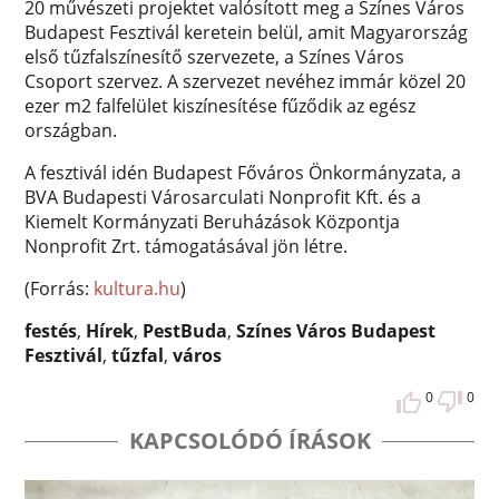
20 művészeti projektet valósított meg a Színes Város
Budapest Fesztivál keretein belül, amit Magyarország
első tűzfalszínesítő szervezete, a Színes Város
Csoport szervez. A szervezet nevéhez immár közel 20
ezer m2 falfelület kiszínesítése fűződik az egész
országban.
A fesztivál idén Budapest Főváros Önkormányzata, a
BVA Budapesti Városarculati Nonprofit Kft. és a
Kiemelt Kormányzati Beruházások Központja
Nonprofit Zrt. támogatásával jön létre.
(Forrás:
kultura.hu
)
festés
,
Hírek
,
PestBuda
,
Színes Város Budapest
Fesztivál
,
tűzfal
,
város
0
0
KAPCSOLÓDÓ ÍRÁSOK