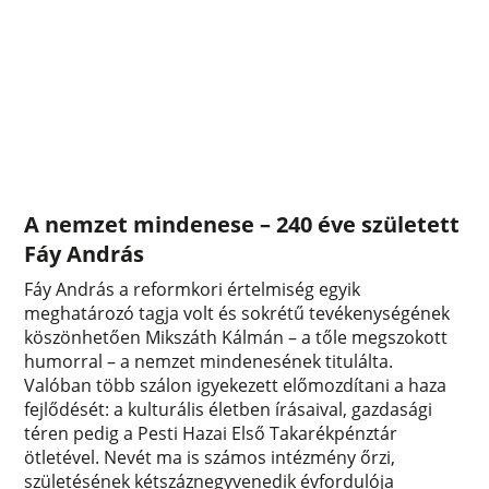
A nemzet mindenese – 240 éve született
Fáy András
Fáy András a reformkori értelmiség egyik
meghatározó tagja volt és sokrétű tevékenységének
köszönhetően Mikszáth Kálmán – a tőle megszokott
humorral – a nemzet mindenesének titulálta.
Valóban több szálon igyekezett előmozdítani a haza
fejlődését: a kulturális életben írásaival, gazdasági
téren pedig a Pesti Hazai Első Takarékpénztár
ötletével. Nevét ma is számos intézmény őrzi,
születésének kétszáznegyvenedik évfordulója