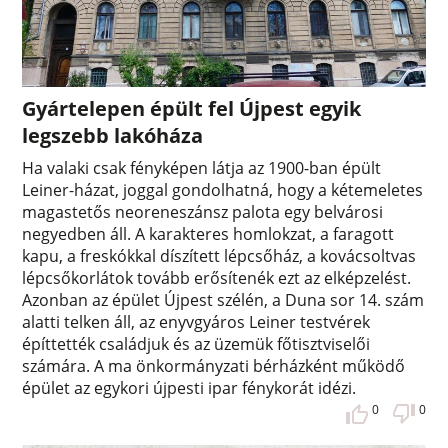
Gyártelepen épült fel Újpest egyik
legszebb lakóháza
Ha valaki csak fényképen látja az 1900-ban épült
Leiner-házat, joggal gondolhatná, hogy a kétemeletes
magastetős neoreneszánsz palota egy belvárosi
negyedben áll. A karakteres homlokzat, a faragott
kapu, a freskókkal díszített lépcsőház, a kovácsoltvas
lépcsőkorlátok tovább erősítenék ezt az elképzelést.
Azonban az épület Újpest szélén, a Duna sor 14. szám
alatti telken áll, az enyvgyáros Leiner testvérek
építtették családjuk és az üzemük főtisztviselői
számára. A ma önkormányzati bérházként működő
épület az egykori újpesti ipar fénykorát idézi.
0
0