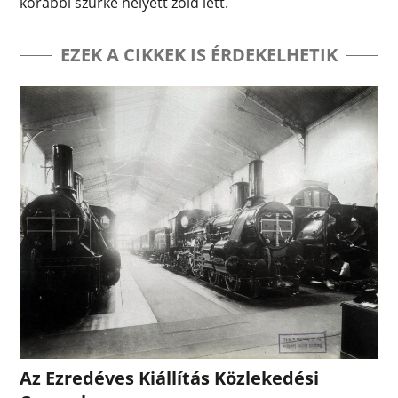
korábbi szürke helyett zöld lett.
EZEK A CIKKEK IS ÉRDEKELHETIK
Az Ezredéves Kiállítás Közlekedési