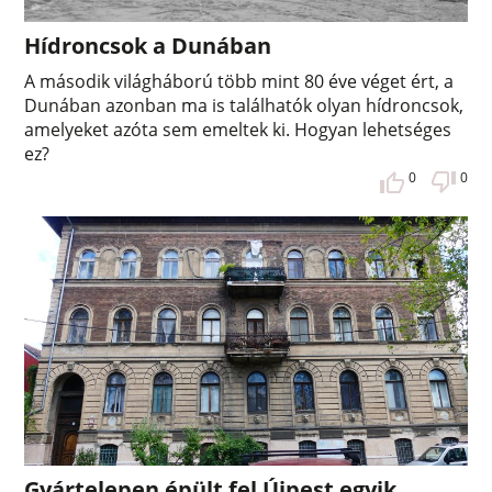
Hídroncsok a Dunában
A második világháború több mint 80 éve véget ért, a
Dunában azonban ma is találhatók olyan hídroncsok,
amelyeket azóta sem emeltek ki. Hogyan lehetséges
ez?
0
0
Gyártelepen épült fel Újpest egyik