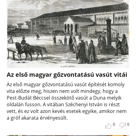
Az első magyar gőzvontatású vasút vitái
Az első magyar gőzvontatású vasút építését komoly
vita előzte meg, hiszen nem volt mindegy, hogy a
Pest-Budát Béccsel összekötő vasút a Duna melyik
oldalán fusson. A vitában Széchenyi István is részt
vett, és ez volt azon kevés esetek egyike, amikor nem
a gróf akarata érvényesült.
0
0