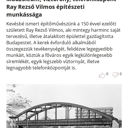
Ray Rezső Vilmos építészeti
munkássága
Kevésbé ismert építőművészünk a 150 évvel ezelőtt
született Ray Rezső Vilmos, aki mintegy harminc saját
tervezésű, illetve átalakított épülettel gazdagította
Budapestet. A kerek évforduló alkalmából
összegezzük tevékenységét, felidézve legegyedibb
munkáit, köztük a főváros egyik legkülönlegesebb
síremlékét, egyik legszebb víztornyát, illetve
legnagyobb telefonközpontját is.
0
0