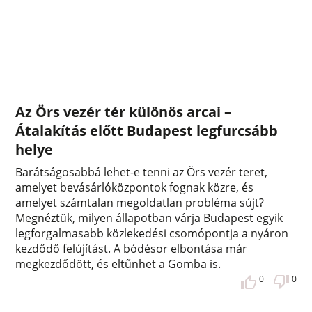
Az Örs vezér tér különös arcai –
Átalakítás előtt Budapest legfurcsább
helye
Barátságosabbá lehet-e tenni az Örs vezér teret,
amelyet bevásárlóközpontok fognak közre, és
amelyet számtalan megoldatlan probléma sújt?
Megnéztük, milyen állapotban várja Budapest egyik
legforgalmasabb közlekedési csomópontja a nyáron
kezdődő felújítást. A bódésor elbontása már
megkezdődött, és eltűnhet a Gomba is.
0
0