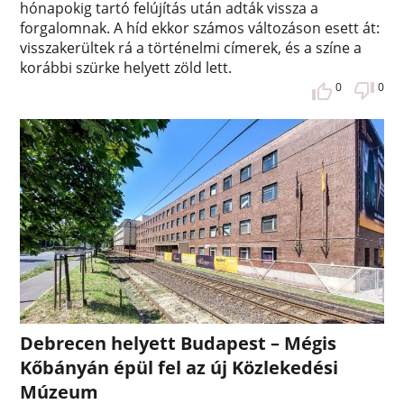
hónapokig tartó felújítás után adták vissza a
forgalomnak. A híd ekkor számos változáson esett át:
visszakerültek rá a történelmi címerek, és a színe a
korábbi szürke helyett zöld lett.
0
0
Debrecen helyett Budapest – Mégis
Kőbányán épül fel az új Közlekedési
Múzeum