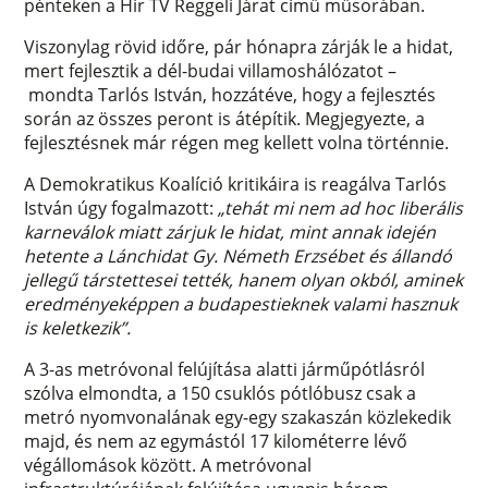
pénteken a Hír TV Reggeli Járat című műsorában.
Viszonylag rövid időre, pár hónapra zárják le a hidat,
mert fejlesztik a dél-budai villamoshálózatot –
mondta Tarlós István, hozzátéve, hogy a fejlesztés
során az összes peront is átépítik. Megjegyezte, a
fejlesztésnek már régen meg kellett volna történnie.
A Demokratikus Koalíció kritikáira is reagálva Tarlós
István úgy fogalmazott:
„tehát mi nem ad hoc liberális
karneválok miatt zárjuk le hidat, mint annak idején
hetente a Lánchidat Gy. Németh Erzsébet és állandó
jellegű társtettesei tették, hanem olyan okból, aminek
eredményeképpen a budapestieknek valami hasznuk
is keletkezik”.
A 3-as metróvonal felújítása alatti járműpótlásról
szólva elmondta, a 150 csuklós pótlóbusz csak a
metró nyomvonalának egy-egy szakaszán közlekedik
majd, és nem az egymástól 17 kilométerre lévő
végállomások között. A metróvonal