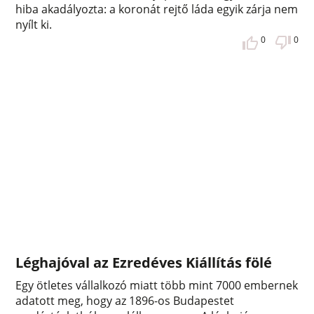
hiba akadályozta: a koronát rejtő láda egyik zárja nem
nyílt ki.
0
0
Léghajóval az Ezredéves Kiállítás fölé
Egy ötletes vállalkozó miatt több mint 7000 embernek
adatott meg, hogy az 1896-os Budapestet