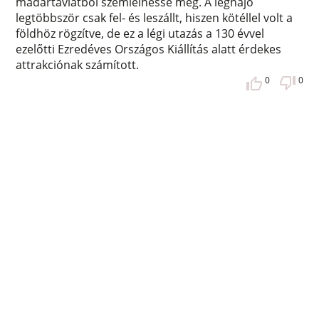
madártávlatból szemlélhesse meg. A léghajó
legtöbbször csak fel- és leszállt, hiszen kötéllel volt a
földhöz rögzítve, de ez a légi utazás a 130 évvel
ezelőtti Ezredéves Országos Kiállítás alatt érdekes
attrakciónak számított.
0
0