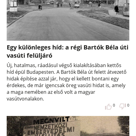
Egy különleges híd: a régi Bartók Béla úti
vasúti felüljáró
Új, hatalmas, ráadásul végső kialakításában kettős
híd épül Budapesten. A Bartók Béla út felett átvezető
hidak építése azzal jár, hogy el kellett bontani egy
érdekes, de már igencsak öreg vasúti hidat is, amely
a maga nemében az első volt a magyar
vasútvonalakon.
0
0