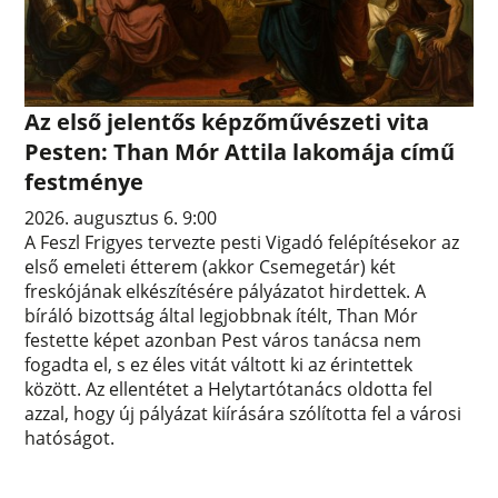
Az első jelentős képzőművészeti vita
Pesten: Than Mór Attila lakomája című
festménye
2026. augusztus 6. 9:00
A Feszl Frigyes tervezte pesti Vigadó felépítésekor az
első emeleti étterem (akkor Csemegetár) két
freskójának elkészítésére pályázatot hirdettek. A
bíráló bizottság által legjobbnak ítélt, Than Mór
festette képet azonban Pest város tanácsa nem
fogadta el, s ez éles vitát váltott ki az érintettek
között. Az ellentétet a Helytartótanács oldotta fel
azzal, hogy új pályázat kiírására szólította fel a városi
hatóságot.