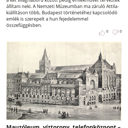
állítani neki. A Nemzeti Múzeumban ma záruló Attila-
kiállításon több, Budapest történetéhez kapcsolódó
emlék is szerepelt a hun fejedelemmel
összefüggésben.
0
0
Mauzóleum, víztorony, telefonközpont –