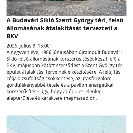
A Budavári Sikló Szent György téri, felső
állomásának átalakítását tervezteti a
BKV
2026. július 9. 15:00
A negyven éve, 1986 júniusában újraindult Budavári
Sikló felső állomásának korszerűsítését készíti elő a
BKV, májusban kötött szerződést a Szent György téri
épület átalakítási terveinek elkészítésére. A felújítás
célja a zsúfoltság csökkentése, az utasforgalom
gördülékenyebbé tétele és a pavilon energetikai
korszerűsítése úgy, hogy az épület jelenlegi
alapterülete és karaktere megmaradjon.