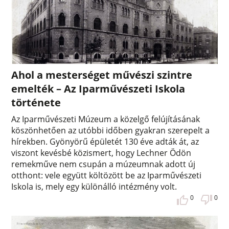
Ahol a mesterséget művészi szintre
emelték – Az Iparművészeti Iskola
története
Az Iparművészeti Múzeum a közelgő felújításának
köszönhetően az utóbbi időben gyakran szerepelt a
hírekben. Gyönyörű épületét 130 éve adták át, az
viszont kevésbé közismert, hogy Lechner Ödön
remekműve nem csupán a múzeumnak adott új
otthont: vele együtt költözött be az Iparművészeti
Iskola is, mely egy különálló intézmény volt.
0
0