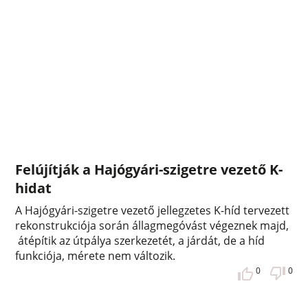
Felújítják a Hajógyári-szigetre vezető K-
hidat
A Hajógyári-szigetre vezető jellegzetes K-híd tervezett
rekonstrukciója során állagmegóvást végeznek majd,
átépítik az útpálya szerkezetét, a járdát, de a híd
funkciója, mérete nem változik.
0
0