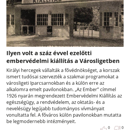
Ilyen volt a száz évvel ezelőtti
embervédelmi kiállítás a Városligetben
Királyi hercegek vállalták a fővédnökséget, a korszak
ismert tudósai szervezték a szakmai programokat a
városligeti Iparcsarnokban és a külön erre az
alkalomra emelt pavilonokban. „Az Ember” címmel
1926 nyarán megrendezett Embervédelmi Kiállítás az
egészségügy, a rendvédelem, az oktatás- és a
nevelésügy legújabb tudományos vívmányait
vonultatta fel. A főváros külön pavilonokban mutatta
be legmodernebb intézményeit.
0
0