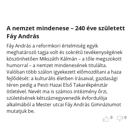
A nemzet mindenese – 240 éve született
Fáy András
Fáy András a reformkori értelmiség egyik
meghatározó tagja volt és sokrétű tevékenységének
köszönhetően Mikszáth Kálmán – a tőle megszokott
humorral – a nemzet mindenesének titulálta.
Valóban több szálon igyekezett előmozdítani a haza
fejlődését: a kulturális életben írásaival, gazdasági
téren pedig a Pesti Hazai Első Takarékpénztár
ötletével. Nevét ma is számos intézmény őrzi,
születésének kétszáznegyvenedik évfordulója
alkalmából a Mester utcai Fáy András Gimnáziumot
mutatjuk be.
0
0