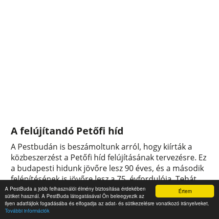
A felújítandó Petőfi híd
A Pestbudán is beszámoltunk arról, hogy kiírták a
közbeszerzést a Petőfi híd felújításának tervezésre. Ez
a budapesti hidunk jövőre lesz 90 éves, és a második
felépítésének is jövőre lesz a 75. évfordulója. Tehát
nem egy fiatal hídról van szó, ráadásul évtizedekkel
A PestBuda a jobb felhasználói élmény biztosítása érdekében
Értem
sütiket használ. A PestBuda látogatásával Ön beleegyezik az
ezelőtt, 1979-1980-ban esett át nagyobb mértékű
ilyen adatfájlok fogadásába és elfogadja az adat- és sütikezelésre vonatkozó irányelveket.
felújításon. A tervpályázat kiírásához kapcsolódva
További információk