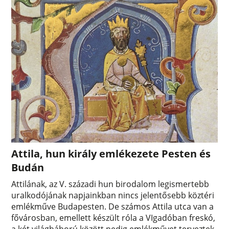
Attila, hun király emlékezete Pesten és
Budán
Attilának, az V. századi hun birodalom legismertebb
uralkodójának napjainkban nincs jelentősebb köztéri
emlékműve Budapesten. De számos Attila utca van a
fővárosban, emellett készült róla a VIgadóban freskó,
a két világháború között pedig emlékművet terveztek