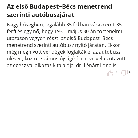
Az első Budapest–Bécs menetrend
szerinti autóbuszjárat
Nagy hőségben, legalább 35 fokban várakozott 35
férfi és egy nő, hogy 1931. május 30-án történelmi
utazáson vegyen részt: az első Budapest–Bécs
menetrend szerinti autóbusz nyitó járatán. Ekkor
még meghívott vendégek foglalták el az autóbusz
üléseit, köztük számos újságíró, illetve velük utazott
az egész vállalkozás kitalálója, dr. Lénárt Ilona is.
0
0