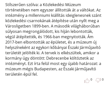
Stílszerűen szólva: a Közlekedési Múzeum
történetében nem egyszer állították át a váltókat. Az
intézmény a millenniumi kiállítás ideiglenesnek szánt
közlekedési csarnokának átépítése után nyílt meg a
Városligetben 1899-ben. A második világháborúban
súlyosan megrongálódott, kis híján lebontották,
végül átépítették, és 1966-ban megnyitották. Ám
2017-ben elbontották az épületet, és a múzeum új
helyszíneként az egykori kőbányai Északi Járműjavító
területét jelölték ki. A tervek is elkészültek, amikor a
kormány úgy döntött: Debrecenbe költöztetik az
intézményt. Ezt írta felül most egy újabb határozat: a
múzeum mégis Budapesten, az Északi Járműjavító
területén épül fel.
0
0