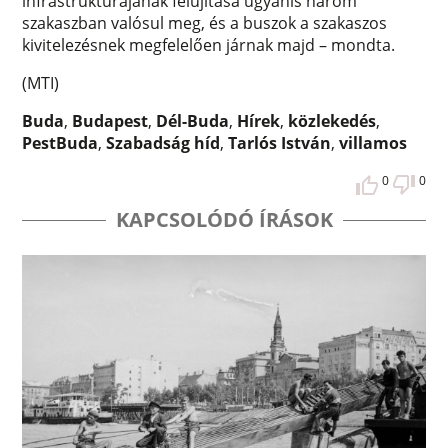
infrastruktúrájának felújítása ugyanis három
szakaszban valósul meg, és a buszok a szakaszos
kivitelezésnek megfelelően járnak majd – mondta.
(MTI)
Buda
,
Budapest
,
Dél-Buda
,
Hírek
,
közlekedés
,
PestBuda
,
Szabadság híd
,
Tarlós István
,
villamos
0
0
KAPCSOLÓDÓ ÍRÁSOK