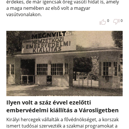
érdekes, de már igencsak öreg vasúti hidat is, amely
a maga nemében az első volt a magyar
vasútvonalakon.
0
0
Ilyen volt a száz évvel ezelőtti
embervédelmi kiállítás a Városligetben
Királyi hercegek vállalták a fővédnökséget, a korszak
ismert tudósai szervezték a szakmai programokat a