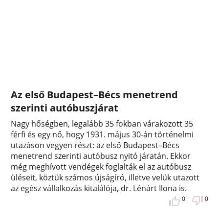
Az első Budapest–Bécs menetrend
szerinti autóbuszjárat
Nagy hőségben, legalább 35 fokban várakozott 35
férfi és egy nő, hogy 1931. május 30-án történelmi
utazáson vegyen részt: az első Budapest–Bécs
menetrend szerinti autóbusz nyitó járatán. Ekkor
még meghívott vendégek foglalták el az autóbusz
üléseit, köztük számos újságíró, illetve velük utazott
az egész vállalkozás kitalálója, dr. Lénárt Ilona is.
0
0