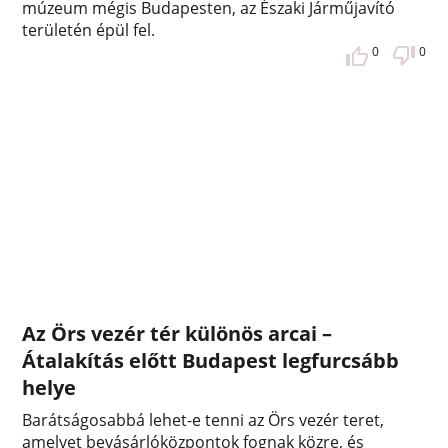
múzeum mégis Budapesten, az Északi Járműjavító
területén épül fel.
0
0
Az Örs vezér tér különös arcai –
Átalakítás előtt Budapest legfurcsább
helye
Barátságosabbá lehet-e tenni az Örs vezér teret,
amelyet bevásárlóközpontok fognak közre, és