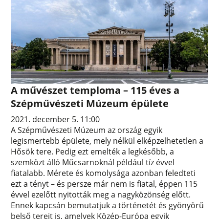
A művészet temploma – 115 éves a
Szépművészeti Múzeum épülete
2021. december 5. 11:00
A Szépművészeti Múzeum az ország egyik
legismertebb épülete, mely nélkül elképzelhetetlen a
Hősök tere. Pedig ezt emelték a legkésőbb, a
szemközt álló Műcsarnoknál például tíz évvel
fiatalabb. Mérete és komolysága azonban feledteti
ezt a tényt – és persze már nem is fiatal, éppen 115
évvel ezelőtt nyitották meg a nagyközönség előtt.
Ennek kapcsán bemutatjuk a történetét és gyönyörű
belső tereit is, amelyek Közép-Európa egyik