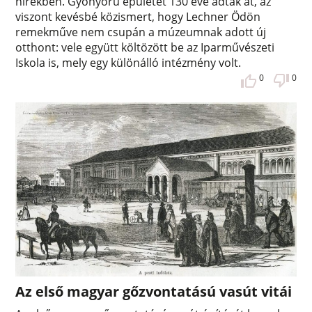
hírekben. Gyönyörű épületét 130 éve adták át, az
viszont kevésbé közismert, hogy Lechner Ödön
remekműve nem csupán a múzeumnak adott új
otthont: vele együtt költözött be az Iparművészeti
Iskola is, mely egy különálló intézmény volt.
0
0
Az első magyar gőzvontatású vasút vitái