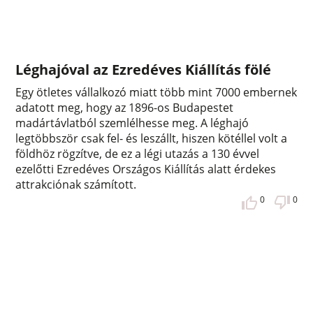
Léghajóval az Ezredéves Kiállítás fölé
Egy ötletes vállalkozó miatt több mint 7000 embernek
adatott meg, hogy az 1896-os Budapestet
madártávlatból szemlélhesse meg. A léghajó
legtöbbször csak fel- és leszállt, hiszen kötéllel volt a
földhöz rögzítve, de ez a légi utazás a 130 évvel
ezelőtti Ezredéves Országos Kiállítás alatt érdekes
attrakciónak számított.
0
0