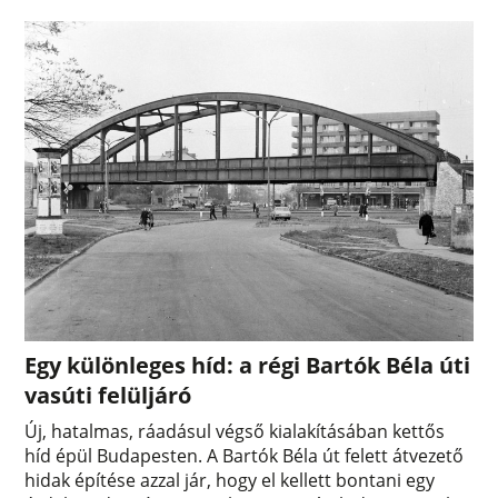
Egy különleges híd: a régi Bartók Béla úti
vasúti felüljáró
Új, hatalmas, ráadásul végső kialakításában kettős
híd épül Budapesten. A Bartók Béla út felett átvezető
hidak építése azzal jár, hogy el kellett bontani egy