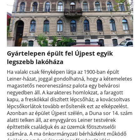
Gyártelepen épült fel Újpest egyik
legszebb lakóháza
Ha valaki csak fényképen látja az 1900-ban épült
Leiner-házat, joggal gondolhatná, hogy a kétemeletes
magastetős neoreneszánsz palota egy belvárosi
negyedben áll. A karakteres homlokzat, a faragott
kapu, a freskókkal díszített lépcsőház, a kovácsoltvas
lépcsőkorlátok tovább erősítenék ezt az elképzelést.
Azonban az épület Újpest szélén, a Duna sor 14. szám
alatti telken áll, az enyvgyáros Leiner testvérek
építtették családjuk és az üzemük főtisztviselői
számára. A ma önkormányzati bérházként működő