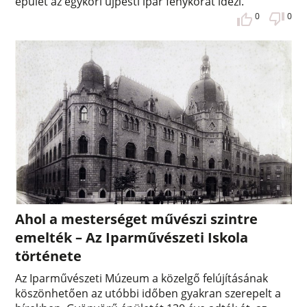
épület az egykori újpesti ipar fénykorát idézi.
0
0
Ahol a mesterséget művészi szintre
emelték – Az Iparművészeti Iskola
története
Az Iparművészeti Múzeum a közelgő felújításának
köszönhetően az utóbbi időben gyakran szerepelt a