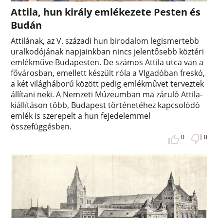
Attila, hun király emlékezete Pesten és
Budán
Attilának, az V. századi hun birodalom legismertebb
uralkodójának napjainkban nincs jelentősebb köztéri
emlékműve Budapesten. De számos Attila utca van a
fővárosban, emellett készült róla a VIgadóban freskó,
a két világháború között pedig emlékművet terveztek
állítani neki. A Nemzeti Múzeumban ma záruló Attila-
kiállításon több, Budapest történetéhez kapcsolódó
emlék is szerepelt a hun fejedelemmel
összefüggésben.
0
0