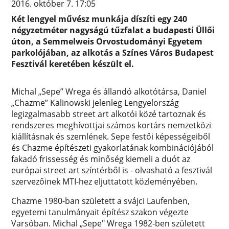
2016. október 7. 17:05
Két lengyel művész munkája díszíti egy 240
négyzetméter nagyságú tűzfalat a budapesti Üllői
úton, a Semmelweis Orvostudományi Egyetem
parkolójában, az alkotás a Színes Város Budapest
Fesztivál keretében készült el.
Michal „Sepe” Wrega és állandó alkotótársa, Daniel
„Chazme” Kalinowski jelenleg Lengyelország
legizgalmasabb street art alkotói közé tartoznak és
rendszeres meghívottjai számos kortárs nemzetközi
kiállításnak és szemlének. Sepe festői képességeiből
és Chazme építészeti gyakorlatának kombinációjából
fakadó frissesség és minőség kiemeli a duót az
európai street art színtérből is - olvasható a fesztivál
szervezőinek MTI-hez eljuttatott közleményében.
Chazme 1980-ban született a svájci Laufenben,
egyetemi tanulmányait építész szakon végezte
Varsóban. Michal „Sepe" Wrega 1982-ben született