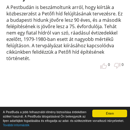
A Pestbudán is beszámoltunk arról, hogy kiírták a
közbeszerzést a Petőfi híd felújításának tervezésre. Ez
a budapesti hidunk jövőre lesz 90 éves, és a második
felépítésének is jövőre lesz a 75. évfordulója. Tehát
nem egy fiatal hídról van szó, ráadásul évtizedekkel
ezelőtt, 1979-1980-ban esett át nagyobb mértékű
felújításon. A tervpályázat kiírásához kapcsolódva
cikkünkben felidézzük a Petőfi híd építésének
történetét.
0
0
A PestBuda a jobb felhasználói élmény biztosítása érdekében
Értem
sütiket használ. A PestBuda látogatásával Ön beleegyezik az
ilyen adatfájlok fogadásába és elfogadja az adat- és sütikezelésre vonatkozó irányelveket.
További információk