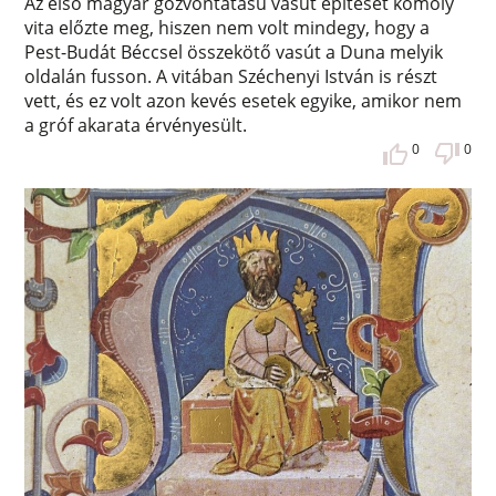
Az első magyar gőzvontatású vasút építését komoly
vita előzte meg, hiszen nem volt mindegy, hogy a
Pest-Budát Béccsel összekötő vasút a Duna melyik
oldalán fusson. A vitában Széchenyi István is részt
vett, és ez volt azon kevés esetek egyike, amikor nem
a gróf akarata érvényesült.
0
0