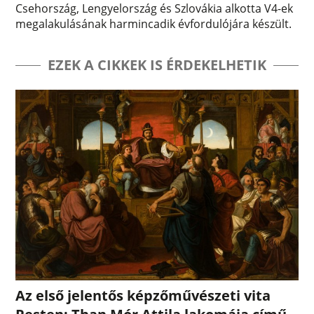
Csehország, Lengyelország és Szlovákia alkotta V4-ek
megalakulásának harmincadik évfordulójára készült.
EZEK A CIKKEK IS ÉRDEKELHETIK
Az első jelentős képzőművészeti vita