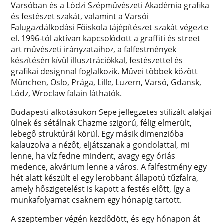
Varsóban és a Lódzi Szépművészeti Akadémia grafika
és festészet szakát, valamint a Varsói
Falugazdálkodási Főiskola tájépítészet szakát végezte
el. 1996-tól aktívan kapcsolódott a graffiti és street
art művészeti irányzataihoz, a falfestmények
készítésén kívül illusztrációkkal, festészettel és
grafikai designnal foglalkozik. Művei többek között
München, Oslo, Prága, Lille, Luzern, Varsó, Gdansk,
Lódz, Wroclaw falain láthatók.
Budapesti alkotásukon Sepe jellegzetes stilizált alakjai
ülnek és sétálnak Chazme szigorú, félig elmerült,
lebegő struktúrái körül. Egy másik dimenzióba
kalauzolva a nézőt, eljátszanak a gondolattal, mi
lenne, ha víz fedne mindent, avagy egy óriás
medence, akvárium lenne a város. A falfestmény egy
hét alatt készült el egy lerobbant állapotú tűzfalra,
amely hőszigetelést is kapott a festés előtt, így a
munkafolyamat csaknem egy hónapig tartott.
A szeptember végén kezdődött, és egy hónapon át