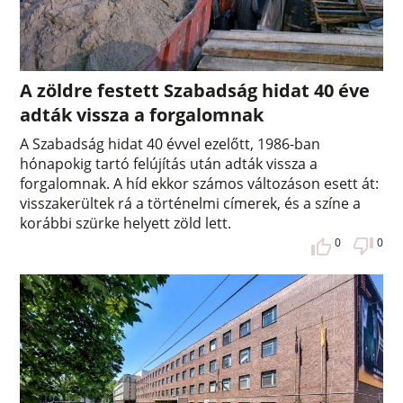
A zöldre festett Szabadság hidat 40 éve
adták vissza a forgalomnak
A Szabadság hidat 40 évvel ezelőtt, 1986-ban
hónapokig tartó felújítás után adták vissza a
forgalomnak. A híd ekkor számos változáson esett át:
visszakerültek rá a történelmi címerek, és a színe a
korábbi szürke helyett zöld lett.
0
0