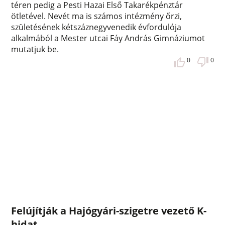
téren pedig a Pesti Hazai Első Takarékpénztár
ötletével. Nevét ma is számos intézmény őrzi,
születésének kétszáznegyvenedik évfordulója
alkalmából a Mester utcai Fáy András Gimnáziumot
mutatjuk be.
0
0
Felújítják a Hajógyári-szigetre vezető K-
hidat