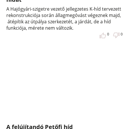
A Hajógyári-szigetre vezető jellegzetes K-híd tervezett
rekonstrukciója során állagmegóvást végeznek majd,
átépítik az útpálya szerkezetét, a járdát, de a híd
funkciója, mérete nem változik.
0
0
A felújítandó Petőfi híd