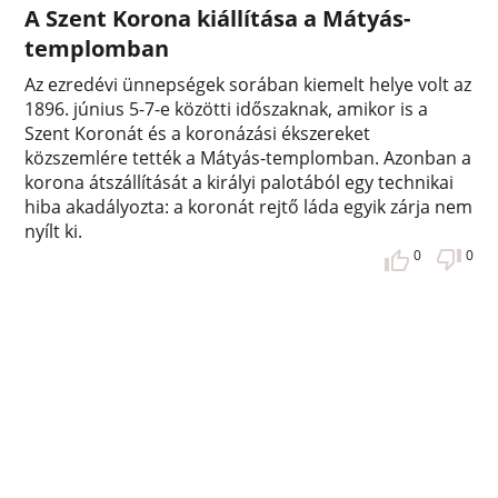
A Szent Korona kiállítása a Mátyás-
templomban
Az ezredévi ünnepségek sorában kiemelt helye volt az
1896. június 5-7-e közötti időszaknak, amikor is a
Szent Koronát és a koronázási ékszereket
közszemlére tették a Mátyás-templomban. Azonban a
korona átszállítását a királyi palotából egy technikai
hiba akadályozta: a koronát rejtő láda egyik zárja nem
nyílt ki.
0
0