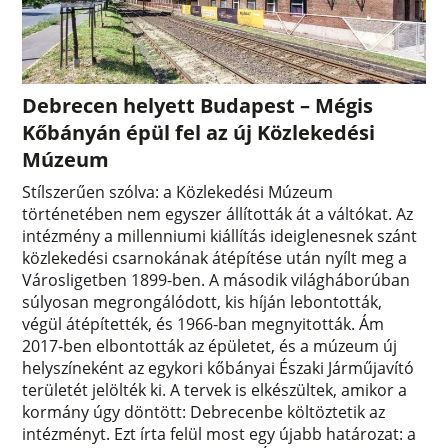
Debrecen helyett Budapest – Mégis
Kőbányán épül fel az új Közlekedési
Múzeum
Stílszerűen szólva: a Közlekedési Múzeum
történetében nem egyszer állították át a váltókat. Az
intézmény a millenniumi kiállítás ideiglenesnek szánt
közlekedési csarnokának átépítése után nyílt meg a
Városligetben 1899-ben. A második világháborúban
súlyosan megrongálódott, kis híján lebontották,
végül átépítették, és 1966-ban megnyitották. Ám
2017-ben elbontották az épületet, és a múzeum új
helyszíneként az egykori kőbányai Északi Járműjavító
területét jelölték ki. A tervek is elkészültek, amikor a
kormány úgy döntött: Debrecenbe költöztetik az
intézményt. Ezt írta felül most egy újabb határozat: a