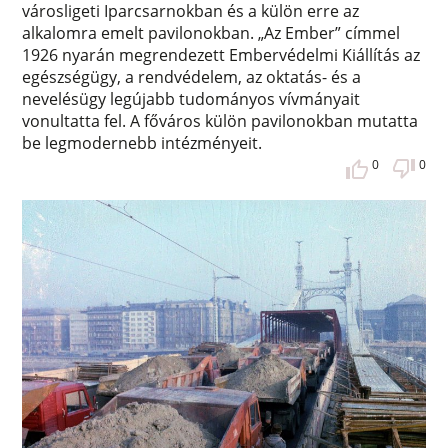
városligeti Iparcsarnokban és a külön erre az
alkalomra emelt pavilonokban. „Az Ember” címmel
1926 nyarán megrendezett Embervédelmi Kiállítás az
egészségügy, a rendvédelem, az oktatás- és a
nevelésügy legújabb tudományos vívmányait
vonultatta fel. A főváros külön pavilonokban mutatta
be legmodernebb intézményeit.
0
0