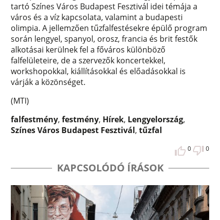
tartó Színes Város Budapest Fesztivál idei témája a
város és a víz kapcsolata, valamint a budapesti
olimpia. A jellemzően tűzfalfestésekre épülő program
során lengyel, spanyol, orosz, francia és brit festők
alkotásai kerülnek fel a főváros különböző
falfelületeire, de a szervezők koncertekkel,
workshopokkal, kiállításokkal és előadásokkal is
várják a közönséget.
(MTI)
falfestmény
,
festmény
,
Hírek
,
Lengyelország
,
Színes Város Budapest Fesztivál
,
tűzfal
0
0
KAPCSOLÓDÓ ÍRÁSOK