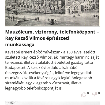
Mauzóleum, víztorony, telefonközpont –
Ray Rezső Vilmos építészeti
munkássága
Kevésbé ismert építőművészünk a 150 évvel ezelőtt
született Ray Rezső Vilmos, aki mintegy harminc saját
tervezésű, illetve átalakított épülettel gazdagította
Budapestet. A kerek évforduló alkalmából
összegezzük tevékenységét, felidézve legegyedibb
munkáit, köztük a főváros egyik legkülönlegesebb
síremlékét, egyik legszebb víztornyát, illetve
legnagyobb telefonközpontját is.
0
0