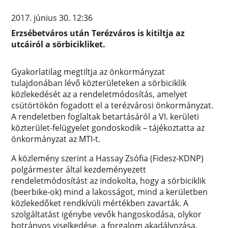
2017. június 30. 12:36
Erzsébetváros után Terézváros is kitiltja az
utcáiról a sörbicikliket.
Gyakorlatilag megtiltja az önkormányzat
tulajdonában lévő közterületeken a sörbiciklik
közlekedését az a rendeletmódosítás, amelyet
csütörtökön fogadott el a terézvárosi önkormányzat.
A rendeletben foglaltak betartásáról a VI. kerületi
közterület-felügyelet gondoskodik – tájékoztatta az
önkormányzat az MTI-t.
A közlemény szerint a Hassay Zsófia (Fidesz-KDNP)
polgármester által kezdeményezett
rendeletmódosítást az indokolta, hogy a sörbiciklik
(beerbike-ok) mind a lakosságot, mind a kerületben
közlekedőket rendkívüli mértékben zavarták. A
szolgáltatást igénybe vevők hangoskodása, olykor
botrányos viselkedése, a forgalom akadályozása,