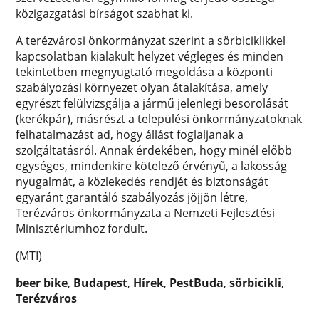
közigazgatási bírságot szabhat ki.
A terézvárosi önkormányzat szerint a sörbiciklikkel
kapcsolatban kialakult helyzet végleges és minden
tekintetben megnyugtató megoldása a központi
szabályozási környezet olyan átalakítása, amely
egyrészt felülvizsgálja a jármű jelenlegi besorolását
(kerékpár), másrészt a települési önkormányzatoknak
felhatalmazást ad, hogy állást foglaljanak a
szolgáltatásról. Annak érdekében, hogy minél előbb
egységes, mindenkire kötelező érvényű, a lakosság
nyugalmát, a közlekedés rendjét és biztonságát
egyaránt garantáló szabályozás jöjjön létre,
Terézváros önkormányzata a Nemzeti Fejlesztési
Minisztériumhoz fordult.
(MTI)
beer bike
,
Budapest
,
Hírek
,
PestBuda
,
sörbicikli
,
Terézváros