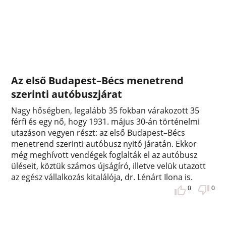
Az első Budapest–Bécs menetrend
szerinti autóbuszjárat
Nagy hőségben, legalább 35 fokban várakozott 35
férfi és egy nő, hogy 1931. május 30-án történelmi
utazáson vegyen részt: az első Budapest–Bécs
menetrend szerinti autóbusz nyitó járatán. Ekkor
még meghívott vendégek foglalták el az autóbusz
üléseit, köztük számos újságíró, illetve velük utazott
az egész vállalkozás kitalálója, dr. Lénárt Ilona is.
0
0