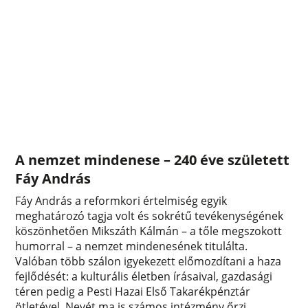
A nemzet mindenese – 240 éve született
Fáy András
Fáy András a reformkori értelmiség egyik
meghatározó tagja volt és sokrétű tevékenységének
köszönhetően Mikszáth Kálmán – a tőle megszokott
humorral – a nemzet mindenesének titulálta.
Valóban több szálon igyekezett előmozdítani a haza
fejlődését: a kulturális életben írásaival, gazdasági
téren pedig a Pesti Hazai Első Takarékpénztár
ötletével. Nevét ma is számos intézmény őrzi,