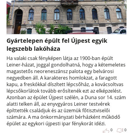
Gyártelepen épült fel Újpest egyik
legszebb lakóháza
Ha valaki csak fényképen látja az 1900-ban épült
Leiner-házat, joggal gondolhatná, hogy a kétemeletes
magastetős neoreneszánsz palota egy belvárosi
negyedben áll. A karakteres homlokzat, a faragott
kapu, a freskókkal díszített lépcsőház, a kovácsoltvas
lépcsőkorlátok tovább erősítenék ezt az elképzelést.
Azonban az épület Újpest szélén, a Duna sor 14. szám
alatti telken áll, az enyvgyáros Leiner testvérek
építtették családjuk és az üzemük főtisztviselői
számára. A ma önkormányzati bérházként működő
épület az egykori újpesti ipar fénykorát idézi.
0
0