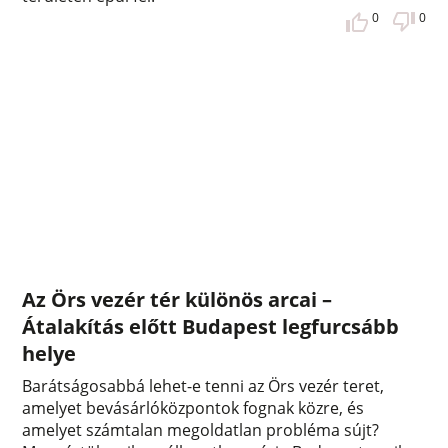
0
0
Az Örs vezér tér különös arcai –
Átalakítás előtt Budapest legfurcsább
helye
Barátságosabbá lehet-e tenni az Örs vezér teret,
amelyet bevásárlóközpontok fognak közre, és
amelyet számtalan megoldatlan probléma sújt?