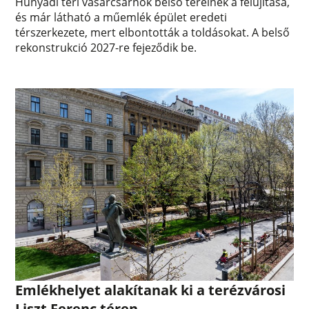
Hunyadi téri vásárcsarnok belső tereinek a felújítása,
és már látható a műemlék épület eredeti
térszerkezete, mert elbontották a toldásokat. A belső
rekonstrukció 2027-re fejeződik be.
Emlékhelyet alakítanak ki a terézvárosi
Liszt Ferenc téren