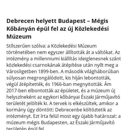
Debrecen helyett Budapest – Mégis
Kőbányán épül fel az új Közlekedési
Múzeum
Stílszerűen szólva: a Közlekedési Múzeum
történetében nem egyszer állították át a váltókat. Az
intézmény a millenniumi kiállítás ideiglenesnek szánt
közlekedési csarnokának átépítése után nyílt meg a
Városligetben 1899-ben. A második világháborúban
súlyosan megrongálódott, kis híján lebontották,
végül átépítették, és 1966-ban megnyitották. Ám
2017-ben elbontották az épületet, és a múzeum új
helyszíneként az egykori kőbányai Északi Járműjavító
területét jelölték ki. A tervek is elkészültek, amikor a
kormány úgy döntött: Debrecenbe költöztetik az
intézményt. Ezt írta felül most egy újabb határozat: a
múzeum mégis Budapesten, az Északi Járműjavító
területén épül fel.