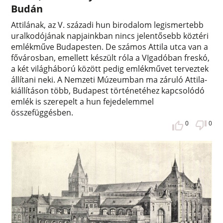
Budán
Attilának, az V. századi hun birodalom legismertebb
uralkodójának napjainkban nincs jelentősebb köztéri
emlékműve Budapesten. De számos Attila utca van a
fővárosban, emellett készült róla a VIgadóban freskó,
a két világháború között pedig emlékművet terveztek
állítani neki. A Nemzeti Múzeumban ma záruló Attila-
kiállításon több, Budapest történetéhez kapcsolódó
emlék is szerepelt a hun fejedelemmel
összefüggésben.
0
0