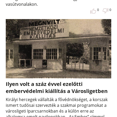
vasútvonalakon.
0
0
Ilyen volt a száz évvel ezelőtti
embervédelmi kiállítás a Városligetben
Királyi hercegek vállalták a fővédnökséget, a korszak
ismert tudósai szervezték a szakmai programokat a
városligeti Iparcsarnokban és a külön erre az
alkalomra emelt pavilonokban. „Az Ember” címmel