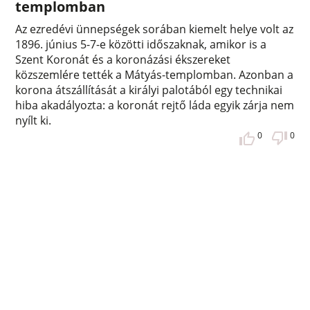
templomban
Az ezredévi ünnepségek sorában kiemelt helye volt az
1896. június 5-7-e közötti időszaknak, amikor is a
Szent Koronát és a koronázási ékszereket
közszemlére tették a Mátyás-templomban. Azonban a
korona átszállítását a királyi palotából egy technikai
hiba akadályozta: a koronát rejtő láda egyik zárja nem
nyílt ki.
0
0