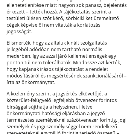
ellehetetlenítése miatt nagyon sok panasz, bejelentés
érkezett – tették hozzá. A tájékoztatás szerint a
testületi ülésen szót kérő, sörbicikliket üzemeltető
cégek képviselői nem vitatták a korlátozás
jogosságát.
Elismerték, hogy az általuk kínált szolgáltatás
jellegéből adódóan nem tartható normális
mederben, így az azzal járó kellemetlenségek egy
ponton túl nem tolerálhatók. Mindössze azt kérték,
hogy kapjanak írásos tájékoztatást a rendelet
módosításáról és megsértésének szankcionálásáról –
írta az önkormányzat.
A közlemény szerint a jogsértés elkövetőjét a
közterület-felügyelő legfeljebb ötvenezer forintos
bírsággal sújthatja a helyszínen, illetve
önkormányzati hatósági eljárásban a jegyző –
természetes személyeknél százötvenezer forintig, jogi
személyek és jogi személyiséggel nem rendelkező
szervezeteknél egymillió forintig terjedő összegű –