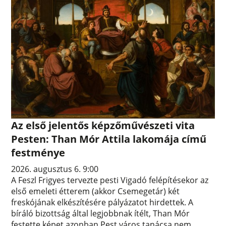
Az első jelentős képzőművészeti vita
Pesten: Than Mór Attila lakomája című
festménye
2026. augusztus 6. 9:00
A Feszl Frigyes tervezte pesti Vigadó felépítésekor az
első emeleti étterem (akkor Csemegetár) két
freskójának elkészítésére pályázatot hirdettek. A
bíráló bizottság által legjobbnak ítélt, Than Mór
festette képet azonban Pest város tanácsa nem