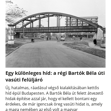
Egy különleges híd: a régi Bartók Béla úti
vasúti felüljáró
Új, hatalmas, ráadásul végső kialakításában kettős
híd épül Budapesten. A Bartók Béla út felett átvezető
hidak építése azzal jár, hogy el kellett bontani egy
érdekes, de már igencsak öreg vasúti hidat is, amely
a maga nemében az első volt a magyar