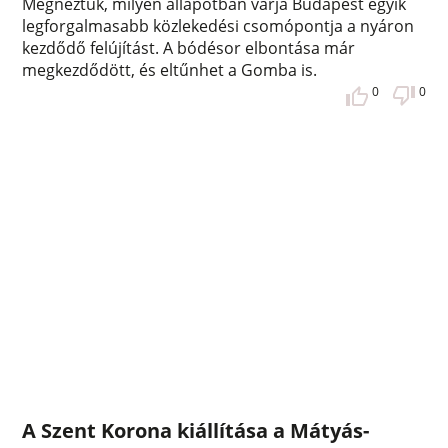
Megnéztük, milyen állapotban várja Budapest egyik
legforgalmasabb közlekedési csomópontja a nyáron
kezdődő felújítást. A bódésor elbontása már
megkezdődött, és eltűnhet a Gomba is.
0
0
A Szent Korona kiállítása a Mátyás-