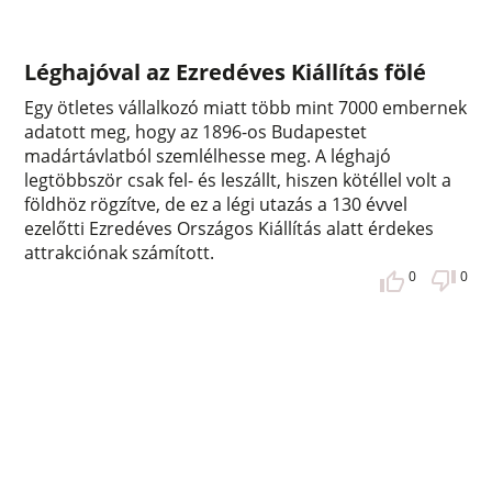
Léghajóval az Ezredéves Kiállítás fölé
Egy ötletes vállalkozó miatt több mint 7000 embernek
adatott meg, hogy az 1896-os Budapestet
madártávlatból szemlélhesse meg. A léghajó
legtöbbször csak fel- és leszállt, hiszen kötéllel volt a
földhöz rögzítve, de ez a légi utazás a 130 évvel
ezelőtti Ezredéves Országos Kiállítás alatt érdekes
attrakciónak számított.
0
0