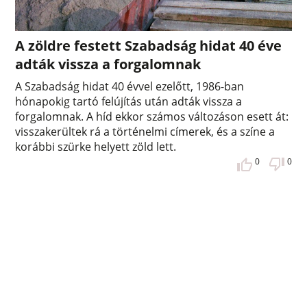
A zöldre festett Szabadság hidat 40 éve
adták vissza a forgalomnak
A Szabadság hidat 40 évvel ezelőtt, 1986-ban
hónapokig tartó felújítás után adták vissza a
forgalomnak. A híd ekkor számos változáson esett át:
visszakerültek rá a történelmi címerek, és a színe a
korábbi szürke helyett zöld lett.
0
0