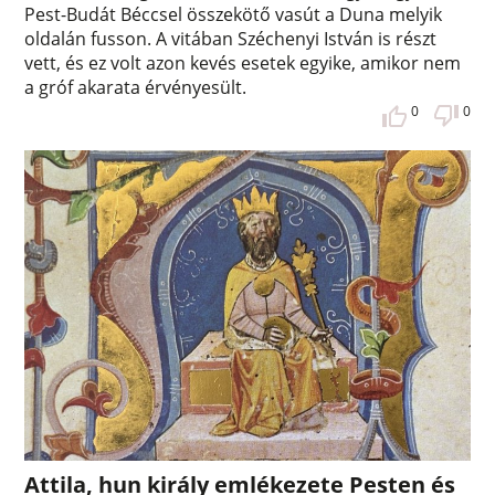
Pest-Budát Béccsel összekötő vasút a Duna melyik
oldalán fusson. A vitában Széchenyi István is részt
vett, és ez volt azon kevés esetek egyike, amikor nem
a gróf akarata érvényesült.
0
0
Attila, hun király emlékezete Pesten és