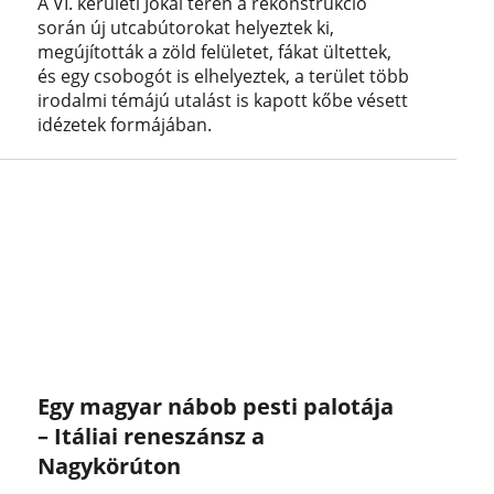
A VI. kerületi Jókai téren a rekonstrukció
során új utcabútorokat helyeztek ki,
megújították a zöld felületet, fákat ültettek,
és egy csobogót is elhelyeztek, a terület több
irodalmi témájú utalást is kapott kőbe vésett
idézetek formájában.
Egy magyar nábob pesti palotája
– Itáliai reneszánsz a
Nagykörúton