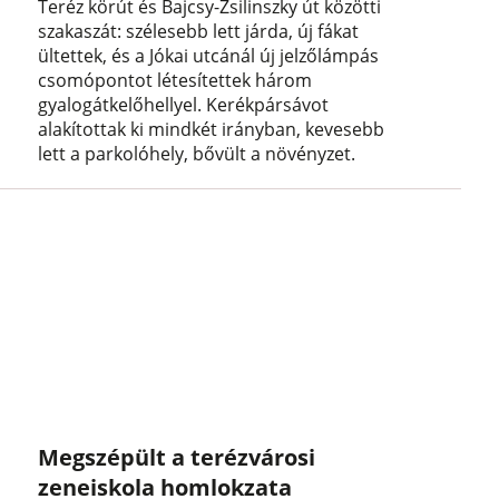
Teréz körút és Bajcsy-Zsilinszky út közötti
szakaszát: szélesebb lett járda, új fákat
ültettek, és a Jókai utcánál új jelzőlámpás
csomópontot létesítettek három
gyalogátkelőhellyel. Kerékpársávot
alakítottak ki mindkét irányban, kevesebb
lett a parkolóhely, bővült a növényzet.
Megszépült a terézvárosi
zeneiskola homlokzata