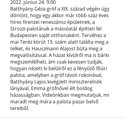
2022. június 24. 9:00
Batthyány Géza gróf a XIX. század végén úgy
döntött, hogy egy akkor már több száz éves
híres firenzei reneszánsz épületnek, a
Strozzi-palotának a másolatát építteti fel
Budapesten saját otthonaként. Tervéhez a
mai Teréz körút 13. szám alatt találta meg a
telket, és Hauszmann Alajost bízta meg a
megvalósítással. A házat kívülről ma is bárki
megszemlélheti, ám csak kevesen tudják,
hogyan nézett ki belülről ez a fényűző főúri
palota, amelyben a gróf távoli rokonával,
Batthyány Lajos kivégzett miniszterelnök
lányával, Emma grófnővel élt boldog
házasságban. Videónkban megmutatjuk, mi
maradt meg mára a palota pazar belső
tereiből.