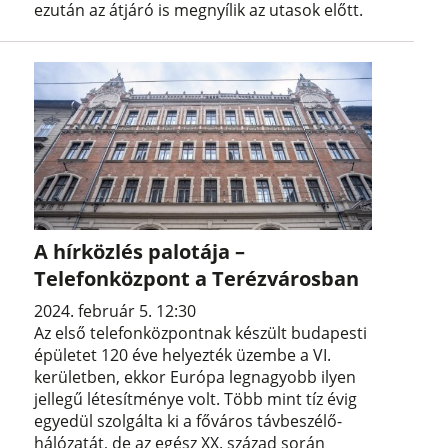
ezután az átjáró is megnyílik az utasok előtt.
A hírközlés palotája –
Telefonközpont a Terézvárosban
2024. február 5. 12:30
Az első telefonközpontnak készült budapesti
épületet 120 éve helyezték üzembe a VI.
kerületben, ekkor Európa legnagyobb ilyen
jellegű létesítménye volt. Több mint tíz évig
egyedül szolgálta ki a főváros távbeszélő-
hálózatát, de az egész XX. század során