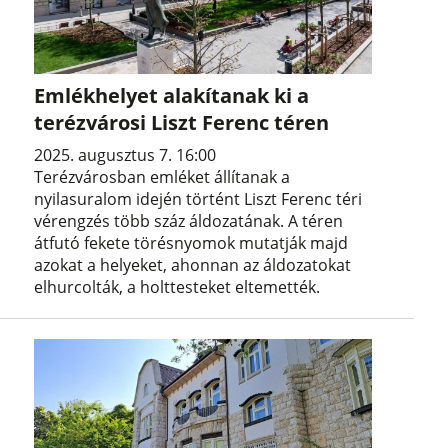
Emlékhelyet alakítanak ki a
terézvárosi Liszt Ferenc téren
2025. augusztus 7. 16:00
Terézvárosban emléket állítanak a
nyilasuralom idején történt Liszt Ferenc téri
vérengzés több száz áldozatának. A téren
átfutó fekete törésnyomok mutatják majd
azokat a helyeket, ahonnan az áldozatokat
elhurcolták, a holttesteket eltemették.