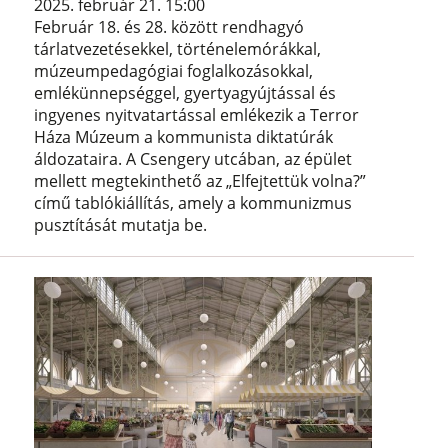
2025. február 21. 15:00
Február 18. és 28. között rendhagyó
tárlatvezetésekkel, történelemórákkal,
múzeumpedagógiai foglalkozásokkal,
emlékünnepséggel, gyertyagyújtással és
ingyenes nyitvatartással emlékezik a Terror
Háza Múzeum a kommunista diktatúrák
áldozataira. A Csengery utcában, az épület
mellett megtekinthető az „Elfejtettük volna?”
című tablókiállítás, amely a kommunizmus
pusztítását mutatja be.