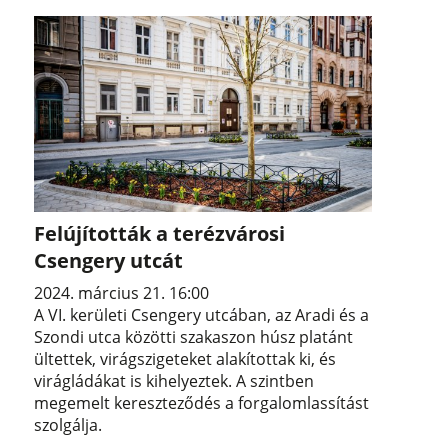
Felújították a terézvárosi
Csengery utcát
2024. március 21. 16:00
A VI. kerületi Csengery utcában, az Aradi és a
Szondi utca közötti szakaszon húsz platánt
ültettek, virágszigeteket alakítottak ki, és
virágládákat is kihelyeztek. A szintben
megemelt kereszteződés a forgalomlassítást
szolgálja.