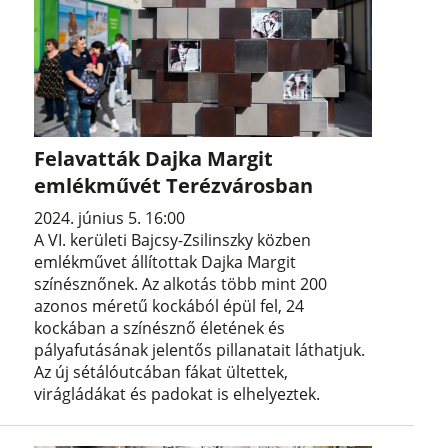
Felavatták Dajka Margit
emlékművét Terézvárosban
2024. június 5. 16:00
A VI. kerületi Bajcsy-Zsilinszky közben
emlékművet állítottak Dajka Margit
színésznőnek. Az alkotás több mint 200
azonos méretű kockából épül fel, 24
kockában a színésznő életének és
pályafutásának jelentős pillanatait láthatjuk.
Az új sétálóutcában fákat ültettek,
virágládákat és padokat is elhelyeztek.