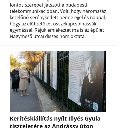
fontos szerepet játszott a budapesti
telekommunikációban. Volt, hogy háromszáz
kezelőnő serénykedett benne éjjel és nappal,
hogy az előfizetőket összekapcsolhassák
egymással. Rájuk emlékeztet ma is az épület
Nagymező utcai díszes homlokzata.
Kerítéskiállítás nyílt Illyés Gyula
tiszteletére az Andrássy úton