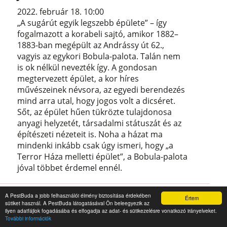
2022. február 18. 10:00
„A sugárút egyik legszebb épülete” – így
fogalmazott a korabeli sajtó, amikor 1882–
1883-ban megépült az Andrássy út 62.,
vagyis az egykori Bobula-palota. Talán nem
is ok nélkül nevezték így. A gondosan
megtervezett épület, a kor híres
művészeinek névsora, az egyedi berendezés
mind arra utal, hogy jogos volt a dicséret.
Sőt, az épület hűen tükrözte tulajdonosa
anyagi helyzetét, társadalmi státuszát és az
építészeti nézeteit is. Noha a házat ma
mindenki inkább csak úgy ismeri, hogy „a
Terror Háza melletti épület”, a Bobula-palota
jóval többet érdemel ennél.
A PestBuda a jobb felhasználói élmény biztosítása érdekében
Értem
sütiket használ. A PestBuda látogatásával Ön beleegyezik az
ilyen adatfájlok fogadásába és elfogadja az adat- és sütikezelésre vonatkozó irányelveket.
További információk