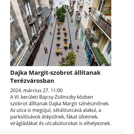
Dajka Margit-szobrot állítanak
Terézvárosban
2024. március 27. 11:00
A VI. kerületi Bajcsy-Zsilinszky közben
szobrot állítanak Dajka Margit színésznőnek.
Az utca is megújul, sétálóutcává alakul, a
parkolósávok átépülnek, fákat ültetnek,
virágládákat és utcabútorokat is elhelyeznek.