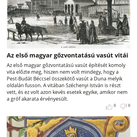
Az első magyar gőzvontatású vasút vitái
Az első magyar gőzvontatású vasút építését komoly
vita előzte meg, hiszen nem volt mindegy, hogy a
Pest-Budát Béccsel összekötő vasút a Duna melyik
oldalán fusson. A vitában Széchenyi István is részt
vett, és ez volt azon kevés esetek egyike, amikor nem
a gróf akarata érvényesült.
0
0