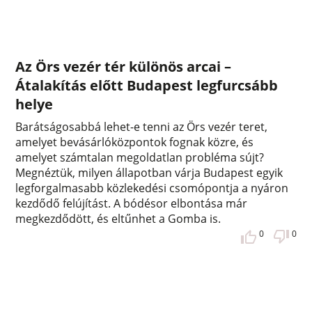
Az Örs vezér tér különös arcai –
Átalakítás előtt Budapest legfurcsább
helye
Barátságosabbá lehet-e tenni az Örs vezér teret,
amelyet bevásárlóközpontok fognak közre, és
amelyet számtalan megoldatlan probléma sújt?
Megnéztük, milyen állapotban várja Budapest egyik
legforgalmasabb közlekedési csomópontja a nyáron
kezdődő felújítást. A bódésor elbontása már
megkezdődött, és eltűnhet a Gomba is.
0
0