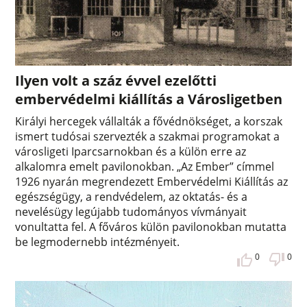
Ilyen volt a száz évvel ezelőtti
embervédelmi kiállítás a Városligetben
Királyi hercegek vállalták a fővédnökséget, a korszak
ismert tudósai szervezték a szakmai programokat a
városligeti Iparcsarnokban és a külön erre az
alkalomra emelt pavilonokban. „Az Ember” címmel
1926 nyarán megrendezett Embervédelmi Kiállítás az
egészségügy, a rendvédelem, az oktatás- és a
nevelésügy legújabb tudományos vívmányait
vonultatta fel. A főváros külön pavilonokban mutatta
be legmodernebb intézményeit.
0
0