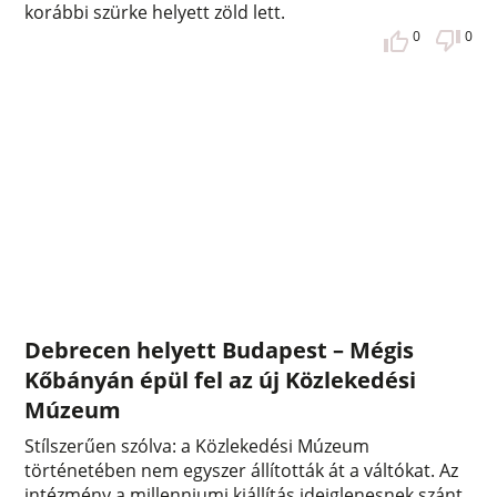
korábbi szürke helyett zöld lett.
0
0
Debrecen helyett Budapest – Mégis
Kőbányán épül fel az új Közlekedési
Múzeum
Stílszerűen szólva: a Közlekedési Múzeum
történetében nem egyszer állították át a váltókat. Az
intézmény a millenniumi kiállítás ideiglenesnek szánt