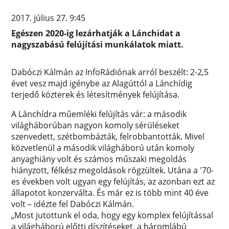
2017. július 27. 9:45
Egészen 2020-ig lezárhatják a Lánchidat a
nagyszabású felújítási munkálatok miatt.
Dabóczi Kálmán az InfoRádiónak arról beszélt: 2-2,5
évet vesz majd igénybe az Alagúttól a Lánchídig
terjedő közterek és létesítmények felújítása.
A Lánchídra műemléki felújítás vár: a második
világháborúban nagyon komoly sérüléseket
szenvedett, szétbombázták, felrobbantották. Mivel
közvetlenül a második világháború után komoly
anyaghiány volt és számos műszaki megoldás
hiányzott, félkész megoldások rögzültek. Utána a '70-
es években volt ugyan egy felújítás, az azonban ezt az
állapotot konzerválta. És már ez is több mint 40 éve
volt – idézte fel Dabóczi Kálmán.
„Most jutottunk el oda, hogy egy komplex felújítással
a világháború előtti díszítéseket, a háromlábú