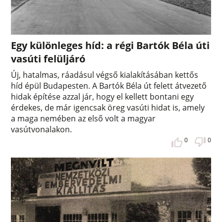
Egy különleges híd: a régi Bartók Béla úti
vasúti felüljáró
Új, hatalmas, ráadásul végső kialakításában kettős
híd épül Budapesten. A Bartók Béla út felett átvezető
hidak építése azzal jár, hogy el kellett bontani egy
érdekes, de már igencsak öreg vasúti hidat is, amely
a maga nemében az első volt a magyar
vasútvonalakon.
0
0