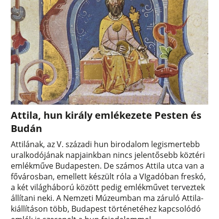
Attila, hun király emlékezete Pesten és
Budán
Attilának, az V. századi hun birodalom legismertebb
uralkodójának napjainkban nincs jelentősebb köztéri
emlékműve Budapesten. De számos Attila utca van a
fővárosban, emellett készült róla a VIgadóban freskó,
a két világháború között pedig emlékművet terveztek
állítani neki. A Nemzeti Múzeumban ma záruló Attila-
kiállításon több, Budapest történetéhez kapcsolódó