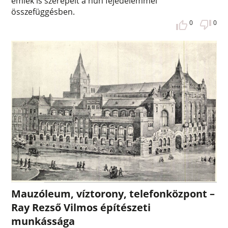
emlék is szerepelt a hun fejedelemmel
összefüggésben.
0
0
Mauzóleum, víztorony, telefonközpont –
Ray Rezső Vilmos építészeti
munkássága