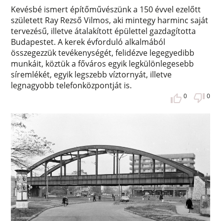
Kevésbé ismert építőművészünk a 150 évvel ezelőtt
született Ray Rezső Vilmos, aki mintegy harminc saját
tervezésű, illetve átalakított épülettel gazdagította
Budapestet. A kerek évforduló alkalmából
összegezzük tevékenységét, felidézve legegyedibb
munkáit, köztük a főváros egyik legkülönlegesebb
síremlékét, egyik legszebb víztornyát, illetve
legnagyobb telefonközpontját is.
0
0