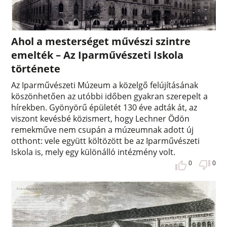
Ahol a mesterséget művészi szintre
emelték – Az Iparművészeti Iskola
története
Az Iparművészeti Múzeum a közelgő felújításának
köszönhetően az utóbbi időben gyakran szerepelt a
hírekben. Gyönyörű épületét 130 éve adták át, az
viszont kevésbé közismert, hogy Lechner Ödön
remekműve nem csupán a múzeumnak adott új
otthont: vele együtt költözött be az Iparművészeti
Iskola is, mely egy különálló intézmény volt.
0
0