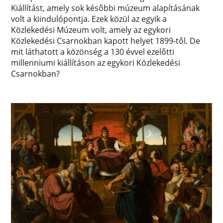
Kiállítást, amely sok későbbi múzeum alapításának
volt a kiindulópontja. Ezek közül az egyik a
Közlekedési Múzeum volt, amely az egykori
Közlekedési Csarnokban kapott helyet 1899-től. De
mit láthatott a közönség a 130 évvel ezelőtti
millenniumi kiállításon az egykori Közlekedési
Csarnokban?