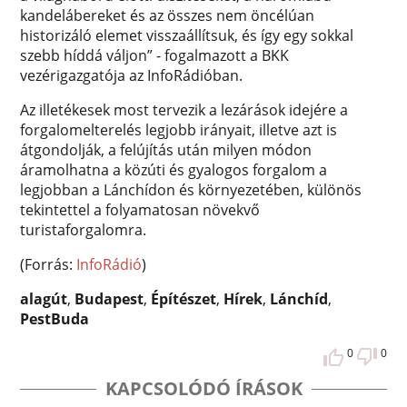
kandelábereket és az összes nem öncélúan
historizáló elemet visszaállítsuk, és így egy sokkal
szebb híddá váljon” - fogalmazott a BKK
vezérigazgatója az InfoRádióban.
Az illetékesek most tervezik a lezárások idejére a
forgalomelterelés legjobb irányait, illetve azt is
átgondolják, a felújítás után milyen módon
áramolhatna a közúti és gyalogos forgalom a
legjobban a Lánchídon és környezetében, különös
tekintettel a folyamatosan növekvő
turistaforgalomra.
(Forrás:
InfoRádió
)
alagút
,
Budapest
,
Építészet
,
Hírek
,
Lánchíd
,
PestBuda
0
0
KAPCSOLÓDÓ ÍRÁSOK