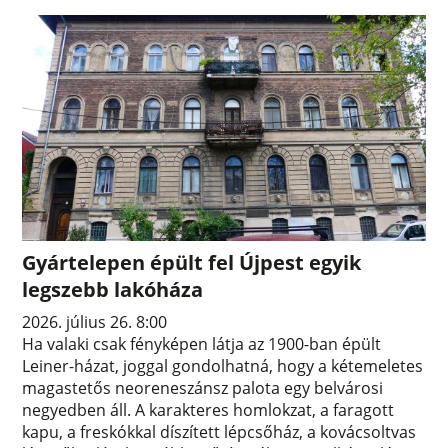
Gyártelepen épült fel Újpest egyik
legszebb lakóháza
2026. július 26. 8:00
Ha valaki csak fényképen látja az 1900-ban épült
Leiner-házat, joggal gondolhatná, hogy a kétemeletes
magastetős neoreneszánsz palota egy belvárosi
negyedben áll. A karakteres homlokzat, a faragott
kapu, a freskókkal díszített lépcsőház, a kovácsoltvas