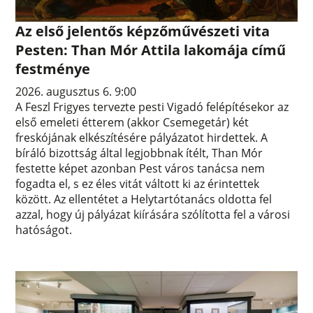
Az első jelentős képzőművészeti vita
Pesten: Than Mór Attila lakomája című
festménye
2026. augusztus 6. 9:00
A Feszl Frigyes tervezte pesti Vigadó felépítésekor az
első emeleti étterem (akkor Csemegetár) két
freskójának elkészítésére pályázatot hirdettek. A
bíráló bizottság által legjobbnak ítélt, Than Mór
festette képet azonban Pest város tanácsa nem
fogadta el, s ez éles vitát váltott ki az érintettek
között. Az ellentétet a Helytartótanács oldotta fel
azzal, hogy új pályázat kiírására szólította fel a városi
hatóságot.