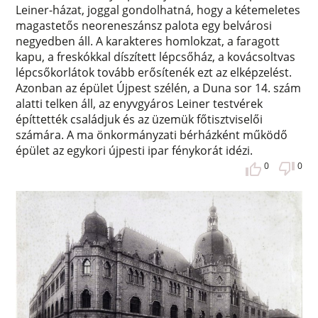
Leiner-házat, joggal gondolhatná, hogy a kétemeletes
magastetős neoreneszánsz palota egy belvárosi
negyedben áll. A karakteres homlokzat, a faragott
kapu, a freskókkal díszített lépcsőház, a kovácsoltvas
lépcsőkorlátok tovább erősítenék ezt az elképzelést.
Azonban az épület Újpest szélén, a Duna sor 14. szám
alatti telken áll, az enyvgyáros Leiner testvérek
építtették családjuk és az üzemük főtisztviselői
számára. A ma önkormányzati bérházként működő
épület az egykori újpesti ipar fénykorát idézi.
0
0