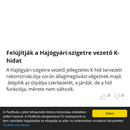
Felújítják a Hajógyári-szigetre vezető K-
hidat
A Hajógyári-szigetre vezető jellegzetes K-híd tervezett
rekonstrukciója során állagmegóvást végeznek majd,
átépítik az útpálya szerkezetét, a járdát, de a híd
funkciója, mérete nem változik.
0
0
A PestBuda a jobb felhasználói élmény biztosítása érdekében
Értem
sütiket használ. A PestBuda látogatásával Ön beleegyezik az
ilyen adatfájlok fogadásába és elfogadja az adat- és sütikezelésre vonatkozó irányelveket.
További információk