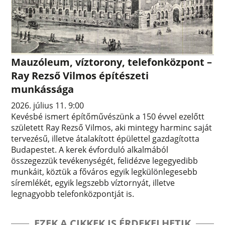
Mauzóleum, víztorony, telefonközpont –
Ray Rezső Vilmos építészeti
munkássága
2026. július 11. 9:00
Kevésbé ismert építőművészünk a 150 évvel ezelőtt
született Ray Rezső Vilmos, aki mintegy harminc saját
tervezésű, illetve átalakított épülettel gazdagította
Budapestet. A kerek évforduló alkalmából
összegezzük tevékenységét, felidézve legegyedibb
munkáit, köztük a főváros egyik legkülönlegesebb
síremlékét, egyik legszebb víztornyát, illetve
legnagyobb telefonközpontját is.
EZEK A CIKKEK IS ÉRDEKELHETIK