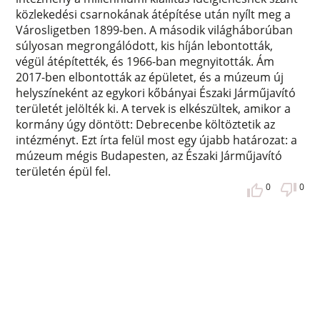
közlekedési csarnokának átépítése után nyílt meg a
Városligetben 1899-ben. A második világháborúban
súlyosan megrongálódott, kis híján lebontották,
végül átépítették, és 1966-ban megnyitották. Ám
2017-ben elbontották az épületet, és a múzeum új
helyszíneként az egykori kőbányai Északi Járműjavító
területét jelölték ki. A tervek is elkészültek, amikor a
kormány úgy döntött: Debrecenbe költöztetik az
intézményt. Ezt írta felül most egy újabb határozat: a
múzeum mégis Budapesten, az Északi Járműjavító
területén épül fel.
0
0