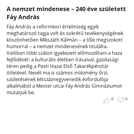
A nemzet mindenese – 240 éve született
Fáy András
Fáy András a reformkori értelmiség egyik
meghatározó tagja volt és sokrétű tevékenységének
köszönhetően Mikszáth Kálmán – a tőle megszokott
humorral – a nemzet mindenesének titulálta.
Valóban több szálon igyekezett előmozdítani a haza
fejlődését: a kulturális életben írásaival, gazdasági
téren pedig a Pesti Hazai Első Takarékpénztár
ötletével. Nevét ma is számos intézmény őrzi,
születésének kétszáznegyvenedik évfordulója
alkalmából a Mester utcai Fáy András Gimnáziumot
mutatjuk be.
0
0