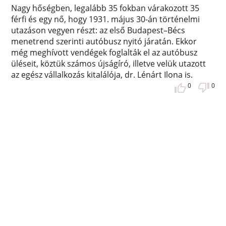
Nagy hőségben, legalább 35 fokban várakozott 35
férfi és egy nő, hogy 1931. május 30-án történelmi
utazáson vegyen részt: az első Budapest–Bécs
menetrend szerinti autóbusz nyitó járatán. Ekkor
még meghívott vendégek foglalták el az autóbusz
üléseit, köztük számos újságíró, illetve velük utazott
az egész vállalkozás kitalálója, dr. Lénárt Ilona is.
0
0