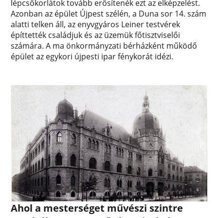
lépcsőkorlátok tovább erősítenék ezt az elképzelést.
Azonban az épület Újpest szélén, a Duna sor 14. szám
alatti telken áll, az enyvgyáros Leiner testvérek
építtették családjuk és az üzemük főtisztviselői
számára. A ma önkormányzati bérházként működő
épület az egykori újpesti ipar fénykorát idézi.
Ahol a mesterséget művészi szintre