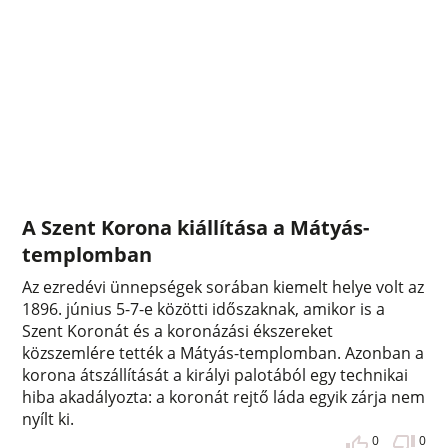
A Szent Korona kiállítása a Mátyás-
templomban
Az ezredévi ünnepségek sorában kiemelt helye volt az
1896. június 5-7-e közötti időszaknak, amikor is a
Szent Koronát és a koronázási ékszereket
közszemlére tették a Mátyás-templomban. Azonban a
korona átszállítását a királyi palotából egy technikai
hiba akadályozta: a koronát rejtő láda egyik zárja nem
nyílt ki.
0
0