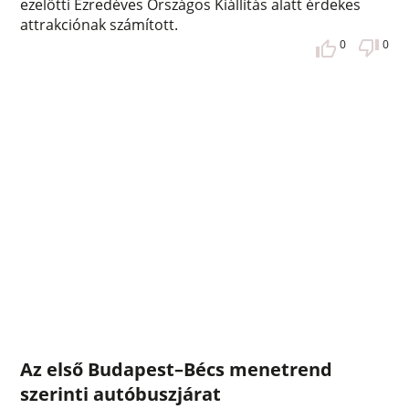
ezelőtti Ezredéves Országos Kiállítás alatt érdekes
attrakciónak számított.
0
0
Az első Budapest–Bécs menetrend
szerinti autóbuszjárat