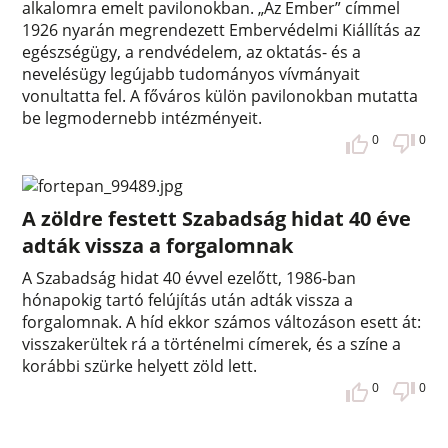
alkalomra emelt pavilonokban. „Az Ember” címmel
1926 nyarán megrendezett Embervédelmi Kiállítás az
egészségügy, a rendvédelem, az oktatás- és a
nevelésügy legújabb tudományos vívmányait
vonultatta fel. A főváros külön pavilonokban mutatta
be legmodernebb intézményeit.
0
0
A zöldre festett Szabadság hidat 40 éve
adták vissza a forgalomnak
A Szabadság hidat 40 évvel ezelőtt, 1986-ban
hónapokig tartó felújítás után adták vissza a
forgalomnak. A híd ekkor számos változáson esett át:
visszakerültek rá a történelmi címerek, és a színe a
korábbi szürke helyett zöld lett.
0
0