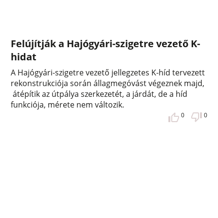
Felújítják a Hajógyári-szigetre vezető K-
hidat
A Hajógyári-szigetre vezető jellegzetes K-híd tervezett
rekonstrukciója során állagmegóvást végeznek majd,
átépítik az útpálya szerkezetét, a járdát, de a híd
funkciója, mérete nem változik.
0
0