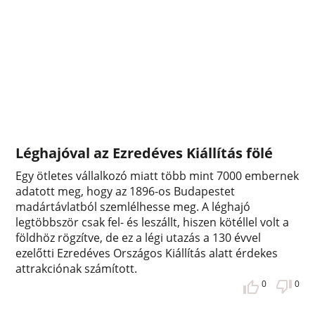
Léghajóval az Ezredéves Kiállítás fölé
Egy ötletes vállalkozó miatt több mint 7000 embernek
adatott meg, hogy az 1896-os Budapestet
madártávlatból szemlélhesse meg. A léghajó
legtöbbször csak fel- és leszállt, hiszen kötéllel volt a
földhöz rögzítve, de ez a légi utazás a 130 évvel
ezelőtti Ezredéves Országos Kiállítás alatt érdekes
attrakciónak számított.
0
0