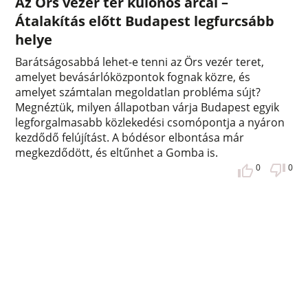
Az Örs vezér tér különös arcai –
Átalakítás előtt Budapest legfurcsább
helye
Barátságosabbá lehet-e tenni az Örs vezér teret,
amelyet bevásárlóközpontok fognak közre, és
amelyet számtalan megoldatlan probléma sújt?
Megnéztük, milyen állapotban várja Budapest egyik
legforgalmasabb közlekedési csomópontja a nyáron
kezdődő felújítást. A bódésor elbontása már
megkezdődött, és eltűnhet a Gomba is.
0
0