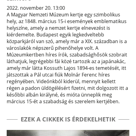
2022. november 20. 13:00
A Magyar Nemzeti Múzeum kertje egy szimbolikus
hely, az 1848. március 15-i események emblematikus
helyszíne, amely a nemzet kertje elnevezést is
kiérdemelte. Budapest egyik legkedveltebb
közparkjáról van szó, amely már a XIX. században is a
városlakók népszerű pihenőhelye volt. A
Múzeumkertben híres írók, szabadsághősök szobrait
láthatjuk, legrégebbi fái közé tartozik az a japánakác,
amely már látta Kossuth Lajos 1894-es temetését, itt
játszottak a Pál utcai fiúk Molnár Ferenc híres
regényében. Videónkból kiderül, mennyit kellett
régen a padon üldögélésért fizetni, mit dolgozott itt a
későbbi albán királyné, és mióta ünneplik meg
március 15-ét a szabadság és szerelem kertjében.
EZEK A CIKKEK IS ÉRDEKELHETIK