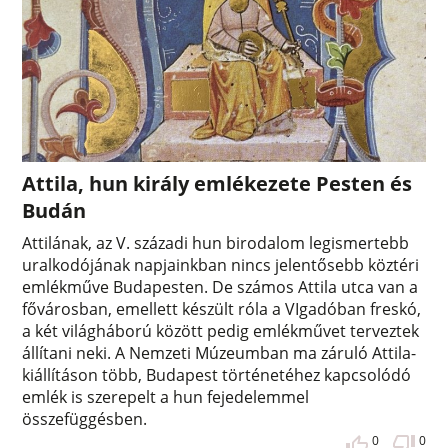
Attila, hun király emlékezete Pesten és
Budán
Attilának, az V. századi hun birodalom legismertebb
uralkodójának napjainkban nincs jelentősebb köztéri
emlékműve Budapesten. De számos Attila utca van a
fővárosban, emellett készült róla a VIgadóban freskó,
a két világháború között pedig emlékművet terveztek
állítani neki. A Nemzeti Múzeumban ma záruló Attila-
kiállításon több, Budapest történetéhez kapcsolódó
emlék is szerepelt a hun fejedelemmel
összefüggésben.
0
0