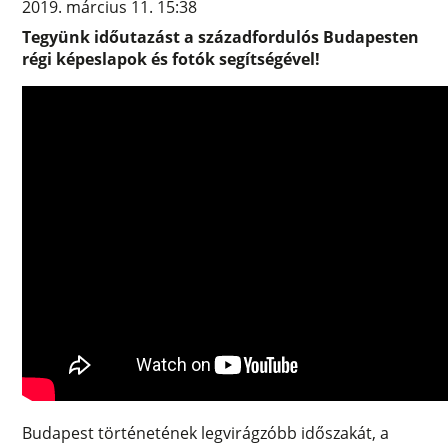
2019. március 11. 15:38
Tegyünk időutazást a századfordulós Budapesten
régi képeslapok és fotók segítségével!
Budapest történetének legvirágzóbb időszakát, a