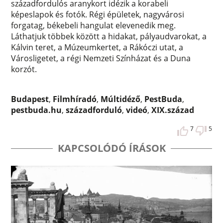
századfordulós aranykort idézik a korabeli
képeslapok és fotók. Régi épületek, nagyvárosi
forgatag, békebeli hangulat elevenedik meg.
Láthatjuk többek között a hidakat, pályaudvarokat, a
Kálvin teret, a Múzeumkertet, a Rákóczi utat, a
Városligetet, a régi Nemzeti Színházat és a Duna
korzót.
Budapest
,
Filmhíradó
,
Múltidéző
,
PestBuda
,
pestbuda.hu
,
századforduló
,
videó
,
XIX.század
7
5
KAPCSOLÓDÓ ÍRÁSOK