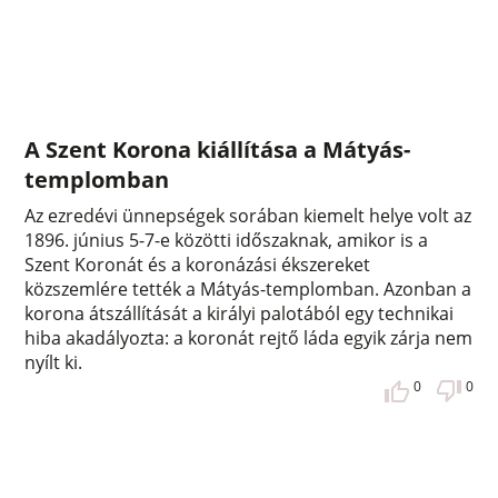
A Szent Korona kiállítása a Mátyás-
templomban
Az ezredévi ünnepségek sorában kiemelt helye volt az
1896. június 5-7-e közötti időszaknak, amikor is a
Szent Koronát és a koronázási ékszereket
közszemlére tették a Mátyás-templomban. Azonban a
korona átszállítását a királyi palotából egy technikai
hiba akadályozta: a koronát rejtő láda egyik zárja nem
nyílt ki.
0
0