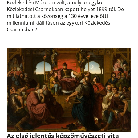
Közlekedési Múzeum volt, amely az egykori
Közlekedési Csarnokban kapott helyet 1899-től. De
mit láthatott a közönség a 130 évvel ezelőtti
millenniumi kiállításon az egykori Közlekedési
Csarnokban?
Az első jelentős képzőművészeti vita