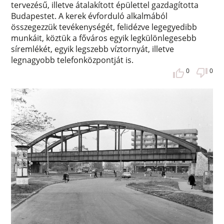
tervezésű, illetve átalakított épülettel gazdagította
Budapestet. A kerek évforduló alkalmából
összegezzük tevékenységét, felidézve legegyedibb
munkáit, köztük a főváros egyik legkülönlegesebb
síremlékét, egyik legszebb víztornyát, illetve
legnagyobb telefonközpontját is.
0
0