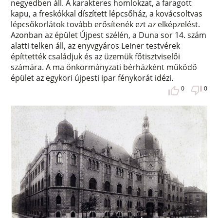
negyedben áll. A karakteres homlokzat, a faragott
kapu, a freskókkal díszített lépcsőház, a kovácsoltvas
lépcsőkorlátok tovább erősítenék ezt az elképzelést.
Azonban az épület Újpest szélén, a Duna sor 14. szám
alatti telken áll, az enyvgyáros Leiner testvérek
építtették családjuk és az üzemük főtisztviselői
számára. A ma önkormányzati bérházként működő
épület az egykori újpesti ipar fénykorát idézi.
0
0