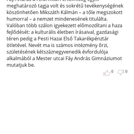
meghatározó tagja volt és sokrétű tevékenységének
köszönhetően Mikszáth Kálmán – a tőle megszokott
humorral – a nemzet mindenesének titulálta.
Valóban több szálon igyekezett előmozdítani a haza
fejlődését: a kulturális életben írásaival, gazdasági
téren pedig a Pesti Hazai Első Takarékpénztár
ötletével. Nevét ma is számos intézmény őrzi,
születésének kétszáznegyvenedik évfordulója
alkalmából a Mester utcai Fáy András Gimnáziumot
mutatjuk be.
0
0