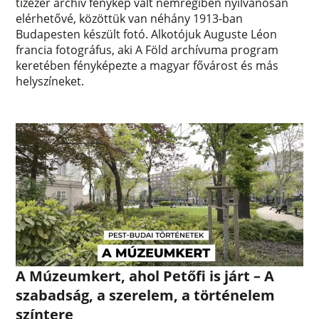
tízezer archív fénykép vált nemrégiben nyilvánosan
elérhetővé, közöttük van néhány 1913-ban
Budapesten készült fotó. Alkotójuk Auguste Léon
francia fotográfus, aki A Föld archívuma program
keretében fényképezte a magyar fővárost és más
helyszíneket.
A Múzeumkert, ahol Petőfi is járt – A
szabadság, a szerelem, a történelem
színtere