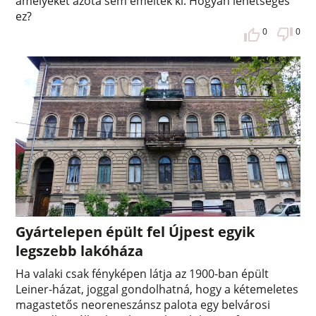
amelyeket azóta sem emeltek ki. Hogyan lehetséges
ez?
0
0
Gyártelepen épült fel Újpest egyik
legszebb lakóháza
Ha valaki csak fényképen látja az 1900-ban épült
Leiner-házat, joggal gondolhatná, hogy a kétemeletes
magastetős neoreneszánsz palota egy belvárosi