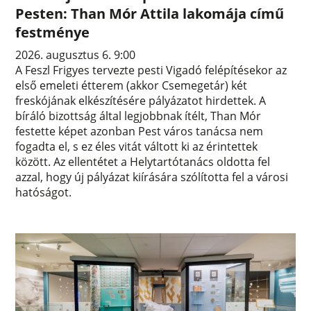
Pesten: Than Mór Attila lakomája című
festménye
2026. augusztus 6. 9:00
A Feszl Frigyes tervezte pesti Vigadó felépítésekor az
első emeleti étterem (akkor Csemegetár) két
freskójának elkészítésére pályázatot hirdettek. A
bíráló bizottság által legjobbnak ítélt, Than Mór
festette képet azonban Pest város tanácsa nem
fogadta el, s ez éles vitát váltott ki az érintettek
között. Az ellentétet a Helytartótanács oldotta fel
azzal, hogy új pályázat kiírására szólította fel a városi
hatóságot.