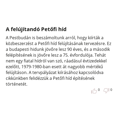
A felújítandó Petőfi híd
A Pestbudán is beszámoltunk arról, hogy kiírták a
közbeszerzést a Petőfi híd felújításának tervezésre. Ez
a budapesti hidunk jövőre lesz 90 éves, és a második
felépítésének is jövőre lesz a 75. évfordulója. Tehát
nem egy fiatal hídról van szó, ráadásul évtizedekkel
ezelőtt, 1979-1980-ban esett át nagyobb mértékű
felújításon. A tervpályázat kiírásához kapcsolódva
cikkünkben felidézzük a Petőfi híd építésének
történetét.
0
0