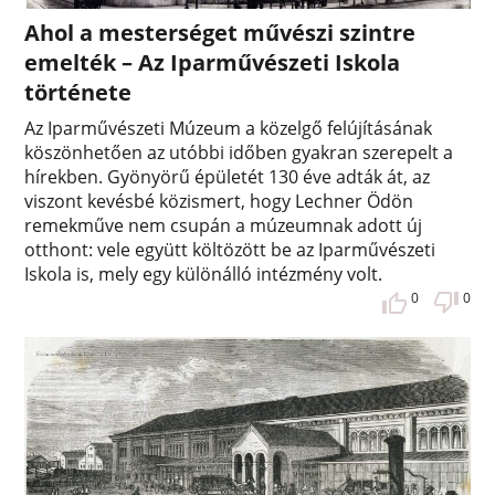
Ahol a mesterséget művészi szintre
emelték – Az Iparművészeti Iskola
története
Az Iparművészeti Múzeum a közelgő felújításának
köszönhetően az utóbbi időben gyakran szerepelt a
hírekben. Gyönyörű épületét 130 éve adták át, az
viszont kevésbé közismert, hogy Lechner Ödön
remekműve nem csupán a múzeumnak adott új
otthont: vele együtt költözött be az Iparművészeti
Iskola is, mely egy különálló intézmény volt.
0
0