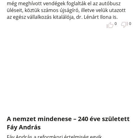
még meghívott vendégek foglalták el az autóbusz
üléseit, köztük számos újságíró, illetve velük utazott
az egész vállalkozás kitalálója, dr. Lénárt Ilona is.
0
0
A nemzet mindenese – 240 éve született
Fáy András
Fáy András a reformkori értelmiség egyik