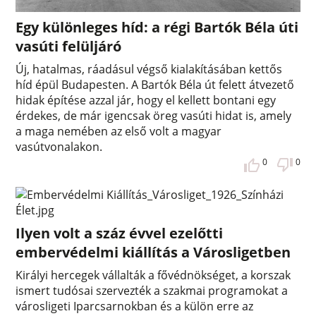
Egy különleges híd: a régi Bartók Béla úti
vasúti felüljáró
Új, hatalmas, ráadásul végső kialakításában kettős
híd épül Budapesten. A Bartók Béla út felett átvezető
hidak építése azzal jár, hogy el kellett bontani egy
érdekes, de már igencsak öreg vasúti hidat is, amely
a maga nemében az első volt a magyar
vasútvonalakon.
0
0
Ilyen volt a száz évvel ezelőtti
embervédelmi kiállítás a Városligetben
Királyi hercegek vállalták a fővédnökséget, a korszak
ismert tudósai szervezték a szakmai programokat a
városligeti Iparcsarnokban és a külön erre az