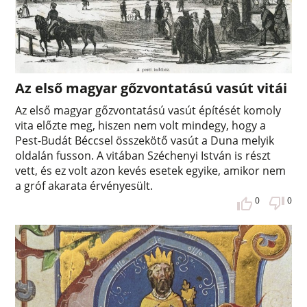
Az első magyar gőzvontatású vasút vitái
Az első magyar gőzvontatású vasút építését komoly
vita előzte meg, hiszen nem volt mindegy, hogy a
Pest-Budát Béccsel összekötő vasút a Duna melyik
oldalán fusson. A vitában Széchenyi István is részt
vett, és ez volt azon kevés esetek egyike, amikor nem
a gróf akarata érvényesült.
0
0