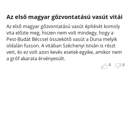
Az első magyar gőzvontatású vasút vitái
Az első magyar gőzvontatású vasút építését komoly
vita előzte meg, hiszen nem volt mindegy, hogy a
Pest-Budát Béccsel összekötő vasút a Duna melyik
oldalán fusson. A vitában Széchenyi István is részt
vett, és ez volt azon kevés esetek egyike, amikor nem
a gróf akarata érvényesült.
0
0