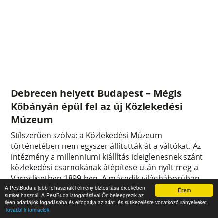
Debrecen helyett Budapest – Mégis
Kőbányán épül fel az új Közlekedési
Múzeum
Stílszerűen szólva: a Közlekedési Múzeum
történetében nem egyszer állították át a váltókat. Az
intézmény a millenniumi kiállítás ideiglenesnek szánt
közlekedési csarnokának átépítése után nyílt meg a
Városligetben 1899-ben. A második világháborúban
súlyosan megrongálódott, kis híján lebontották,
A PestBuda a jobb felhasználói élmény biztosítása érdekében
Értem
sütiket használ. A PestBuda látogatásával Ön beleegyezik az
végül átépítették, és 1966-ban megnyitották. Ám
ilyen adatfájlok fogadásába és elfogadja az adat- és sütikezelésre vonatkozó irányelveket.
2017-ben elbontották az épületet, és a múzeum új
További információk