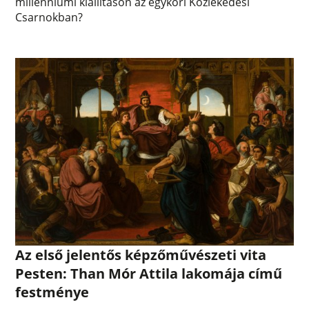
millenniumi kiállításon az egykori Közlekedési
Csarnokban?
Az első jelentős képzőművészeti vita
Pesten: Than Mór Attila lakomája című
festménye