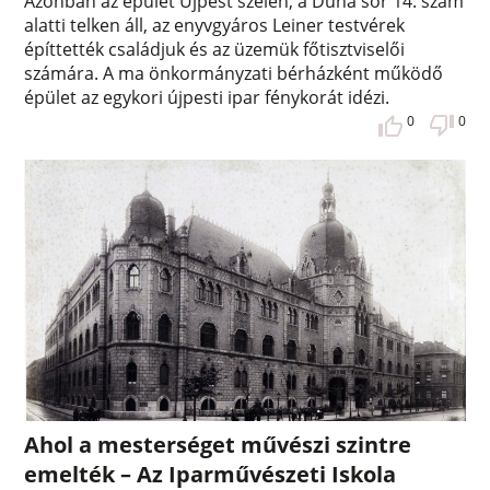
Azonban az épület Újpest szélén, a Duna sor 14. szám
alatti telken áll, az enyvgyáros Leiner testvérek
építtették családjuk és az üzemük főtisztviselői
számára. A ma önkormányzati bérházként működő
épület az egykori újpesti ipar fénykorát idézi.
0
0
Ahol a mesterséget művészi szintre
emelték – Az Iparművészeti Iskola