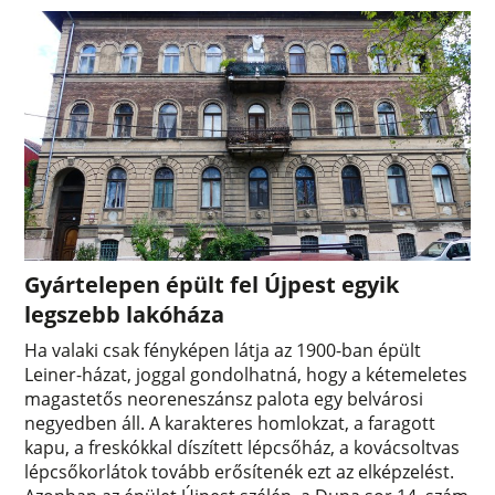
Gyártelepen épült fel Újpest egyik
legszebb lakóháza
Ha valaki csak fényképen látja az 1900-ban épült
Leiner-házat, joggal gondolhatná, hogy a kétemeletes
magastetős neoreneszánsz palota egy belvárosi
negyedben áll. A karakteres homlokzat, a faragott
kapu, a freskókkal díszített lépcsőház, a kovácsoltvas
lépcsőkorlátok tovább erősítenék ezt az elképzelést.