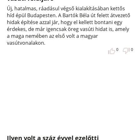
Új, hatalmas, ráadásul végső kialakításában kettős
híd épül Budapesten. A Bartók Béla út felett átvezető
hidak építése azzal jár, hogy el kellett bontani egy
érdekes, de már igencsak öreg vasúti hidat is, amely
a maga nemében az első volt a magyar
vasútvonalakon.
0
0
Ilyen volt a száz évvel ezelőtti