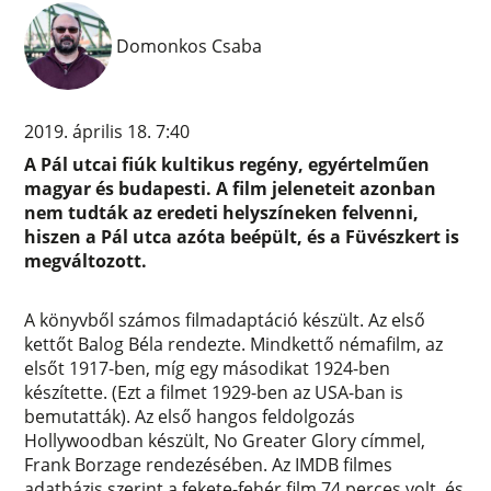
Domonkos Csaba
2019. április 18. 7:40
A Pál utcai fiúk kultikus regény, egyértelműen
magyar és budapesti. A film jeleneteit azonban
nem tudták az eredeti helyszíneken felvenni,
hiszen a Pál utca azóta beépült, és a Füvészkert is
megváltozott.
A könyvből számos filmadaptáció készült. Az első
kettőt Balog Béla rendezte. Mindkettő némafilm, az
elsőt 1917-ben, míg egy másodikat 1924-ben
készítette. (Ezt a filmet 1929-ben az USA-ban is
bemutatták). Az első hangos feldolgozás
Hollywoodban készült, No Greater Glory címmel,
Frank Borzage rendezésében. Az IMDB filmes
adatbázis szerint a fekete-fehér film 74 perces volt, és