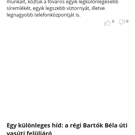
munkáit, köztük a főváros egyik legkülönlegesebb
síremlékét, egyik legszebb víztornyát, illetve
legnagyobb telefonközpontját is.
0
0
Egy különleges híd: a régi Bartók Béla úti
vasúti felüljáró