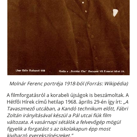
Molnár Ferenc portréja 1918-ból (Forrás: Wikipédia)
A filmforgatásról a korabeli újságok is beszámoltak. A
Hétfői Hírek című hetilap 1968. április 29-én így írt:
„A
Tavaszmező utcában, a Kandó technikum előtt, Fábri
Zoltán irányításával készül a Pál utcai fiúk film
változata. A vasárnapi sétálók a felvevőgép mögül
figyelik a forgatást s az iskolakapun épp most
kiviharzó gyerekszínészeket.”