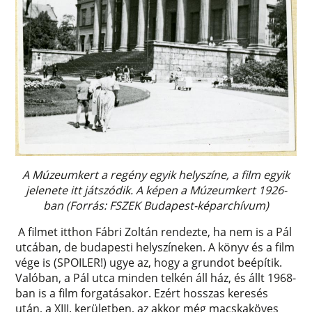
A Múzeumkert a regény egyik helyszíne, a film egyik
jelenete itt játszódik. A képen a Múzeumkert 1926-
ban (Forrás: FSZEK Budapest-képarchívum)
A filmet itthon Fábri Zoltán rendezte, ha nem is a Pál
utcában, de budapesti helyszíneken. A könyv és a film
vége is (SPOILER!) ugye az, hogy a grundot beépítik.
Valóban, a Pál utca minden telkén áll ház, és állt 1968-
ban is a film forgatásakor. Ezért hosszas keresés
után, a XIII. kerületben, az akkor még macskaköves