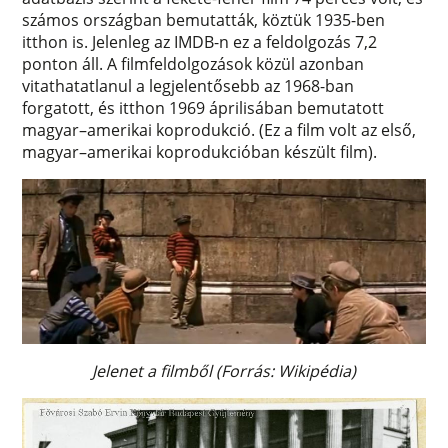
számos országban bemutatták, köztük 1935-ben
itthon is. Jelenleg az IMDB-n ez a feldolgozás 7,2
ponton áll. A filmfeldolgozások közül azonban
vitathatatlanul a legjelentősebb az 1968-ban
forgatott, és itthon 1969 áprilisában bemutatott
magyar–amerikai koprodukció. (Ez a film volt az első,
magyar–amerikai koprodukcióban készült film).
Jelenet a filmből (Forrás: Wikipédia)