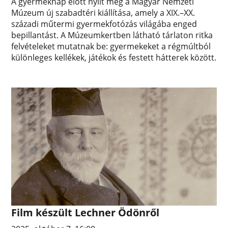
A gyermeknap előtt nyílt meg a Magyar Nemzeti
Múzeum új szabadtéri kiállítása, amely a XIX.–XX.
századi műtermi gyermekfotózás világába enged
bepillantást. A Múzeumkertben látható tárlaton ritka
felvételeket mutatnak be: gyermekeket a régmúltból
különleges kellékek, játékok és festett hátterek között.
Film készült Lechner Ödönről