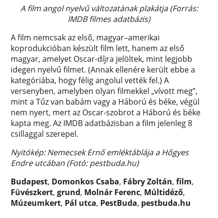
A film angol nyelvű változatának plakátja (Forrás:
IMDB filmes adatbázis​)
A film nemcsak az első, magyar–amerikai
koprodukcióban készült film lett, hanem az első
magyar, amelyet Oscar-díjra jelöltek, mint legjobb
idegen nyelvű filmet. (Annak ellenére került ebbe a
kategóriába, hogy félig angolul vették fel.) A
versenyben, amelyben olyan filmekkel „vívott meg”,
mint a Tűz van babám vagy a Háború és béke, végül
nem nyert, mert az Oscar-szobrot a Háború és béke
kapta meg. Az IMDB adatbázisban a film jelenleg 8
csillaggal szerepel.
Nyitókép: Nemecsek Ernő emléktáblája a Hőgyes
Endre utcában (Fotó: pestbuda.hu)
Budapest
,
Domonkos Csaba
,
Fábry Zoltán
,
film
,
Füvészkert
,
grund
,
Molnár Ferenc
,
Múltidéző
,
Múzeumkert
,
Pál utca
,
PestBuda
,
pestbuda.hu