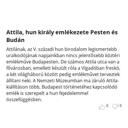
Attila, hun király emlékezete Pesten és
Budán
Attilának, az V. századi hun birodalom legismertebb
uralkodójának napjainkban nincs jelentősebb köztéri
emlékműve Budapesten. De számos Attila utca van a
fővárosban, emellett készült róla a VIgadóban freskó,
a két világháború között pedig emlékművet terveztek
állítani neki. A Nemzeti Múzeumban ma záruló Attila-
kiállításon több, Budapest történetéhez kapcsolódó
emlék is szerepelt a hun fejedelemmel
összefüggésben.
0
0