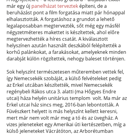
már egy új
panelházat terveztek
építeni, de a
beruházást pont a film forgatása miatt pár hónappal
elhalasztották. A forgatáshoz a grundot a lehető
legalaposabban megtervezték, sőt még egy másfél
négyzetméteres makettet is készítettek, ahol előre
megtervezhették a híres csatát. A kiválasztott
helyszínen azután használt deszkából felépítették a
korhű palánkokat, a farakásokat, amelyeknek minden
darabját külön rögzítettek, nehogy baleset történjen.
Sok helyszínt természetesen műteremben vettek fel,
így Nemecsekék szobáját, a külső felvételeket pedig
az Erkel utcában készítették, mivel Nemecsekék
regénybeli Rákos utca 3. alatti (ma Hőgyes Endre
utcai) háza helyén unitárius templom volt. Ma már az
Erkel utcai ház sincs meg, 2016-ban lebontották. A
Füvészkert helyett is más helyszínt kellett keresni,
mert már nem volt már meg a tó és az üvegház. A
vizes jeleneteket egy Amerikai úti kertészetben, míg a
külső jeleneteket Vácrátóton, az Arborétumban