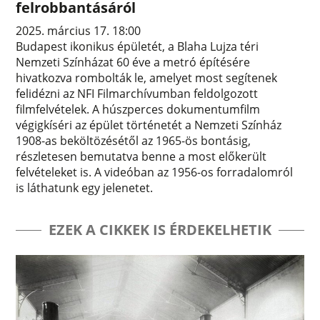
felrobbantásáról
2025. március 17. 18:00
Budapest ikonikus épületét, a Blaha Lujza téri
Nemzeti Színházat 60 éve a metró építésére
hivatkozva rombolták le, amelyet most segítenek
felidézni az NFI Filmarchívumban feldolgozott
filmfelvételek. A húszperces dokumentumfilm
végigkíséri az épület történetét a Nemzeti Színház
1908-as beköltözésétől az 1965-ös bontásig,
részletesen bemutatva benne a most előkerült
felvételeket is. A videóban az 1956-os forradalomról
is láthatunk egy jelenetet.
EZEK A CIKKEK IS ÉRDEKELHETIK