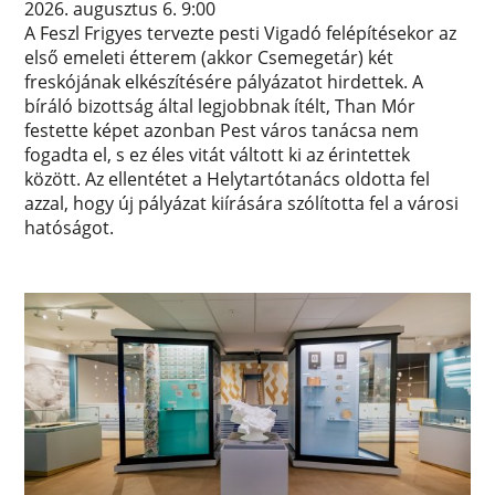
2026. augusztus 6. 9:00
A Feszl Frigyes tervezte pesti Vigadó felépítésekor az
első emeleti étterem (akkor Csemegetár) két
freskójának elkészítésére pályázatot hirdettek. A
bíráló bizottság által legjobbnak ítélt, Than Mór
festette képet azonban Pest város tanácsa nem
fogadta el, s ez éles vitát váltott ki az érintettek
között. Az ellentétet a Helytartótanács oldotta fel
azzal, hogy új pályázat kiírására szólította fel a városi
hatóságot.