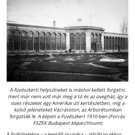
A füvészkerti helyszíneket is máshol kellett forgatni,
mert már nem volt már meg a tó és az üvegház, így a
vizes részeket egy Amerikai úti kertészetben, míg a
külső jeleneteket Vácrátóton, az Arborétumban
forgatták le. A képen a Füvészkert 1910-ben (Forrás:
FSZEK Budapest-képarchívum)
A foghíjtelekre – a leendő grundra – alójában ekkor