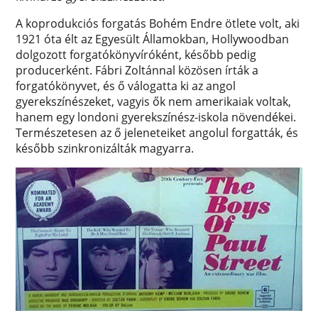
A koprodukciós forgatás Bohém Endre ötlete volt, aki
1921 óta élt az Egyesült Államokban, Hollywoodban
dolgozott forgatókönyvíróként, később pedig
producerként. Fábri Zoltánnal közösen írták a
forgatókönyvet, és ő válogatta ki az angol
gyerekszínészeket, vagyis ők nem amerikaiak voltak,
hanem egy londoni gyerekszínész-iskola növendékei.
Természetesen az ő jeleneteiket angolul forgatták, és
később szinkronizálták magyarra.