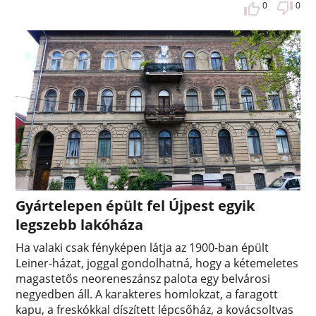
0
0
Gyártelepen épült fel Újpest egyik
legszebb lakóháza
Ha valaki csak fényképen látja az 1900-ban épült
Leiner-házat, joggal gondolhatná, hogy a kétemeletes
magastetős neoreneszánsz palota egy belvárosi
negyedben áll. A karakteres homlokzat, a faragott
kapu, a freskókkal díszített lépcsőház, a kovácsoltvas