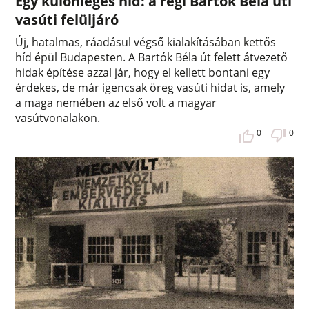
Egy különleges híd: a régi Bartók Béla úti
vasúti felüljáró
Új, hatalmas, ráadásul végső kialakításában kettős
híd épül Budapesten. A Bartók Béla út felett átvezető
hidak építése azzal jár, hogy el kellett bontani egy
érdekes, de már igencsak öreg vasúti hidat is, amely
a maga nemében az első volt a magyar
vasútvonalakon.
0
0