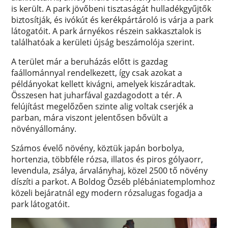
is került. A park jövőbeni tisztaságát hulladékgyűjtők
biztosítják, és ivókút és kerékpártároló is várja a park
látogatóit. A park árnyékos részein sakkasztalok is
találhatóak a kerületi újság beszámolója szerint.
A terület már a beruházás előtt is gazdag
faállománnyal rendelkezett, így csak azokat a
példányokat kellett kivágni, amelyek kiszáradtak.
Összesen hat juharfával gazdagodott a tér. A
felújítást megelőzően szinte alig voltak cserjék a
parban, mára viszont jelentősen bővült a
növényállomány.
Számos évelő növény, köztük japán borbolya,
hortenzia, többféle rózsa, illatos és piros gólyaorr,
levendula, zsálya, árvalányhaj, közel 2500 tő növény
díszíti a parkot. A Boldog Özséb plébániatemplomhoz
közeli bejáratnál egy modern rózsalugas fogadja a
park látogatóit.