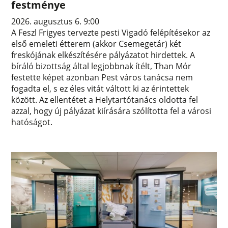
festménye
2026. augusztus 6. 9:00
A Feszl Frigyes tervezte pesti Vigadó felépítésekor az
első emeleti étterem (akkor Csemegetár) két
freskójának elkészítésére pályázatot hirdettek. A
bíráló bizottság által legjobbnak ítélt, Than Mór
festette képet azonban Pest város tanácsa nem
fogadta el, s ez éles vitát váltott ki az érintettek
között. Az ellentétet a Helytartótanács oldotta fel
azzal, hogy új pályázat kiírására szólította fel a városi
hatóságot.