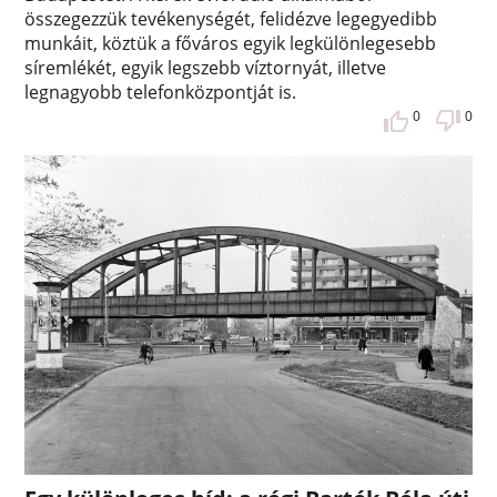
összegezzük tevékenységét, felidézve legegyedibb
munkáit, köztük a főváros egyik legkülönlegesebb
síremlékét, egyik legszebb víztornyát, illetve
legnagyobb telefonközpontját is.
0
0