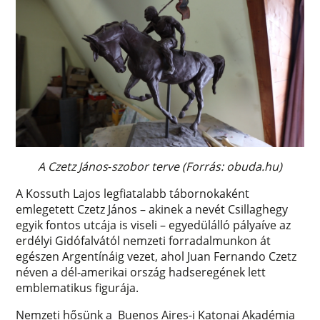
A Czetz János
-
szobor terve (Forrás: obuda.hu)
A Kossuth Lajos legfiatalabb tábornokaként
emlegetett Czetz János – akinek a nevét Csillaghegy
egyik fontos utcája is viseli – egyedülálló pályaíve az
erdélyi Gidófalvától nemzeti forradalmunkon át
egészen Argentínáig vezet, ahol Juan Fernando Czetz
néven a dél-amerikai ország hadseregének lett
emblematikus figurája.
Nemzeti hősünk a Buenos Aires-i Katonai Akadémia