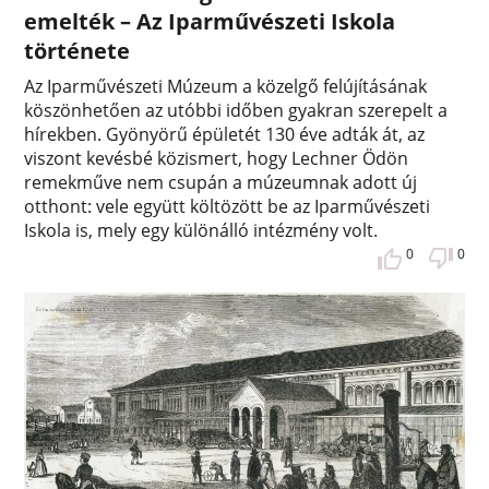
emelték – Az Iparművészeti Iskola
története
Az Iparművészeti Múzeum a közelgő felújításának
köszönhetően az utóbbi időben gyakran szerepelt a
hírekben. Gyönyörű épületét 130 éve adták át, az
viszont kevésbé közismert, hogy Lechner Ödön
remekműve nem csupán a múzeumnak adott új
otthont: vele együtt költözött be az Iparművészeti
Iskola is, mely egy különálló intézmény volt.
0
0