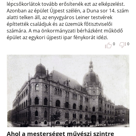
lépcsőkorlátok tovább erősítenék ezt az elképzelést.
Azonban az épület Újpest szélén, a Duna sor 14. szám
alatti telken áll, az enyvgyáros Leiner testvérek
építtették családjuk és az üzemük főtisztviselői
számára. A ma önkormányzati bérházként működő
épület az egykori újpesti ipar fénykorát idézi.
0
0
Ahol a mesterséget művészi szintre