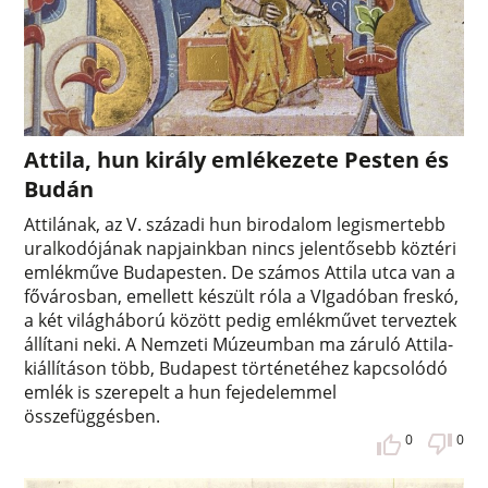
Attila, hun király emlékezete Pesten és
Budán
Attilának, az V. századi hun birodalom legismertebb
uralkodójának napjainkban nincs jelentősebb köztéri
emlékműve Budapesten. De számos Attila utca van a
fővárosban, emellett készült róla a VIgadóban freskó,
a két világháború között pedig emlékművet terveztek
állítani neki. A Nemzeti Múzeumban ma záruló Attila-
kiállításon több, Budapest történetéhez kapcsolódó
emlék is szerepelt a hun fejedelemmel
összefüggésben.
0
0