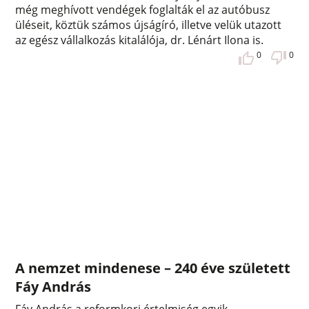
még meghívott vendégek foglalták el az autóbusz
üléseit, köztük számos újságíró, illetve velük utazott
az egész vállalkozás kitalálója, dr. Lénárt Ilona is.
0
0
A nemzet mindenese – 240 éve született
Fáy András
Fáy András a reformkori értelmiség egyik