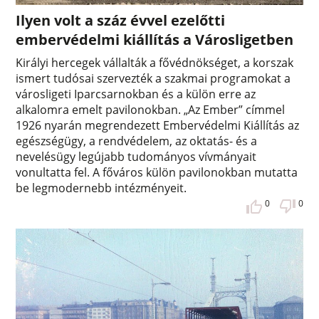
Ilyen volt a száz évvel ezelőtti
embervédelmi kiállítás a Városligetben
Királyi hercegek vállalták a fővédnökséget, a korszak
ismert tudósai szervezték a szakmai programokat a
városligeti Iparcsarnokban és a külön erre az
alkalomra emelt pavilonokban. „Az Ember” címmel
1926 nyarán megrendezett Embervédelmi Kiállítás az
egészségügy, a rendvédelem, az oktatás- és a
nevelésügy legújabb tudományos vívmányait
vonultatta fel. A főváros külön pavilonokban mutatta
be legmodernebb intézményeit.
0
0