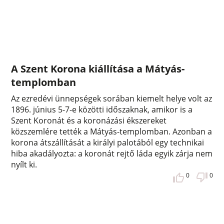
A Szent Korona kiállítása a Mátyás-
templomban
Az ezredévi ünnepségek sorában kiemelt helye volt az
1896. június 5-7-e közötti időszaknak, amikor is a
Szent Koronát és a koronázási ékszereket
közszemlére tették a Mátyás-templomban. Azonban a
korona átszállítását a királyi palotából egy technikai
hiba akadályozta: a koronát rejtő láda egyik zárja nem
nyílt ki.
0
0