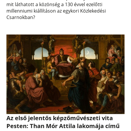
mit láthatott a közönség a 130 évvel ezelőtti
millenniumi kiállításon az egykori Közlekedési
Csarnokban?
Az első jelentős képzőművészeti vita
Pesten: Than Mór Attila lakomája című