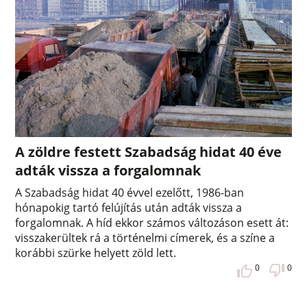
A zöldre festett Szabadság hidat 40 éve
adták vissza a forgalomnak
A Szabadság hidat 40 évvel ezelőtt, 1986-ban
hónapokig tartó felújítás után adták vissza a
forgalomnak. A híd ekkor számos változáson esett át:
visszakerültek rá a történelmi címerek, és a színe a
korábbi szürke helyett zöld lett.
0
0