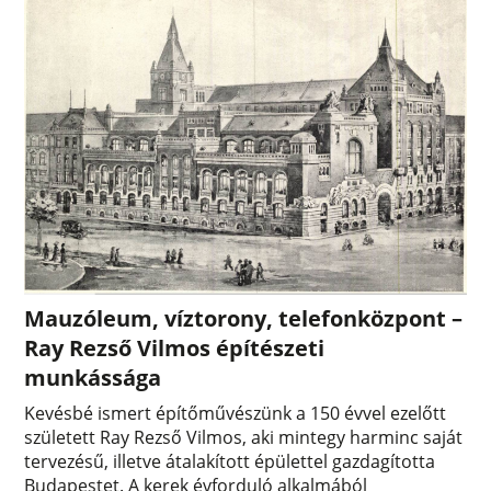
Mauzóleum, víztorony, telefonközpont –
Ray Rezső Vilmos építészeti
munkássága
Kevésbé ismert építőművészünk a 150 évvel ezelőtt
született Ray Rezső Vilmos, aki mintegy harminc saját
tervezésű, illetve átalakított épülettel gazdagította
Budapestet. A kerek évforduló alkalmából