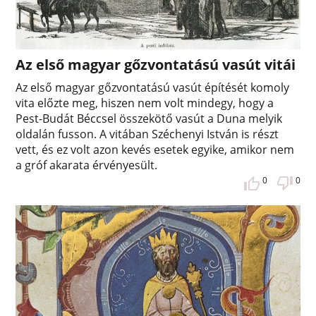
Az első magyar gőzvontatású vasút vitái
Az első magyar gőzvontatású vasút építését komoly
vita előzte meg, hiszen nem volt mindegy, hogy a
Pest-Budát Béccsel összekötő vasút a Duna melyik
oldalán fusson. A vitában Széchenyi István is részt
vett, és ez volt azon kevés esetek egyike, amikor nem
a gróf akarata érvényesült.
0
0