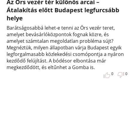
Az Örs vezér tér különös arcai –
Átalakítás előtt Budapest legfurcsább
helye
Barátságosabbá lehet-e tenni az Örs vezér teret,
amelyet bevásárlóközpontok fognak közre, és
amelyet számtalan megoldatlan probléma sújt?
Megnéztük, milyen állapotban várja Budapest egyik
legforgalmasabb közlekedési csomópontja a nyáron
kezdődő felújítást. A bódésor elbontása már
megkezdődött, és eltűnhet a Gomba is.
0
0