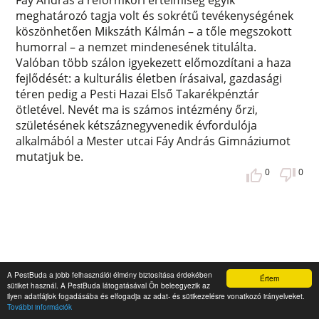
meghatározó tagja volt és sokrétű tevékenységének
köszönhetően Mikszáth Kálmán – a tőle megszokott
humorral – a nemzet mindenesének titulálta.
Valóban több szálon igyekezett előmozdítani a haza
fejlődését: a kulturális életben írásaival, gazdasági
téren pedig a Pesti Hazai Első Takarékpénztár
ötletével. Nevét ma is számos intézmény őrzi,
születésének kétszáznegyvenedik évfordulója
alkalmából a Mester utcai Fáy András Gimnáziumot
mutatjuk be.
0
0
A PestBuda a jobb felhasználói élmény biztosítása érdekében
Értem
sütiket használ. A PestBuda látogatásával Ön beleegyezik az
ilyen adatfájlok fogadásába és elfogadja az adat- és sütikezelésre vonatkozó irányelveket.
További információk