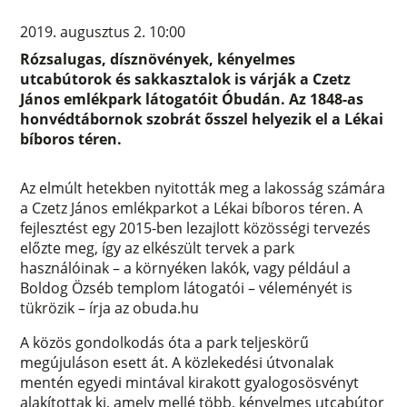
2019. augusztus 2. 10:00
Rózsalugas, dísznövények, kényelmes
utcabútorok és sakkasztalok is várják a Czetz
János emlékpark látogatóit Óbudán. Az 1848-as
honvédtábornok szobrát ősszel helyezik el a Lékai
bíboros téren.
Az elmúlt hetekben nyitották meg a lakosság számára
a Czetz János emlékparkot a Lékai bíboros téren. A
fejlesztést egy 2015-ben lezajlott közösségi tervezés
előzte meg, így az elkészült tervek a park
használóinak – a környéken lakók, vagy például a
Boldog Özséb templom látogatói – véleményét is
tükrözik – írja az obuda.hu
A közös gondolkodás óta a park teljeskörű
megújuláson esett át. A közlekedési útvonalak
mentén egyedi mintával kirakott gyalogosösvényt
alakítottak ki, amely mellé több, kényelmes utcabútor