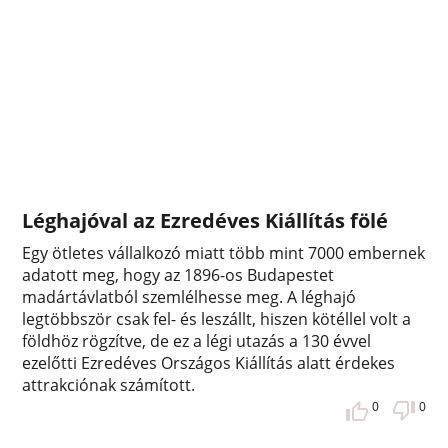
Léghajóval az Ezredéves Kiállítás fölé
Egy ötletes vállalkozó miatt több mint 7000 embernek
adatott meg, hogy az 1896-os Budapestet
madártávlatból szemlélhesse meg. A léghajó
legtöbbször csak fel- és leszállt, hiszen kötéllel volt a
földhöz rögzítve, de ez a légi utazás a 130 évvel
ezelőtti Ezredéves Országos Kiállítás alatt érdekes
attrakciónak számított.
0
0