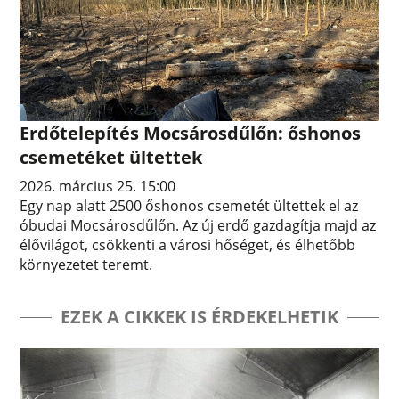
Erdőtelepítés Mocsárosdűlőn: őshonos
csemetéket ültettek
2026. március 25. 15:00
Egy nap alatt 2500 őshonos csemetét ültettek el az
óbudai Mocsárosdűlőn. Az új erdő gazdagítja majd az
élővilágot, csökkenti a városi hőséget, és élhetőbb
környezetet teremt.
EZEK A CIKKEK IS ÉRDEKELHETIK