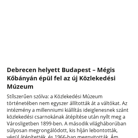
Debrecen helyett Budapest – Mégis
Kőbányán épül fel az új Közlekedési
Múzeum
Stílszerűen szólva: a Közlekedési Múzeum
történetében nem egyszer állították át a váltókat. Az
intézmény a millenniumi kiállítás ideiglenesnek szánt
közlekedési csarnokának átépítése után nyílt meg a
Városligetben 1899-ben. A második világháborúban
súlyosan megrongálódott, kis híján lebontották,
végül átépítették, és 1966-ban megnyitották. Ám