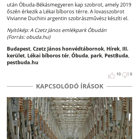
után Óbuda-Békásmegyeren kap szobrot, amely 2019
őszén érkezik a Lékai bíboros térre. A lovasszobrot
Vivianne Duchini argentin szobrászművész készíti el.
Nyitókép: A Czetz János emlékpark Óbudán
(Forrás: obuda.hu)
Budapest
,
Czetz János honvédtábornok
,
Hírek
,
III.
kerület
,
Lékai bíboros tér
,
Óbuda
,
park
,
PestBuda
,
pestbuda.hu
10
0
KAPCSOLÓDÓ ÍRÁSOK