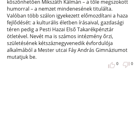
köszönhetően Mikszáth Kálmán – a tőle megszokott
humorral – a nemzet mindenesének titulálta.
Valóban több szálon igyekezett előmozdítani a haza
fejlődését: a kulturális életben írásaival, gazdasági
téren pedig a Pesti Hazai Első Takarékpénztár
ötletével. Nevét ma is számos intézmény őrzi,
születésének kétszáznegyvenedik évfordulója
alkalmából a Mester utcai Fáy András Gimnáziumot
mutatjuk be.
0
0