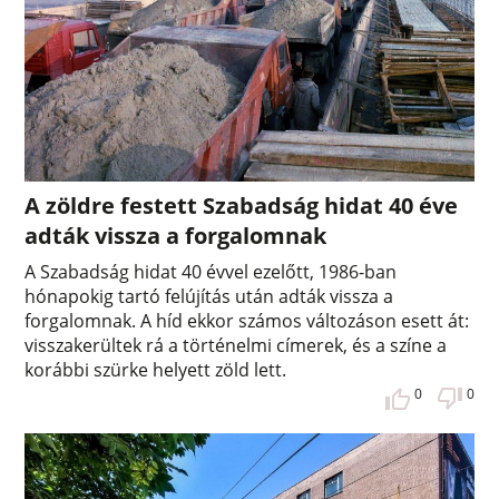
A zöldre festett Szabadság hidat 40 éve
adták vissza a forgalomnak
A Szabadság hidat 40 évvel ezelőtt, 1986-ban
hónapokig tartó felújítás után adták vissza a
forgalomnak. A híd ekkor számos változáson esett át:
visszakerültek rá a történelmi címerek, és a színe a
korábbi szürke helyett zöld lett.
0
0