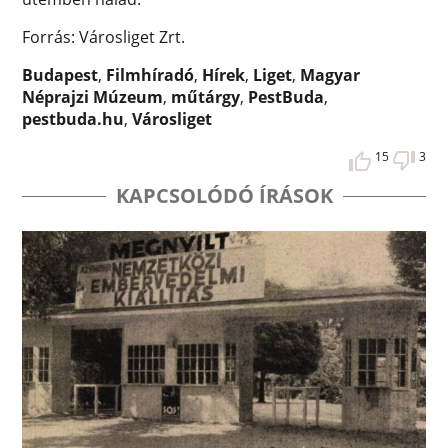
Forrás: Városliget Zrt.
Budapest
,
Filmhíradó
,
Hírek
,
Liget
,
Magyar
Néprajzi Múzeum
,
műtárgy
,
PestBuda
,
pestbuda.hu
,
Városliget
15
3
KAPCSOLÓDÓ ÍRÁSOK