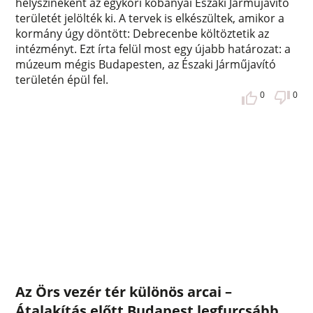
helyszíneként az egykori kőbányai Északi Járműjavító
területét jelölték ki. A tervek is elkészültek, amikor a
kormány úgy döntött: Debrecenbe költöztetik az
intézményt. Ezt írta felül most egy újabb határozat: a
múzeum mégis Budapesten, az Északi Járműjavító
területén épül fel.
0
0
Az Örs vezér tér különös arcai –
Átalakítás előtt Budapest legfurcsább