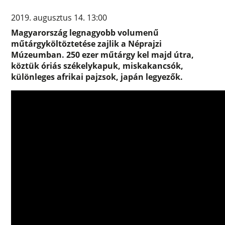
2019. augusztus 14. 13:00
Magyarország legnagyobb volumenű
műtárgyköltöztetése zajlik a Néprajzi
Múzeumban. 250 ezer műtárgy kel majd útra,
köztük óriás székelykapuk, miskakancsók,
különleges afrikai pajzsok, japán legyezők.