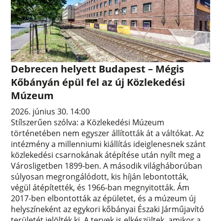
Debrecen helyett Budapest – Mégis
Kőbányán épül fel az új Közlekedési
Múzeum
2026. június 30. 14:00
Stílszerűen szólva: a Közlekedési Múzeum
történetében nem egyszer állították át a váltókat. Az
intézmény a millenniumi kiállítás ideiglenesnek szánt
közlekedési csarnokának átépítése után nyílt meg a
Városligetben 1899-ben. A második világháborúban
súlyosan megrongálódott, kis híján lebontották,
végül átépítették, és 1966-ban megnyitották. Ám
2017-ben elbontották az épületet, és a múzeum új
helyszíneként az egykori kőbányai Északi Járműjavító
területét jelölték ki. A tervek is elkészültek, amikor a