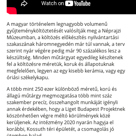
A magyar történelem legnagyobb volumenű
gyűjteményköltöztetését valósítják meg a Néprajzi
Múzeumban, a költözés előkészítés nyilvántartási
szakaszának háromnegyedén már túl vannak, a terv
szerint nyár végére pedig már 90 százalékos lesz a
készültség. Minden műtárgyat egyedileg készítenek
fel a költözésre méretük, koruk és állapotuknak
megfelelően, legyen az egy kisebb kerámia, vagy egy
óriási székelykapu.
A több mint 250 ezer különböző méretű, korú és
állagú műtárgy megmozgatása több mint száz
szakember precíz, összehangolt munkáját igényli
annak érdekében, hogy a Liget Budapest Projektnek
köszönhetően végre méltó körülmények közé
kerüljenek. Az intézmény 2020 nyarán hagyja el
korábbi, Kossuth téri épületét, a csomagolás jó
ütemben halad.