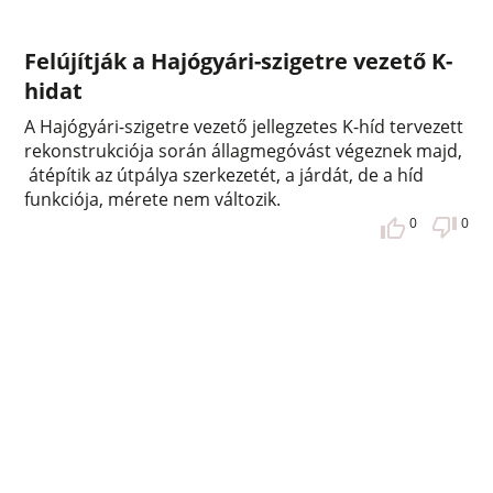
Felújítják a Hajógyári-szigetre vezető K-
hidat
A Hajógyári-szigetre vezető jellegzetes K-híd tervezett
rekonstrukciója során állagmegóvást végeznek majd,
átépítik az útpálya szerkezetét, a járdát, de a híd
funkciója, mérete nem változik.
0
0