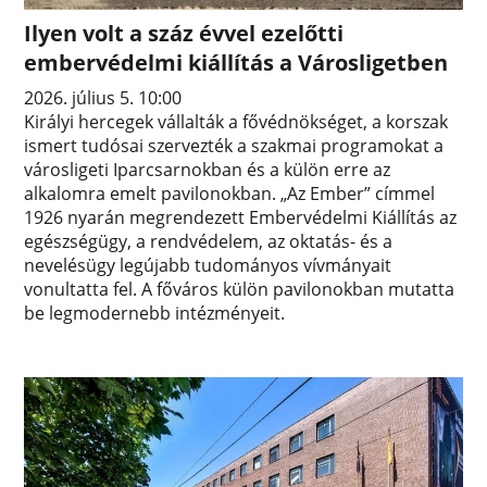
Ilyen volt a száz évvel ezelőtti
embervédelmi kiállítás a Városligetben
2026. július 5. 10:00
Királyi hercegek vállalták a fővédnökséget, a korszak
ismert tudósai szervezték a szakmai programokat a
városligeti Iparcsarnokban és a külön erre az
alkalomra emelt pavilonokban. „Az Ember” címmel
1926 nyarán megrendezett Embervédelmi Kiállítás az
egészségügy, a rendvédelem, az oktatás- és a
nevelésügy legújabb tudományos vívmányait
vonultatta fel. A főváros külön pavilonokban mutatta
be legmodernebb intézményeit.