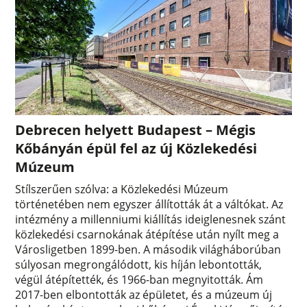
Debrecen helyett Budapest – Mégis
Kőbányán épül fel az új Közlekedési
Múzeum
Stílszerűen szólva: a Közlekedési Múzeum
történetében nem egyszer állították át a váltókat. Az
intézmény a millenniumi kiállítás ideiglenesnek szánt
közlekedési csarnokának átépítése után nyílt meg a
Városligetben 1899-ben. A második világháborúban
súlyosan megrongálódott, kis híján lebontották,
végül átépítették, és 1966-ban megnyitották. Ám
2017-ben elbontották az épületet, és a múzeum új