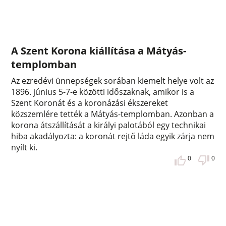
A Szent Korona kiállítása a Mátyás-
templomban
Az ezredévi ünnepségek sorában kiemelt helye volt az
1896. június 5-7-e közötti időszaknak, amikor is a
Szent Koronát és a koronázási ékszereket
közszemlére tették a Mátyás-templomban. Azonban a
korona átszállítását a királyi palotából egy technikai
hiba akadályozta: a koronát rejtő láda egyik zárja nem
nyílt ki.
0
0