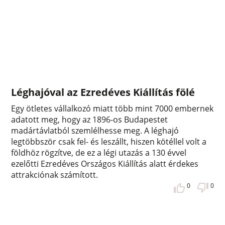
Léghajóval az Ezredéves Kiállítás fölé
Egy ötletes vállalkozó miatt több mint 7000 embernek
adatott meg, hogy az 1896-os Budapestet
madártávlatból szemlélhesse meg. A léghajó
legtöbbször csak fel- és leszállt, hiszen kötéllel volt a
földhöz rögzítve, de ez a légi utazás a 130 évvel
ezelőtti Ezredéves Országos Kiállítás alatt érdekes
attrakciónak számított.
0
0