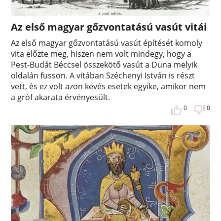
Az első magyar gőzvontatású vasút vitái
Az első magyar gőzvontatású vasút építését komoly
vita előzte meg, hiszen nem volt mindegy, hogy a
Pest-Budát Béccsel összekötő vasút a Duna melyik
oldalán fusson. A vitában Széchenyi István is részt
vett, és ez volt azon kevés esetek egyike, amikor nem
a gróf akarata érvényesült.
0
0