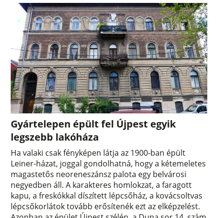
Gyártelepen épült fel Újpest egyik
legszebb lakóháza
Ha valaki csak fényképen látja az 1900-ban épült
Leiner-házat, joggal gondolhatná, hogy a kétemeletes
magastetős neoreneszánsz palota egy belvárosi
negyedben áll. A karakteres homlokzat, a faragott
kapu, a freskókkal díszített lépcsőház, a kovácsoltvas
lépcsőkorlátok tovább erősítenék ezt az elképzelést.
Azonban az épület Újpest szélén, a Duna sor 14. szám