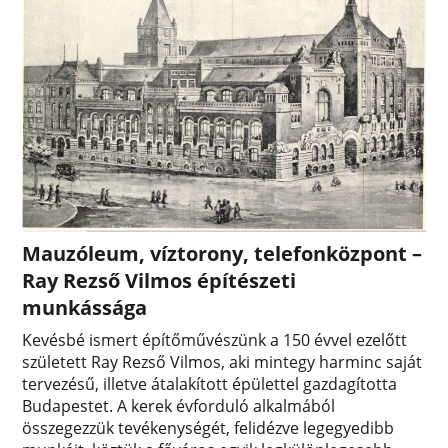
Mauzóleum, víztorony, telefonközpont –
Ray Rezső Vilmos építészeti
munkássága
Kevésbé ismert építőművészünk a 150 évvel ezelőtt
született Ray Rezső Vilmos, aki mintegy harminc saját
tervezésű, illetve átalakított épülettel gazdagította
Budapestet. A kerek évforduló alkalmából
összegezzük tevékenységét, felidézve legegyedibb