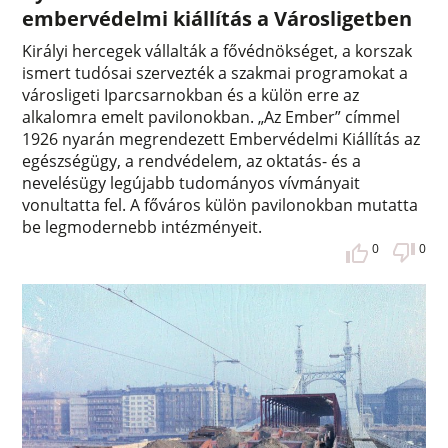
embervédelmi kiállítás a Városligetben
Királyi hercegek vállalták a fővédnökséget, a korszak
ismert tudósai szervezték a szakmai programokat a
városligeti Iparcsarnokban és a külön erre az
alkalomra emelt pavilonokban. „Az Ember” címmel
1926 nyarán megrendezett Embervédelmi Kiállítás az
egészségügy, a rendvédelem, az oktatás- és a
nevelésügy legújabb tudományos vívmányait
vonultatta fel. A főváros külön pavilonokban mutatta
be legmodernebb intézményeit.
0
0