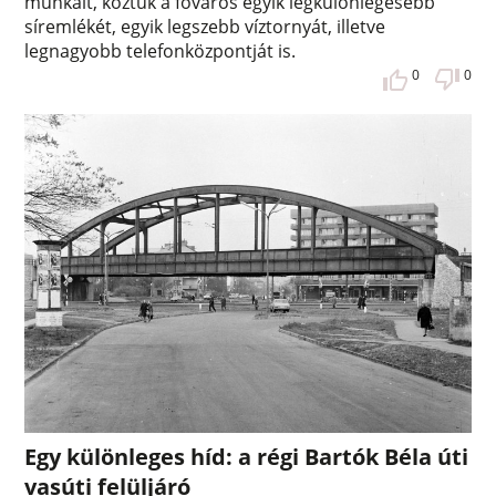
munkáit, köztük a főváros egyik legkülönlegesebb
síremlékét, egyik legszebb víztornyát, illetve
legnagyobb telefonközpontját is.
0
0
Egy különleges híd: a régi Bartók Béla úti
vasúti felüljáró