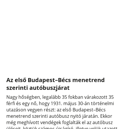
Az első Budapest–Bécs menetrend
szerinti autóbuszjárat
Nagy hőségben, legalább 35 fokban várakozott 35
férfi és egy nő, hogy 1931. május 30-án történelmi
utazáson vegyen részt: az első Budapest–Bécs
menetrend szerinti autóbusz nyitó járatán. Ekkor
még meghívott vendégek foglalták el az autóbusz
üléseit, köztük számos újságíró, illetve velük utazott