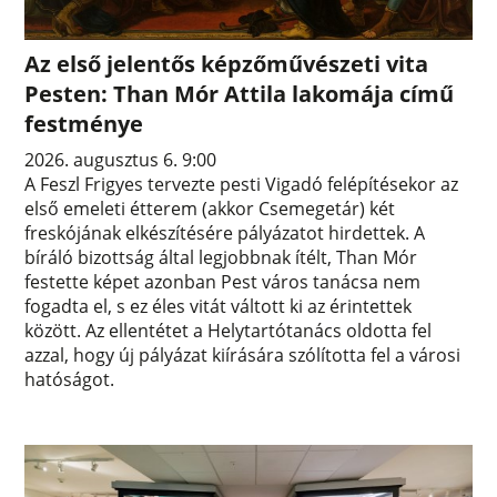
Az első jelentős képzőművészeti vita
Pesten: Than Mór Attila lakomája című
festménye
2026. augusztus 6. 9:00
A Feszl Frigyes tervezte pesti Vigadó felépítésekor az
első emeleti étterem (akkor Csemegetár) két
freskójának elkészítésére pályázatot hirdettek. A
bíráló bizottság által legjobbnak ítélt, Than Mór
festette képet azonban Pest város tanácsa nem
fogadta el, s ez éles vitát váltott ki az érintettek
között. Az ellentétet a Helytartótanács oldotta fel
azzal, hogy új pályázat kiírására szólította fel a városi
hatóságot.