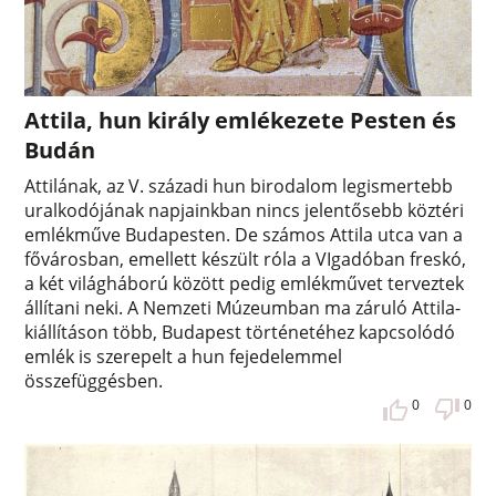
Attila, hun király emlékezete Pesten és
Budán
Attilának, az V. századi hun birodalom legismertebb
uralkodójának napjainkban nincs jelentősebb köztéri
emlékműve Budapesten. De számos Attila utca van a
fővárosban, emellett készült róla a VIgadóban freskó,
a két világháború között pedig emlékművet terveztek
állítani neki. A Nemzeti Múzeumban ma záruló Attila-
kiállításon több, Budapest történetéhez kapcsolódó
emlék is szerepelt a hun fejedelemmel
összefüggésben.
0
0