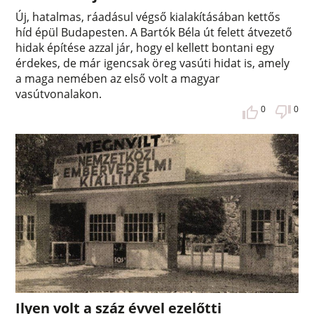
Új, hatalmas, ráadásul végső kialakításában kettős
híd épül Budapesten. A Bartók Béla út felett átvezető
hidak építése azzal jár, hogy el kellett bontani egy
érdekes, de már igencsak öreg vasúti hidat is, amely
a maga nemében az első volt a magyar
vasútvonalakon.
0
0
Ilyen volt a száz évvel ezelőtti