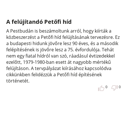
A felújítandó Petőfi híd
A Pestbudán is beszámoltunk arról, hogy kiírták a
közbeszerzést a Petőfi híd felújításának tervezésre. Ez
a budapesti hidunk jövőre lesz 90 éves, és a második
felépítésének is jövőre lesz a 75. évfordulója. Tehát
nem egy fiatal hídról van szó, ráadásul évtizedekkel
ezelőtt, 1979-1980-ban esett át nagyobb mértékű
felújításon. A tervpályázat kiírásához kapcsolódva
cikkünkben felidézzük a Petőfi híd építésének
történetét.
0
0