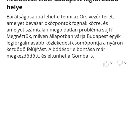
helye
Barátságosabbá lehet-e tenni az Örs vezér teret,
amelyet bevásárlóközpontok fognak közre, és
amelyet számtalan megoldatlan probléma sújt?
Megnéztük, milyen állapotban várja Budapest egyik
legforgalmasabb közlekedési csomópontja a nyáron
kezdődő felújítást. A bódésor elbontása már
megkezdődött, és eltűnhet a Gomba is.
0
0