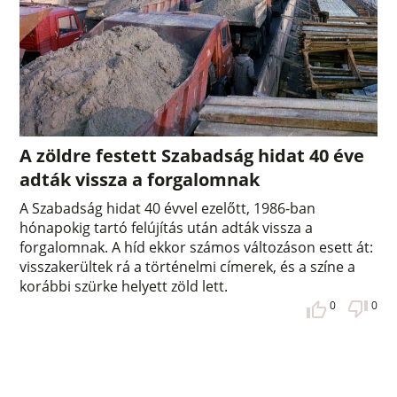
A zöldre festett Szabadság hidat 40 éve
adták vissza a forgalomnak
A Szabadság hidat 40 évvel ezelőtt, 1986-ban
hónapokig tartó felújítás után adták vissza a
forgalomnak. A híd ekkor számos változáson esett át:
visszakerültek rá a történelmi címerek, és a színe a
korábbi szürke helyett zöld lett.
0
0