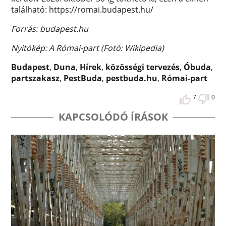
található: https://romai.budapest.hu/
Forrás: budapest.hu
Nyitókép: A Római-part (Fotó: Wikipedia)
Budapest
,
Duna
,
Hírek
,
közösségi tervezés
,
Óbuda
,
partszakasz
,
PestBuda
,
pestbuda.hu
,
Római-part
7
0
KAPCSOLÓDÓ ÍRÁSOK