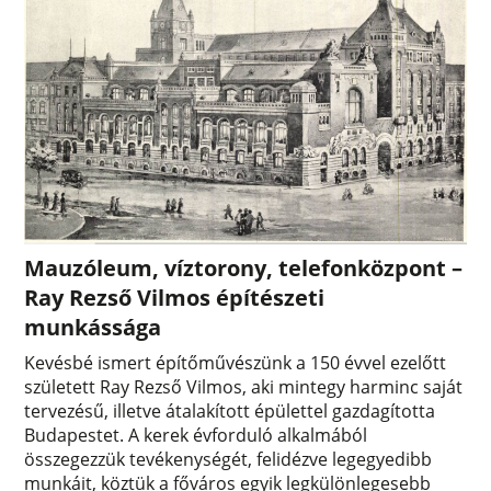
Mauzóleum, víztorony, telefonközpont –
Ray Rezső Vilmos építészeti
munkássága
Kevésbé ismert építőművészünk a 150 évvel ezelőtt
született Ray Rezső Vilmos, aki mintegy harminc saját
tervezésű, illetve átalakított épülettel gazdagította
Budapestet. A kerek évforduló alkalmából
összegezzük tevékenységét, felidézve legegyedibb
munkáit, köztük a főváros egyik legkülönlegesebb