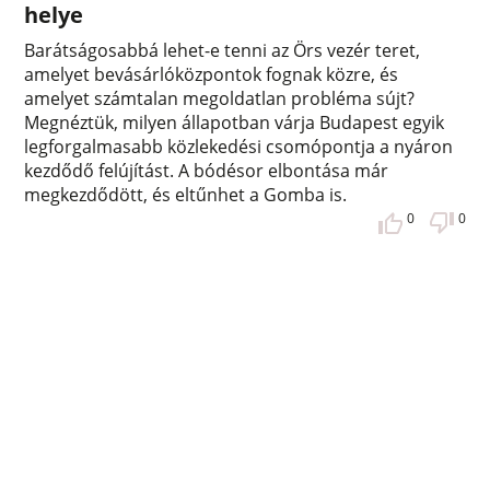
helye
Barátságosabbá lehet-e tenni az Örs vezér teret,
amelyet bevásárlóközpontok fognak közre, és
amelyet számtalan megoldatlan probléma sújt?
Megnéztük, milyen állapotban várja Budapest egyik
legforgalmasabb közlekedési csomópontja a nyáron
kezdődő felújítást. A bódésor elbontása már
megkezdődött, és eltűnhet a Gomba is.
0
0