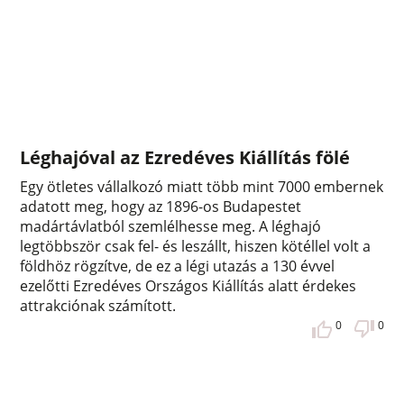
Léghajóval az Ezredéves Kiállítás fölé
Egy ötletes vállalkozó miatt több mint 7000 embernek
adatott meg, hogy az 1896-os Budapestet
madártávlatból szemlélhesse meg. A léghajó
legtöbbször csak fel- és leszállt, hiszen kötéllel volt a
földhöz rögzítve, de ez a légi utazás a 130 évvel
ezelőtti Ezredéves Országos Kiállítás alatt érdekes
attrakciónak számított.
0
0