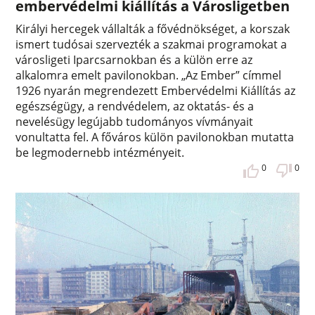
embervédelmi kiállítás a Városligetben
Királyi hercegek vállalták a fővédnökséget, a korszak
ismert tudósai szervezték a szakmai programokat a
városligeti Iparcsarnokban és a külön erre az
alkalomra emelt pavilonokban. „Az Ember” címmel
1926 nyarán megrendezett Embervédelmi Kiállítás az
egészségügy, a rendvédelem, az oktatás- és a
nevelésügy legújabb tudományos vívmányait
vonultatta fel. A főváros külön pavilonokban mutatta
be legmodernebb intézményeit.
0
0