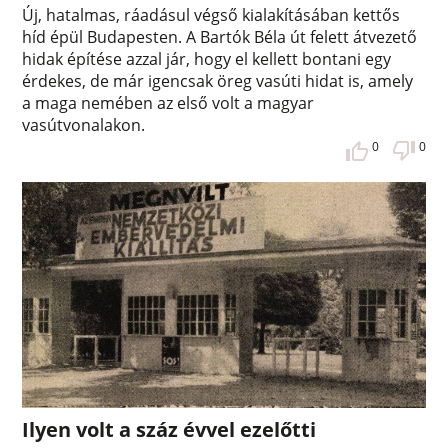
Új, hatalmas, ráadásul végső kialakításában kettős
híd épül Budapesten. A Bartók Béla út felett átvezető
hidak építése azzal jár, hogy el kellett bontani egy
érdekes, de már igencsak öreg vasúti hidat is, amely
a maga nemében az első volt a magyar
vasútvonalakon.
0
0
Ilyen volt a száz évvel ezelőtti