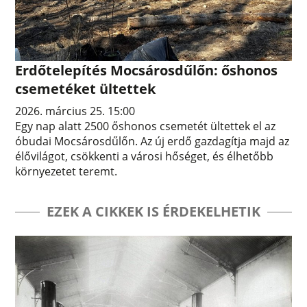
Erdőtelepítés Mocsárosdűlőn: őshonos
csemetéket ültettek
2026. március 25. 15:00
Egy nap alatt 2500 őshonos csemetét ültettek el az
óbudai Mocsárosdűlőn. Az új erdő gazdagítja majd az
élővilágot, csökkenti a városi hőséget, és élhetőbb
környezetet teremt.
EZEK A CIKKEK IS ÉRDEKELHETIK