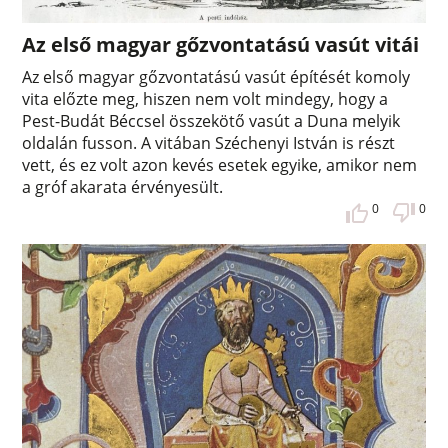
Az első magyar gőzvontatású vasút vitái
Az első magyar gőzvontatású vasút építését komoly
vita előzte meg, hiszen nem volt mindegy, hogy a
Pest-Budát Béccsel összekötő vasút a Duna melyik
oldalán fusson. A vitában Széchenyi István is részt
vett, és ez volt azon kevés esetek egyike, amikor nem
a gróf akarata érvényesült.
0
0