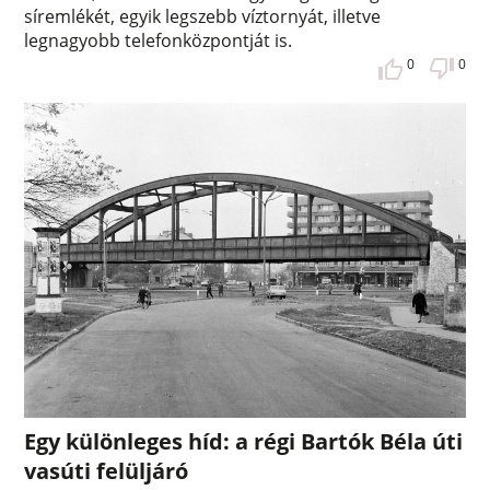
síremlékét, egyik legszebb víztornyát, illetve
legnagyobb telefonközpontját is.
0
0
Egy különleges híd: a régi Bartók Béla úti
vasúti felüljáró