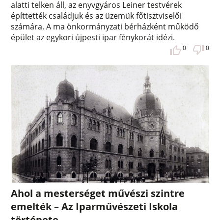
alatti telken áll, az enyvgyáros Leiner testvérek
építtették családjuk és az üzemük főtisztviselői
számára. A ma önkormányzati bérházként működő
épület az egykori újpesti ipar fénykorát idézi.
0
0
Ahol a mesterséget művészi szintre
emelték – Az Iparművészeti Iskola
története