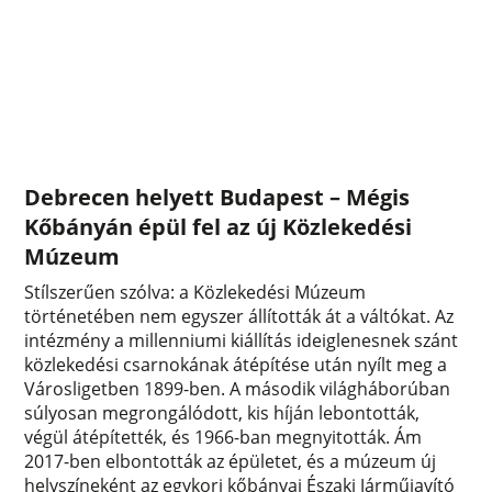
Debrecen helyett Budapest – Mégis
Kőbányán épül fel az új Közlekedési
Múzeum
Stílszerűen szólva: a Közlekedési Múzeum
történetében nem egyszer állították át a váltókat. Az
intézmény a millenniumi kiállítás ideiglenesnek szánt
közlekedési csarnokának átépítése után nyílt meg a
Városligetben 1899-ben. A második világháborúban
súlyosan megrongálódott, kis híján lebontották,
végül átépítették, és 1966-ban megnyitották. Ám
2017-ben elbontották az épületet, és a múzeum új
helyszíneként az egykori kőbányai Északi Járműjavító