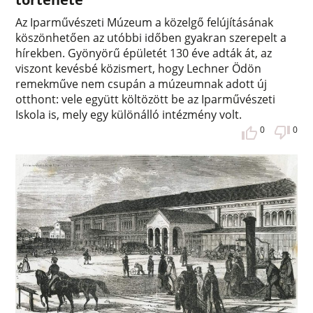
Az Iparművészeti Múzeum a közelgő felújításának
köszönhetően az utóbbi időben gyakran szerepelt a
hírekben. Gyönyörű épületét 130 éve adták át, az
viszont kevésbé közismert, hogy Lechner Ödön
remekműve nem csupán a múzeumnak adott új
otthont: vele együtt költözött be az Iparművészeti
Iskola is, mely egy különálló intézmény volt.
0
0