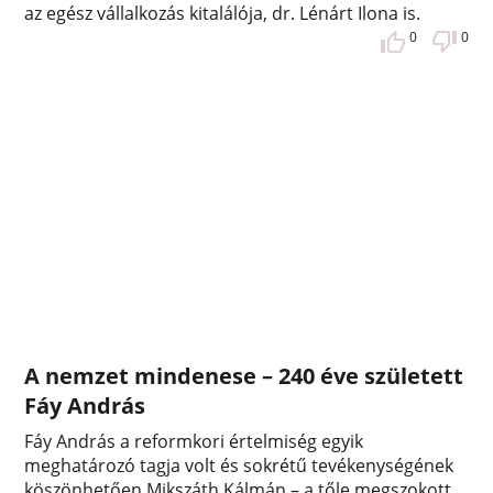
az egész vállalkozás kitalálója, dr. Lénárt Ilona is.
0
0
A nemzet mindenese – 240 éve született
Fáy András
Fáy András a reformkori értelmiség egyik
meghatározó tagja volt és sokrétű tevékenységének
köszönhetően Mikszáth Kálmán – a tőle megszokott