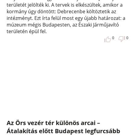
területét jelölték ki. A tervek is elkészültek, amikor a
kormány úgy döntött: Debrecenbe költöztetik az
intézményt. Ezt írta felül most egy újabb határozat: a
múzeum mégis Budapesten, az Északi Járműjavító
területén épül fel.
0
0
Az Örs vezér tér különös arcai –
Átalakítás előtt Budapest legfurcsább