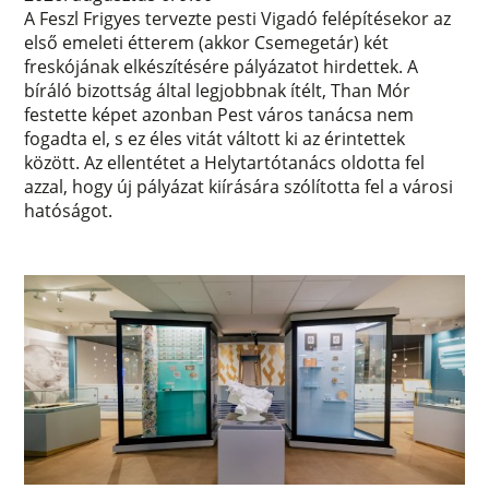
A Feszl Frigyes tervezte pesti Vigadó felépítésekor az
első emeleti étterem (akkor Csemegetár) két
freskójának elkészítésére pályázatot hirdettek. A
bíráló bizottság által legjobbnak ítélt, Than Mór
festette képet azonban Pest város tanácsa nem
fogadta el, s ez éles vitát váltott ki az érintettek
között. Az ellentétet a Helytartótanács oldotta fel
azzal, hogy új pályázat kiírására szólította fel a városi
hatóságot.