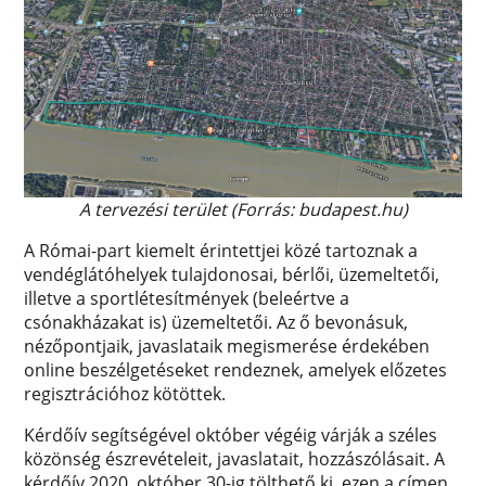
A tervezési terület (Forrás: budapest.hu)
A Római-part kiemelt érintettjei közé tartoznak a
vendéglátóhelyek tulajdonosai, bérlői, üzemeltetői,
illetve a sportlétesítmények (beleértve a
csónakházakat is) üzemeltetői. Az ő bevonásuk,
nézőpontjaik, javaslataik megismerése érdekében
online beszélgetéseket rendeznek, amelyek előzetes
regisztrációhoz kötöttek.
Kérdőív segítségével október végéig várják a széles
közönség észrevételeit, javaslatait, hozzászólásait. A
kérdőív 2020. október 30-ig tölthető ki, ezen a címen