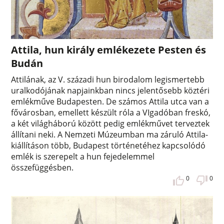
Attila, hun király emlékezete Pesten és
Budán
Attilának, az V. századi hun birodalom legismertebb
uralkodójának napjainkban nincs jelentősebb köztéri
emlékműve Budapesten. De számos Attila utca van a
fővárosban, emellett készült róla a VIgadóban freskó,
a két világháború között pedig emlékművet terveztek
állítani neki. A Nemzeti Múzeumban ma záruló Attila-
kiállításon több, Budapest történetéhez kapcsolódó
emlék is szerepelt a hun fejedelemmel
összefüggésben.
0
0