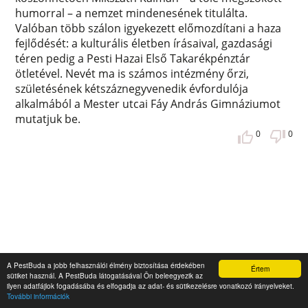
humorral – a nemzet mindenesének titulálta.
Valóban több szálon igyekezett előmozdítani a haza
fejlődését: a kulturális életben írásaival, gazdasági
téren pedig a Pesti Hazai Első Takarékpénztár
ötletével. Nevét ma is számos intézmény őrzi,
születésének kétszáznegyvenedik évfordulója
alkalmából a Mester utcai Fáy András Gimnáziumot
mutatjuk be.
0
0
A PestBuda a jobb felhasználói élmény biztosítása érdekében
Értem
sütiket használ. A PestBuda látogatásával Ön beleegyezik az
ilyen adatfájlok fogadásába és elfogadja az adat- és sütikezelésre vonatkozó irányelveket.
További információk