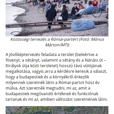
Közösségi tervezés a Római-partért (Fotó: Mónus
Márton/MTI)
A jövőképtervezés feladata a terület (beleértve a
fövenyt, a sétányt, valamint a sétány és a Nánási út –
Királyok útja közti területet) hosszú távú víziójának
megalkotása, vagyis arra a kérdésre keresik a választ,
hogy a budapestiek és a környékről érkezők
milyennek szeretnék látni a Római-partot húsz év
múlva. Azt szeretnék megtudni, mi az, amit a
budapestiek megóvandó értéknek és funkciónak
tartanak és mi az, amiben változást szeretnének látni.