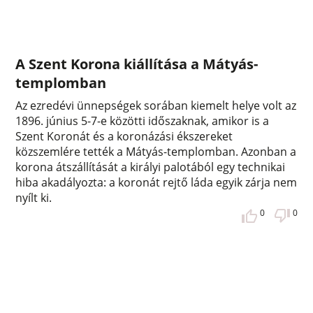
A Szent Korona kiállítása a Mátyás-
templomban
Az ezredévi ünnepségek sorában kiemelt helye volt az
1896. június 5-7-e közötti időszaknak, amikor is a
Szent Koronát és a koronázási ékszereket
közszemlére tették a Mátyás-templomban. Azonban a
korona átszállítását a királyi palotából egy technikai
hiba akadályozta: a koronát rejtő láda egyik zárja nem
nyílt ki.
0
0