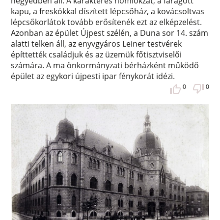
negyedben áll. A karakteres homlokzat, a faragott
kapu, a freskókkal díszített lépcsőház, a kovácsoltvas
lépcsőkorlátok tovább erősítenék ezt az elképzelést.
Azonban az épület Újpest szélén, a Duna sor 14. szám
alatti telken áll, az enyvgyáros Leiner testvérek
építtették családjuk és az üzemük főtisztviselői
számára. A ma önkormányzati bérházként működő
épület az egykori újpesti ipar fénykorát idézi.
0
0