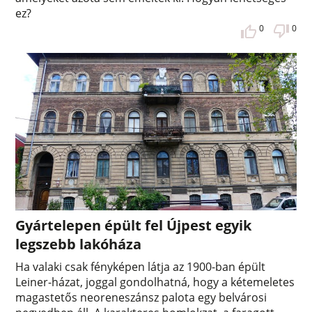
ez?
0
0
Gyártelepen épült fel Újpest egyik
legszebb lakóháza
Ha valaki csak fényképen látja az 1900-ban épült
Leiner-házat, joggal gondolhatná, hogy a kétemeletes
magastetős neoreneszánsz palota egy belvárosi