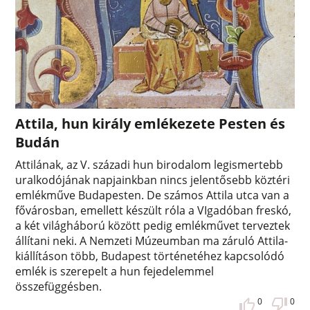
Attila, hun király emlékezete Pesten és
Budán
Attilának, az V. századi hun birodalom legismertebb
uralkodójának napjainkban nincs jelentősebb köztéri
emlékműve Budapesten. De számos Attila utca van a
fővárosban, emellett készült róla a VIgadóban freskó,
a két világháború között pedig emlékművet terveztek
állítani neki. A Nemzeti Múzeumban ma záruló Attila-
kiállításon több, Budapest történetéhez kapcsolódó
emlék is szerepelt a hun fejedelemmel
összefüggésben.
0
0