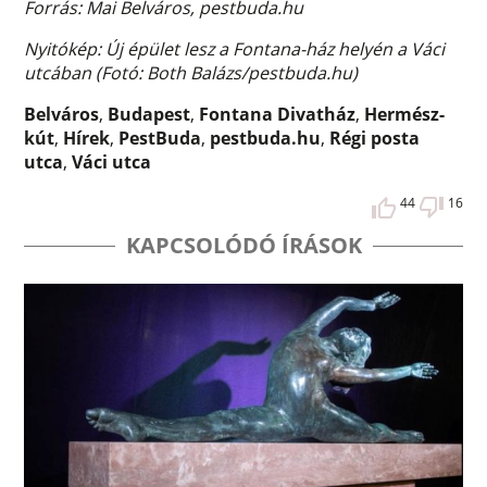
Forrás: Mai Belváros, pestbuda.hu
Nyitókép: Új épület lesz a Fontana-ház helyén a Váci
utcában​ (Fotó: Both Balázs/pestbuda.hu)
Belváros
,
Budapest
,
Fontana Divatház
,
Hermész-
kút
,
Hírek
,
PestBuda
,
pestbuda.hu
,
Régi posta
utca
,
Váci utca
44
16
KAPCSOLÓDÓ ÍRÁSOK