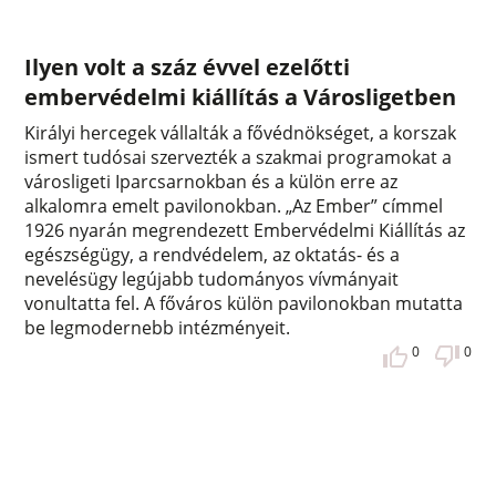
Ilyen volt a száz évvel ezelőtti
embervédelmi kiállítás a Városligetben
Királyi hercegek vállalták a fővédnökséget, a korszak
ismert tudósai szervezték a szakmai programokat a
városligeti Iparcsarnokban és a külön erre az
alkalomra emelt pavilonokban. „Az Ember” címmel
1926 nyarán megrendezett Embervédelmi Kiállítás az
egészségügy, a rendvédelem, az oktatás- és a
nevelésügy legújabb tudományos vívmányait
vonultatta fel. A főváros külön pavilonokban mutatta
be legmodernebb intézményeit.
0
0