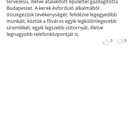
tervezésű, illetve átalakított épülettel gazdagította
Budapestet. A kerek évforduló alkalmából
összegezzük tevékenységét, felidézve legegyedibb
munkáit, köztük a főváros egyik legkülönlegesebb
síremlékét, egyik legszebb víztornyát, illetve
legnagyobb telefonközpontját is.
0
0