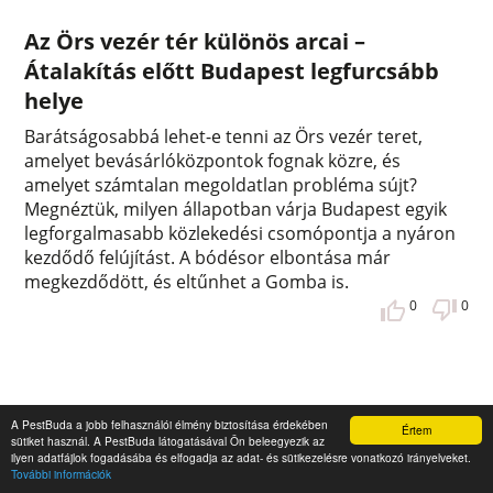
Az Örs vezér tér különös arcai –
Átalakítás előtt Budapest legfurcsább
helye
Barátságosabbá lehet-e tenni az Örs vezér teret,
amelyet bevásárlóközpontok fognak közre, és
amelyet számtalan megoldatlan probléma sújt?
Megnéztük, milyen állapotban várja Budapest egyik
legforgalmasabb közlekedési csomópontja a nyáron
kezdődő felújítást. A bódésor elbontása már
megkezdődött, és eltűnhet a Gomba is.
0
0
A PestBuda a jobb felhasználói élmény biztosítása érdekében
Értem
sütiket használ. A PestBuda látogatásával Ön beleegyezik az
ilyen adatfájlok fogadásába és elfogadja az adat- és sütikezelésre vonatkozó irányelveket.
További információk