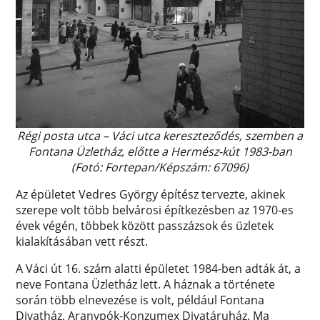
Régi p
osta utca – Váci utca kereszteződés, szemben a
Fontana Üzletház, előtte a Hermész-kút 1983-ban
(Fotó: Fortepan/Képszám: 67096)
Az épületet Vedres György építész tervezte, akinek
szerepe volt több belvárosi építkezésben az 1970-es
évek végén, többek között passzázsok és üzletek
kialakításában vett részt.
A Váci út 16. szám alatti épületet 1984-ben adták át, a
neve Fontana Üzletház lett. A háznak a története
során több elnevezése is volt, például Fontana
Divatház, Aranypók-Konzumex Divatáruház. Ma