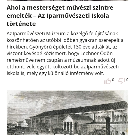
Ahol a mesterséget művészi szintre
emelték – Az Iparművészeti Iskola
története
Az Iparművészeti Múzeum a közelgő felújításának
köszönhetően az utóbbi időben gyakran szerepelt a
hírekben. Gyönyörű épületét 130 éve adták át, az
viszont kevésbé közismert, hogy Lechner Ödön
remekműve nem csupán a múzeumnak adott új
otthont: vele együtt költözött be az Iparművészeti
Iskola is, mely egy különálló intézmény volt.
0
0