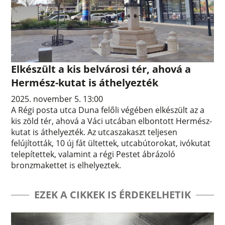
Elkészült a kis belvárosi tér, ahová a
Hermész-kutat is áthelyezték
2025. november 5. 13:00
A Régi posta utca Duna felőli végében elkészült az a
kis zöld tér, ahová a Váci utcában elbontott Hermész-
kutat is áthelyezték. Az utcaszakaszt teljesen
felújították, 10 új fát ültettek, utcabútorokat, ivókutat
telepítettek, valamint a régi Pestet ábrázoló
bronzmakettet is elhelyeztek.
EZEK A CIKKEK IS ÉRDEKELHETIK