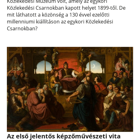
Közlekedési Múzeum volt, amely az egykori
Közlekedési Csarnokban kapott helyet 1899-től. De
mit láthatott a közönség a 130 évvel ezelőtti
millenniumi kiállításon az egykori Közlekedési
Csarnokban?
Az első jelentős képzőművészeti vita