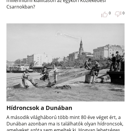
millenniumi kiállításon az egykori Közlekedési
Csarnokban?
0
0
Hídroncsok a Dunában
A második világháború több mint 80 éve véget ért, a
Dunában azonban ma is találhatók olyan hídroncsok,
amelyeket azóta sem emeltek ki. Hogyan lehetséges