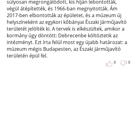
súlyosan megrongálódott, kis híján lebontották,
végül átépítették, és 1966-ban megnyitották. Ám
2017-ben elbontották az épületet, és a múzeum új
helyszíneként az egykori kőbányai Északi Járműjavító
területét jelölték ki. A tervek is elkészültek, amikor a
kormány úgy döntött: Debrecenbe költöztetik az
intézményt. Ezt írta felül most egy újabb határozat: a
múzeum mégis Budapesten, az Északi Járműjavító
területén épül fel.
0
0