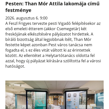
Pesten: Than Mór Attila lakomája című
festménye
2026. augusztus 6. 9:00
A Feszl Frigyes tervezte pesti Vigadó felépítésekor az
első emeleti étterem (akkor Csemegetár) két
freskójának elkészítésére pályázatot hirdettek. A
bíráló bizottság által legjobbnak ítélt, Than Mór
festette képet azonban Pest város tanácsa nem
fogadta el, s ez éles vitát váltott ki az érintettek
között. Az ellentétet a Helytartótanács oldotta fel
azzal, hogy új pályázat kiírására szólította fel a városi
hatóságot.