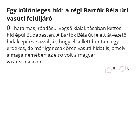
Egy különleges híd: a régi Bartók Béla úti
vasúti felüljáró
Új, hatalmas, ráadásul végső kialakításában kettős
híd épül Budapesten. A Bartók Béla út felett átvezető
hidak építése azzal jár, hogy el kellett bontani egy
érdekes, de már igencsak öreg vasúti hidat is, amely
a maga nemében az első volt a magyar
vasútvonalakon.
0
0