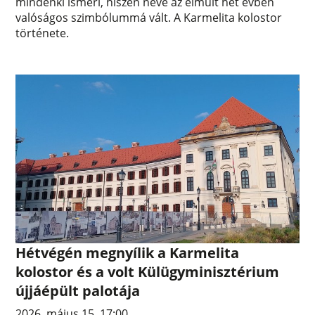
mindenki ismeri, hiszen neve az elmúlt hét évben
valóságos szimbólummá vált. A Karmelita kolostor
története.
Hétvégén megnyílik a Karmelita
kolostor és a volt Külügyminisztérium
újjáépült palotája
2026. május 15. 17:00