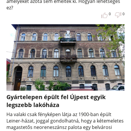
amelyeket azóta sem emeltek ki. Hogyan lehetséges
ez?
0
0
Gyártelepen épült fel Újpest egyik
legszebb lakóháza
Ha valaki csak fényképen látja az 1900-ban épült
Leiner-házat, joggal gondolhatná, hogy a kétemeletes
magastetős neoreneszánsz palota egy belvárosi