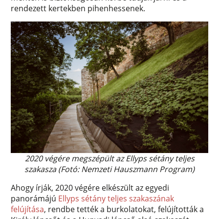
rendezett kertekben pihenhessenek.
2020 végére megszépült az Ellyps sétány teljes
szakasza (Fotó: Nemzeti Hauszmann Program)
Ahogy írják, 2020 végére elkészült az egyedi
panorámájú
Ellyps sétány teljes szakaszának
felújítása
, rendbe tették a burkolatokat, felújították a