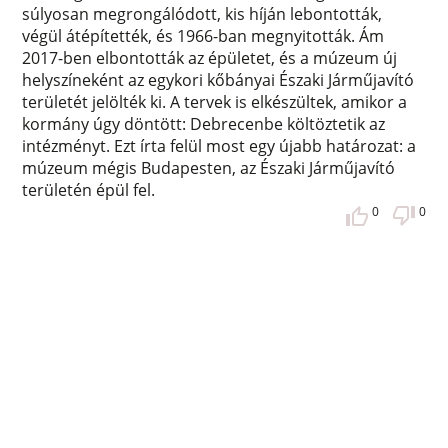
súlyosan megrongálódott, kis híján lebontották,
végül átépítették, és 1966-ban megnyitották. Ám
2017-ben elbontották az épületet, és a múzeum új
helyszíneként az egykori kőbányai Északi Járműjavító
területét jelölték ki. A tervek is elkészültek, amikor a
kormány úgy döntött: Debrecenbe költöztetik az
intézményt. Ezt írta felül most egy újabb határozat: a
múzeum mégis Budapesten, az Északi Járműjavító
területén épül fel.
0
0