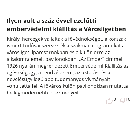
Ilyen volt a száz évvel ezelőtti
embervédelmi kiállítás a Városligetben
Királyi hercegek vállalták a fővédnökséget, a korszak
ismert tudósai szervezték a szakmai programokat a
városligeti Iparcsarnokban és a külön erre az
alkalomra emelt pavilonokban. „Az Ember” címmel
1926 nyarán megrendezett Embervédelmi Kiállítás az
egészségügy, a rendvédelem, az oktatás- és a
nevelésügy legújabb tudományos vívmányait
vonultatta fel. A főváros külön pavilonokban mutatta
be legmodernebb intézményeit.
0
0