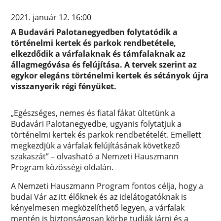
2021. január 12. 16:00
A Budavári Palotanegyedben folytatódik a
történelmi kertek és parkok rendbetétele,
elkezdődik a várfalaknak és támfalaknak az
állagmegóvása és felújítása. A tervek szerint az
egykor elegáns történelmi kertek és sétányok újra
visszanyerik régi fényüket.
„Egészséges, nemes és fiatal fákat ültetünk a
Budavári Palotanegyedbe, ugyanis folytatjuk a
történelmi kertek és parkok rendbetételét. Emellett
megkezdjük a várfalak felújításának következő
szakaszát” – olvasható a Nemzeti Hauszmann
Program közösségi oldalán.
A Nemzeti Hauszmann Program fontos célja, hogy a
budai Vár az itt élőknek és az idelátogatóknak is
kényelmesen megközelíthető legyen, a várfalak
mentén is biztonságosan körbe tudják járni és a