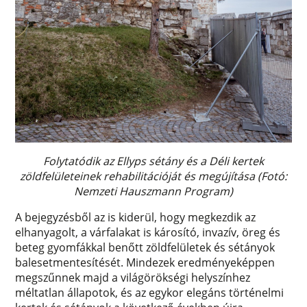
Folytatódik az Ellyps sétány és a Déli kertek
zöldfelületeinek rehabilitációját és megújítása (Fotó:
Nemzeti Hauszmann Program)
A bejegyzésből az is kiderül, hogy megkezdik az
elhanyagolt, a várfalakat is károsító, invazív, öreg és
beteg gyomfákkal benőtt zöldfelületek és sétányok
balesetmentesítését. Mindezek eredményeképpen
megszűnnek majd a világörökségi helyszínhez
méltatlan állapotok, és az egykor elegáns történelmi