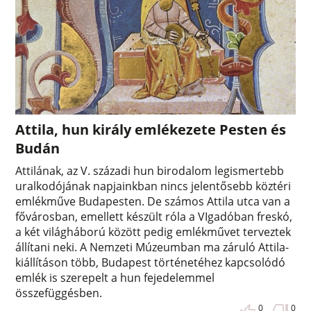
Attila, hun király emlékezete Pesten és
Budán
Attilának, az V. századi hun birodalom legismertebb
uralkodójának napjainkban nincs jelentősebb köztéri
emlékműve Budapesten. De számos Attila utca van a
fővárosban, emellett készült róla a VIgadóban freskó,
a két világháború között pedig emlékművet terveztek
állítani neki. A Nemzeti Múzeumban ma záruló Attila-
kiállításon több, Budapest történetéhez kapcsolódó
emlék is szerepelt a hun fejedelemmel
összefüggésben.
0
0