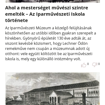
Ahol a mesterséget művészi szintre
emelték – Az Iparművészeti Iskola
története
Az Iparművészeti Múzeum a közelgő felújításának
köszönhetően az utóbbi időben gyakran szerepelt a
hírekben. Gyönyörű épületét 130 éve adták át, az
viszont kevésbé közismert, hogy Lechner Ödön
remekműve nem csupán a múzeumnak adott új
otthont: vele együtt költözött be az Iparművészeti
Iskola is, mely egy különálló intézmény volt.
0
0