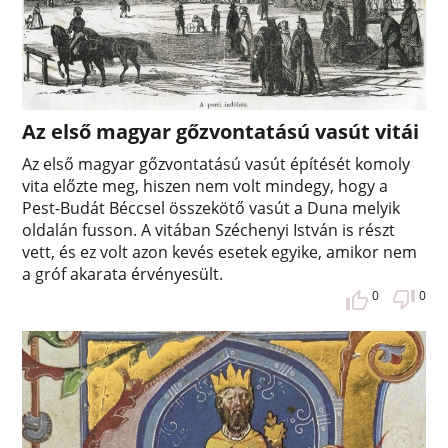
Az első magyar gőzvontatású vasút vitái
Az első magyar gőzvontatású vasút építését komoly
vita előzte meg, hiszen nem volt mindegy, hogy a
Pest-Budát Béccsel összekötő vasút a Duna melyik
oldalán fusson. A vitában Széchenyi István is részt
vett, és ez volt azon kevés esetek egyike, amikor nem
a gróf akarata érvényesült.
0
0