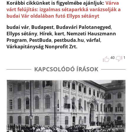
Korábbi cikkünket is figyelmébe ajánljuk:
Várva
várt felújítás: izgalmas sétaparkká varázsolják a
budai Vár oldalában futó Ellyps sétányt
budai vár
,
Budapest
,
Budavári Palotanegyed
,
Ellyps sétány
,
Hírek
,
kert
,
Nemzeti Hauszmann
Program
,
PestBuda
,
pestbuda.hu
,
várfal
,
Várkapitányság Nonprofit Zrt.
40
1
KAPCSOLÓDÓ ÍRÁSOK