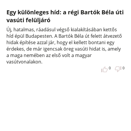
Egy különleges híd: a régi Bartók Béla úti
vasúti felüljáró
Új, hatalmas, ráadásul végső kialakításában kettős
híd épül Budapesten. A Bartók Béla út felett átvezető
hidak építése azzal jár, hogy el kellett bontani egy
érdekes, de már igencsak öreg vasúti hidat is, amely
a maga nemében az első volt a magyar
vasútvonalakon.
0
0