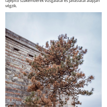
tájépítő szakemberek vizsgálatai és javaslatai alapján
végzik.