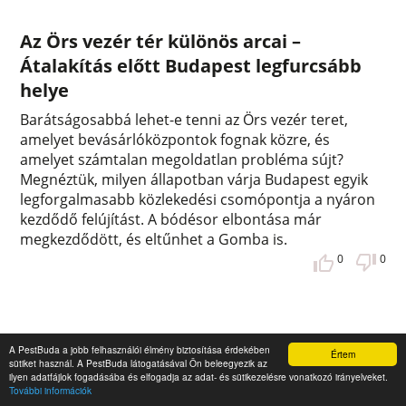
Az Örs vezér tér különös arcai –
Átalakítás előtt Budapest legfurcsább
helye
Barátságosabbá lehet-e tenni az Örs vezér teret,
amelyet bevásárlóközpontok fognak közre, és
amelyet számtalan megoldatlan probléma sújt?
Megnéztük, milyen állapotban várja Budapest egyik
legforgalmasabb közlekedési csomópontja a nyáron
kezdődő felújítást. A bódésor elbontása már
megkezdődött, és eltűnhet a Gomba is.
0
0
A PestBuda a jobb felhasználói élmény biztosítása érdekében
Értem
sütiket használ. A PestBuda látogatásával Ön beleegyezik az
ilyen adatfájlok fogadásába és elfogadja az adat- és sütikezelésre vonatkozó irányelveket.
További információk