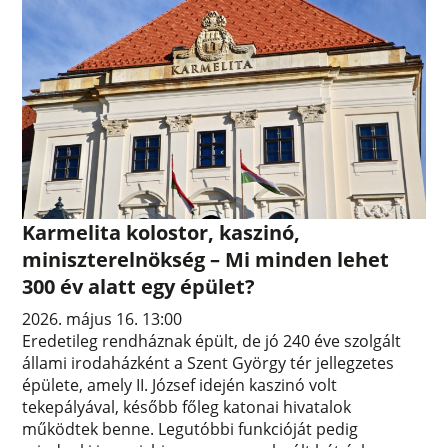
Karmelita kolostor, kaszinó,
miniszterelnökség – Mi minden lehet
300 év alatt egy épület?
2026. május 16. 13:00
Eredetileg rendháznak épült, de jó 240 éve szolgált
állami irodaházként a Szent György tér jellegzetes
épülete, amely II. József idején kaszinó volt
tekepályával, később főleg katonai hivatalok
működtek benne. Legutóbbi funkcióját pedig