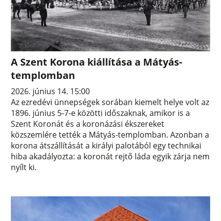
A Szent Korona kiállítása a Mátyás-
templomban
2026. június 14. 15:00
Az ezredévi ünnepségek sorában kiemelt helye volt az
1896. június 5-7-e közötti időszaknak, amikor is a
Szent Koronát és a koronázási ékszereket
közszemlére tették a Mátyás-templomban. Azonban a
korona átszállítását a királyi palotából egy technikai
hiba akadályozta: a koronát rejtő láda egyik zárja nem
nyílt ki.