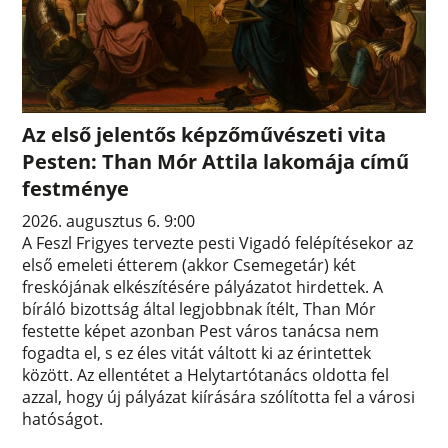
Az első jelentős képzőművészeti vita
Pesten: Than Mór Attila lakomája című
festménye
2026. augusztus 6. 9:00
A Feszl Frigyes tervezte pesti Vigadó felépítésekor az
első emeleti étterem (akkor Csemegetár) két
freskójának elkészítésére pályázatot hirdettek. A
bíráló bizottság által legjobbnak ítélt, Than Mór
festette képet azonban Pest város tanácsa nem
fogadta el, s ez éles vitát váltott ki az érintettek
között. Az ellentétet a Helytartótanács oldotta fel
azzal, hogy új pályázat kiírására szólította fel a városi
hatóságot.