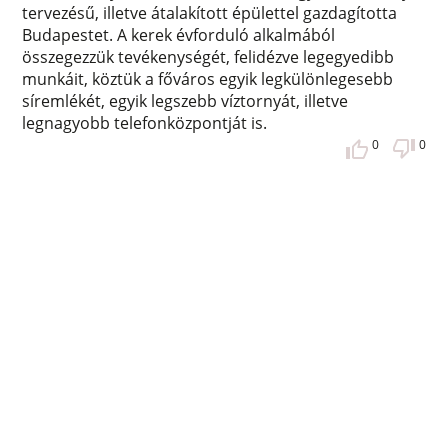
tervezésű, illetve átalakított épülettel gazdagította
Budapestet. A kerek évforduló alkalmából
összegezzük tevékenységét, felidézve legegyedibb
munkáit, köztük a főváros egyik legkülönlegesebb
síremlékét, egyik legszebb víztornyát, illetve
legnagyobb telefonközpontját is.
0
0