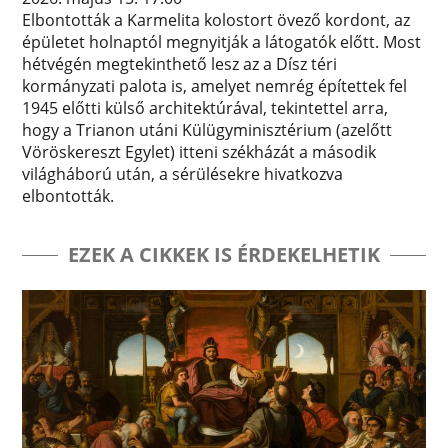
Elbontották a Karmelita kolostort övező kordont, az
épületet holnaptól megnyitják a látogatók előtt. Most
hétvégén megtekinthető lesz az a Dísz téri
kormányzati palota is, amelyet nemrég építettek fel
1945 előtti külső architektúrával, tekintettel arra,
hogy a Trianon utáni Külügyminisztérium (azelőtt
Vöröskereszt Egylet) itteni székházát a második
világháború után, a sérülésekre hivatkozva
elbontották.
EZEK A CIKKEK IS ÉRDEKELHETIK