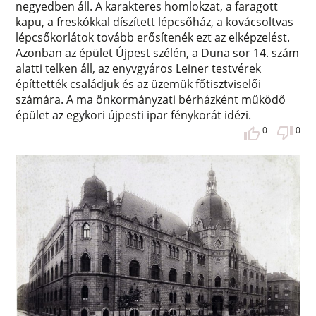
negyedben áll. A karakteres homlokzat, a faragott
kapu, a freskókkal díszített lépcsőház, a kovácsoltvas
lépcsőkorlátok tovább erősítenék ezt az elképzelést.
Azonban az épület Újpest szélén, a Duna sor 14. szám
alatti telken áll, az enyvgyáros Leiner testvérek
építtették családjuk és az üzemük főtisztviselői
számára. A ma önkormányzati bérházként működő
épület az egykori újpesti ipar fénykorát idézi.
0
0