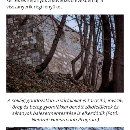
kertek és sétányok a következő években újra
visszanyerik régi fényüket.
A sokáig gondozatlan, a várfalakat is károsító, invazív,
öreg és beteg gyomfákkal benőtt zöldfelületek és
sétányok balesetmentesítése is elkezdődik (Fotó:
Nemzeti Hauszmann Program)