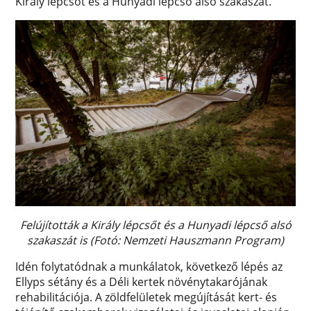
Király lépcsőt és a Hunyadi lépcső alsó szakaszát.
Felújították a Király lépcsőt és a Hunyadi lépcső alsó
szakaszát is (Fotó: Nemzeti Hauszmann Program)
Idén folytatódnak a munkálatok, következő lépés az
Ellyps sétány és a Déli kertek növénytakarójának
rehabilitációja. A zöldfelületek megújítását kert- és