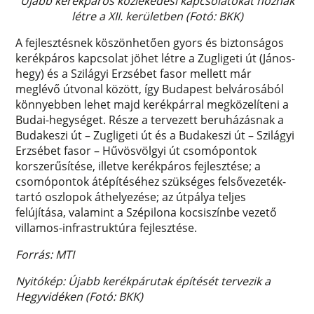
Újabb kerékpáros közlekedési kapcsolatokat hoznak
létre a XII. kerületben (Fotó: BKK)
A fejlesztésnek köszönhetően gyors és biztonságos
kerékpáros kapcsolat jöhet létre a Zugligeti út (János-
hegy) és a Szilágyi Erzsébet fasor mellett már
meglévő útvonal között, így Budapest belvárosából
könnyebben lehet majd kerékpárral megközelíteni a
Budai-hegységet. Része a tervezett beruházásnak a
Budakeszi út – Zugligeti út és a Budakeszi út – Szilágyi
Erzsébet fasor – Hűvösvölgyi út csomópontok
korszerűsítése, illetve kerékpáros fejlesztése; a
csomópontok átépítéséhez szükséges felsővezeték-
tartó oszlopok áthelyezése; az útpálya teljes
felújítása, valamint a Szépilona kocsiszínbe vezető
villamos-infrastruktúra fejlesztése.
Forrás: MTI
Nyitókép: Újabb kerékpárutak építését tervezik a
Hegyvidéken (Fotó: BKK)