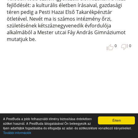
fejlődését: a kulturális életben írásaival, gazdasági
téren pedig a Pesti Hazai Első Takarékpénztár
ötletével. Nevét ma is számos intézmény őrzi,
születésének kétszáznegyvenedik évfordulója
alkalmából a Mester utcai Fáy András Gimnáziumot
mutatjuk be.
0
0
A PestBuda a jobb felhasználói élmény biztosítása érdekében
Értem
sütiket használ. A PestBuda látogatásával Ön beleegyezik az
ilyen adatfájlok fogadásába és elfogadja az adat- és sütikezelésre vonatkozó irányelveket.
További információk