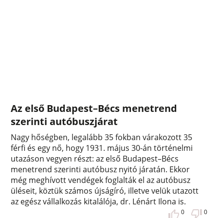
Az első Budapest–Bécs menetrend
szerinti autóbuszjárat
Nagy hőségben, legalább 35 fokban várakozott 35
férfi és egy nő, hogy 1931. május 30-án történelmi
utazáson vegyen részt: az első Budapest–Bécs
menetrend szerinti autóbusz nyitó járatán. Ekkor
még meghívott vendégek foglalták el az autóbusz
üléseit, köztük számos újságíró, illetve velük utazott
az egész vállalkozás kitalálója, dr. Lénárt Ilona is.
0
0