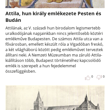
Attila, hun király emlékezete Pesten és
Budán
Attilának, az V. századi hun birodalom legismertebb
uralkodójának napjainkban nincs jelentősebb köztéri
emlékműve Budapesten. De számos Attila utca van a
fővárosban, emellett készült róla a VIgadóban freskó,
a két világháború között pedig emlékművet terveztek
állítani neki. A Nemzeti Múzeumban ma záruló Attila-
kiállításon több, Budapest történetéhez kapcsolódó
emlék is szerepelt a hun fejedelemmel
összefüggésben.
0
0