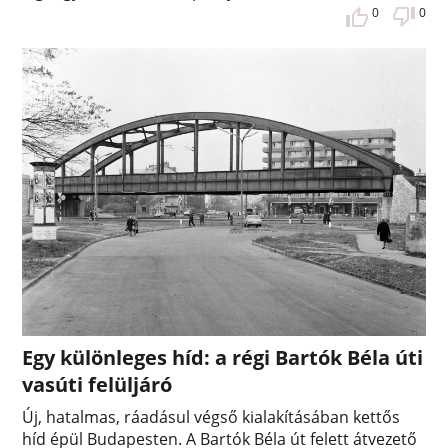
0
0
Egy különleges híd: a régi Bartók Béla úti
vasúti felüljáró
Új, hatalmas, ráadásul végső kialakításában kettős
híd épül Budapesten. A Bartók Béla út felett átvezető