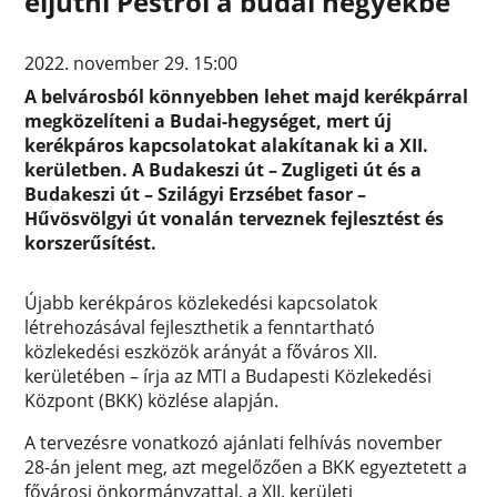
eljutni Pestről a budai hegyekbe
2022. november 29. 15:00
A belvárosból könnyebben lehet majd kerékpárral
megközelíteni a Budai-hegységet, mert új
kerékpáros kapcsolatokat alakítanak ki a XII.
kerületben. A Budakeszi út – Zugligeti út és a
Budakeszi út – Szilágyi Erzsébet fasor –
Hűvösvölgyi út vonalán terveznek fejlesztést és
korszerűsítést.
Újabb kerékpáros közlekedési kapcsolatok
létrehozásával fejleszthetik a fenntartható
közlekedési eszközök arányát a főváros XII.
kerületében – írja az MTI a Budapesti Közlekedési
Központ (BKK) közlése alapján.
A tervezésre vonatkozó ajánlati felhívás november
28-án jelent meg, azt megelőzően a BKK egyeztetett a
fővárosi önkormányzattal, a XII. kerületi