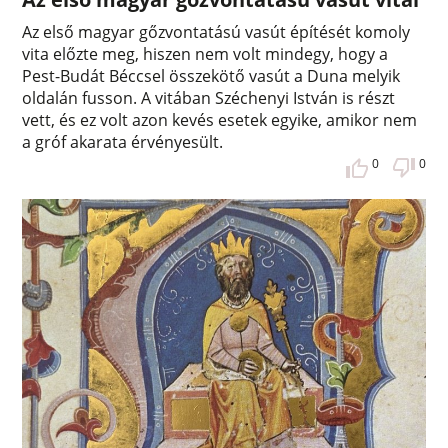
Az első magyar gőzvontatású vasút építését komoly
vita előzte meg, hiszen nem volt mindegy, hogy a
Pest-Budát Béccsel összekötő vasút a Duna melyik
oldalán fusson. A vitában Széchenyi István is részt
vett, és ez volt azon kevés esetek egyike, amikor nem
a gróf akarata érvényesült.
0
0