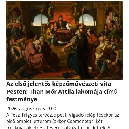
Az első jelentős képzőművészeti vita
Pesten: Than Mór Attila lakomája című
festménye
2026. augusztus 6. 9:00
A Feszl Frigyes tervezte pesti Vigadó felépítésekor az
első emeleti étterem (akkor Csemegetár) két
freskójának elkészítésére pályázatot hirdettek. A