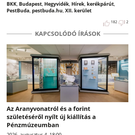
BKK
,
Budapest
,
Hegyvidék
,
Hírek
,
kerékpárút
,
PestBuda
,
pestbuda.hu
,
XII. kerület
182
2
KAPCSOLÓDÓ ÍRÁSOK
Az Aranyvonatról és a forint
születéséről nyílt új kiállítás a
Pénzmúzeumban
2026. augusztus 4. 18:00