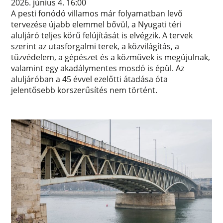
2026. június 4. 16:00
A pesti fonódó villamos már folyamatban levő
tervezése újabb elemmel bővül, a Nyugati téri
aluljáró teljes körű felújítását is elvégzik. A tervek
szerint az utasforgalmi terek, a közvilágítás, a
tűzvédelem, a gépészet és a közművek is megújulnak,
valamint egy akadálymentes mosdó is épül. Az
aluljáróban a 45 évvel ezelőtti átadása óta
jelentősebb korszerűsítés nem történt.