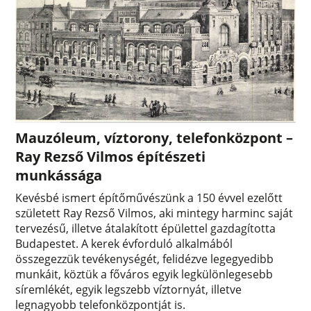
Mauzóleum, víztorony, telefonközpont –
Ray Rezső Vilmos építészeti
munkássága
Kevésbé ismert építőművészünk a 150 évvel ezelőtt
született Ray Rezső Vilmos, aki mintegy harminc saját
tervezésű, illetve átalakított épülettel gazdagította
Budapestet. A kerek évforduló alkalmából
összegezzük tevékenységét, felidézve legegyedibb
munkáit, köztük a főváros egyik legkülönlegesebb
síremlékét, egyik legszebb víztornyát, illetve
legnagyobb telefonközpontját is.