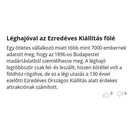
Léghajóval az Ezredéves Kiállítás fölé
Egy ötletes vállalkozó miatt több mint 7000 embernek
adatott meg, hogy az 1896-os Budapestet
madártávlatból szemlélhesse meg. A léghajó
legtöbbször csak fel- és leszállt, hiszen kötéllel volt a
földhöz rögzítve, de ez a légi utazás a 130 évvel
ezelőtti Ezredéves Országos Kiállítás alatt érdekes
attrakciónak számított.
0
0