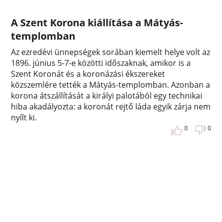
A Szent Korona kiállítása a Mátyás-
templomban
Az ezredévi ünnepségek sorában kiemelt helye volt az
1896. június 5-7-e közötti időszaknak, amikor is a
Szent Koronát és a koronázási ékszereket
közszemlére tették a Mátyás-templomban. Azonban a
korona átszállítását a királyi palotából egy technikai
hiba akadályozta: a koronát rejtő láda egyik zárja nem
nyílt ki.
0
0