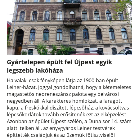
Gyártelepen épült fel Újpest egyik
legszebb lakóháza
Ha valaki csak fényképen látja az 1900-ban épült
Leiner-házat, joggal gondolhatná, hogy a kétemeletes
magastetős neoreneszánsz palota egy belvárosi
negyedben áll. A karakteres homlokzat, a faragott
kapu, a freskókkal díszített lépcsőház, a kovácsoltvas
lépcsőkorlátok tovább erősítenék ezt az elképzelést.
Azonban az épület Újpest szélén, a Duna sor 14. szám
alatti telken áll, az enyvgyáros Leiner testvérek
építtették családjuk és az üzemük főtisztviselői