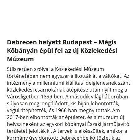
Debrecen helyett Budapest – Mégis
Kőbányán épül fel az új Közlekedési
Múzeum
Stílszerűen szólva: a Közlekedési Múzeum
történetében nem egyszer állították át a váltókat. Az
intézmény a millenniumi kiállítás ideiglenesnek szánt
közlekedési csarnokának átépítése után nyílt meg a
Városligetben 1899-ben. A második világháborúban
súlyosan megrongálódott, kis híján lebontották,
végül átépítették, és 1966-ban megnyitották. Ám
2017-ben elbontották az épületet, és a múzeum új
helyszíneként az egykori kőbányai Északi Járműjavító
területét jelölték ki. A tervek is elkészültek, amikor a
kormány úgy döntött: Debrecenbe költöztetik az