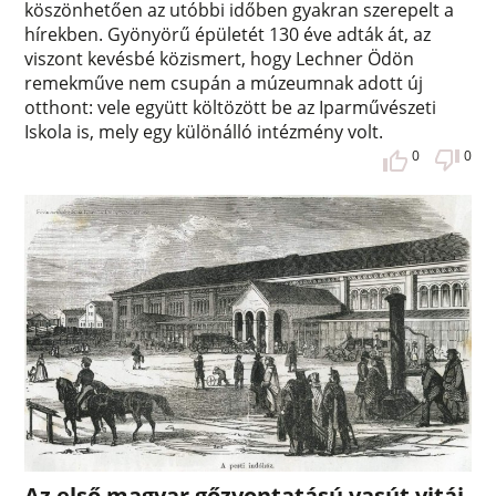
köszönhetően az utóbbi időben gyakran szerepelt a
hírekben. Gyönyörű épületét 130 éve adták át, az
viszont kevésbé közismert, hogy Lechner Ödön
remekműve nem csupán a múzeumnak adott új
otthont: vele együtt költözött be az Iparművészeti
Iskola is, mely egy különálló intézmény volt.
0
0
Az első magyar gőzvontatású vasút vitái