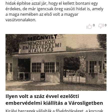
hidak építése azzal jár, hogy el kellett bontani egy
érdekes, de már igencsak öreg vasúti hidat is, amely
a maga nemében az első volt a magyar
vasútvonalakon.
0
0
Ilyen volt a száz évvel ezelőtti
embervédelmi kiállítás a Városligetben
Királyi hercegek vállalták a fővédnökséget, a korszak