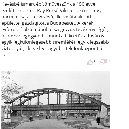
Kevésbé ismert építőművészünk a 150 évvel
ezelőtt született Ray Rezső Vilmos, aki mintegy
harminc saját tervezésű, illetve átalakított
épülettel gazdagította Budapestet. A kerek
évforduló alkalmából összegezzük tevékenységét,
felidézve legegyedibb munkáit, köztük a főváros
egyik legkülönlegesebb síremlékét, egyik legszebb
víztornyát, illetve legnagyobb telefonközpontját
is.
0
0