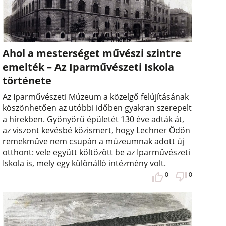
Ahol a mesterséget művészi szintre
emelték – Az Iparművészeti Iskola
története
Az Iparművészeti Múzeum a közelgő felújításának
köszönhetően az utóbbi időben gyakran szerepelt
a hírekben. Gyönyörű épületét 130 éve adták át,
az viszont kevésbé közismert, hogy Lechner Ödön
remekműve nem csupán a múzeumnak adott új
otthont: vele együtt költözött be az Iparművészeti
Iskola is, mely egy különálló intézmény volt.
0
0