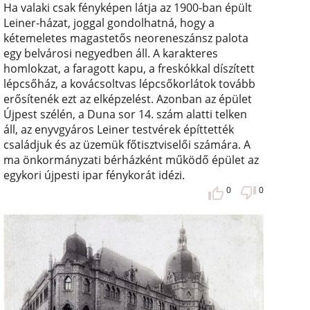
Ha valaki csak fényképen látja az 1900-ban épült
Leiner-házat, joggal gondolhatná, hogy a
kétemeletes magastetős neoreneszánsz palota
egy belvárosi negyedben áll. A karakteres
homlokzat, a faragott kapu, a freskókkal díszített
lépcsőház, a kovácsoltvas lépcsőkorlátok tovább
erősítenék ezt az elképzelést. Azonban az épület
Újpest szélén, a Duna sor 14. szám alatti telken
áll, az enyvgyáros Leiner testvérek építtették
családjuk és az üzemük főtisztviselői számára. A
ma önkormányzati bérházként működő épület az
egykori újpesti ipar fénykorát idézi.
0
0