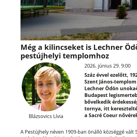
Még a kilincseket is Lechner Ö
pestújhelyi templomhoz
2026. június 29. 9:00
Száz évvel ezelőtt, 19
Szent János-templom a
Lechner Ödön unokaö
Budapest legismertebb
bővelkedik érdekessé
tornya, itt keresztelt
a Sacré Coeur nővére
Blázsovics Lívia
A Pestújhely néven 1909-ban önálló községgé vált 