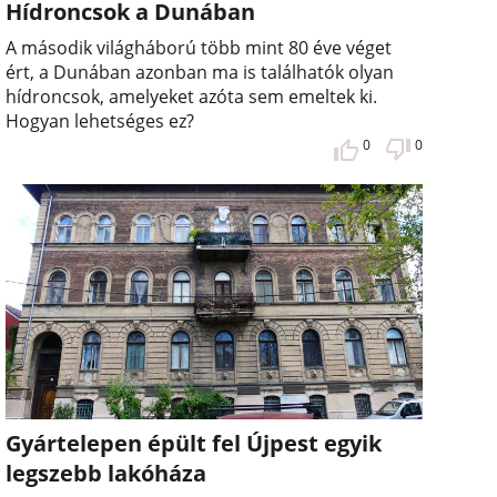
Hídroncsok a Dunában
A második világháború több mint 80 éve véget
ért, a Dunában azonban ma is találhatók olyan
hídroncsok, amelyeket azóta sem emeltek ki.
Hogyan lehetséges ez?
0
0
Gyártelepen épült fel Újpest egyik
legszebb lakóháza