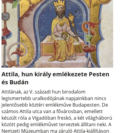
Attila, hun király emlékezete Pesten
és Budán
Attilának, az V. századi hun birodalom
legismertebb uralkodójának napjainkban nincs
jelentősebb köztéri emlékműve Budapesten. De
számos Attila utca van a fővárosban, emellett
készült róla a VIgadóban freskó, a két világháború
között pedig emlékművet terveztek állítani neki. A
Nemzeti Múzeumban ma záruló Attila-kiállításon