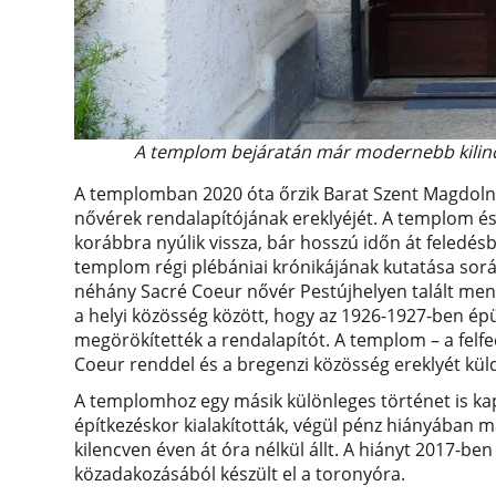
A templom bejáratán már modernebb kilincs
A templomban 2020 óta őrzik Barat Szent Magdolna
nővérek rendalapítójának ereklyéjét. A templom é
korábbra nyúlik vissza, bár hosszú időn át feledésb
templom régi plébániai krónikájának kutatása sorá
néhány Sacré Coeur nővér Pestújhelyen talált mene
a helyi közösség között, hogy az 1926-1927-ben é
megörökítették a rendalapítót. A templom – a felfe
Coeur renddel és a bregenzi közösség ereklyét kü
A templomhoz egy másik különleges történet is kap
építkezéskor kialakították, végül pénz hiányában má
kilencven éven át óra nélkül állt. A hiányt 2017-be
közadakozásából készült el a toronyóra.