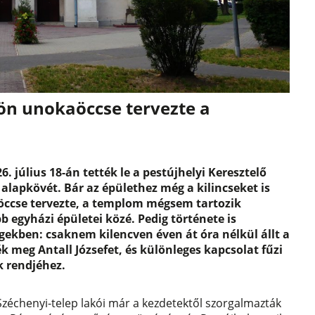
dön unokaöccse tervezte a
26. július 18-án tették le a pestújhelyi Keresztelő
lapkövét. Bár az épülethez még a kilincseket is
ccse tervezte, a templom mégsem tartozik
 egyházi épületei közé. Pedig története is
gekben: csaknem kilencven éven át óra nélkül állt a
ék meg Antall Józsefet, és különleges kapcsolat fűzi
k rendjéhez.
Széchenyi-telep lakói már a kezdetektől szorgalmazták