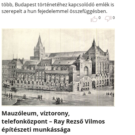
több, Budapest történetéhez kapcsolódó emlék is
szerepelt a hun fejedelemmel összefüggésben.
0
0
Mauzóleum, víztorony,
telefonközpont – Ray Rezső Vilmos
építészeti munkássága