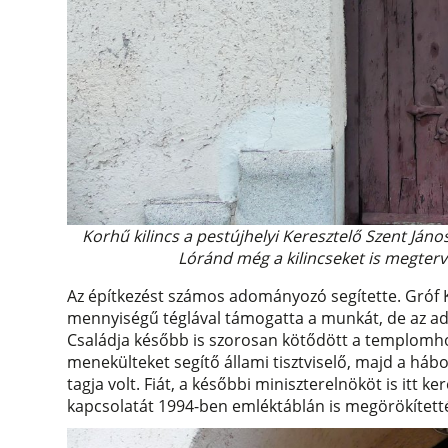
Korhű kilincs a pestújhelyi Keresztelő Szent Ján
Lóránd még a kilincseket is megterv
Az építkezést számos adományozó segítette. Gróf K
mennyiségű téglával támogatta a munkát, de az adak
Családja később is szorosan kötődött a templomhoz: 
menekülteket segítő állami tisztviselő, majd a hábo
tagja volt. Fiát, a későbbi miniszterelnököt is itt
kapcsolatát 1994-ben emléktáblán is megörökítetté