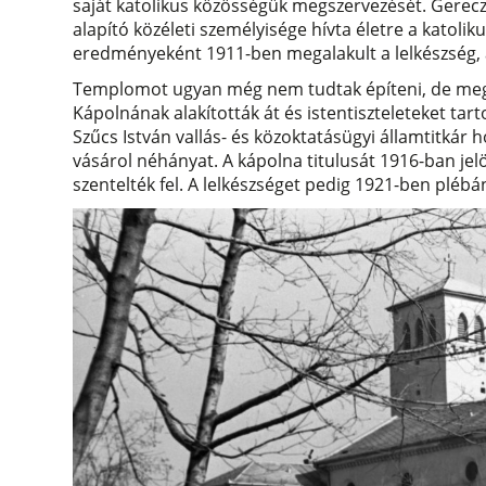
saját katolikus közösségük megszervezését. Gerecz
alapító közéleti személyisége hívta életre a kato
eredményeként 1911-ben megalakult a lelkészség, 
Templomot ugyan még nem tudtak építeni, de megvás
Kápolnának alakították át és istentiszteleteket tar
Szűcs István vallás- és közoktatásügyi államtitkár 
vásárol néhányat. A kápolna titulusát 1916-ban jelöl
szentelték fel. A lelkészséget pedig 1921-ben plébá