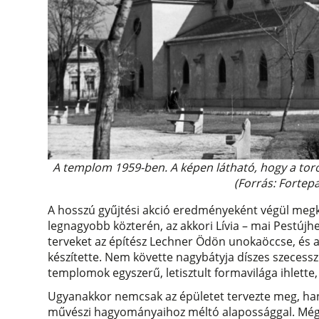
A templom 1959-ben. A képen látható, hogy a toro
(Forrás: Forte
A hosszú gyűjtési akció eredményeként végül meg
legnagyobb közterén, az akkori Lívia – mai Pestújhel
terveket az építész Lechner Ödön unokaöccse, és a
készítette. Nem követte nagybátyja díszes szecesszió
templomok egyszerű, letisztult formavilága ihlette
Ugyanakkor nemcsak az épületet tervezte meg, hane
művészi hagyományaihoz méltó alapossággal. Még a ki