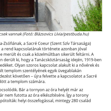
ek vannak (Fotó: Blázsovics Lívia/pestbuda.hu)
-Zsófiának, a Sacré Coeur (Szent Szív Társasága)
s a rend kapcsolatának története azonban jóval
e merült és csak a közelmúltban sikerült feltárni. A
n derült ki, hogy a Tanácsköztársaság idején, 1919-ben
déket. Olyan szoros kapcsolat alakult ki a nővérek és
pült templom szentélyének egyik üvegablakán
dezést követően – újra felvette a kapcsolatot a Sacré
ldött a templom számára.
csolódik. Bár a tornyon az óra helyét már az
r nem futotta az óra elkészítésére. Így a torony
n pótolták: helyi összefogással, mintegy 280 család