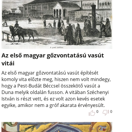
Az első magyar gőzvontatású vasút
vitái
Az első magyar gőzvontatású vasút építését
komoly vita előzte meg, hiszen nem volt mindegy,
hogy a Pest-Budát Béccsel összekötő vasút a
Duna melyik oldalán fusson. A vitában Széchenyi
István is részt vett, és ez volt azon kevés esetek
egyike, amikor nem a gróf akarata érvényesült.
0
0