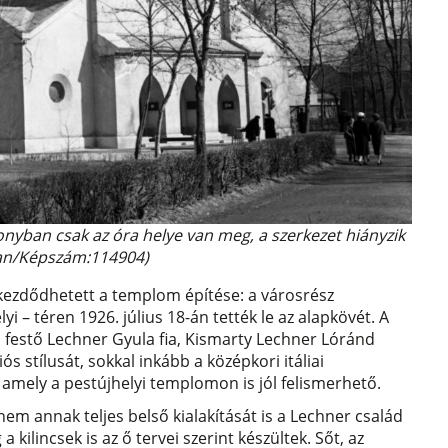
nyban csak az óra helye van meg, a szerkezet hiányzik
pan/Képszám:114904)
kezdődhetett a templom építése: a városrész
yi – téren 1926. július 18-án tették le az alapkövét. A
 festő Lechner Gyula fia, Kismarty Lechner Lóránd
s stílusát, sokkal inkább a középkori itáliai
, amely a pestújhelyi templomon is jól felismerhető.
m annak teljes belső kialakítását is a Lechner család
lincsek is az ő tervei szerint készültek. Sőt, az