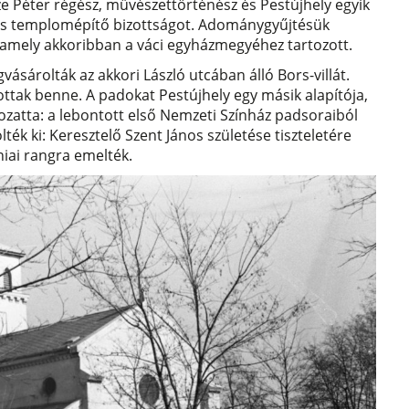
e Péter régész, művészettörténész és Pestújhely egyik
likus templomépítő bizottságot. Adománygyűjtésük
amely akkoribban a váci egyházmegyéhez tartozott.
árolták az akkori László utcában álló Bors-villát.
tottak benne. A padokat Pestújhely egy másik alapítója,
hozatta: a lebontott első Nemzeti Színház padsoraiból
ték ki: Keresztelő Szent János születése tiszteletére
niai rangra emelték.