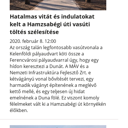
Hatalmas vitát és indulatokat
kelt a Hamzsabégi úti vasúti
töltés szélesítése
2020. február 8. 12:00
Az ország talán legfontosabb vasútvonala a
Kelenföldi pályaudvart köti össze a
Ferencvárosi pályaudvarral úgy, hogy egy
hídon keresztezi a Dunát. A MÁV és a
Nemzeti Infrastruktúra Fejlesztő Zrt. e
kétvágányú vonal bővítését tervezi, egy
harmadik vágányt építenének a meglévő
kettő mellé, és egy teljesen új hidat
emelnének a Duna fölé. Ez viszont komoly
félelmeket vált ki a Hamzsabégi út környékén
élőkben.