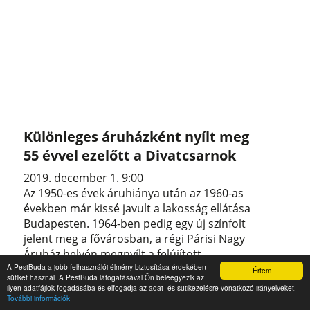
Különleges áruházként nyílt meg
55 évvel ezelőtt a Divatcsarnok
2019. december 1. 9:00
Az 1950-es évek áruhiánya után az 1960-as
években már kissé javult a lakosság ellátása
Budapesten. 1964-ben pedig egy új színfolt
jelent meg a fővárosban, a régi Párisi Nagy
Áruház helyén megnyílt a felújított
Divatcsarnok.
A PestBuda a jobb felhasználói élmény biztosítása érdekében
Értem
sütiket használ. A PestBuda látogatásával Ön beleegyezik az
ilyen adatfájlok fogadásába és elfogadja az adat- és sütikezelésre vonatkozó irányelveket.
További információk