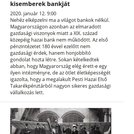
kisemberek bankját
2020. január 12. 9:00
Nehéz elképzelni ma a világot bankok nélkül.
Magyarországon azonban az elmaradott
gazdasági viszonyok miatt a XIX. század
közepéig hazai bank nem működött. Az első
pénzintézetet 180 évvel ezelőtt nem
gazdasági érdek, hanem honjobbító
gondolat hozta létre. Sokan kételkedtek
abban, hogy Magyarország elég érett-e egy
ilyen intézményre, de az ötlet életképességét
igazolta, hogy a megalakult Pesti Hazai Első
Takarékpénztárból nagyon sikeres gazdasági
vállalkozás lett.