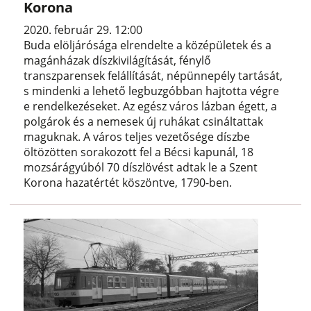
Korona
2020. február 29. 12:00
Buda elöljárósága elrendelte a középületek és a
magánházak díszkivilágítását, fénylő
transzparensek felállítását, népünnepély tartását,
s mindenki a lehető legbuzgóbban hajtotta végre
e rendelkezéseket. Az egész város lázban égett, a
polgárok és a nemesek új ruhákat csináltattak
maguknak. A város teljes vezetősége díszbe
öltözötten sorakozott fel a Bécsi kapunál, 18
mozsárágyúból 70 díszlövést adtak le a Szent
Korona hazatértét köszöntve, 1790-ben.