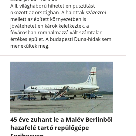
A II. világháború hihetetlen pusztítást
okozott az országban. A halottak százezrei
mellett az épített környezetben is
jóvátehetetlen károk keletkeztek, a
fővárosban romhalmazzá vált számtalan
értékes épület. A budapesti Duna-hidak sem
menekültek meg.
45 éve zuhant le a Malév Berlinből
hazafelé tartó repülőgépe
Ferihegyen