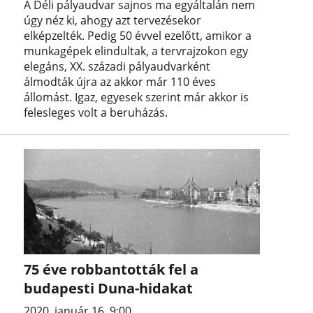
A Déli pályaudvar sajnos ma egyáltalán nem
úgy néz ki, ahogy azt tervezésekor
elképzelték. Pedig 50 évvel ezelőtt, amikor a
munkagépek elindultak, a tervrajzokon egy
elegáns, XX. századi pályaudvarként
álmodták újra az akkor már 110 éves
állomást. Igaz, egyesek szerint már akkor is
felesleges volt a beruházás.
75 éve robbantották fel a
budapesti Duna-hidakat
2020. január 16. 9:00