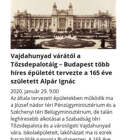
Vajdahunyad várától a
Tőzsdepalotáig – Budapest több
híres épületét tervezte a 165 éve
született Alpár Ignác
2020. január 29. 9:00
Az általa tervezett épületekben működik ma
a József nádor téri Pénzügyminisztérium és a
Széchenyi téri Belügyminisztérium, de talán
leghíresebb alkotásai a Szabadság téri
Tőzsdepalota és a városligeti Vajdahunyad
vára. Iskolaépületeit, lakóházait ma is ezrek
használják naponta Budapesten. A 165 éve