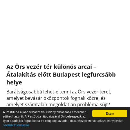
Az Örs vezér tér különös arcai –
Átalakítás előtt Budapest legfurcsább
helye
Barátságosabbá lehet-e tenni az Örs vezér teret,
amelyet bevásárlóközpontok fognak közre, és
amelyet számtalan megoldatlan probléma sújt?
Megnéztük, milyen állapotban várja Budapest egyik
A PestBuda a jobb felhasználói élmény biztosítása érdekében
Értem
legforgalmasabb közlekedési csomópontja a nyáron
sütiket használ. A PestBuda látogatásával Ön beleegyezik az
ilyen adatfájlok fogadásába és elfogadja az adat- és sütikezelésre vonatkozó irányelveket.
kezdődő felújítást. A bódésor elbontása már
További információk
megkezdődött, és eltűnhet a Gomba is.