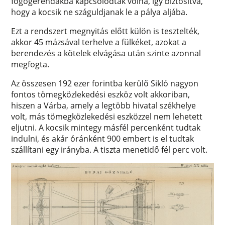
fogógerendákba kapcsolódtak volna, így biztosítva,
hogy a kocsik ne száguldjanak le a pálya aljába.
Ezt a rendszert megnyitás előtt külön is tesztelték,
akkor 45 mázsával terhelve a fülkéket, azokat a
berendezés a kötelek elvágása után szinte azonnal
megfogta.
Az összesen 192 ezer forintba kerülő Sikló nagyon
fontos tömegközlekedési eszköz volt akkoriban,
hiszen a Várba, amely a legtöbb hivatal székhelye
volt, más tömegközlekedési eszközzel nem lehetett
eljutni. A kocsik mintegy másfél percenként tudtak
indulni, és akár óránként 900 embert is el tudtak
szállítani egy irányba. A tiszta menetidő fél perc volt.