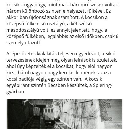
kocsik – ugyanúgy, mint ma – háromrészesek voltak,
három különböző szinten elhelyezett fülkével. Ez
akkoriban újdonságnak számított. A kocsikon a
középső fülke első osztályú, a két szélső
másodosztályú volt, ez annyit jelentett, hogy, a
középső fülkében, legalábbis az első időkben, csak 6
személy utazott.
A lépcsőzetes kialakítás teljesen egyedi volt, a Sikló
tervezésének idején még olyan leírások is születtek,
ahol úgy képzelték el a kocsikat, hogy elöl nagyon
kicsi, hátul nagyon nagy kerekei lennének, azaz a
kocsi padlója végig egy szinten van. A kocsik
egyébiránt szintén Bécsben készültek, a Spiering-
gyárban.