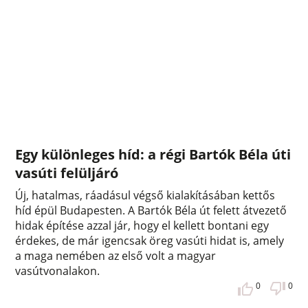
Egy különleges híd: a régi Bartók Béla úti
vasúti felüljáró
Új, hatalmas, ráadásul végső kialakításában kettős
híd épül Budapesten. A Bartók Béla út felett átvezető
hidak építése azzal jár, hogy el kellett bontani egy
érdekes, de már igencsak öreg vasúti hidat is, amely
a maga nemében az első volt a magyar
vasútvonalakon.
0
0