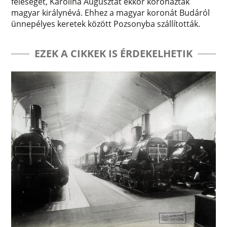
feleségét, Karolina Augusztát ekkor koronázták
magyar királynévá. Ehhez a magyar koronát Budáról
ünnepélyes keretek között Pozsonyba szállították.
EZEK A CIKKEK IS ÉRDEKELHETIK