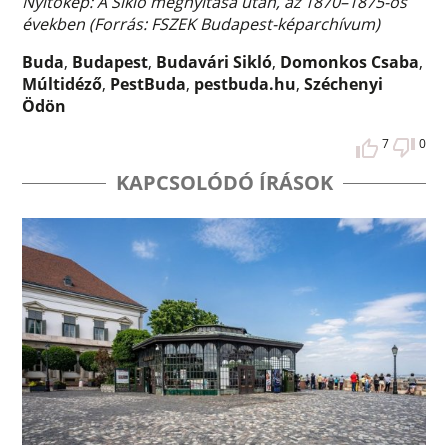
Nyitókép: A Sikló megnyitása után, az 1870–1875-ös
években (Forrás: FSZEK Budapest-képarchívum)
Buda
,
Budapest
,
Budavári Sikló
,
Domonkos Csaba
,
Múltidéző
,
PestBuda
,
pestbuda.hu
,
Széchenyi
Ödön
7
0
KAPCSOLÓDÓ ÍRÁSOK