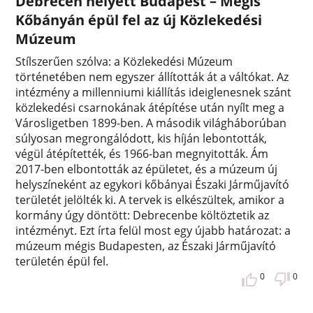
Debrecen helyett Budapest – Mégis
Kőbányán épül fel az új Közlekedési
Múzeum
Stílszerűen szólva: a Közlekedési Múzeum
történetében nem egyszer állították át a váltókat. Az
intézmény a millenniumi kiállítás ideiglenesnek szánt
közlekedési csarnokának átépítése után nyílt meg a
Városligetben 1899-ben. A második világháborúban
súlyosan megrongálódott, kis híján lebontották,
végül átépítették, és 1966-ban megnyitották. Ám
2017-ben elbontották az épületet, és a múzeum új
helyszíneként az egykori kőbányai Északi Járműjavító
területét jelölték ki. A tervek is elkészültek, amikor a
kormány úgy döntött: Debrecenbe költöztetik az
intézményt. Ezt írta felül most egy újabb határozat: a
múzeum mégis Budapesten, az Északi Járműjavító
területén épül fel.
0
0