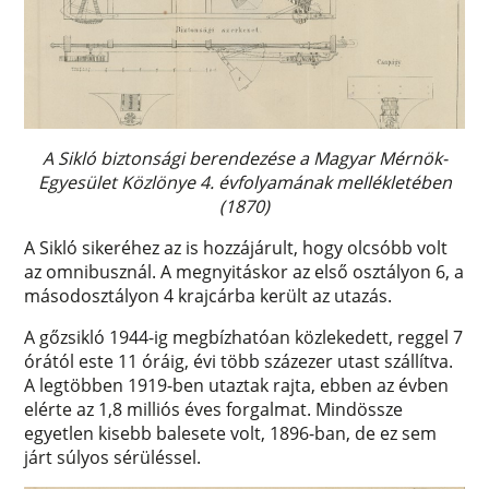
A Sikló biztonsági berendezése a Magyar Mérnök-
Egyesület Közlönye 4. évfolyamának mellékletében
(1870)
A Sikló sikeréhez az is hozzájárult, hogy olcsóbb volt
az omnibusznál. A megnyitáskor az első osztályon 6, a
másodosztályon 4 krajcárba került az utazás.
A gőzsikló 1944-ig megbízhatóan közlekedett, reggel 7
órától este 11 óráig, évi több százezer utast szállítva.
A legtöbben 1919-ben utaztak rajta, ebben az évben
elérte az 1,8 milliós éves forgalmat. Mindössze
egyetlen kisebb balesete volt, 1896-ban, de ez sem
járt súlyos sérüléssel.