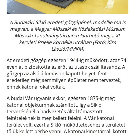
A Budavári Sikló eredeti gőzgépének modellje ma is
megvan, a Magyar Műszaki és Közlekedési Múzeum
Műszaki Tanulmánytárban tekinthető meg a XI.
kerületi Prielle Kornélia utcában (Fotó: Kiss
László/MMKM)
Az eredeti gőzgép egészen 1944-ig működött, azaz 74
éven át biztosította az erőt az utasok szállításához. A
gőzgép az alsó állomáson kapott helyet, fent
eredetileg még semmilyen épületet nem terveztek,
ennek katonai okai voltak.
A budai Vár ugyanis ekkor, egészen 1875-ig még
katonai objektumnak számított, így a Sikló
tervezésénél a hadvezetés által támasztott
feltételeknek is meg kellett felelni. A Vár katonai
terület volt, ezért a Sikló működtetéséhez a területet
tőlük kellett bérbe venni. A katonai kincstárral kötött