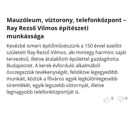
Mauzóleum, víztorony, telefonközpont –
Ray Rezső Vilmos építészeti
munkássága
Kevésbé ismert építőművészünk a 150 évvel ezelőtt
született Ray Rezső Vilmos, aki mintegy harminc saját
tervezésű, illetve átalakított épülettel gazdagította
Budapestet. A kerek évforduló alkalmából
összegezzük tevékenységét, felidézve legegyedibb
munkáit, köztük a főváros egyik legkülönlegesebb
síremlékét, egyik legszebb víztornyát, illetve
legnagyobb telefonközpontját is.
0
0