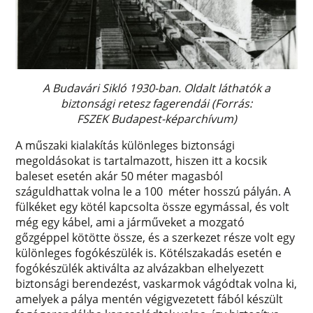
A Budavári Sikló 1930-ban. Oldalt láthatók a
biztonsági retesz fagerendái (Forrás:
FSZEK Budapest-képarchívum)
A műszaki kialakítás különleges biztonsági
megoldásokat is tartalmazott, hiszen itt a kocsik
baleset esetén akár 50 méter magasból
száguldhattak volna le a 100 méter hosszú pályán. A
fülkéket egy kötél kapcsolta össze egymással, és volt
még egy kábel, ami a járműveket a mozgató
gőzgéppel kötötte össze, és a szerkezet része volt egy
különleges fogókészülék is. Kötélszakadás esetén e
fogókészülék aktiválta az alvázakban elhelyezett
biztonsági berendezést, vaskarmok vágódtak volna ki,
amelyek a pálya mentén végigvezetett fából készült