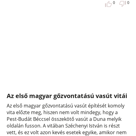
0
0
Az első magyar gőzvontatású vasút vitái
Az első magyar gőzvontatású vasút építését komoly
vita előzte meg, hiszen nem volt mindegy, hogy a
Pest-Budát Béccsel összekötő vasút a Duna melyik
oldalán fusson. A vitában Széchenyi István is részt
vett, és ez volt azon kevés esetek egyike, amikor nem