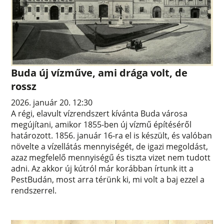
Buda új vízműve, ami drága volt, de
rossz
2026. január 20. 12:30
A régi, elavult vízrendszert kívánta Buda városa
megújítani, amikor 1855-ben új vízmű építéséről
határozott. 1856. január 16-ra el is készült, és valóban
növelte a vízellátás mennyiségét, de igazi megoldást,
azaz megfelelő mennyiségű és tiszta vizet nem tudott
adni. Az akkor új kútról már korábban írtunk itt a
PestBudán, most arra térünk ki, mi volt a baj ezzel a
rendszerrel.