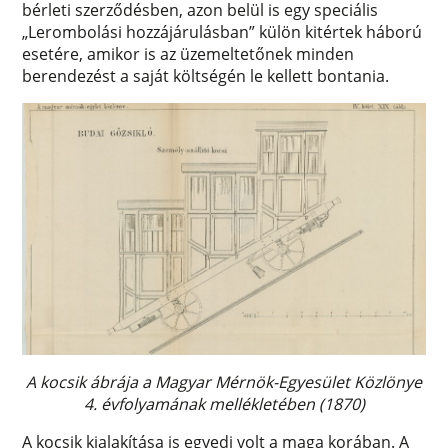
bérleti szerződésben, azon belül is egy speciális
„Lerombolási hozzájárulásban” külön kitértek háború
esetére, amikor is az üzemeltetőnek minden
berendezést a saját költségén le kellett bontania.
A kocsik ábrája a Magyar Mérnök-Egyesület Közlönye
4. évfolyamának mellékletében (1870)
A kocsik kialakítása is egyedi volt a maga korában. A