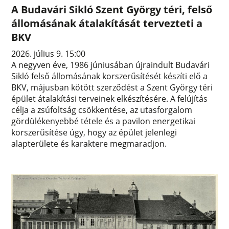
A Budavári Sikló Szent György téri, felső
állomásának átalakítását tervezteti a
BKV
2026. július 9. 15:00
A negyven éve, 1986 júniusában újraindult Budavári
Sikló felső állomásának korszerűsítését készíti elő a
BKV, májusban kötött szerződést a Szent György téri
épület átalakítási terveinek elkészítésére. A felújítás
célja a zsúfoltság csökkentése, az utasforgalom
gördülékenyebbé tétele és a pavilon energetikai
korszerűsítése úgy, hogy az épület jelenlegi
alapterülete és karaktere megmaradjon.