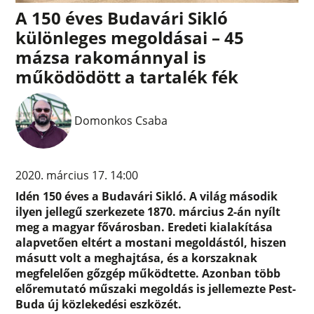
A 150 éves Budavári Sikló
különleges megoldásai – 45
mázsa rakománnyal is
működödött a tartalék fék
Domonkos Csaba
2020. március 17. 14:00
Idén 150 éves a Budavári Sikló. A világ második
ilyen jellegű szerkezete 1870. március 2-án nyílt
meg a magyar fővárosban. Eredeti kialakítása
alapvetően eltért a mostani megoldástól, hiszen
másutt volt a meghajtása, és a korszaknak
megfelelően gőzgép működtette. Azonban több
előremutató műszaki megoldás is jellemezte Pest-
Buda új közlekedési eszközét.