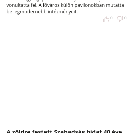
vonultatta fel. A főváros külön pavilonokban mutatta
be legmodernebb intézményeit.
0
0
A zöldre festett Szabadság hidat 40 éve