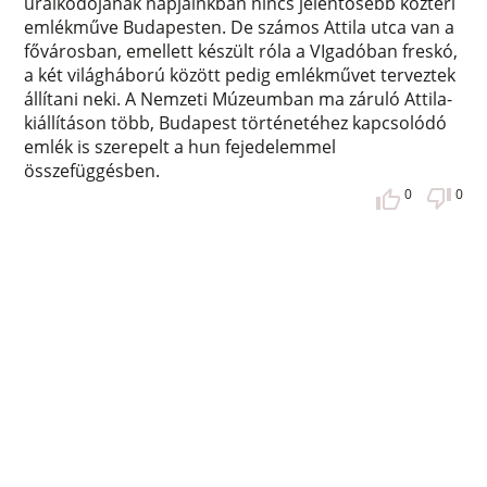
uralkodójának napjainkban nincs jelentősebb köztéri
emlékműve Budapesten. De számos Attila utca van a
fővárosban, emellett készült róla a VIgadóban freskó,
a két világháború között pedig emlékművet terveztek
állítani neki. A Nemzeti Múzeumban ma záruló Attila-
kiállításon több, Budapest történetéhez kapcsolódó
emlék is szerepelt a hun fejedelemmel
összefüggésben.
0
0