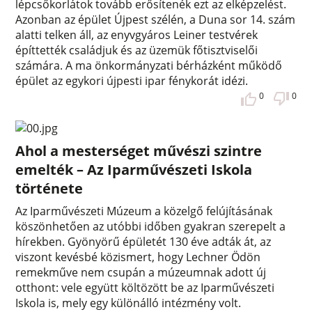
lépcsőkorlátok tovább erősítenék ezt az elképzelést.
Azonban az épület Újpest szélén, a Duna sor 14. szám
alatti telken áll, az enyvgyáros Leiner testvérek
építtették családjuk és az üzemük főtisztviselői
számára. A ma önkormányzati bérházként működő
épület az egykori újpesti ipar fénykorát idézi.
0
0
Ahol a mesterséget művészi szintre
emelték – Az Iparművészeti Iskola
története
Az Iparművészeti Múzeum a közelgő felújításának
köszönhetően az utóbbi időben gyakran szerepelt a
hírekben. Gyönyörű épületét 130 éve adták át, az
viszont kevésbé közismert, hogy Lechner Ödön
remekműve nem csupán a múzeumnak adott új
otthont: vele együtt költözött be az Iparművészeti
Iskola is, mely egy különálló intézmény volt.