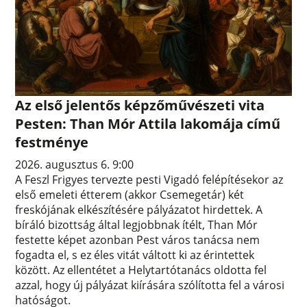
Az első jelentős képzőművészeti vita
Pesten: Than Mór Attila lakomája című
festménye
2026. augusztus 6. 9:00
A Feszl Frigyes tervezte pesti Vigadó felépítésekor az
első emeleti étterem (akkor Csemegetár) két
freskójának elkészítésére pályázatot hirdettek. A
bíráló bizottság által legjobbnak ítélt, Than Mór
festette képet azonban Pest város tanácsa nem
fogadta el, s ez éles vitát váltott ki az érintettek
között. Az ellentétet a Helytartótanács oldotta fel
azzal, hogy új pályázat kiírására szólította fel a városi
hatóságot.