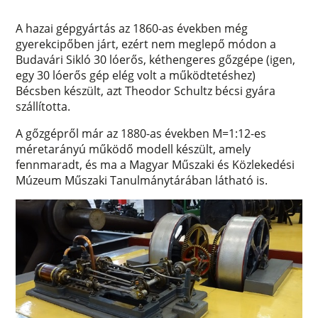
A hazai gépgyártás az 1860-as években még
gyerekcipőben járt, ezért nem meglepő módon a
Budavári Sikló 30 lóerős, kéthengeres gőzgépe (igen,
egy 30 lóerős gép elég volt a működtetéshez)
Bécsben készült, azt Theodor Schultz bécsi gyára
szállította.
A gőzgépről már az 1880-as években M=1:12-es
méretarányú működő modell készült, amely
fennmaradt, és ma a Magyar Műszaki és Közlekedési
Múzeum Műszaki Tanulmánytárában látható is.