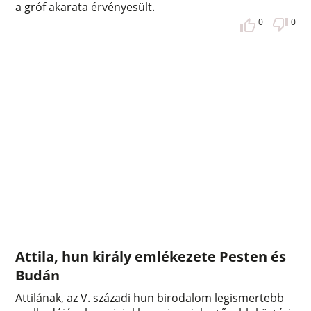
a gróf akarata érvényesült.
0
0
Attila, hun király emlékezete Pesten és
Budán
Attilának, az V. századi hun birodalom legismertebb