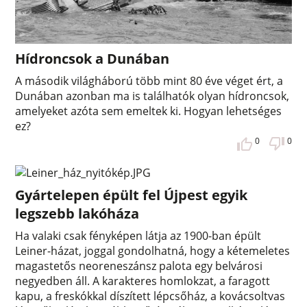
Hídroncsok a Dunában
A második világháború több mint 80 éve véget ért, a
Dunában azonban ma is találhatók olyan hídroncsok,
amelyeket azóta sem emeltek ki. Hogyan lehetséges
ez?
0
0
Gyártelepen épült fel Újpest egyik
legszebb lakóháza
Ha valaki csak fényképen látja az 1900-ban épült
Leiner-házat, joggal gondolhatná, hogy a kétemeletes
magastetős neoreneszánsz palota egy belvárosi
negyedben áll. A karakteres homlokzat, a faragott
kapu, a freskókkal díszített lépcsőház, a kovácsoltvas