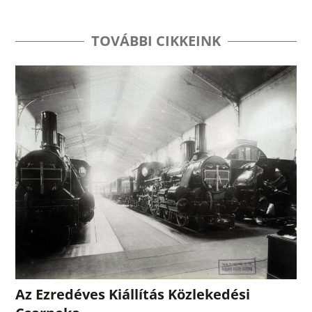
TOVÁBBI CIKKEINK
Az Ezredéves Kiállítás Közlekedési