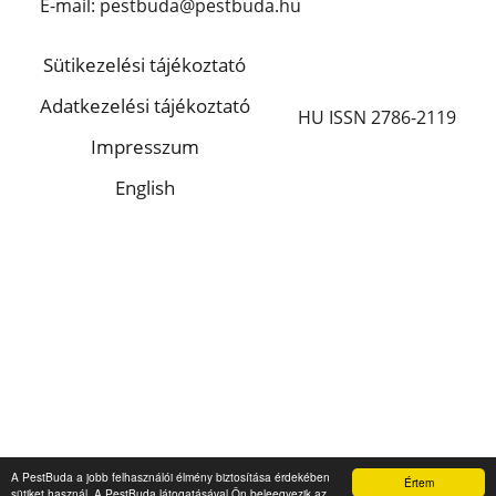
E-mail: pestbuda@pestbuda.hu
Sütikezelési tájékoztató
Adatkezelési tájékoztató
HU ISSN 2786-2119
Impresszum
English
A PestBuda a jobb felhasználói élmény biztosítása érdekében
Értem
sütiket használ. A PestBuda látogatásával Ön beleegyezik az