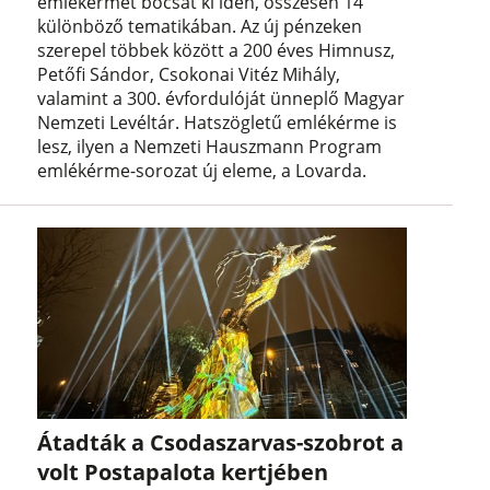
emlékérmét bocsát ki idén, összesen 14
különböző tematikában. Az új pénzeken
szerepel többek között a 200 éves Himnusz,
Petőfi Sándor, Csokonai Vitéz Mihály,
valamint a 300. évfordulóját ünneplő Magyar
Nemzeti Levéltár. Hatszögletű emlékérme is
lesz, ilyen a Nemzeti Hauszmann Program
emlékérme-sorozat új eleme, a Lovarda.
Átadták a Csodaszarvas-szobrot a
volt Postapalota kertjében