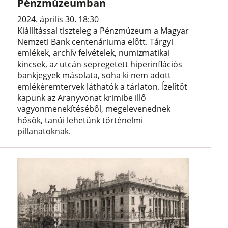
Pénzmúzeumban
2024. április 30. 18:30
Kiállítással tiszteleg a Pénzmúzeum a Magyar
Nemzeti Bank centenáriuma előtt. Tárgyi
emlékek, archív felvételek, numizmatikai
kincsek, az utcán sepregetett hiperinflációs
bankjegyek másolata, soha ki nem adott
emlékéremtervek láthatók a tárlaton. Ízelítőt
kapunk az Aranyvonat krimibe illő
vagyonmenekítéséből, megelevenednek
hősök, tanúi lehetünk történelmi
pillanatoknak.