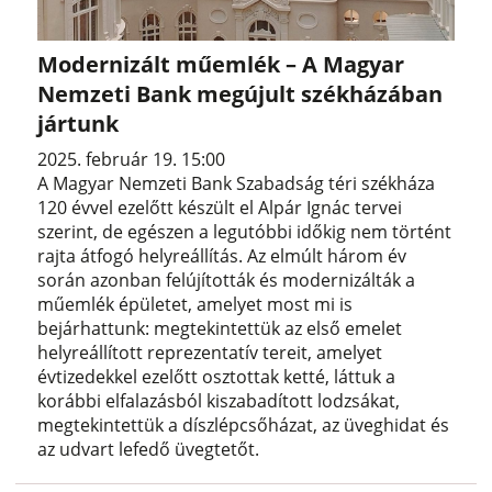
Modernizált műemlék – A Magyar
Nemzeti Bank megújult székházában
jártunk
2025. február 19. 15:00
A Magyar Nemzeti Bank Szabadság téri székháza
120 évvel ezelőtt készült el Alpár Ignác tervei
szerint, de egészen a legutóbbi időkig nem történt
rajta átfogó helyreállítás. Az elmúlt három év
során azonban felújították és modernizálták a
műemlék épületet, amelyet most mi is
bejárhattunk: megtekintettük az első emelet
helyreállított reprezentatív tereit, amelyet
évtizedekkel ezelőtt osztottak ketté, láttuk a
korábbi elfalazásból kiszabadított lodzsákat,
megtekintettük a díszlépcsőházat, az üveghidat és
az udvart lefedő üvegtetőt.