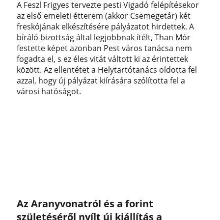
A Feszl Frigyes tervezte pesti Vigadó felépítésekor
az első emeleti étterem (akkor Csemegetár) két
freskójának elkészítésére pályázatot hirdettek. A
bíráló bizottság által legjobbnak ítélt, Than Mór
festette képet azonban Pest város tanácsa nem
fogadta el, s ez éles vitát váltott ki az érintettek
között. Az ellentétet a Helytartótanács oldotta fel
azzal, hogy új pályázat kiírására szólította fel a
városi hatóságot.
Az Aranyvonatról és a forint
születéséről nyílt új kiállítás a