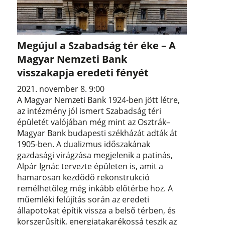
Megújul a Szabadság tér éke – A
Magyar Nemzeti Bank
visszakapja eredeti fényét
2021. november 8. 9:00
A Magyar Nemzeti Bank 1924-ben jött létre,
az intézmény jól ismert Szabadság téri
épületét valójában még mint az Osztrák–
Magyar Bank budapesti székházát adták át
1905-ben. A dualizmus időszakának
gazdasági virágzása megjelenik a patinás,
Alpár Ignác tervezte épületen is, amit a
hamarosan kezdődő rekonstrukció
remélhetőleg még inkább előtérbe hoz. A
műemléki felújítás során az eredeti
állapotokat építik vissza a belső térben, és
korszerűsítik, energiatakarékossá teszik az