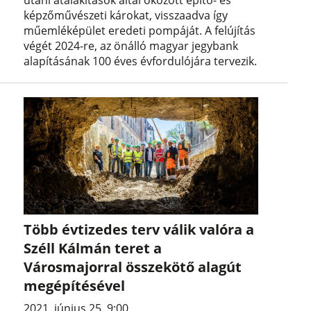
utáni átalakítások által okozott építő- és
képzőművészeti károkat, visszaadva így
műemléképület eredeti pompáját. A felújítás
végét 2024-re, az önálló magyar jegybank
alapításának 100 éves évfordulójára tervezik.
Több évtizedes terv válik valóra a
Széll Kálmán teret a
Városmajorral összekötő alagút
megépítésével
2021. június 25. 9:00