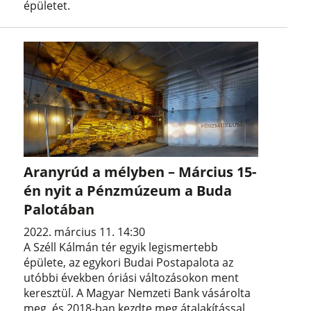
épületet.
Aranyrúd a mélyben – Március 15-
én nyit a Pénzmúzeum a Buda
Palotában
2022. március 11. 14:30
A Széll Kálmán tér egyik legismertebb
épülete, az egykori Budai Postapalota az
utóbbi években óriási változásokon ment
keresztül. A Magyar Nemzeti Bank vásárolta
meg, és 2018-ban kezdte meg átalakítással