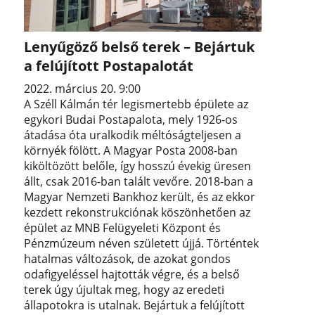
Lenyűgöző belső terek – Bejártuk
a felújított Postapalotát
2022. március 20. 9:00
A Széll Kálmán tér legismertebb épülete az
egykori Budai Postapalota, mely 1926-os
átadása óta uralkodik méltóságteljesen a
környék fölött. A Magyar Posta 2008-ban
kiköltözött belőle, így hosszú évekig üresen
állt, csak 2016-ban talált vevőre. 2018-ban a
Magyar Nemzeti Bankhoz került, és az ekkor
kezdett rekonstrukciónak köszönhetően az
épület az MNB Felügyeleti Központ és
Pénzmúzeum néven született újjá. Történtek
hatalmas változások, de azokat gondos
odafigyeléssel hajtották végre, és a belső
terek úgy újultak meg, hogy az eredeti
állapotokra is utalnak. Bejártuk a felújított