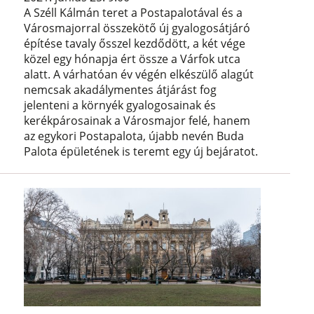
A Széll Kálmán teret a Postapalotával és a
Városmajorral összekötő új gyalogosátjáró
építése tavaly ősszel kezdődött, a két vége
közel egy hónapja ért össze a Várfok utca
alatt. A várhatóan év végén elkészülő alagút
nemcsak akadálymentes átjárást fog
jelenteni a környék gyalogosainak és
kerékpárosainak a Városmajor felé, hanem
az egykori Postapalota, újabb nevén Buda
Palota épületének is teremt egy új bejáratot.