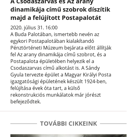
A Csodaszarvas és Az arany
dinamikája című szobrok díszítik
majd a felújított Postapalotát
2020. július 31. 16:00
A Buda Palotában, ismertebb nevén az
egykori Postapalotában kialakítandó
Pénztörténeti Múzeum bejárata előtt állítják
fel Az arany dinamikája című szobrot, és a
Postapalota épületében helyezik el a
Csodaszarvas című alkotást is. A Sándy
Gyula tervezte épület a Magyar Királyi Posta
igazgatósági épületének készült 1924-ben,
felújítása évek óta tart, a külső
rekonstrukciós munkálatok már jórészt
befejeződtek.
TOVÁBBI CIKKEINK