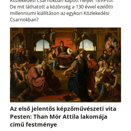
Közlekedési Csarnokban kapott helyet 1899-től.
De mit láthatott a közönség a 130 évvel ezelőtti
millenniumi kiállításon az egykori Közlekedési
Csarnokban?
Az első jelentős képzőművészeti vita
Pesten: Than Mór Attila lakomája
című festménye