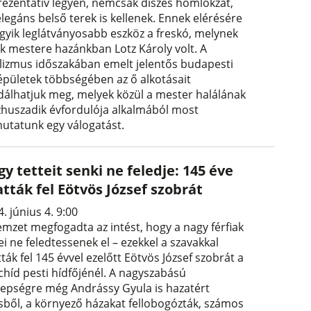
rezentatív legyen, nemcsak díszes homlokzat,
legáns belső terek is kellenek. Ennek elérésére
egyik leglátványosabb eszköz a freskó, melynek
ik mestere hazánkban Lotz Károly volt. A
lizmus időszakában emelt jelentős budapesti
épületek többségében az ő alkotásait
dálhatjuk meg, melyek közül a mester halálának
zhuszadik évfordulója alkalmából most
utatunk egy válogatást.
y tetteit senki ne feledje: 145 éve
tták fel Eötvös József szobrát
. június 4. 9:00
emzet megfogadta az intést, hogy a nagy férfiak
ei ne feledtessenek el – ezekkel a szavakkal
ták fel 145 évvel ezelőtt Eötvös József szobrát a
chíd pesti hídfőjénél. A nagyszabású
epségre még Andrássy Gyula is hazatért
sből, a környező házakat fellobogózták, számos