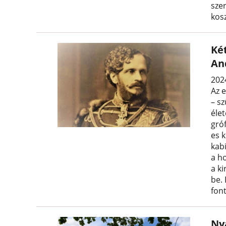
sze
kos
Ké
An
2024
Az 
– sz
éle
gró
es 
kab
a h
a ki
be.
font
Ny