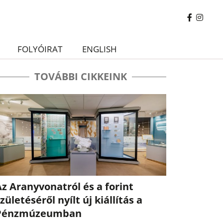
FOLYÓIRAT
ENGLISH
TOVÁBBI CIKKEINK
z Aranyvonatról és a forint
zületéséről nyílt új kiállítás a
Pénzmúzeumban