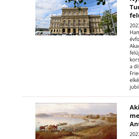
Tu
fel
202
Ham
évf
Aka
fel
kors
a dí
Fri
elké
jubi
Ak
meg
An
2023