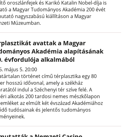
ítő oroszlánfejek és Karikó Katalin Nobel-díja is
ható a Magyar Tudományos Akadémia 200 évét
utató nagyszabású kiállításon a Magyar
zeti Múzeumban.
rplasztikát avattak a Magyar
dományos Akadémia alapításának
0. évfordulója alkalmából
5. május 5. 20:00
atártalan történet című térplasztika egy 80
er hosszú idővonal, amely a székház
ratától indul a Széchenyi tér szíve felé. A
téri alkotás 200 tardosi nemes mészkőlapon
ít emléket az elmúlt két évszázad Akadémiához
ődő tudósainak és jelentős tudományos
ményeinek.
mutatták a Nemzeti Casino