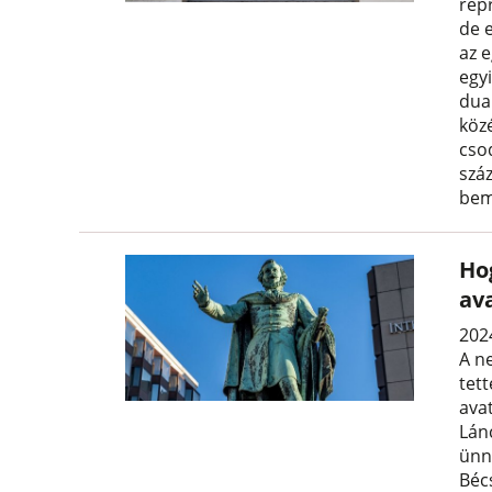
rep
de e
az 
egy
dua
köz
cso
szá
bem
Hog
ava
2024
A n
tett
avat
Lán
ünn
Béc