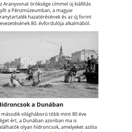
z Aranyvonat öröksége címmel új kiállítás
yílt a Pénzmúzeumban, a magyar
ranytartalék hazatérésének és az új forint
evezetésének 80. évfordulója alkalmából.
Hídroncsok a Dunában
 második világháború több mint 80 éve
éget ért, a Dunában azonban ma is
alálhatók olyan hídroncsok, amelyeket azóta