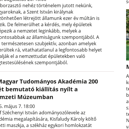
s
 borzasztó nehéz történelem jutott nekünk,
yaroknak, a Szent István királynak
zönhetően létrejött államunk ezer év múltán is
zik. De felmerülhet a kérdés, mely épületek
képezik a nemzetet leginkább, melyek a
fontosabbak az államiságunk szempontjából. A
ta természetesen szubjektív, azonban amelyek
erültek rá, vitathatatlanul a legfontosabb helyet
lalják el a nemzettudat épületekben való
testesülésének szempontjából.
A
Magyar Tudományos Akadémia 200
k
t bemutató kiállítás nyílt a
t
b
mzeti Múzeumban
a
5. május 7. 18:00
s
f Széchenyi István adományozólevele az
t
démia megalapítására, Kisfaludy Károly költő
N
otti maszkja, a székház egykori homlokzatát
v