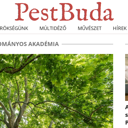
RÖKSÉGÜNK
MÚLTIDÉZŐ
MŰVÉSZET
HÍREK
OMÁNYOS AKADÉMIA
A
s