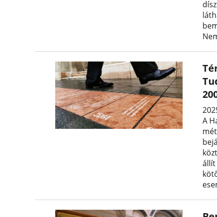
dísz
lát
bem
Nem
Té
Tu
20
202
A H
mét
bejá
köz
áll
köt
ese
Be