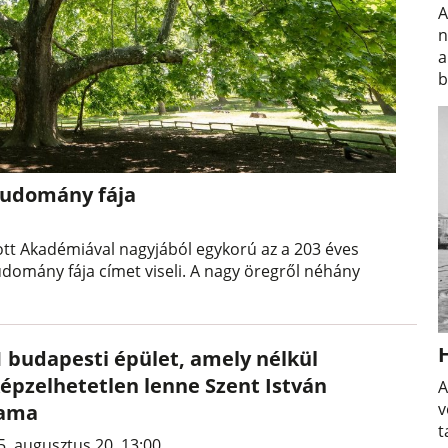
A
n
a
b
 tudomány fája
tott Akadémiával nagyjából egykorú az a 203 éves
udomány fája címet viseli. A nagy öregről néhány
1 budapesti épület, amely nélkül
képzelhetetlen lenne Szent István
A
v
lama
t
5. augusztus 20. 13:00