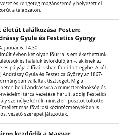
rvezet és rengeteg magánszemély helyezett el
zorút a talapzaton.
t életút találkozása Pesten:
drássy Gyula és Festetics György
. január 6. 14:30
elmúlt évben két olyan főúrra is emlékezhettünk
ületésük és haláluk évfordulóján –, akiknek az
te és pályája a fővárosban fonódott egybe. A két
f, Andrássy Gyula és Festetics György az 1867-
kormányban vállaltak tisztséget. Míg a
ineten belül Andrássyra a miniszterelnökség és
onvédelmi tárca vezetése hárult, addig Festetics
rály személye körüli miniszteri posztot töltötte
 Emellett más fővárosi közintézményekben is
os, vezető szerepet játszottak.
áron kezdődik a Magyar