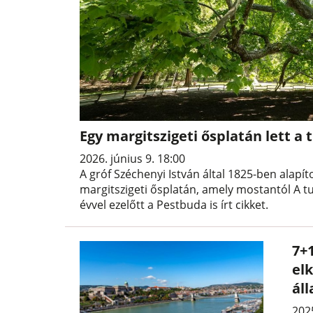
Egy margitszigeti ősplatán lett a
2026. június 9. 18:00
A gróf Széchenyi István által 1825-ben alapí
margitszigeti ősplatán, amely mostantól A t
évvel ezelőtt a Pestbuda is írt cikket.
7+
el
ál
202