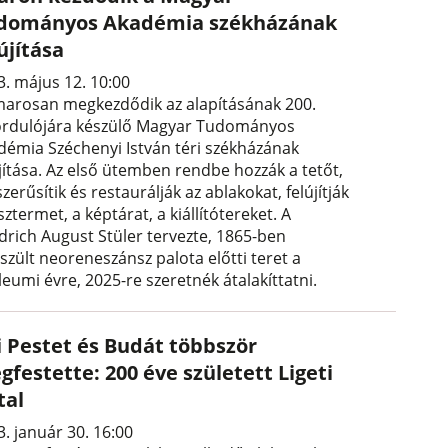
dományos Akadémia székházának
újítása
3. május 12. 10:00
arosan megkezdődik az alapításának 200.
ordulójára készülő Magyar Tudományos
démia Széchenyi István téri székházának
újítása. Az első ütemben rendbe hozzák a tetőt,
zerűsítik és restaurálják az ablakokat, felújítják
sztermet, a képtárat, a kiállítótereket. A
edrich August Stüler tervezte, 1865-ben
szült neoreneszánsz palota előtti teret a
leumi évre, 2025-re szeretnék átalakíttatni.
i Pestet és Budát többször
festette: 200 éve született Ligeti
tal
. január 30. 16:00