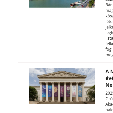
Bár
mag
kös
léte
jel
leg
lis
felk
fog
meg
A 
évé
Ne
202
Gró
Aka
hal