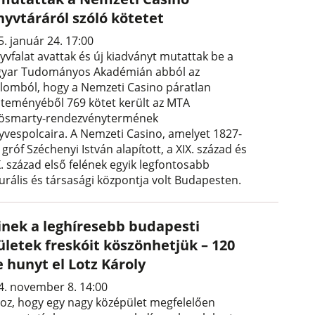
nyvtáráról szóló kötetet
. január 24. 17:00
yvfalat avattak és új kiadványt mutattak be a
yar Tudományos Akadémián abból az
alomból, hogy a Nemzeti Casino páratlan
jteményéből 769 kötet került az MTA
ösmarty-rendezvénytermének
yvespolcaira. A Nemzeti Casino, amelyet 1827-
gróf Széchenyi István alapított, a XIX. század és
X. század első felének egyik legfontosabb
turális és társasági központja volt Budapesten.
inek a leghíresebb budapesti
ületek freskóit köszönhetjük – 120
 hunyt el Lotz Károly
4. november 8. 14:00
oz, hogy egy nagy középület megfelelően