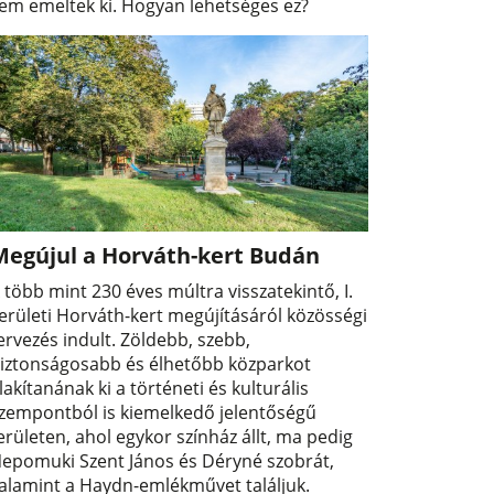
em emeltek ki. Hogyan lehetséges ez?
Megújul a Horváth-kert Budán
 több mint 230 éves múltra visszatekintő, I.
erületi Horváth-kert megújításáról közösségi
ervezés indult. Zöldebb, szebb,
iztonságosabb és élhetőbb közparkot
lakítanának ki a történeti és kulturális
zempontból is kiemelkedő jelentőségű
erületen, ahol egykor színház állt, ma pedig
epomuki Szent János és Déryné szobrát,
alamint a Haydn-emlékművet találjuk.