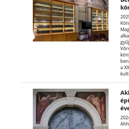
kö
2025
Kön
Mag
alk
gyű
Vör
kön
ben 
a X
kul
Ak
ép
éve
202
Ahh