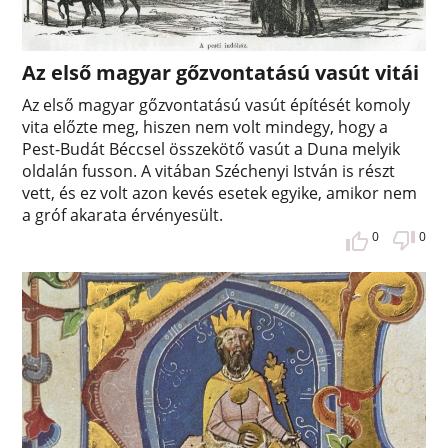
Az első magyar gőzvontatású vasút vitái
Az első magyar gőzvontatású vasút építését komoly
vita előzte meg, hiszen nem volt mindegy, hogy a
Pest-Budát Béccsel összekötő vasút a Duna melyik
oldalán fusson. A vitában Széchenyi István is részt
vett, és ez volt azon kevés esetek egyike, amikor nem
a gróf akarata érvényesült.
0
0