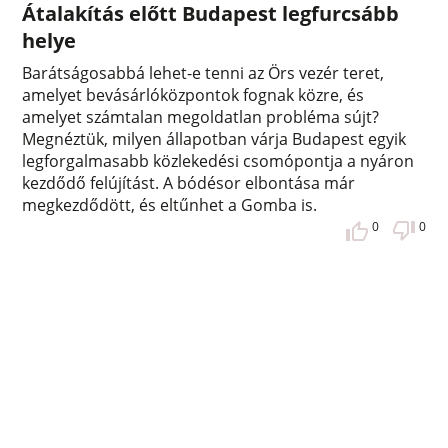
Átalakítás előtt Budapest legfurcsább
helye
Barátságosabbá lehet-e tenni az Örs vezér teret,
amelyet bevásárlóközpontok fognak közre, és
amelyet számtalan megoldatlan probléma sújt?
Megnéztük, milyen állapotban várja Budapest egyik
legforgalmasabb közlekedési csomópontja a nyáron
kezdődő felújítást. A bódésor elbontása már
megkezdődött, és eltűnhet a Gomba is.
0
0