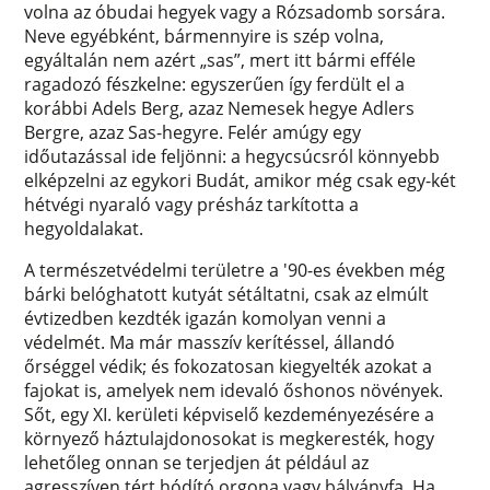
volna az óbudai hegyek vagy a Rózsadomb sorsára.
Neve egyébként, bármennyire is szép volna,
egyáltalán nem azért „sas”, mert itt bármi efféle
ragadozó fészkelne: egyszerűen így ferdült el a
korábbi Adels Berg, azaz Nemesek hegye Adlers
Bergre, azaz Sas-hegyre. Felér amúgy egy
időutazással ide feljönni: a hegycsúcsról könnyebb
elképzelni az egykori Budát, amikor még csak egy-két
hétvégi nyaraló vagy présház tarkította a
hegyoldalakat.
A természetvédelmi területre a '90-es években még
bárki belóghatott kutyát sétáltatni, csak az elmúlt
évtizedben kezdték igazán komolyan venni a
védelmét. Ma már masszív kerítéssel, állandó
őrséggel védik; és fokozatosan kiegyelték azokat a
fajokat is, amelyek nem idevaló őshonos növények.
Sőt, egy XI. kerületi képviselő kezdeményezésére a
környező háztulajdonosokat is megkeresték, hogy
lehetőleg onnan se terjedjen át például az
agresszíven tért hódító orgona vagy bálványfa. Ha