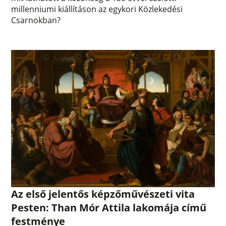
millenniumi kiállításon az egykori Közlekedési
Csarnokban?
Az első jelentős képzőművészeti vita
Pesten: Than Mór Attila lakomája című
festménye