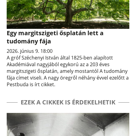
Egy margitszigeti ősplatán lett a
tudomány fája
2026. június 9. 18:00
A gróf Széchenyi István által 1825-ben alapított
Akadémiával nagyjából egykorú az a 203 éves
margitszigeti ősplatán, amely mostantól A tudomány
fája címet viseli. A nagy öregről néhány évvel ezelőtt a
Pestbuda is írt cikket.
EZEK A CIKKEK IS ÉRDEKELHETIK