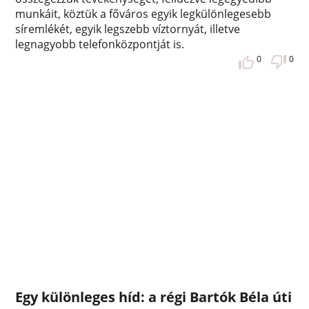
munkáit, köztük a főváros egyik legkülönlegesebb
síremlékét, egyik legszebb víztornyát, illetve
legnagyobb telefonközpontját is.
0
0
Egy különleges híd: a régi Bartók Béla úti