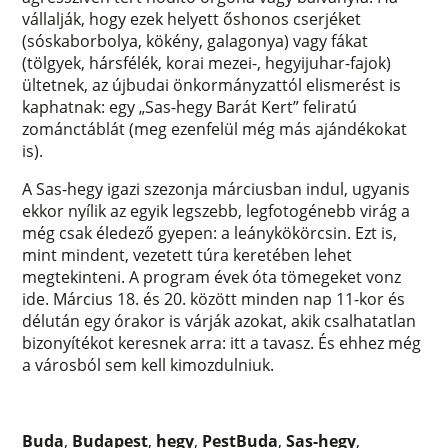
vállalják, hogy ezek helyett őshonos cserjéket
(sóskaborbolya, kökény, galagonya) vagy fákat
(tölgyek, hársfélék, korai mezei-, hegyijuhar-fajok)
ültetnek, az újbudai önkormányzattól elismerést is
kaphatnak: egy „Sas-hegy Barát Kert” feliratú
zománctáblát (meg ezenfelül még más ajándékokat
is).
A Sas-hegy igazi szezonja márciusban indul, ugyanis
ekkor nyílik az egyik legszebb, legfotogénebb virág a
még csak éledező gyepen: a leánykökörcsin. Ezt is,
mint mindent, vezetett túra keretében lehet
megtekinteni. A program évek óta tömegeket vonz
ide. Március 18. és 20. között minden nap 11-kor és
délután egy órakor is várják azokat, akik csalhatatlan
bizonyítékot keresnek arra: itt a tavasz. És ehhez még
a városból sem kell kimozdulniuk.
Buda
,
Budapest
,
hegy
,
PestBuda
,
Sas-hegy
,