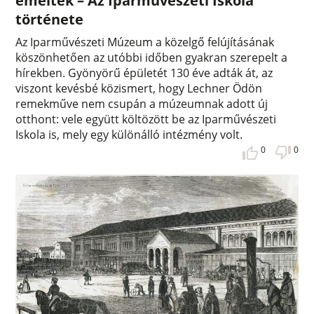
emelték – Az Iparművészeti Iskola
története
Az Iparművészeti Múzeum a közelgő felújításának
köszönhetően az utóbbi időben gyakran szerepelt a
hírekben. Gyönyörű épületét 130 éve adták át, az
viszont kevésbé közismert, hogy Lechner Ödön
remekműve nem csupán a múzeumnak adott új
otthont: vele együtt költözött be az Iparművészeti
Iskola is, mely egy különálló intézmény volt.
0
0