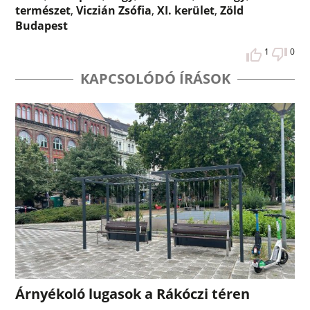
természet
,
Viczián Zsófia
,
XI. kerület
,
Zöld
Budapest
1
0
KAPCSOLÓDÓ ÍRÁSOK
Árnyékoló lugasok a Rákóczi téren