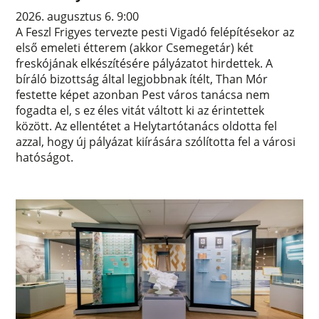
2026. augusztus 6. 9:00
A Feszl Frigyes tervezte pesti Vigadó felépítésekor az
első emeleti étterem (akkor Csemegetár) két
freskójának elkészítésére pályázatot hirdettek. A
bíráló bizottság által legjobbnak ítélt, Than Mór
festette képet azonban Pest város tanácsa nem
fogadta el, s ez éles vitát váltott ki az érintettek
között. Az ellentétet a Helytartótanács oldotta fel
azzal, hogy új pályázat kiírására szólította fel a városi
hatóságot.