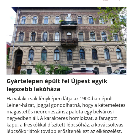
Gyártelepen épült fel Újpest egyik
legszebb lakóháza
Ha valaki csak fényképen látja az 1900-ban épült
Leiner-házat, joggal gondolhatná, hogy a kétemeletes
magastetős neoreneszánsz palota egy belvárosi
negyedben áll. A karakteres homlokzat, a faragott
kapu, a freskókkal díszített lépcsőház, a kovácsoltvas
lépcsőkorlátok tovább erősítenék ezt az elképzelést.