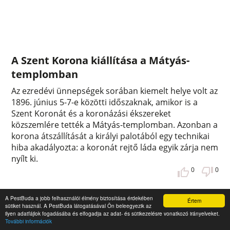
A Szent Korona kiállítása a Mátyás-
templomban
Az ezredévi ünnepségek sorában kiemelt helye volt az
1896. június 5-7-e közötti időszaknak, amikor is a
Szent Koronát és a koronázási ékszereket
közszemlére tették a Mátyás-templomban. Azonban a
korona átszállítását a királyi palotából egy technikai
hiba akadályozta: a koronát rejtő láda egyik zárja nem
nyílt ki.
0
0
A PestBuda a jobb felhasználói élmény biztosítása érdekében
Értem
sütiket használ. A PestBuda látogatásával Ön beleegyezik az
ilyen adatfájlok fogadásába és elfogadja az adat- és sütikezelésre vonatkozó irányelveket.
További információk