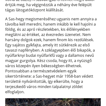
értjük meg, ha végignézzük a néhány éve felépült
tágas látogatóközpont kiállítását.
A Sas-hegy megismeréséhez ugyanis nem annyira a
távolba kell meredni, hanem inkább le kell hajolni a
földig, és az apró részletekben, kis élőlényekben
meglátni az értéket, az évezredes üzenetet. Nem
harsány dolgok ezek, hanem finom kis rezdülések.
Egy sajátos gyíkfajta, amely itt sütkérezik az első
tavaszi napfényben. A sziklagyepben élő bikapók, a
nyúlfarknyi budai nyúlfarkfű vagy a dallamos nevű
magyar gurgolya. Kész csoda, hogy itt, a nyüzsgő
város közepén ilyen békességben élhetnek.
Pontosabban a természetvédelem egyik
sikertörténete: a Sas-hegyet már 1958-ban védett
területté nyilvánították, így elkerülte, hogy a
terjeszkedő város minden talpalatnyi zöldet
elfoglaljon.