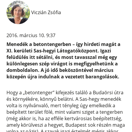
Viczián Zsófia
2016. március 10. 9:37
Menedék a betontengerben – így hirdeti magát a
XI. kerületi Sas-hegyi Látogatóközpont. Igazi
felüdülés itt sétálni, és most tavasszal még egy
különlegesen szép virágot is megfigyelhetünk a
domboldalon. A jó idő beköszöntével március
közepén újra indulnak a vezetett barangolások.
Hogy a „betontenger” kifejezés találó a Budaörsi útra
és környékére, könnyű belátni. A Sas-hegy menedék
volta is nyilvánvaló, mert tényleg úgy emelkedik a
beépített terület fölé, mint valami sziget a tengerben
(még akkor is, ha az efféle kertvárosias beépítettség,
amely körülveszi a hegyet, Budapest sok részén maga
volna az oázis). A szavak igazi értelmét mégis akkor