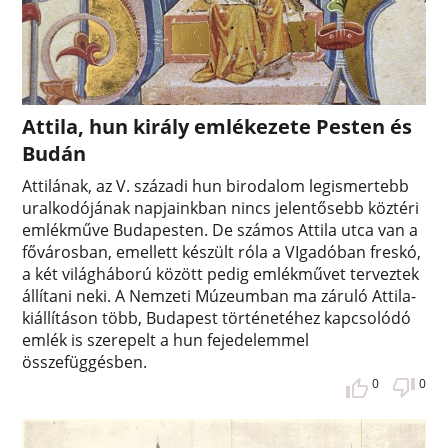
Attila, hun király emlékezete Pesten és
Budán
Attilának, az V. századi hun birodalom legismertebb
uralkodójának napjainkban nincs jelentősebb köztéri
emlékműve Budapesten. De számos Attila utca van a
fővárosban, emellett készült róla a VIgadóban freskó,
a két világháború között pedig emlékművet terveztek
állítani neki. A Nemzeti Múzeumban ma záruló Attila-
kiállításon több, Budapest történetéhez kapcsolódó
emlék is szerepelt a hun fejedelemmel
összefüggésben.
0
0