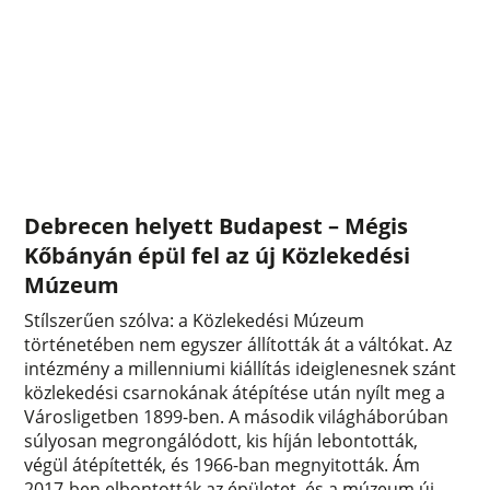
Debrecen helyett Budapest – Mégis
Kőbányán épül fel az új Közlekedési
Múzeum
Stílszerűen szólva: a Közlekedési Múzeum
történetében nem egyszer állították át a váltókat. Az
intézmény a millenniumi kiállítás ideiglenesnek szánt
közlekedési csarnokának átépítése után nyílt meg a
Városligetben 1899-ben. A második világháborúban
súlyosan megrongálódott, kis híján lebontották,
végül átépítették, és 1966-ban megnyitották. Ám
2017-ben elbontották az épületet, és a múzeum új