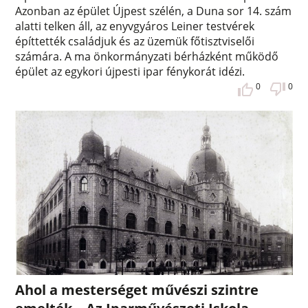
Azonban az épület Újpest szélén, a Duna sor 14. szám
alatti telken áll, az enyvgyáros Leiner testvérek
építtették családjuk és az üzemük főtisztviselői
számára. A ma önkormányzati bérházként működő
épület az egykori újpesti ipar fénykorát idézi.
0
0
Ahol a mesterséget művészi szintre