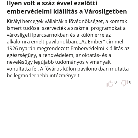
Ilyen volt a száz évvel ezelőtti
embervédelmi kiállítás a Városligetben
Királyi hercegek vállalták a fővédnökséget, a korszak
ismert tudósai szervezték a szakmai programokat a
városligeti Iparcsarnokban és a külön erre az
alkalomra emelt pavilonokban. „Az Ember” címmel
1926 nyarán megrendezett Embervédelmi Kiállítás az
egészségügy, a rendvédelem, az oktatás- és a
nevelésügy legújabb tudományos vívmányait
vonultatta fel. A főváros külön pavilonokban mutatta
be legmodernebb intézményeit.
0
0