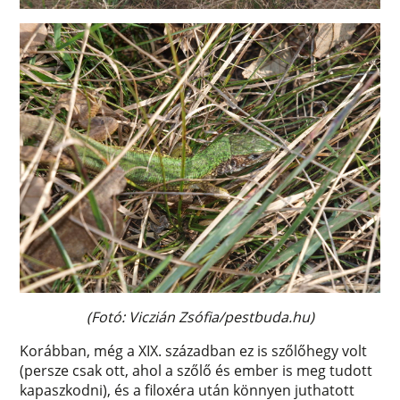
(Fotó: Viczián Zsófia/pestbuda.hu)
Korábban, még a XIX. században ez is szőlőhegy volt
(persze csak ott, ahol a szőlő és ember is meg tudott
kapaszkodni), és a filoxéra után könnyen juthatott