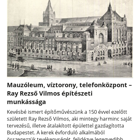
Mauzóleum, víztorony, telefonközpont –
Ray Rezső Vilmos építészeti
munkássága
Kevésbé ismert építőművészünk a 150 évvel ezelőtt
született Ray Rezső Vilmos, aki mintegy harminc saját
tervezésű, illetve átalakított épülettel gazdagította
Budapestet. A kerek évforduló alkalmából
összegezzük tevékenységét, felidézve legegyedibb