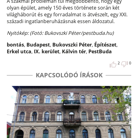
A szakmai problémán túl megdöbbentő, hogy egy
olyan épület, amely 150 éves története során két
világháborút és egy forradalmat is átvészelt, egy XXI.
századi ingatlanberuházásnak essen áldozatul.
Nyitókép: (Fotó: Bukovszki Péter/pestbuda.hu)
bontás
,
Budapest
,
Bukovszki Péter
,
Építészet
,
Erkel utca
,
IX. kerület
,
Kálvin tér
,
PestBuda
2
0
KAPCSOLÓDÓ ÍRÁSOK