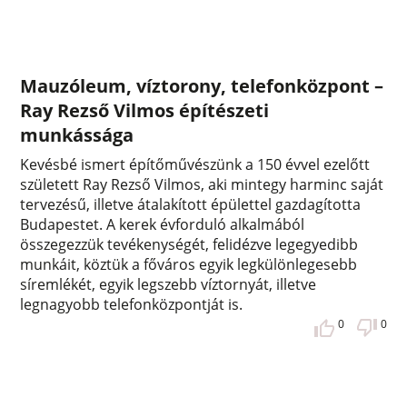
Mauzóleum, víztorony, telefonközpont –
Ray Rezső Vilmos építészeti
munkássága
Kevésbé ismert építőművészünk a 150 évvel ezelőtt
született Ray Rezső Vilmos, aki mintegy harminc saját
tervezésű, illetve átalakított épülettel gazdagította
Budapestet. A kerek évforduló alkalmából
összegezzük tevékenységét, felidézve legegyedibb
munkáit, köztük a főváros egyik legkülönlegesebb
síremlékét, egyik legszebb víztornyát, illetve
legnagyobb telefonközpontját is.
0
0