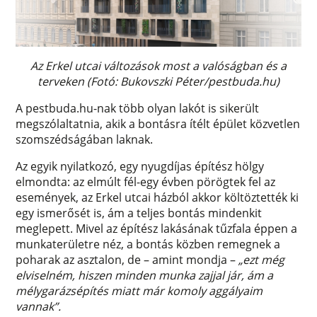
Az Erkel utcai változások most a valóságban és a
terveken (Fotó: Bukovszki Péter/pestbuda.hu)
A pestbuda.hu-nak több olyan lakót is sikerült
megszólaltatnia, akik a bontásra ítélt épület közvetlen
szomszédságában laknak.
Az egyik nyilatkozó, egy nyugdíjas építész hölgy
elmondta: az elmúlt fél-egy évben pörögtek fel az
események, az Erkel utcai házból akkor költöztették ki
egy ismerősét is, ám a teljes bontás mindenkit
meglepett. Mivel az építész lakásának tűzfala éppen a
munkaterületre néz, a bontás közben remegnek a
poharak az asztalon, de – amint mondja –
„ezt még
elviselném, hiszen minden munka zajjal jár, ám a
mélygarázsépítés miatt már komoly aggályaim
vannak”.