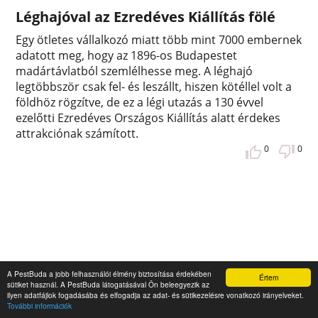
Léghajóval az Ezredéves Kiállítás fölé
Egy ötletes vállalkozó miatt több mint 7000 embernek
adatott meg, hogy az 1896-os Budapestet
madártávlatból szemlélhesse meg. A léghajó
legtöbbször csak fel- és leszállt, hiszen kötéllel volt a
földhöz rögzítve, de ez a légi utazás a 130 évvel
ezelőtti Ezredéves Országos Kiállítás alatt érdekes
attrakciónak számított.
0
0
A PestBuda a jobb felhasználói élmény biztosítása érdekében
Értem
sütiket használ. A PestBuda látogatásával Ön beleegyezik az
ilyen adatfájlok fogadásába és elfogadja az adat- és sütikezelésre vonatkozó irányelveket.
További információk