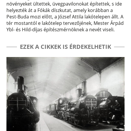
növényeket ültettek, üvegpavilonokat építettek, s ide
helyezték át a Fókák díszkutat, amely korábban a
Pest-Buda mozi előtt, a József Attila lakótelepen állt. A
tér mostantól e lakótelep tervezőjének, Mester Árpád
Ybl- és Hild-díjas építészmérnöknek a nevét viseli.
EZEK A CIKKEK IS ÉRDEKELHETIK