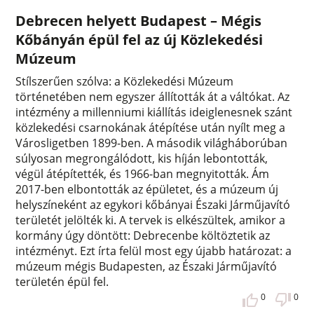
Debrecen helyett Budapest – Mégis
Kőbányán épül fel az új Közlekedési
Múzeum
Stílszerűen szólva: a Közlekedési Múzeum
történetében nem egyszer állították át a váltókat. Az
intézmény a millenniumi kiállítás ideiglenesnek szánt
közlekedési csarnokának átépítése után nyílt meg a
Városligetben 1899-ben. A második világháborúban
súlyosan megrongálódott, kis híján lebontották,
végül átépítették, és 1966-ban megnyitották. Ám
2017-ben elbontották az épületet, és a múzeum új
helyszíneként az egykori kőbányai Északi Járműjavító
területét jelölték ki. A tervek is elkészültek, amikor a
kormány úgy döntött: Debrecenbe költöztetik az
intézményt. Ezt írta felül most egy újabb határozat: a
múzeum mégis Budapesten, az Északi Járműjavító
területén épül fel.
0
0