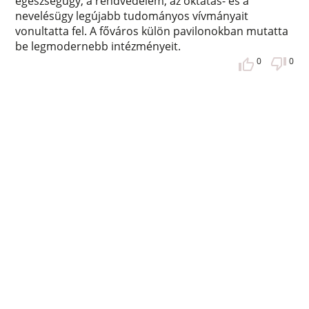
egészségügy, a rendvédelem, az oktatás- és a
nevelésügy legújabb tudományos vívmányait
vonultatta fel. A főváros külön pavilonokban mutatta
be legmodernebb intézményeit.
0
0