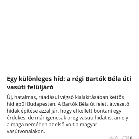
Egy különleges híd: a régi Bartók Béla úti
vasúti felüljáró
Új, hatalmas, ráadásul végső kialakításában kettős
híd épül Budapesten. A Bartók Béla út felett átvezető
hidak építése azzal jár, hogy el kellett bontani egy
érdekes, de már igencsak öreg vasúti hidat is, amely
a maga nemében az első volt a magyar
vasútvonalakon.
0
0