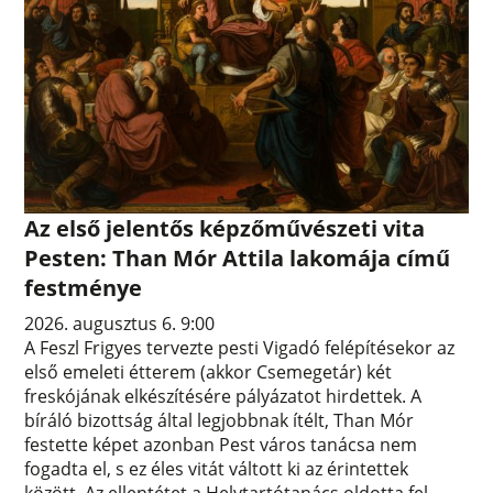
Az első jelentős képzőművészeti vita
Pesten: Than Mór Attila lakomája című
festménye
2026. augusztus 6. 9:00
A Feszl Frigyes tervezte pesti Vigadó felépítésekor az
első emeleti étterem (akkor Csemegetár) két
freskójának elkészítésére pályázatot hirdettek. A
bíráló bizottság által legjobbnak ítélt, Than Mór
festette képet azonban Pest város tanácsa nem
fogadta el, s ez éles vitát váltott ki az érintettek