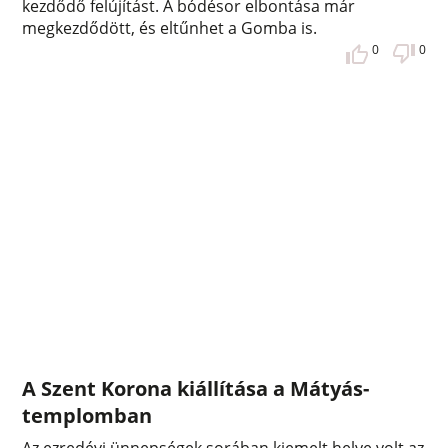
kezdődő felújítást. A bódésor elbontása már
megkezdődött, és eltűnhet a Gomba is.
0
0
A Szent Korona kiállítása a Mátyás-
templomban