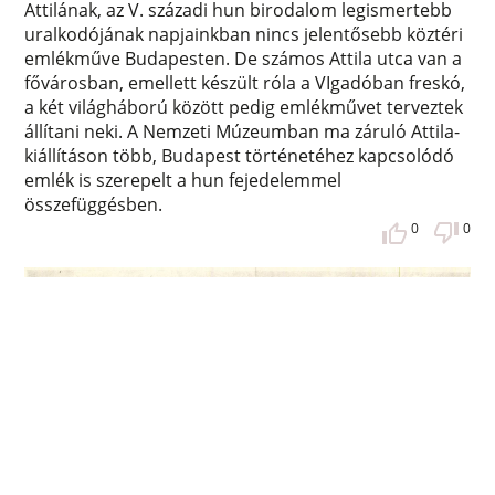
Attilának, az V. századi hun birodalom legismertebb
uralkodójának napjainkban nincs jelentősebb köztéri
emlékműve Budapesten. De számos Attila utca van a
fővárosban, emellett készült róla a VIgadóban freskó,
a két világháború között pedig emlékművet terveztek
állítani neki. A Nemzeti Múzeumban ma záruló Attila-
kiállításon több, Budapest történetéhez kapcsolódó
emlék is szerepelt a hun fejedelemmel
összefüggésben.
0
0