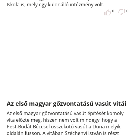
Iskola is, mely egy különálló intézmény volt.
0
0
Az első magyar gőzvontatású vasút vitái
Az első magyar gőzvontatású vasút építését komoly
vita előzte meg, hiszen nem volt mindegy, hogy a
Pest-Budát Béccsel összekötő vasút a Duna melyik
oldalán fusson. A vitában Széchenyi István is részt