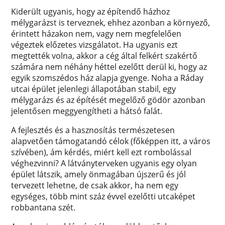
Kiderült ugyanis, hogy az építendő házhoz
mélygarázst is terveznek, ehhez azonban a környező,
érintett házakon nem, vagy nem megfelelően
végeztek előzetes vizsgálatot. Ha ugyanis ezt
megtették volna, akkor a cég által felkért szakértő
számára nem néhány héttel ezelőtt derül ki, hogy az
egyik szomszédos ház alapja gyenge. Noha a Ráday
utcai épület jelenlegi állapotában stabil, egy
mélygarázs és az építését megelőző gödör azonban
jelentősen meggyengítheti a hátsó falát.
A fejlesztés és a hasznosítás természetesen
alapvetően támogatandó célok (főképpen itt, a város
szívében), ám kérdés, miért kell ezt rombolással
véghezvinni? A látványterveken ugyanis egy olyan
épület látszik, amely önmagában újszerű és jól
tervezett lehetne, de csak akkor, ha nem egy
egységes, több mint száz évvel ezelőtti utcaképet
robbantana szét.