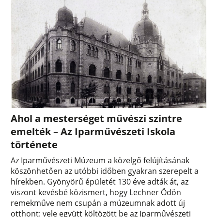
Ahol a mesterséget művészi szintre
emelték – Az Iparművészeti Iskola
története
Az Iparművészeti Múzeum a közelgő felújításának
köszönhetően az utóbbi időben gyakran szerepelt a
hírekben. Gyönyörű épületét 130 éve adták át, az
viszont kevésbé közismert, hogy Lechner Ödön
remekműve nem csupán a múzeumnak adott új
otthont: vele együtt költözött be az Iparművészeti