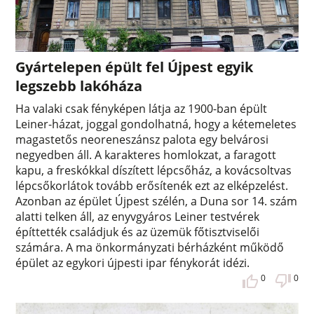
Gyártelepen épült fel Újpest egyik
legszebb lakóháza
Ha valaki csak fényképen látja az 1900-ban épült
Leiner-házat, joggal gondolhatná, hogy a kétemeletes
magastetős neoreneszánsz palota egy belvárosi
negyedben áll. A karakteres homlokzat, a faragott
kapu, a freskókkal díszített lépcsőház, a kovácsoltvas
lépcsőkorlátok tovább erősítenék ezt az elképzelést.
Azonban az épület Újpest szélén, a Duna sor 14. szám
alatti telken áll, az enyvgyáros Leiner testvérek
építtették családjuk és az üzemük főtisztviselői
számára. A ma önkormányzati bérházként működő
épület az egykori újpesti ipar fénykorát idézi.
0
0