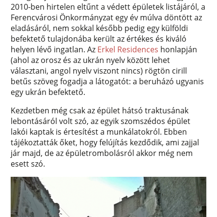
2010-ben hirtelen eltűnt a védett épületek listájáról, a
Ferencvárosi Önkormányzat egy év múlva döntött az
eladásáról, nem sokkal később pedig egy külföldi
befektető tulajdonába került az értékes és kiváló
helyen lévő ingatlan. Az
Erkel Residences
honlapján
(ahol az orosz és az ukrán nyelv között lehet
választani, angol nyelv viszont nincs) rögtön cirill
betűs szöveg fogadja a látogatót: a beruházó ugyanis
egy ukrán befektető.
Kezdetben még csak az épület hátsó traktusának
lebontásáról volt szó, az egyik szomszédos épület
lakói kaptak is értesítést a munkálatokról. Ebben
tájékoztatták őket, hogy felújítás kezdődik, ami zajjal
jár majd, de az épületrombolásról akkor még nem
esett szó.