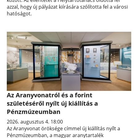
között. Az ellentétet a Helytartótanács oldotta fel
azzal, hogy új pályázat kiírására szólította fel a városi
hatóságot.
Az Aranyvonatról és a forint
születéséről nyílt új kiállítás a
Pénzmúzeumban
2026. augusztus 4. 18:00
Az Aranyvonat öröksége címmel új kiállítás nyílt a
Pénzmúzeumban, a magyar aranytartalék