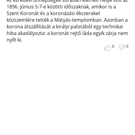
Az ezredévi ünnepségek sorában kiemelt helye volt az
1896. június 5-7-e közötti időszaknak, amikor is a
Szent Koronát és a koronázási ékszereket
közszemlére tették a Mátyás-templomban. Azonban a
korona átszállítását a királyi palotából egy technikai
hiba akadályozta: a koronát rejtő láda egyik zárja nem
nyílt ki.
0
0