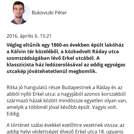
Bukovszki Péter
2016. április 6. 15:21
Végleg eltűnik egy 1860-as években épült lakóház
a Kálvin tér közeléből, a közkedvelt Ráday utca
szomszédságában lévő Erkel utcából. A
klasszicista ház ledózerolásával az eddig egységes
utcakép jóvátehetetlenül megbomlik.
Ritka jó hangulatú része Budapestnek a Ráday és az
abból nyíló Erkel utca: a nagyjából azonos korszakból
származó házak között mindössze egyetlen olyan van,
amelyik a többinél jóval később épült. Vagyis volt.
Eddig.
A történet szálai évekkel ezelőttre vezetnek vissza: az
addig helyi védettséget élvező Erkel utca 18. ugyanis