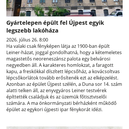
Gyártelepen épült fel Újpest egyik
legszebb lakóháza
2026. július 26. 8:00
Ha valaki csak fényképen látja az 1900-ban épült
Leiner-házat, joggal gondolhatná, hogy a kétemeletes
magastetős neoreneszánsz palota egy belvárosi
negyedben áll. A karakteres homlokzat, a faragott
kapu, a freskókkal díszített lépcsőház, a kovácsoltvas
lépcsőkorlátok tovább erősítenék ezt az elképzelést.
Azonban az épület Újpest szélén, a Duna sor 14. szám
alatti telken áll, az enyvgyáros Leiner testvérek
építtették családjuk és az üzemük főtisztviselői
számára. A ma önkormányzati bérházként működő
épület az egykori újpesti ipar fénykorát idézi.