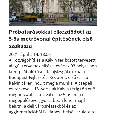
Próbafúrásokkal elkezdődött az
5-ös metróvonal építésének első
szakasza
2021. április 14. 18:00
A Közvágóhíd és a Kálvin tér között tervezett
alagút terveinek elkészítéséhez 93 helyszínen
kezd próbafúrásos talajvizsgálatokba a
Budapest Fejlesztési Központ, elsőként a
Kálvin téren indult meg a munka. A csepeli
és ráckevei HÉV-vonalak Kálvin térig történő
meghosszabbításával és az 5-ös metró
megépülésével gyorsabban lehet majd
bejutni a déli városrészekből és az
agglomerációból Budapest belső területeire.