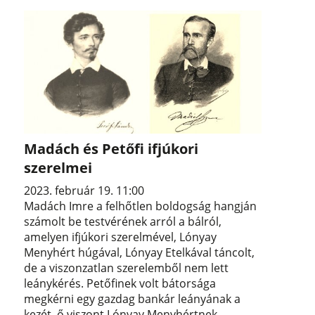
Madách és Petőfi ifjúkori
szerelmei
2023. február 19. 11:00
Madách Imre a felhőtlen boldogság hangján
számolt be testvérének arról a bálról,
amelyen ifjúkori szerelmével, Lónyay
Menyhért húgával, Lónyay Etelkával táncolt,
de a viszonzatlan szerelemből nem lett
leánykérés. Petőfinek volt bátorsága
megkérni egy gazdag bankár leányának a
kezét, ő viszont Lónyay Menyhértnek