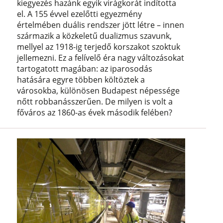
kiegyezés hazánk egyik virágkorát indította
el. A 155 évvel ezelőtti egyezmény
értelmében duális rendszer jött létre – innen
származik a közkeletű dualizmus szavunk,
mellyel az 1918-ig terjedő korszakot szoktuk
jellemezni. Ez a felívelő éra nagy változásokat
tartogatott magában: az iparosodás
hatására egyre többen költöztek a
városokba, különösen Budapest népessége
nőtt robbanásszerűen. De milyen is volt a
főváros az 1860-as évek második felében?