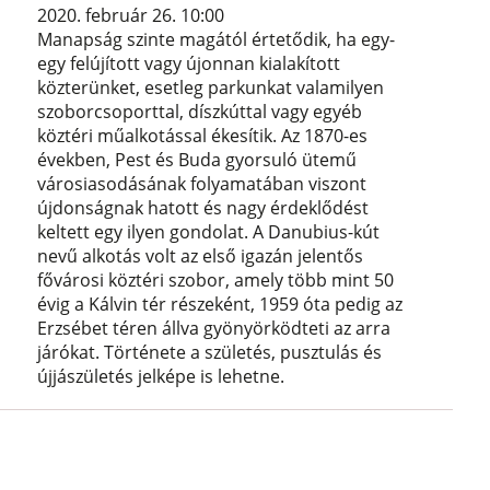
2020. február 26. 10:00
Manapság szinte magától értetődik, ha egy-
egy felújított vagy újonnan kialakított
közterünket, esetleg parkunkat valamilyen
szoborcsoporttal, díszkúttal vagy egyéb
köztéri műalkotással ékesítik. Az 1870-es
években, Pest és Buda gyorsuló ütemű
városiasodásának folyamatában viszont
újdonságnak hatott és nagy érdeklődést
keltett egy ilyen gondolat. A Danubius-kút
nevű alkotás volt az első igazán jelentős
fővárosi köztéri szobor, amely több mint 50
évig a Kálvin tér részeként, 1959 óta pedig az
Erzsébet téren állva gyönyörködteti az arra
járókat. Története a születés, pusztulás és
újjászületés jelképe is lehetne.