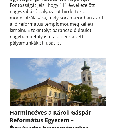
Fontosságát jelzi, hogy 111 évvel ezelőtt
nagyszabású pályázatot hirdettek a
modernizálására, mely során azonban az ott
álló református templomot meg kellett
kímélni. E tekintélyt parancsoló épület
nagyban befolyásolta a beérkezett
pályamunkák stílusát is.
Harmincéves a Károli Gáspár
Református Egyetem –
Évszázados hagyományokra