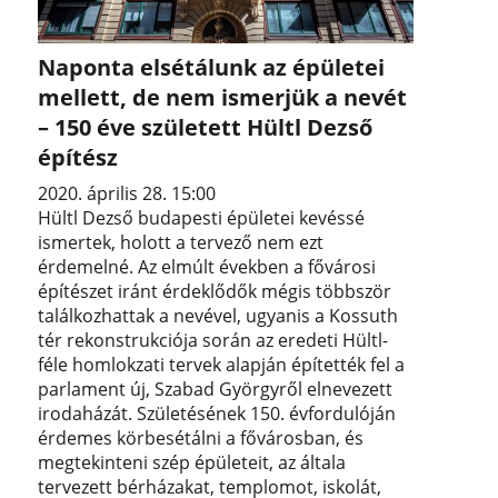
Naponta elsétálunk az épületei
mellett, de nem ismerjük a nevét
– 150 éve született Hültl Dezső
építész
2020. április 28. 15:00
Hültl Dezső budapesti épületei kevéssé
ismertek, holott a tervező nem ezt
érdemelné. Az elmúlt években a fővárosi
építészet iránt érdeklődők mégis többször
találkozhattak a nevével, ugyanis a Kossuth
tér rekonstrukciója során az eredeti Hültl-
féle homlokzati tervek alapján építették fel a
parlament új, Szabad Györgyről elnevezett
irodaházát. Születésének 150. évfordulóján
érdemes körbesétálni a fővárosban, és
megtekinteni szép épületeit, az általa
tervezett bérházakat, templomot, iskolát,