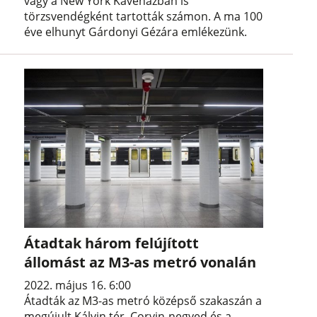
vagy a New York Kávéházban is
törzsvendégként tartották számon. A ma 100
éve elhunyt Gárdonyi Gézára emlékezünk.
Átadtak három felújított
állomást az M3-as metró vonalán
2022. május 16. 6:00
Átadták az M3-as metró középső szakaszán a
megújult Kálvin tér, Corvin-negyed és a