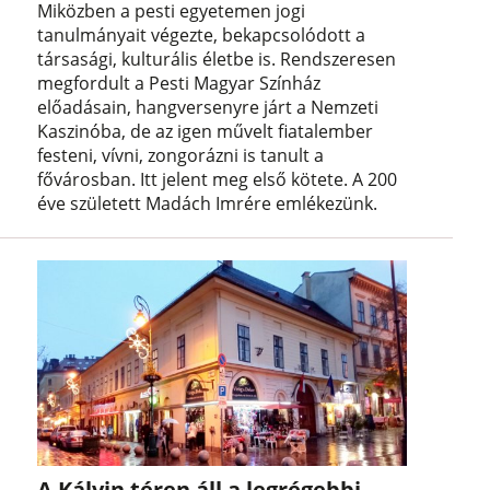
Miközben a pesti egyetemen jogi
tanulmányait végezte, bekapcsolódott a
társasági, kulturális életbe is. Rendszeresen
megfordult a Pesti Magyar Színház
előadásain, hangversenyre járt a Nemzeti
Kaszinóba, de az igen művelt fiatalember
festeni, vívni, zongorázni is tanult a
fővárosban. Itt jelent meg első kötete. A 200
éve született Madách Imrére emlékezünk.
A Kálvin téren áll a legrégebbi