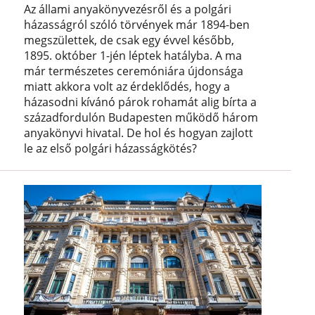
Az állami anyakönyvezésről és a polgári
házasságról szóló törvények már 1894-ben
megszülettek, de csak egy évvel később,
1895. október 1-jén léptek hatályba. A ma
már természetes ceremóniára újdonsága
miatt akkora volt az érdeklődés, hogy a
házasodni kívánó párok rohamát alig bírta a
századfordulón Budapesten működő három
anyakönyvi hivatal. De hol és hogyan zajlott
le az első polgári házasságkötés?