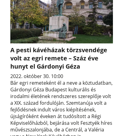
A pesti kávéházak törzsvendége
volt az egri remete – Száz éve
hunyt el Gárdonyi Géza
2022. október 30. 10:00
Bár egri remeteként él a neve a köztudatban,
Gárdonyi Géza Budapest kulturális és
irodalmi életének rendszeres szereplője volt
a XIX. század fordulóján. Szemtanúja volt a
fejlődésnek indult város kiépítésének,
újságíróként éveken át tudósított a Régi
Képviselőházból, bejárása volt Fesztyék híres
művészszalonjába, de a Centrál, a Valéria