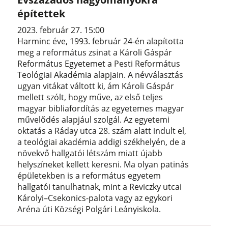
építettek
2023. február 27. 15:00
Harminc éve, 1993. február 24-én alapította
meg a református zsinat a Károli Gáspár
Református Egyetemet a Pesti Református
Teológiai Akadémia alapjain. A névválasztás
ugyan vitákat váltott ki, ám Károli Gáspár
mellett szólt, hogy műve, az első teljes
magyar bibliafordítás az egyetemes magyar
művelődés alapjául szolgál. Az egyetemi
oktatás a Ráday utca 28. szám alatt indult el,
a teológiai akadémia addigi székhelyén, de a
növekvő hallgatói létszám miatt újabb
helyszíneket kellett keresni. Ma olyan patinás
épületekben is a református egyetem
hallgatói tanulhatnak, mint a Reviczky utcai
Károlyi–Csekonics-palota vagy az egykori
Aréna úti Községi Polgári Leányiskola.