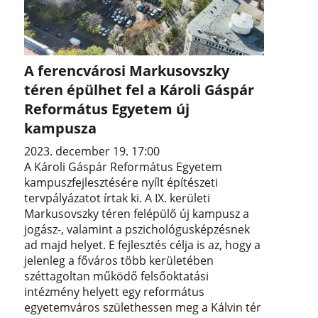
A ferencvárosi Markusovszky
téren épülhet fel a Károli Gáspár
Református Egyetem új
kampusza
2023. december 19. 17:00
A Károli Gáspár Református Egyetem
kampuszfejlesztésére nyílt építészeti
tervpályázatot írtak ki. A IX. kerületi
Markusovszky téren felépülő új kampusz a
jogász-, valamint a pszichológusképzésnek
ad majd helyet. E fejlesztés célja is az, hogy a
jelenleg a főváros több kerületében
széttagoltan működő felsőoktatási
intézmény helyett egy református
egyetemváros születhessen meg a Kálvin tér