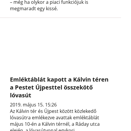
– még ha olykor a piaci funkciójuk is
megmaradt egy kissé.
Emléktáblát kapott a Kálvin téren
a Pestet Újpesttel összekötő
lóvasút
2019. május 15. 15:26
Az Kálvin tér és Újpest között közlekedő
lóvasútra emlékezve avattak emléktáblát
május 10-én a Kálvin térnél, a Ráday utca
elején, a lóvasútvonal egykori