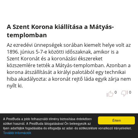
A Szent Korona kiállítása a Mátyás-
templomban
Az ezredévi ünnepségek sorában kiemelt helye volt az
1896. június 5-7-e közötti időszaknak, amikor is a
Szent Koronát és a koronázási ékszereket
közszemlére tették a Mátyás-templomban. Azonban a
korona átszállítását a királyi palotából egy technikai
hiba akadályozta: a koronát rejtő láda egyik zárja nem
nyílt ki.
0
0
A PestBuda a jobb felhasználói élmény biztosítása érdekében
Értem
sütiket használ. A PestBuda látogatásával Ön beleegyezik az
ilyen adatfájlok fogadásába és elfogadja az adat- és sütikezelésre vonatkozó irányelveket.
További információk