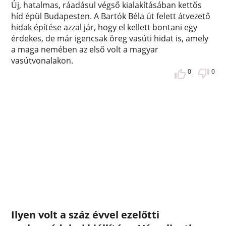
Új, hatalmas, ráadásul végső kialakításában kettős
híd épül Budapesten. A Bartók Béla út felett átvezető
hidak építése azzal jár, hogy el kellett bontani egy
érdekes, de már igencsak öreg vasúti hidat is, amely
a maga nemében az első volt a magyar
vasútvonalakon.
0
0
Ilyen volt a száz évvel ezelőtti