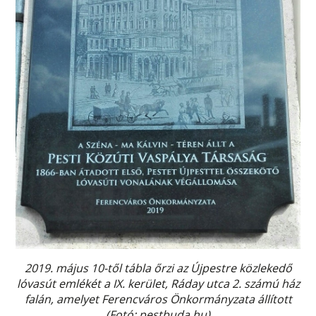
2019. május 10-től tábla őrzi az Újpestre közlekedő
lóvasút emlékét a IX. kerület, Ráday utca 2. számú ház
falán, amelyet Ferencváros Önkormányzata állított
(Fotó: pestbuda.hu)