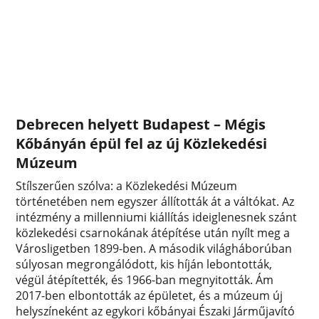
Debrecen helyett Budapest – Mégis
Kőbányán épül fel az új Közlekedési
Múzeum
Stílszerűen szólva: a Közlekedési Múzeum
történetében nem egyszer állították át a váltókat. Az
intézmény a millenniumi kiállítás ideiglenesnek szánt
közlekedési csarnokának átépítése után nyílt meg a
Városligetben 1899-ben. A második világháborúban
súlyosan megrongálódott, kis híján lebontották,
végül átépítették, és 1966-ban megnyitották. Ám
2017-ben elbontották az épületet, és a múzeum új
helyszíneként az egykori kőbányai Északi Járműjavító