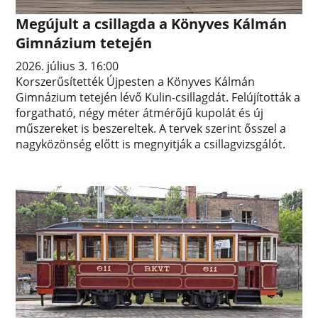
Megújult a csillagda a Könyves Kálmán
Gimnázium tetején
2026. július 3. 16:00
Korszerűsítették Újpesten a Könyves Kálmán
Gimnázium tetején lévő Kulin-csillagdát. Felújították a
forgatható, négy méter átmérőjű kupolát és új
műszereket is beszereltek. A tervek szerint ősszel a
nagyközönség előtt is megnyitják a csillagvizsgálót.