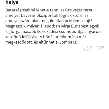
helye
Barátságosabbá lehet-e tenni az Örs vezér teret,
amelyet bevásárlóközpontok fognak közre, és
amelyet számtalan megoldatlan probléma sújt?
Megnéztük, milyen állapotban várja Budapest egyik
legforgalmasabb közlekedési csomópontja a nyáron
kezdődő felújítást. A bódésor elbontása már
megkezdődött, és eltűnhet a Gomba is.
0
0