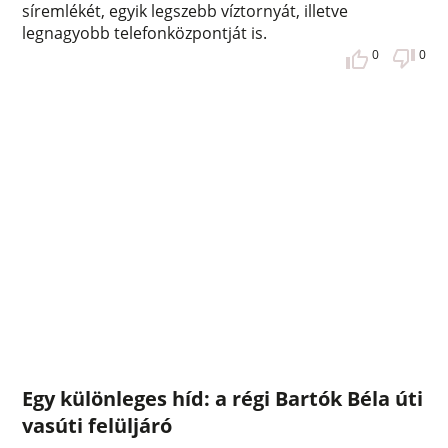
síremlékét, egyik legszebb víztornyát, illetve
legnagyobb telefonközpontját is.
0
0
Egy különleges híd: a régi Bartók Béla úti
vasúti felüljáró