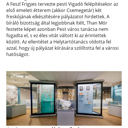
A Feszl Frigyes tervezte pesti Vigadó felépítésekor az
első emeleti étterem (akkor Csemegetár) két
freskójának elkészítésére pályázatot hirdettek. A
bíráló bizottság által legjobbnak ítélt, Than Mór
festette képet azonban Pest város tanácsa nem
fogadta el, s ez éles vitát váltott ki az érintettek
között. Az ellentétet a Helytartótanács oldotta fel
azzal, hogy új pályázat kiírására szólította fel a városi
hatóságot.