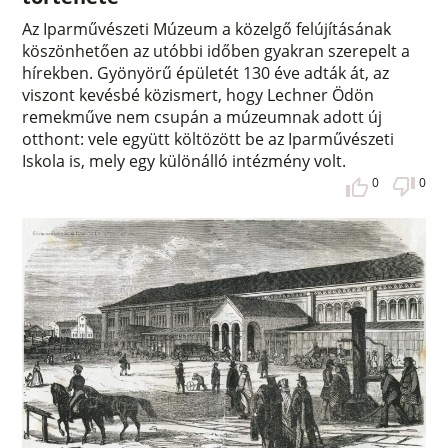
Az Iparművészeti Múzeum a közelgő felújításának
köszönhetően az utóbbi időben gyakran szerepelt a
hírekben. Gyönyörű épületét 130 éve adták át, az
viszont kevésbé közismert, hogy Lechner Ödön
remekműve nem csupán a múzeumnak adott új
otthont: vele együtt költözött be az Iparművészeti
Iskola is, mely egy különálló intézmény volt.
0
0