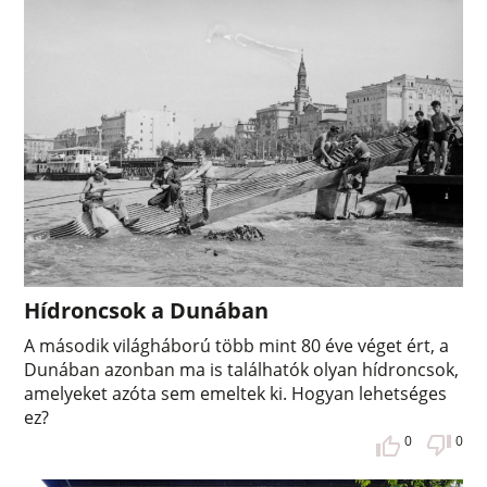
Hídroncsok a Dunában
A második világháború több mint 80 éve véget ért, a
Dunában azonban ma is találhatók olyan hídroncsok,
amelyeket azóta sem emeltek ki. Hogyan lehetséges
ez?
0
0