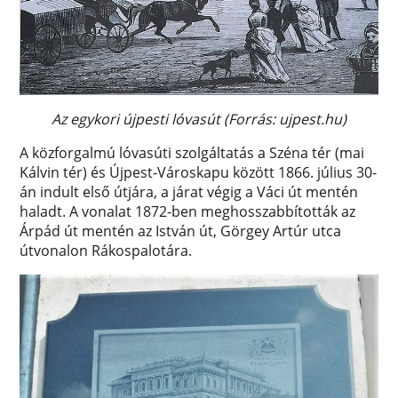
Az egykori újpesti lóvasút (Forrás: ujpest.hu)
A közforgalmú lóvasúti szolgáltatás a Széna tér (mai
Kálvin tér) és Újpest-Városkapu között 1866. július 30-
án indult első útjára, a járat végig a Váci út mentén
haladt. A vonalat 1872-ben meghosszabbították az
Árpád út mentén az István út, Görgey Artúr utca
útvonalon Rákospalotára.