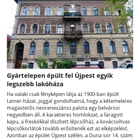
Gyártelepen épült fel Újpest egyik
legszebb lakóháza
Ha valaki csak fényképen látja az 1900-ban épült
Leiner-házat, joggal gondolhatná, hogy a kétemeletes
magastetős neoreneszánsz palota egy belvárosi
negyedben áll. A karakteres homlokzat, a faragott
kapu, a freskókkal díszített lépcsőház, a kovácsoltvas
lépcsőkorlátok tovább erősítenék ezt az elképzelést.
Azonban az épület Újpest szélén, a Duna sor 14. szám