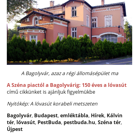
A Bagolyvár, azaz a régi állomásépület ma
A Széna piactól a Bagolyvárig: 150 éves a lóvasút
című cikkünket is ajánljuk figyelmükbe
Nyitókép: A lóvasút korabeli metszeten
Bagolyvár
,
Budapest
,
emléktábla
,
Hírek
,
Kálvin
tér
,
lóvasút
,
PestBuda
,
pestbuda.hu
,
Széna tér
,
Újpest