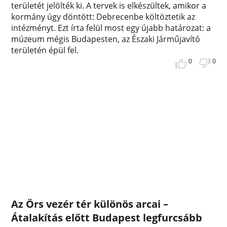
területét jelölték ki. A tervek is elkészültek, amikor a
kormány úgy döntött: Debrecenbe költöztetik az
intézményt. Ezt írta felül most egy újabb határozat: a
múzeum mégis Budapesten, az Északi Járműjavító
területén épül fel.
0
0
Az Örs vezér tér különös arcai –
Átalakítás előtt Budapest legfurcsább