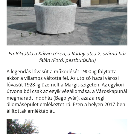
Emléktábla a Kálvin téren, a Ráday utca 2. számú ház
falán (Fotó: pestbuda.hu)
A legendás lóvasút a működését 1900-ig folytatta,
akkor a villamos váltotta fel. Az utolsó hazai városi
lóvasút 1928-ig üzemelt a Margit-szigeten. Az egykori
útvonalból csak az egyik végállomása, a Városkapunál
megmaradt indóház (Bagolyvár), azaz a régi
állomásépület emlékeztet rá. Ezen a helyen 2017-ben
állítottak emléktáblát.