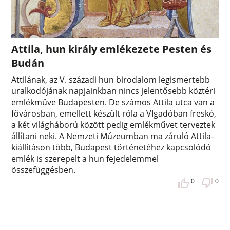
Attila, hun király emlékezete Pesten és
Budán
Attilának, az V. századi hun birodalom legismertebb
uralkodójának napjainkban nincs jelentősebb köztéri
emlékműve Budapesten. De számos Attila utca van a
fővárosban, emellett készült róla a VIgadóban freskó,
a két világháború között pedig emlékművet terveztek
állítani neki. A Nemzeti Múzeumban ma záruló Attila-
kiállításon több, Budapest történetéhez kapcsolódó
emlék is szerepelt a hun fejedelemmel
összefüggésben.
0
0