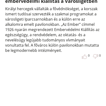
embervédelmi kiállítás a Városligetben
Királyi hercegek vállalták a fővédnökséget, a korszak
ismert tudósai szervezték a szakmai programokat a
városligeti Iparcsarnokban és a külön erre az
alkalomra emelt pavilonokban. „Az Ember” címmel
1926 nyarán megrendezett Embervédelmi Kiállítás az
egészségügy, a rendvédelem, az oktatás- és a
nevelésügy legújabb tudományos vívmányait
vonultatta fel. A főváros külön pavilonokban mutatta
be legmodernebb intézményeit.
0
0