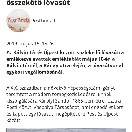
összekötő lóvasút
Pestbuda.hu
2019. május 15. 15:26
Az Kálvin tér és Újpest között közlekedő lóvasútra
emlékezve avattak emléktáblát május 10-én a
Kálvin térnél, a Ráday utca elején, a lóvasútvonal
egykori végállomásánál.
A XIX. században a növekvő népességszám igényt
teremtett a modern tömegközlekedésre. Ennek
kiszolgálására Károlyi Sándor 1865-ben létrehozta a
Pesti Közúti Vaspálya Társaságot, ami engedélyt kért
és kapott egy lóvasút megépítésére Pest és Újpest
között.