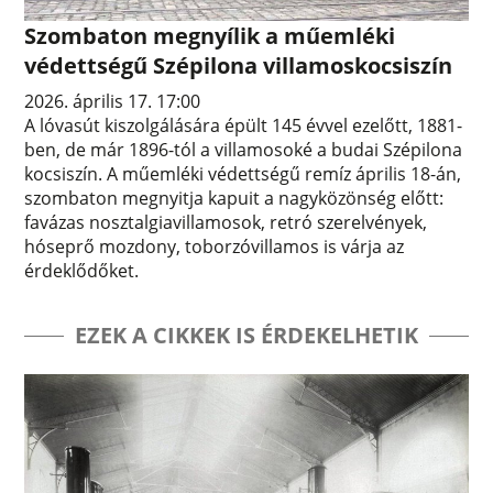
Szombaton megnyílik a műemléki
védettségű Szépilona villamoskocsiszín
2026. április 17. 17:00
A lóvasút kiszolgálására épült 145 évvel ezelőtt, 1881-
ben, de már 1896-tól a villamosoké a budai Szépilona
kocsiszín. A műemléki védettségű remíz április 18-án,
szombaton megnyitja kapuit a nagyközönség előtt:
favázas nosztalgiavillamosok, retró szerelvények,
hóseprő mozdony, toborzóvillamos is várja az
érdeklődőket.
EZEK A CIKKEK IS ÉRDEKELHETIK