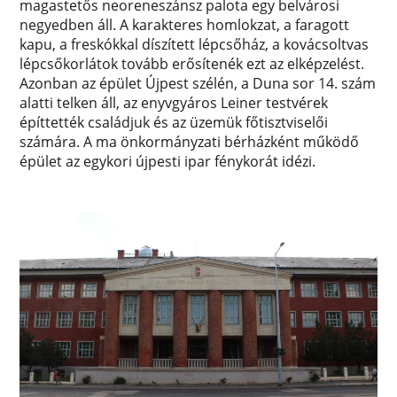
magastetős neoreneszánsz palota egy belvárosi
negyedben áll. A karakteres homlokzat, a faragott
kapu, a freskókkal díszített lépcsőház, a kovácsoltvas
lépcsőkorlátok tovább erősítenék ezt az elképzelést.
Azonban az épület Újpest szélén, a Duna sor 14. szám
alatti telken áll, az enyvgyáros Leiner testvérek
építtették családjuk és az üzemük főtisztviselői
számára. A ma önkormányzati bérházként működő
épület az egykori újpesti ipar fénykorát idézi.