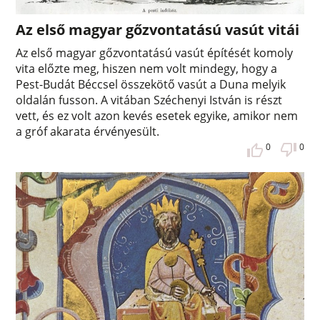
Az első magyar gőzvontatású vasút vitái
Az első magyar gőzvontatású vasút építését komoly
vita előzte meg, hiszen nem volt mindegy, hogy a
Pest-Budát Béccsel összekötő vasút a Duna melyik
oldalán fusson. A vitában Széchenyi István is részt
vett, és ez volt azon kevés esetek egyike, amikor nem
a gróf akarata érvényesült.
0
0