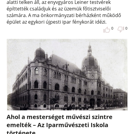
alatti telken áll, az enyvgyáros Leiner testvérek
építtették családjuk és az üzemük főtisztviselői
számára. A ma önkormányzati bérházként működő
épület az egykori újpesti ipar fénykorát idézi.
0
0
Ahol a mesterséget művészi szintre
emelték – Az Iparművészeti Iskola
története