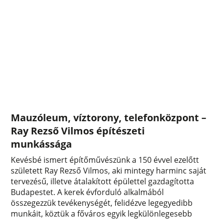
Mauzóleum, víztorony, telefonközpont –
Ray Rezső Vilmos építészeti
munkássága
Kevésbé ismert építőművészünk a 150 évvel ezelőtt
született Ray Rezső Vilmos, aki mintegy harminc saját
tervezésű, illetve átalakított épülettel gazdagította
Budapestet. A kerek évforduló alkalmából
összegezzük tevékenységét, felidézve legegyedibb
munkáit, köztük a főváros egyik legkülönlegesebb