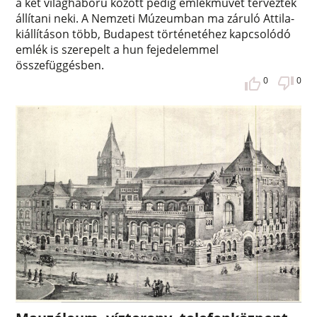
a két világháború között pedig emlékművet terveztek
állítani neki. A Nemzeti Múzeumban ma záruló Attila-
kiállításon több, Budapest történetéhez kapcsolódó
emlék is szerepelt a hun fejedelemmel
összefüggésben.
0
0