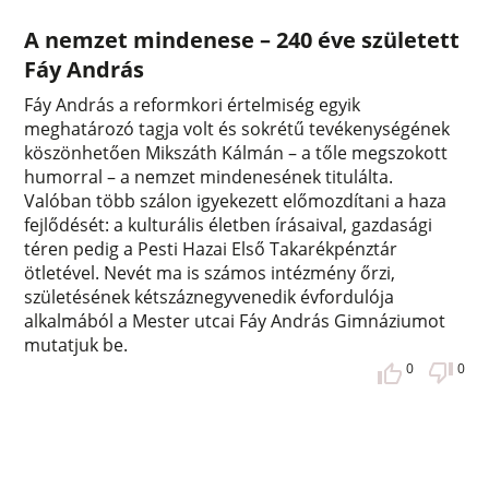
A nemzet mindenese – 240 éve született
Fáy András
Fáy András a reformkori értelmiség egyik
meghatározó tagja volt és sokrétű tevékenységének
köszönhetően Mikszáth Kálmán – a tőle megszokott
humorral – a nemzet mindenesének titulálta.
Valóban több szálon igyekezett előmozdítani a haza
fejlődését: a kulturális életben írásaival, gazdasági
téren pedig a Pesti Hazai Első Takarékpénztár
ötletével. Nevét ma is számos intézmény őrzi,
születésének kétszáznegyvenedik évfordulója
alkalmából a Mester utcai Fáy András Gimnáziumot
mutatjuk be.
0
0