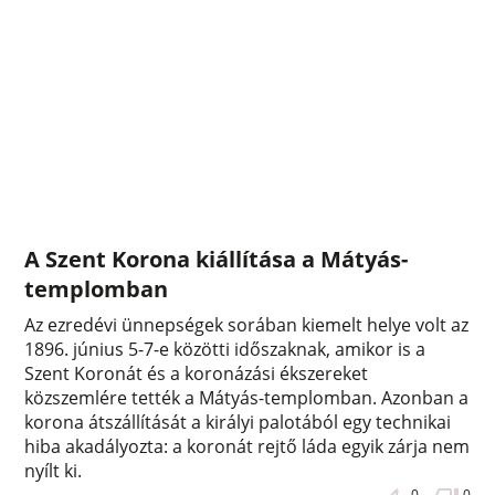
A Szent Korona kiállítása a Mátyás-
templomban
Az ezredévi ünnepségek sorában kiemelt helye volt az
1896. június 5-7-e közötti időszaknak, amikor is a
Szent Koronát és a koronázási ékszereket
közszemlére tették a Mátyás-templomban. Azonban a
korona átszállítását a királyi palotából egy technikai
hiba akadályozta: a koronát rejtő láda egyik zárja nem
nyílt ki.
0
0