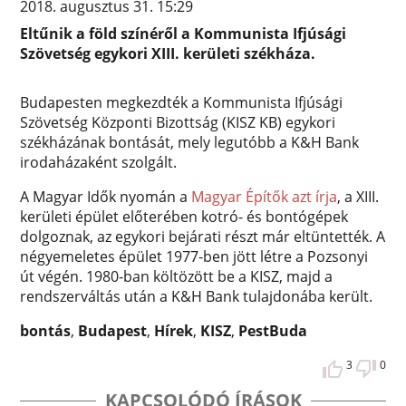
2018. augusztus 31. 15:29
Eltűnik a föld színéről a Kommunista Ifjúsági
Szövetség egykori XIII. kerületi székháza.
Budapesten megkezdték a Kommunista Ifjúsági
Szövetség Központi Bizottság (KISZ KB) egykori
székházának bontását, mely legutóbb a K&H Bank
irodaházaként szolgált.
A Magyar Idők nyomán a
Magyar Építők azt írja
, a XIII.
kerületi épület előterében kotró- és bontógépek
dolgoznak, az egykori bejárati részt már eltüntették. A
négyemeletes épület 1977-ben jött létre a Pozsonyi
út végén. 1980-ban költözött be a KISZ, majd a
rendszerváltás után a K&H Bank tulajdonába került.
bontás
,
Budapest
,
Hírek
,
KISZ
,
PestBuda
3
0
KAPCSOLÓDÓ ÍRÁSOK