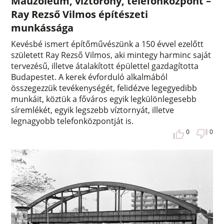
Mauzóleum, víztorony, telefonközpont –
Ray Rezső Vilmos építészeti
munkássága
Kevésbé ismert építőművészünk a 150 évvel ezelőtt
született Ray Rezső Vilmos, aki mintegy harminc saját
tervezésű, illetve átalakított épülettel gazdagította
Budapestet. A kerek évforduló alkalmából
összegezzük tevékenységét, felidézve legegyedibb
munkáit, köztük a főváros egyik legkülönlegesebb
síremlékét, egyik legszebb víztornyát, illetve
legnagyobb telefonközpontját is.
0
0