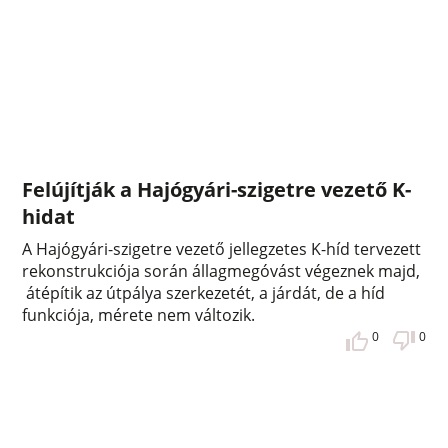
Felújítják a Hajógyári-szigetre vezető K-
hidat
A Hajógyári-szigetre vezető jellegzetes K-híd tervezett
rekonstrukciója során állagmegóvást végeznek majd,
átépítik az útpálya szerkezetét, a járdát, de a híd
funkciója, mérete nem változik.
0
0