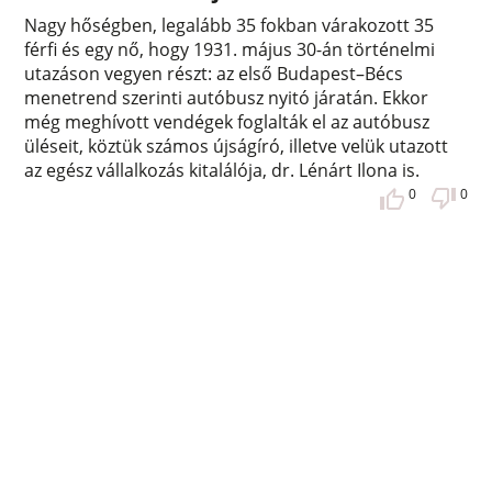
Nagy hőségben, legalább 35 fokban várakozott 35
férfi és egy nő, hogy 1931. május 30-án történelmi
utazáson vegyen részt: az első Budapest–Bécs
menetrend szerinti autóbusz nyitó járatán. Ekkor
még meghívott vendégek foglalták el az autóbusz
üléseit, köztük számos újságíró, illetve velük utazott
az egész vállalkozás kitalálója, dr. Lénárt Ilona is.
0
0