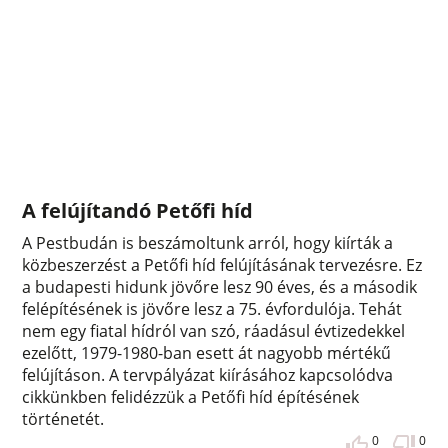
A felújítandó Petőfi híd
A Pestbudán is beszámoltunk arról, hogy kiírták a
közbeszerzést a Petőfi híd felújításának tervezésre. Ez
a budapesti hidunk jövőre lesz 90 éves, és a második
felépítésének is jövőre lesz a 75. évfordulója. Tehát
nem egy fiatal hídról van szó, ráadásul évtizedekkel
ezelőtt, 1979-1980-ban esett át nagyobb mértékű
felújításon. A tervpályázat kiírásához kapcsolódva
cikkünkben felidézzük a Petőfi híd építésének
történetét.
0
0