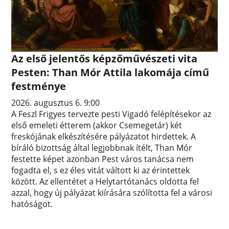
Az első jelentős képzőművészeti vita
Pesten: Than Mór Attila lakomája című
festménye
2026. augusztus 6. 9:00
A Feszl Frigyes tervezte pesti Vigadó felépítésekor az
első emeleti étterem (akkor Csemegetár) két
freskójának elkészítésére pályázatot hirdettek. A
bíráló bizottság által legjobbnak ítélt, Than Mór
festette képet azonban Pest város tanácsa nem
fogadta el, s ez éles vitát váltott ki az érintettek
között. Az ellentétet a Helytartótanács oldotta fel
azzal, hogy új pályázat kiírására szólította fel a városi
hatóságot.