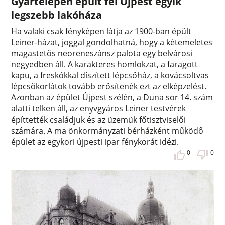
Gyártelepen épült fel Újpest egyik
legszebb lakóháza
Ha valaki csak fényképen látja az 1900-ban épült
Leiner-házat, joggal gondolhatná, hogy a kétemeletes
magastetős neoreneszánsz palota egy belvárosi
negyedben áll. A karakteres homlokzat, a faragott
kapu, a freskókkal díszített lépcsőház, a kovácsoltvas
lépcsőkorlátok tovább erősítenék ezt az elképzelést.
Azonban az épület Újpest szélén, a Duna sor 14. szám
alatti telken áll, az enyvgyáros Leiner testvérek
építtették családjuk és az üzemük főtisztviselői
számára. A ma önkormányzati bérházként működő
épület az egykori újpesti ipar fénykorát idézi.
0
0