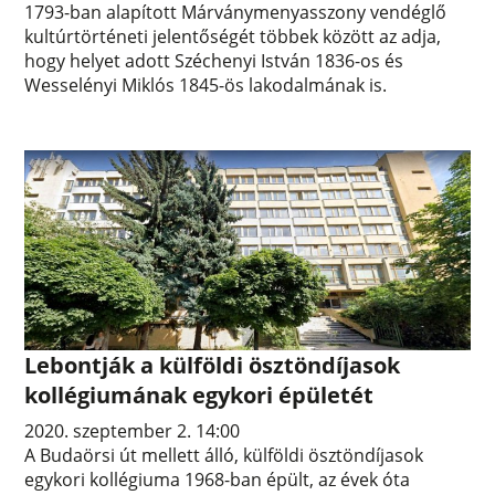
1793-ban alapított Márványmenyasszony vendéglő
kultúrtörténeti jelentőségét többek között az adja,
hogy helyet adott Széchenyi István 1836-os és
Wesselényi Miklós 1845-ös lakodalmának is.
Lebontják a külföldi ösztöndíjasok
kollégiumának egykori épületét
2020. szeptember 2. 14:00
A Budaörsi út mellett álló, külföldi ösztöndíjasok
egykori kollégiuma 1968-ban épült, az évek óta