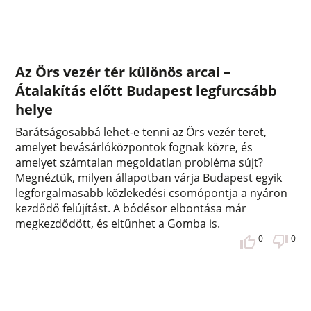
Az Örs vezér tér különös arcai –
Átalakítás előtt Budapest legfurcsább
helye
Barátságosabbá lehet-e tenni az Örs vezér teret,
amelyet bevásárlóközpontok fognak közre, és
amelyet számtalan megoldatlan probléma sújt?
Megnéztük, milyen állapotban várja Budapest egyik
legforgalmasabb közlekedési csomópontja a nyáron
kezdődő felújítást. A bódésor elbontása már
megkezdődött, és eltűnhet a Gomba is.
0
0