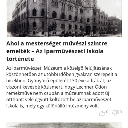
Ahol a mesterséget művészi szintre
emelték – Az Iparművészeti Iskola
története
Az Iparművészeti Múzeum a közelgő felújításának
köszönhetően az utóbbi időben gyakran szerepelt a
hírekben. Gyönyörű épületét 130 éve adták át, az
viszont kevésbé közismert, hogy Lechner Ödön
remekműve nem csupán a múzeumnak adott új
otthont: vele együtt költözött be az Iparművészeti
Iskola is, mely egy különálló intézmény volt.
0
0