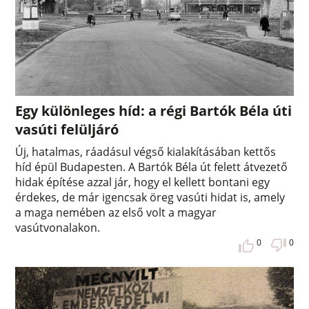
Egy különleges híd: a régi Bartók Béla úti
vasúti felüljáró
Új, hatalmas, ráadásul végső kialakításában kettős
híd épül Budapesten. A Bartók Béla út felett átvezető
hidak építése azzal jár, hogy el kellett bontani egy
érdekes, de már igencsak öreg vasúti hidat is, amely
a maga nemében az első volt a magyar
vasútvonalakon.
0
0