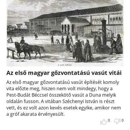
Az első magyar gőzvontatású vasút vitái
Az első magyar gőzvontatású vasút építését komoly
vita előzte meg, hiszen nem volt mindegy, hogy a
Pest-Budát Béccsel összekötő vasút a Duna melyik
oldalán fusson. A vitában Széchenyi István is részt
vett, és ez volt azon kevés esetek egyike, amikor nem
a gróf akarata érvényesült.
0
0