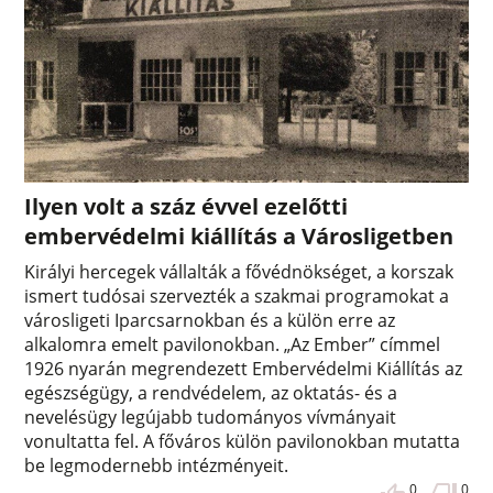
Ilyen volt a száz évvel ezelőtti
embervédelmi kiállítás a Városligetben
Királyi hercegek vállalták a fővédnökséget, a korszak
ismert tudósai szervezték a szakmai programokat a
városligeti Iparcsarnokban és a külön erre az
alkalomra emelt pavilonokban. „Az Ember” címmel
1926 nyarán megrendezett Embervédelmi Kiállítás az
egészségügy, a rendvédelem, az oktatás- és a
nevelésügy legújabb tudományos vívmányait
vonultatta fel. A főváros külön pavilonokban mutatta
be legmodernebb intézményeit.
0
0