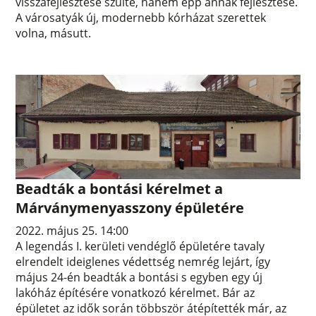
visszafejlesztése szülte, hanem épp annak fejlesztése.
A városatyák új, modernebb kórházat szerettek
volna, másutt.
Beadták a bontási kérelmet a
Márványmenyasszony épületére
2022. május 25. 14:00
A legendás I. kerületi vendéglő épületére tavaly
elrendelt ideiglenes védettség nemrég lejárt, így
május 24-én beadták a bontási s egyben egy új
lakóház építésére vonatkozó kérelmet. Bár az
épületet az idők során többször átépítették már, az