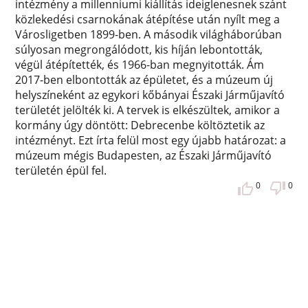
intézmény a millenniumi kiállítás ideiglenesnek szánt
közlekedési csarnokának átépítése után nyílt meg a
Városligetben 1899-ben. A második világháborúban
súlyosan megrongálódott, kis híján lebontották,
végül átépítették, és 1966-ban megnyitották. Ám
2017-ben elbontották az épületet, és a múzeum új
helyszíneként az egykori kőbányai Északi Járműjavító
területét jelölték ki. A tervek is elkészültek, amikor a
kormány úgy döntött: Debrecenbe költöztetik az
intézményt. Ezt írta felül most egy újabb határozat: a
múzeum mégis Budapesten, az Északi Járműjavító
területén épül fel.
0
0