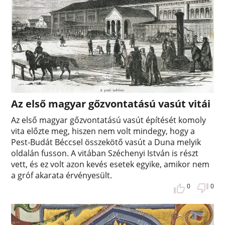
Az első magyar gőzvontatású vasút vitái
Az első magyar gőzvontatású vasút építését komoly
vita előzte meg, hiszen nem volt mindegy, hogy a
Pest-Budát Béccsel összekötő vasút a Duna melyik
oldalán fusson. A vitában Széchenyi István is részt
vett, és ez volt azon kevés esetek egyike, amikor nem
a gróf akarata érvényesült.
0
0