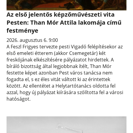
Az első jelentős képzőművészeti vita
Pesten: Than Mór Attila lakomája című
festménye
2026. augusztus 6. 9:00
A Feszl Frigyes tervezte pesti Vigadó felépítésekor az
első emeleti étterem (akkor Csemegetár) két
freskójának elkészítésére pályázatot hirdettek. A
bíráló bizottság által legjobbnak ítélt, Than Mór
festette képet azonban Pest város tanácsa nem
fogadta el, s ez éles vitát váltott ki az érintettek
között. Az ellentétet a Helytartótanács oldotta fel
azzal, hogy új pályázat kiírására szólította fel a városi
hatóságot.