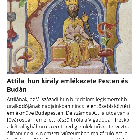
Attila, hun király emlékezete Pesten és
Budán
Attilának, az V. századi hun birodalom legismertebb
uralkodójának napjainkban nincs jelentősebb köztéri
emlékműve Budapesten. De számos Attila utca van a
fővárosban, emellett készült róla a VIgadóban freskó,
a két világháború között pedig emlékművet terveztek
állítani neki. A Nemzeti Múzeumban ma záruló Attila-