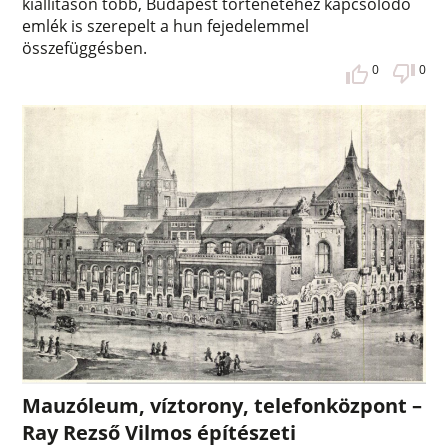
kiállításon több, Budapest történetéhez kapcsolódó
emlék is szerepelt a hun fejedelemmel
összefüggésben.
0
0
Mauzóleum, víztorony, telefonközpont –
Ray Rezső Vilmos építészeti