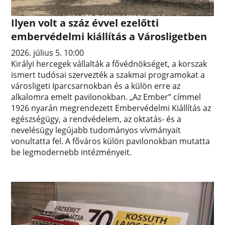
Ilyen volt a száz évvel ezelőtti
embervédelmi kiállítás a Városligetben
2026. július 5. 10:00
Királyi hercegek vállalták a fővédnökséget, a korszak
ismert tudósai szervezték a szakmai programokat a
városligeti Iparcsarnokban és a külön erre az
alkalomra emelt pavilonokban. „Az Ember” címmel
1926 nyarán megrendezett Embervédelmi Kiállítás az
egészségügy, a rendvédelem, az oktatás- és a
nevelésügy legújabb tudományos vívmányait
vonultatta fel. A főváros külön pavilonokban mutatta
be legmodernebb intézményeit.