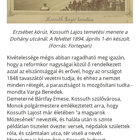
Erzsébet körút, Kossuth Lajos temetési menete a
Dohány utcánál. A felvétel 1894. április 1-én készült.
(Forrás: Fortepan)
Kivételessége mégis abban ragadható meg igazán,
hogy a reformkor nagyságai közül ő rendelkezett
azzal az elszántsággal és erővel, hogy az országot
1848 tavaszától vezetni tudja, és ehhez a nemzet
minden rétegét, a parasztságot is mozgósítani tudta -
mondta Varga Benedek.
Demeterné Bártfay Emese, Kossuth szülővárosa,
Monok polgármestere emlékeztetett arra, hogy
Kossuth Lajost már életében "a magyarok
Mózesének" nevezték, és halála után is szinte
példátlan tisztelet övezte: versek, népdalok születtek
róla, és számtalan utca, tér viseli a nevét.