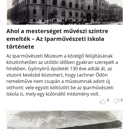
Ahol a mesterséget művészi szintre
emelték – Az Iparművészeti Iskola
története
Az Iparművészeti Múzeum a közelgő felújításának
köszönhetően az utóbbi időben gyakran szerepelt a
hírekben. Gyönyörű épületét 130 éve adták át, az
viszont kevésbé közismert, hogy Lechner Ödön
remekműve nem csupán a múzeumnak adott új
otthont: vele együtt költözött be az Iparművészeti
Iskola is, mely egy különálló intézmény volt.
0
0