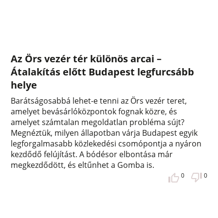
Az Örs vezér tér különös arcai –
Átalakítás előtt Budapest legfurcsább
helye
Barátságosabbá lehet-e tenni az Örs vezér teret,
amelyet bevásárlóközpontok fognak közre, és
amelyet számtalan megoldatlan probléma sújt?
Megnéztük, milyen állapotban várja Budapest egyik
legforgalmasabb közlekedési csomópontja a nyáron
kezdődő felújítást. A bódésor elbontása már
megkezdődött, és eltűnhet a Gomba is.
0
0