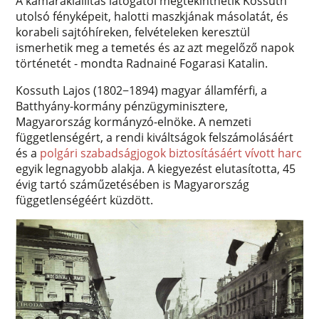
A kamarakiállítás látogatói megtekinthetik Kossuth
utolsó fényképeit, halotti maszkjának másolatát, és
korabeli sajtóhíreken, felvételeken keresztül
ismerhetik meg a temetés és az azt megelőző napok
történetét - mondta Radnainé Fogarasi Katalin.
Kossuth Lajos (1802−1894) magyar államférfi, a
Batthyány-kormány pénzügyminisztere,
Magyarország kormányzó-elnöke. A nemzeti
függetlenségért, a rendi kiváltságok felszámolásáért
és a
polgári szabadságjogok biztosításáért vívott harc
egyik legnagyobb alakja. A kiegyezést elutasította, 45
évig tartó száműzetésében is Magyarország
függetlenségéért küzdött.