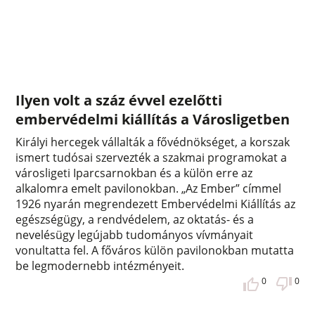
Ilyen volt a száz évvel ezelőtti
embervédelmi kiállítás a Városligetben
Királyi hercegek vállalták a fővédnökséget, a korszak
ismert tudósai szervezték a szakmai programokat a
városligeti Iparcsarnokban és a külön erre az
alkalomra emelt pavilonokban. „Az Ember” címmel
1926 nyarán megrendezett Embervédelmi Kiállítás az
egészségügy, a rendvédelem, az oktatás- és a
nevelésügy legújabb tudományos vívmányait
vonultatta fel. A főváros külön pavilonokban mutatta
be legmodernebb intézményeit.
0
0