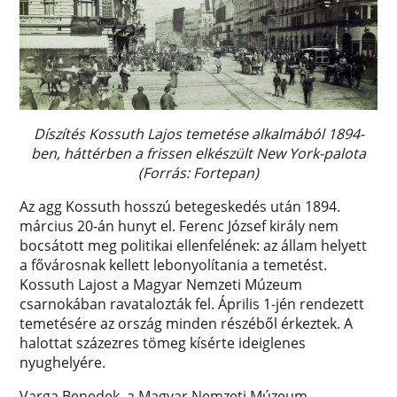
Díszítés Kossuth Lajos temetése alkalmából 1894-
ben, háttérben a frissen elkészült New York-palota
(Forrás: Fortepan)
Az agg Kossuth hosszú betegeskedés után 1894.
március 20-án hunyt el. Ferenc József király nem
bocsátott meg politikai ellenfelének: az állam helyett
a fővárosnak kellett lebonyolítania a temetést.
Kossuth Lajost a Magyar Nemzeti Múzeum
csarnokában ravatalozták fel. Április 1-jén rendezett
temetésére az ország minden részéből érkeztek. A
halottat százezres tömeg kísérte ideiglenes
nyughelyére.
Varga Benedek, a Magyar Nemzeti Múzeum