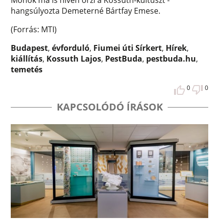
Monok ma is híven őrzi a Kossuth-kultuszt -
hangsúlyozta Demeterné Bártfay Emese.
(Forrás: MTI)
Budapest
,
évforduló
,
Fiumei úti Sírkert
,
Hírek
,
kiállítás
,
Kossuth Lajos
,
PestBuda
,
pestbuda.hu
,
temetés
0
0
KAPCSOLÓDÓ ÍRÁSOK