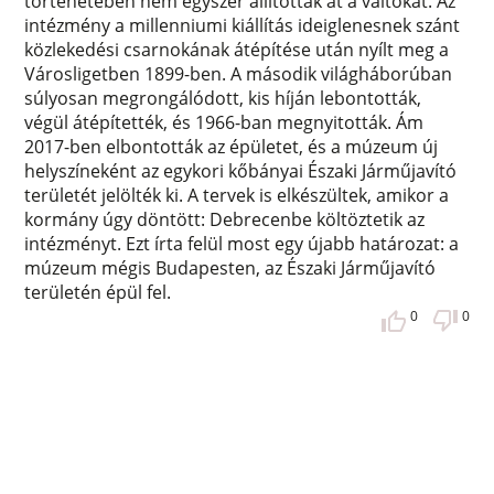
történetében nem egyszer állították át a váltókat. Az
intézmény a millenniumi kiállítás ideiglenesnek szánt
közlekedési csarnokának átépítése után nyílt meg a
Városligetben 1899-ben. A második világháborúban
súlyosan megrongálódott, kis híján lebontották,
végül átépítették, és 1966-ban megnyitották. Ám
2017-ben elbontották az épületet, és a múzeum új
helyszíneként az egykori kőbányai Északi Járműjavító
területét jelölték ki. A tervek is elkészültek, amikor a
kormány úgy döntött: Debrecenbe költöztetik az
intézményt. Ezt írta felül most egy újabb határozat: a
múzeum mégis Budapesten, az Északi Járműjavító
területén épül fel.
0
0