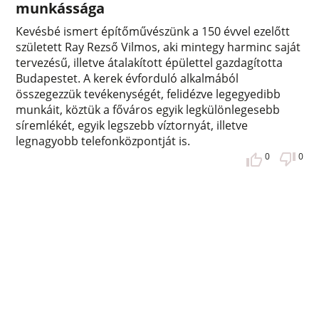
munkássága
Kevésbé ismert építőművészünk a 150 évvel ezelőtt
született Ray Rezső Vilmos, aki mintegy harminc saját
tervezésű, illetve átalakított épülettel gazdagította
Budapestet. A kerek évforduló alkalmából
összegezzük tevékenységét, felidézve legegyedibb
munkáit, köztük a főváros egyik legkülönlegesebb
síremlékét, egyik legszebb víztornyát, illetve
legnagyobb telefonközpontját is.
0
0