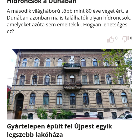
Hídroncsok a Dunában
A második világháború több mint 80 éve véget ért, a
Dunában azonban ma is találhatók olyan hídroncsok,
amelyeket azóta sem emeltek ki. Hogyan lehetséges
ez?
0
0
Gyártelepen épült fel Újpest egyik
legszebb lakóháza