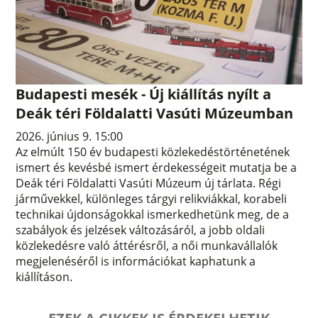
Budapesti mesék - Új kiállítás nyílt a
Deák téri Földalatti Vasúti Múzeumban
2026. június 9. 15:00
Az elmúlt 150 év budapesti közlekedéstörténetének
ismert és kevésbé ismert érdekességeit mutatja be a
Deák téri Földalatti Vasúti Múzeum új tárlata. Régi
járművekkel, különleges tárgyi relikviákkal, korabeli
technikai újdonságokkal ismerkedhetünk meg, de a
szabályok és jelzések változásáról, a jobb oldali
közlekedésre való áttérésről, a női munkavállalók
megjelenéséről is információkat kaphatunk a
kiállításon.