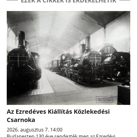
EZEK A CIKKEK IS ÉRDEKELHETIK
Az Ezredéves Kiállítás Közlekedési
Csarnoka
2026. augusztus 7. 14:00
Budapesten 130 éve rendezték meg az Ezredévi