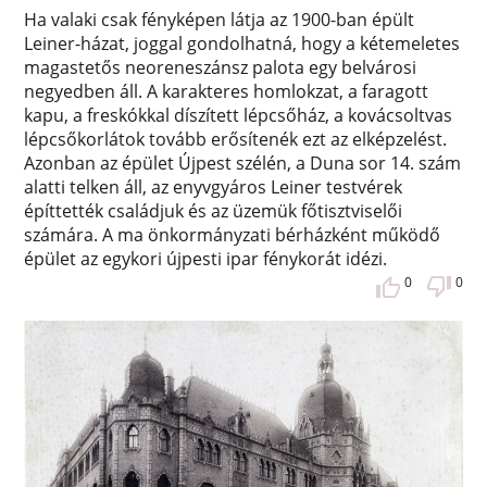
Ha valaki csak fényképen látja az 1900-ban épült
Leiner-házat, joggal gondolhatná, hogy a kétemeletes
magastetős neoreneszánsz palota egy belvárosi
negyedben áll. A karakteres homlokzat, a faragott
kapu, a freskókkal díszített lépcsőház, a kovácsoltvas
lépcsőkorlátok tovább erősítenék ezt az elképzelést.
Azonban az épület Újpest szélén, a Duna sor 14. szám
alatti telken áll, az enyvgyáros Leiner testvérek
építtették családjuk és az üzemük főtisztviselői
számára. A ma önkormányzati bérházként működő
épület az egykori újpesti ipar fénykorát idézi.
0
0