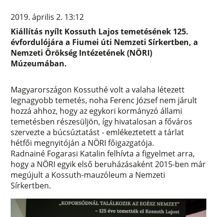
2019. április 2. 13:12
Kiállítás nyílt Kossuth Lajos temetésének 125.
évfordulójára a Fiumei úti Nemzeti Sírkertben, a
Nemzeti Örökség Intézetének (NÖRI)
Múzeumában.
Magyarországon Kossuthé volt a valaha létezett
legnagyobb temetés, noha Ferenc József nem járult
hozzá ahhoz, hogy az egykori kormányzó állami
temetésben részesüljön, így hivatalosan a főváros
szervezte a búcsúztatást - emlékeztetett a tárlat
hétfői megnyitóján a NÖRI főigazgatója.
Radnainé Fogarasi Katalin felhívta a figyelmet arra,
hogy a NÖRI egyik első beruházásaként 2015-ben már
megújult a Kossuth-mauzóleum a Nemzeti
Sírkertben.