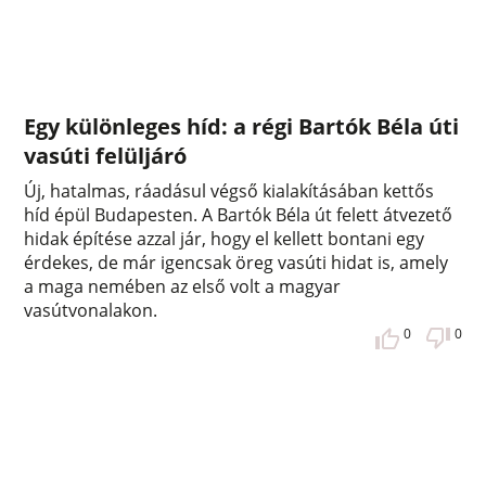
Egy különleges híd: a régi Bartók Béla úti
vasúti felüljáró
Új, hatalmas, ráadásul végső kialakításában kettős
híd épül Budapesten. A Bartók Béla út felett átvezető
hidak építése azzal jár, hogy el kellett bontani egy
érdekes, de már igencsak öreg vasúti hidat is, amely
a maga nemében az első volt a magyar
vasútvonalakon.
0
0