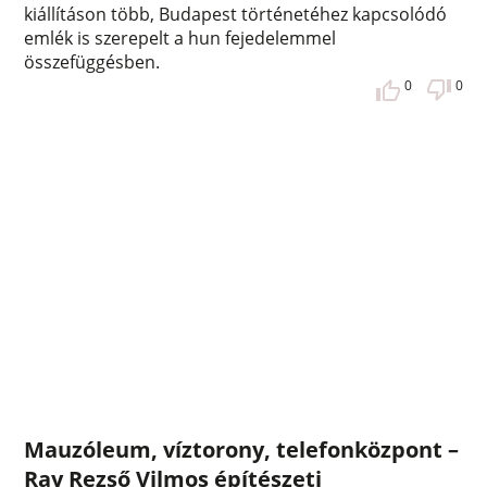
kiállításon több, Budapest történetéhez kapcsolódó
emlék is szerepelt a hun fejedelemmel
összefüggésben.
0
0
Mauzóleum, víztorony, telefonközpont –
Ray Rezső Vilmos építészeti