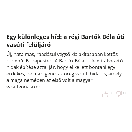
Egy különleges híd: a régi Bartók Béla úti
vasúti felüljáró
Új, hatalmas, ráadásul végső kialakításában kettős
híd épül Budapesten. A Bartók Béla út felett átvezető
hidak építése azzal jár, hogy el kellett bontani egy
érdekes, de már igencsak öreg vasúti hidat is, amely
a maga nemében az első volt a magyar
vasútvonalakon.
0
0