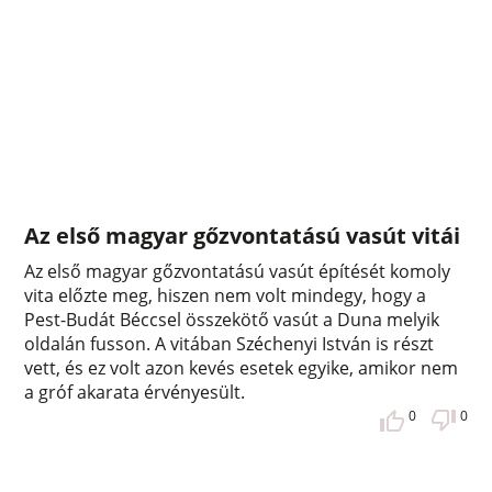
Az első magyar gőzvontatású vasút vitái
Az első magyar gőzvontatású vasút építését komoly
vita előzte meg, hiszen nem volt mindegy, hogy a
Pest-Budát Béccsel összekötő vasút a Duna melyik
oldalán fusson. A vitában Széchenyi István is részt
vett, és ez volt azon kevés esetek egyike, amikor nem
a gróf akarata érvényesült.
0
0