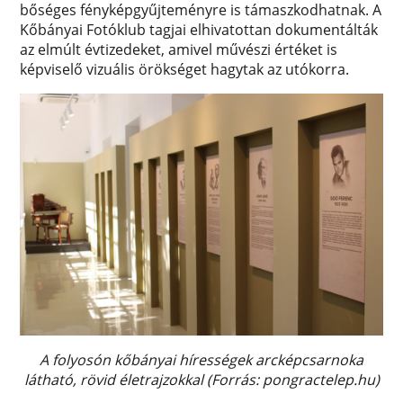
bőséges fényképgyűjteményre is támaszkodhatnak. A
Kőbányai Fotóklub tagjai elhivatottan dokumentálták
az elmúlt évtizedeket, amivel művészi értéket is
képviselő vizuális örökséget hagytak az utókorra.
A folyosón kőbányai hírességek arcképcsarnoka
látható, rövid életrajzokkal (Forrás: pongractelep.hu)