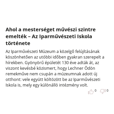
Ahol a mesterséget művészi szintre
emelték – Az Iparművészeti Iskola
története
Az Iparművészeti Múzeum a közelgő felújításának
köszönhetően az utóbbi időben gyakran szerepelt a
hírekben. Gyönyörű épületét 130 éve adták át, az
viszont kevésbé közismert, hogy Lechner Ödön
remekműve nem csupán a múzeumnak adott új
otthont: vele együtt költözött be az Iparművészeti
Iskola is, mely egy különálló intézmény volt.
0
0