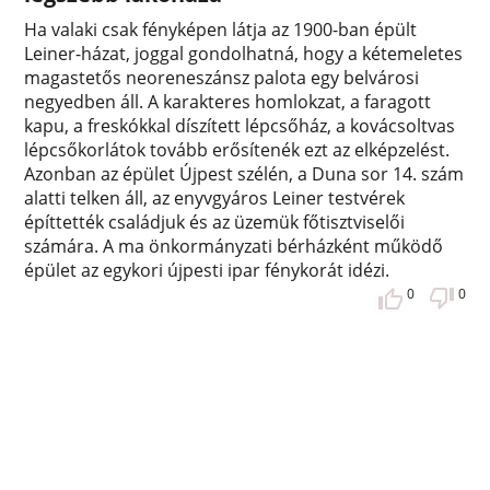
Ha valaki csak fényképen látja az 1900-ban épült
Leiner-házat, joggal gondolhatná, hogy a kétemeletes
magastetős neoreneszánsz palota egy belvárosi
negyedben áll. A karakteres homlokzat, a faragott
kapu, a freskókkal díszített lépcsőház, a kovácsoltvas
lépcsőkorlátok tovább erősítenék ezt az elképzelést.
Azonban az épület Újpest szélén, a Duna sor 14. szám
alatti telken áll, az enyvgyáros Leiner testvérek
építtették családjuk és az üzemük főtisztviselői
számára. A ma önkormányzati bérházként működő
épület az egykori újpesti ipar fénykorát idézi.
0
0