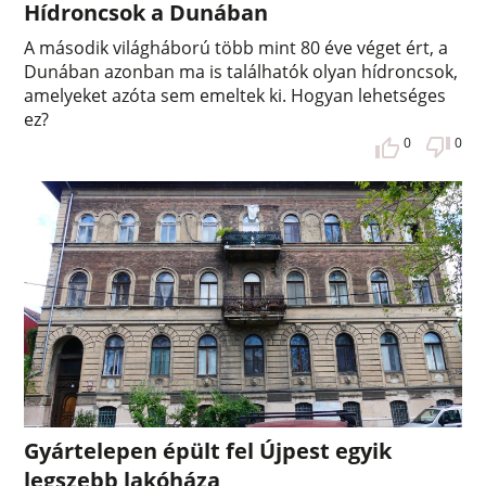
Hídroncsok a Dunában
A második világháború több mint 80 éve véget ért, a
Dunában azonban ma is találhatók olyan hídroncsok,
amelyeket azóta sem emeltek ki. Hogyan lehetséges
ez?
0
0
Gyártelepen épült fel Újpest egyik
legszebb lakóháza