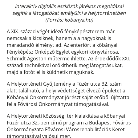
Interaktív digitális eszközök játékos megoldásai
segítik a látogatókat emélyülni a helytörténetben
(Forrás: kobanya.hu)
A XIX. század végét idéző fényképészterem már
nemcsak a kicsiknek, hanem a a nagyoknak is
maradandó élményt ad. Az enteriőrt a kőbányai
Fényképész Önképző Egylet egykori könyvtárosa,
Schmidt Ágoston műterme ihlette. Az érdeklődők XXI.
századi technikával örökíthetik meg látogatásukat,
majd a fotót el is küldhetik maguknak.
A Helytörténeti Gyűjtemény a Füzér utca 32. szám
alatt található, a helyi védettséget élvező épületet a
Kőbányai Önkormányzat jórészt saját erőből újíttatta
fel a Fővárosi Önkormányzat támogatásával.
A Helytörténeti közösségi tér kialakítása a kőbányai
Füzér utca 32.-ben című program a Budapest Főváros
Önkormányzata Fővárosi Városrehabilitációs Keret
támogatásával valósul meg.