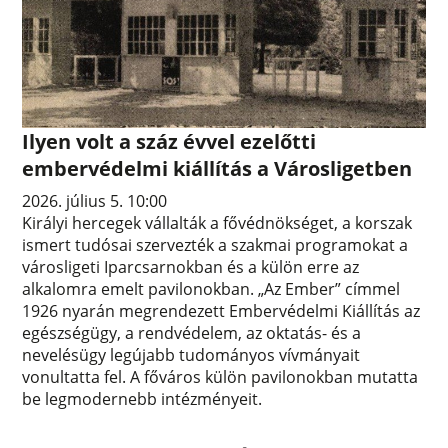
Ilyen volt a száz évvel ezelőtti
embervédelmi kiállítás a Városligetben
2026. július 5. 10:00
Királyi hercegek vállalták a fővédnökséget, a korszak
ismert tudósai szervezték a szakmai programokat a
városligeti Iparcsarnokban és a külön erre az
alkalomra emelt pavilonokban. „Az Ember” címmel
1926 nyarán megrendezett Embervédelmi Kiállítás az
egészségügy, a rendvédelem, az oktatás- és a
nevelésügy legújabb tudományos vívmányait
vonultatta fel. A főváros külön pavilonokban mutatta
be legmodernebb intézményeit.