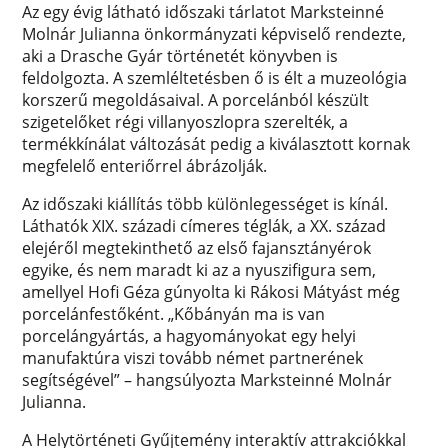
Az egy évig látható időszaki tárlatot Marksteinné
Molnár Julianna önkormányzati képviselő rendezte,
aki a Drasche Gyár történetét könyvben is
feldolgozta. A szemléltetésben ő is élt a muzeológia
korszerű megoldásaival. A porcelánból készült
szigetelőket régi villanyoszlopra szerelték, a
termékkínálat változását pedig a kiválasztott kornak
megfelelő enteriőrrel ábrázolják.
Az időszaki kiállítás több különlegességet is kínál.
Láthatók XIX. századi címeres téglák, a XX. század
elejéről megtekinthető az első fajansztányérok
egyike, és nem maradt ki az a nyuszifigura sem,
amellyel Hofi Géza gúnyolta ki Rákosi Mátyást még
porcelánfestőként. „Kőbányán ma is van
porcelángyártás, a hagyományokat egy helyi
manufaktúra viszi tovább német partnerének
segítségével” – hangsúlyozta Marksteinné Molnár
Julianna.
A Helytörténeti Gyűjtemény interaktív attrakciókkal