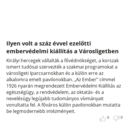
Ilyen volt a száz évvel ezelőtti
embervédelmi kiállítás a Városligetben
Királyi hercegek vállalták a fővédnökséget, a korszak
ismert tudósai szervezték a szakmai programokat a
városligeti Iparcsarnokban és a külön erre az
alkalomra emelt pavilonokban. „Az Ember” címmel
1926 nyarán megrendezett Embervédelmi Kiállítás az
egészségügy, a rendvédelem, az oktatás- és a
nevelésügy legújabb tudományos vívmányait
vonultatta fel. A főváros külön pavilonokban mutatta
be legmodernebb intézményeit.
0
0