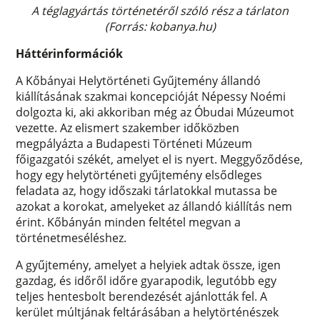
A téglagyártás történetéről szóló rész a tárlaton
(Forrás: kobanya.hu)
Háttérinformációk
A Kőbányai Helytörténeti Gyűjtemény állandó
kiállításának szakmai koncepcióját Népessy Noémi
dolgozta ki, aki akkoriban még az Óbudai Múzeumot
vezette. Az elismert szakember időközben
megpályázta a Budapesti Történeti Múzeum
főigazgatói székét, amelyet el is nyert. Meggyőződése,
hogy egy helytörténeti gyűjtemény elsődleges
feladata az, hogy időszaki tárlatokkal mutassa be
azokat a korokat, amelyeket az állandó kiállítás nem
érint. Kőbányán minden feltétel megvan a
történetmeséléshez.
A gyűjtemény, amelyet a helyiek adtak össze, igen
gazdag, és időről időre gyarapodik, legutóbb egy
teljes hentesbolt berendezését ajánlották fel. A
kerület múltjának feltárásában a helytörténészek