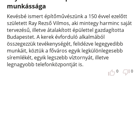
munkássága
Kevésbé ismert építőművészünk a 150 évvel ezelőtt
született Ray Rezső Vilmos, aki mintegy harminc saját
tervezésű, illetve átalakított épülettel gazdagította
Budapestet. A kerek évforduló alkalmából
összegezzük tevékenységét, felidézve legegyedibb
munkáit, köztük a főváros egyik legkülönlegesebb
síremlékét, egyik legszebb víztornyát, illetve
legnagyobb telefonközpontját is.
0
0