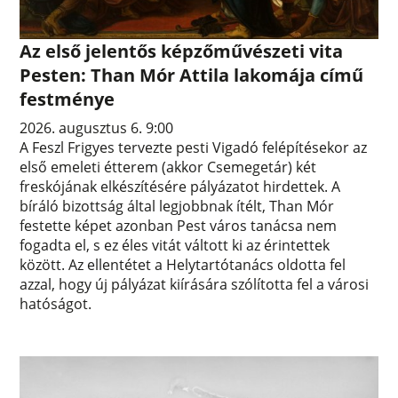
Az első jelentős képzőművészeti vita
Pesten: Than Mór Attila lakomája című
festménye
2026. augusztus 6. 9:00
A Feszl Frigyes tervezte pesti Vigadó felépítésekor az
első emeleti étterem (akkor Csemegetár) két
freskójának elkészítésére pályázatot hirdettek. A
bíráló bizottság által legjobbnak ítélt, Than Mór
festette képet azonban Pest város tanácsa nem
fogadta el, s ez éles vitát váltott ki az érintettek
között. Az ellentétet a Helytartótanács oldotta fel
azzal, hogy új pályázat kiírására szólította fel a városi
hatóságot.