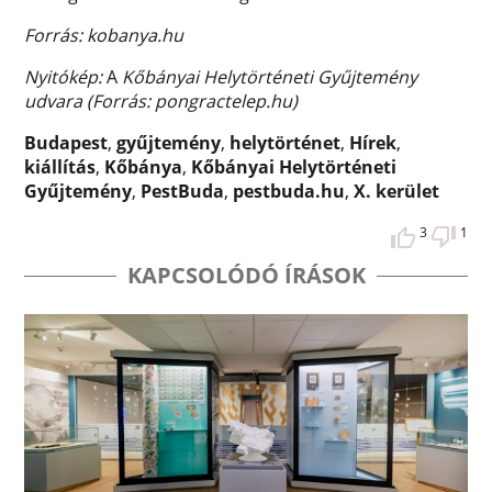
Forrás: kobanya.hu
Nyitókép:
A
Kőbányai Helytörténeti Gyűjtemény
udvara (Forrás: pongractelep.hu)
Budapest
,
gyűjtemény
,
helytörténet
,
Hírek
,
kiállítás
,
Kőbánya
,
Kőbányai Helytörténeti
Gyűjtemény
,
PestBuda
,
pestbuda.hu
,
X. kerület
3
1
KAPCSOLÓDÓ ÍRÁSOK