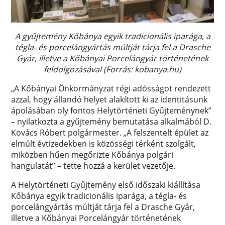
A gyűjtemény Kőbánya egyik tradicionális iparága, a
tégla- és porcelángyártás múltját tárja fel a Drasche
Gyár, illetve a Kőbányai Porcelángyár történetének
feldolgozásával (Forrás: kobanya.hu)
„A Kőbányai Önkormányzat régi adósságot rendezett
azzal, hogy állandó helyet alakított ki az identitásunk
ápolásában oly fontos Helytörténeti Gyűjteménynek”
– nyilatkozta a gyűjtemény bemutatása alkalmából D.
Kovács Róbert polgármester. „A felszentelt épület az
elmúlt évtizedekben is közösségi térként szolgált,
miközben hűen megőrizte Kőbánya polgári
hangulatát” – tette hozzá a kerület vezetője.
A Helytörténeti Gyűjtemény első időszaki kiállítása
Kőbánya egyik tradicionális iparága, a tégla- és
porcelángyártás múltját tárja fel a Drasche Gyár,
illetve a Kőbányai Porcelángyár történetének