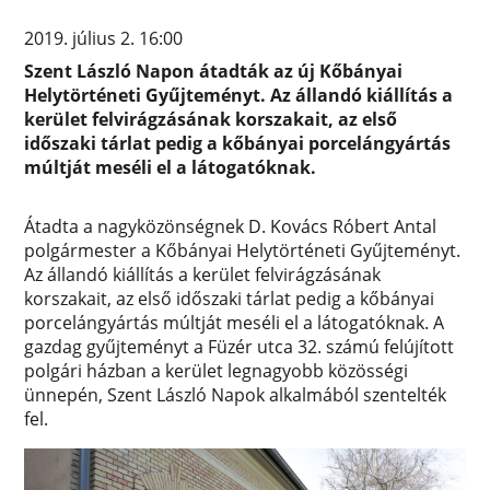
2019. július 2. 16:00
Szent László Napon átadták az új Kőbányai
Helytörténeti Gyűjteményt. Az állandó kiállítás a
kerület felvirágzásának korszakait, az első
időszaki tárlat pedig a kőbányai porcelángyártás
múltját meséli el a látogatóknak.
Átadta a nagyközönségnek D. Kovács Róbert Antal
polgármester a Kőbányai Helytörténeti Gyűjteményt.
Az állandó kiállítás a kerület felvirágzásának
korszakait, az első időszaki tárlat pedig a kőbányai
porcelángyártás múltját meséli el a látogatóknak. A
gazdag gyűjteményt a Füzér utca 32. számú felújított
polgári házban a kerület legnagyobb közösségi
ünnepén, Szent László Napok alkalmából szentelték
fel.