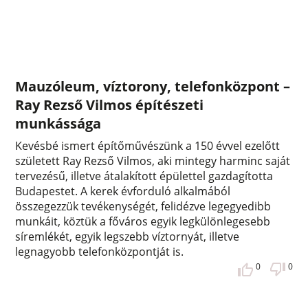
Mauzóleum, víztorony, telefonközpont –
Ray Rezső Vilmos építészeti
munkássága
Kevésbé ismert építőművészünk a 150 évvel ezelőtt
született Ray Rezső Vilmos, aki mintegy harminc saját
tervezésű, illetve átalakított épülettel gazdagította
Budapestet. A kerek évforduló alkalmából
összegezzük tevékenységét, felidézve legegyedibb
munkáit, köztük a főváros egyik legkülönlegesebb
síremlékét, egyik legszebb víztornyát, illetve
legnagyobb telefonközpontját is.
0
0