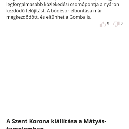
legforgalmasabb közlekedési csomópontja a nyáron
kezdődő felújítást. A bódésor elbontása már
megkezdődött, és eltűnhet a Gomba is.
0
0
A Szent Korona kiállítása a Mátyás-
templomban