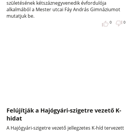
születésének kétszáznegyvenedik évfordulója
alkalmából a Mester utcai Fáy András Gimnáziumot
mutatjuk be.
0
0
Felújítják a Hajógyári-szigetre vezető K-
hidat
A Hajógyári-szigetre vezető jellegzetes K-híd tervezett