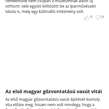
remekműve nem csupán a múzeumnak adott új
otthont: vele együtt költözött be az Iparművészeti
Iskola is, mely egy különálló intézmény volt.
0
0
Az első magyar gőzvontatású vasút vitái
Az első magyar gőzvontatású vasút építését komoly
vita előzte meg, hiszen nem volt mindegy, hogy a