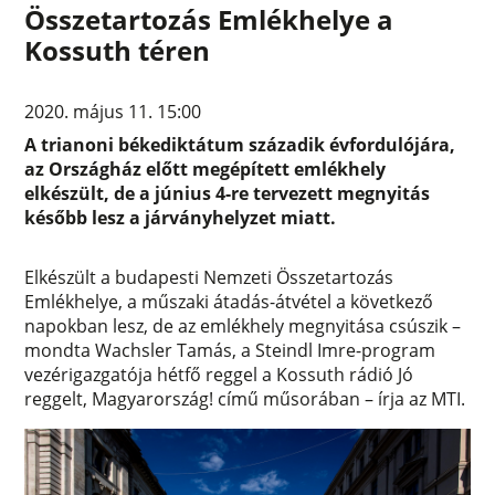
Összetartozás Emlékhelye a
Kossuth téren
2020. május 11. 15:00
A trianoni békediktátum századik évfordulójára,
az Országház előtt megépített emlékhely
elkészült, de a június 4-re tervezett megnyitás
később lesz a járványhelyzet miatt.
Elkészült a budapesti Nemzeti Összetartozás
Emlékhelye, a műszaki átadás-átvétel a következő
napokban lesz, de az emlékhely megnyitása csúszik –
mondta Wachsler Tamás, a Steindl Imre-program
vezérigazgatója hétfő reggel a Kossuth rádió Jó
reggelt, Magyarország! című műsorában – írja az MTI.