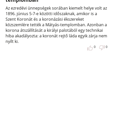
Az ezredévi ünnepségek sorában kiemelt helye volt az
1896. június 5-7-e közötti időszaknak, amikor is a
Szent Koronát és a koronázási ékszereket
közszemlére tették a Mátyás-templomban. Azonban a
korona átszállítását a királyi palotából egy technikai
hiba akadályozta: a koronát rejtő láda egyik zárja nem
nyílt ki.
0
0