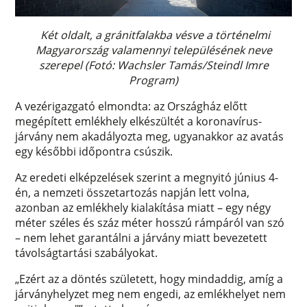
Két oldalt, a gránitfalakba vésve a történelmi
Magyarország valamennyi településének neve
szerepel (Fotó: Wachsler Tamás/Steindl Imre
Program)
A vezérigazgató elmondta: az Országház előtt
megépített emlékhely elkészültét a koronavírus-
járvány nem akadályozta meg, ugyanakkor az avatás
egy későbbi időpontra csúszik.
Az eredeti elképzelések szerint a megnyitó június 4-
én, a nemzeti összetartozás napján lett volna,
azonban az emlékhely kialakítása miatt – egy négy
méter széles és száz méter hosszú rámpáról van szó
– nem lehet garantálni a járvány miatt bevezetett
távolságtartási szabályokat.
„Ezért az a döntés született, hogy mindaddig, amíg a
járványhelyzet meg nem engedi, az emlékhelyet nem