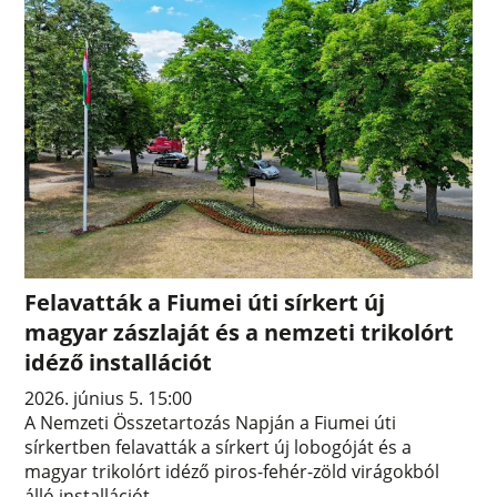
Felavatták a Fiumei úti sírkert új
magyar zászlaját és a nemzeti trikolórt
idéző installációt
2026. június 5. 15:00
A Nemzeti Összetartozás Napján a Fiumei úti
sírkertben felavatták a sírkert új lobogóját és a
magyar trikolórt idéző piros-fehér-zöld virágokból
álló installációt.