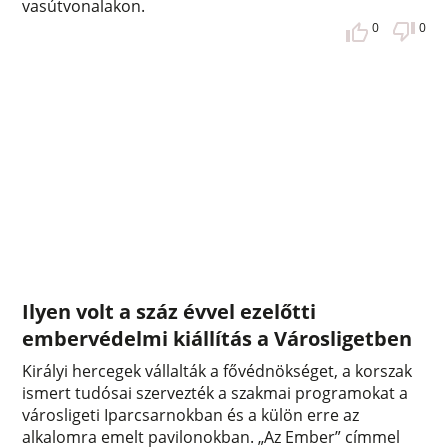
vasútvonalakon.
0
0
Ilyen volt a száz évvel ezelőtti
embervédelmi kiállítás a Városligetben
Királyi hercegek vállalták a fővédnökséget, a korszak
ismert tudósai szervezték a szakmai programokat a
városligeti Iparcsarnokban és a külön erre az
alkalomra emelt pavilonokban. „Az Ember” címmel