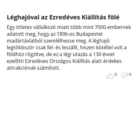
Léghajóval az Ezredéves Kiállítás fölé
Egy ötletes vállalkozó miatt több mint 7000 embernek
adatott meg, hogy az 1896-os Budapestet
madártávlatból szemlélhesse meg. A léghajó
legtöbbször csak fel- és leszállt, hiszen kötéllel volt a
földhöz rögzítve, de ez a légi utazás a 130 évvel
ezelőtti Ezredéves Országos Kiállítás alatt érdekes
attrakciónak számított.
0
0