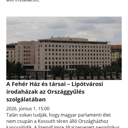
A Fehér Ház és társai – Lipótvárosi
irodaházak az Országgyűlés
szolgálatában
2026. június 1. 15:00
Talán sokan tudják, hogy magyar parlamenti élet
nem csupán a Kossuth téren álló Országházhoz
kapcsolódik. A Steindl Imre által tervezett neogótikus