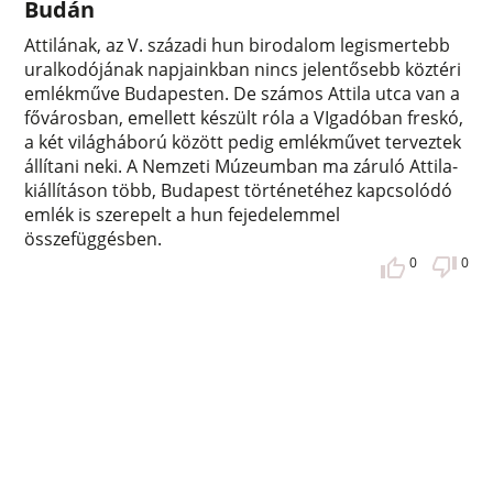
Budán
Attilának, az V. századi hun birodalom legismertebb
uralkodójának napjainkban nincs jelentősebb köztéri
emlékműve Budapesten. De számos Attila utca van a
fővárosban, emellett készült róla a VIgadóban freskó,
a két világháború között pedig emlékművet terveztek
állítani neki. A Nemzeti Múzeumban ma záruló Attila-
kiállításon több, Budapest történetéhez kapcsolódó
emlék is szerepelt a hun fejedelemmel
összefüggésben.
0
0