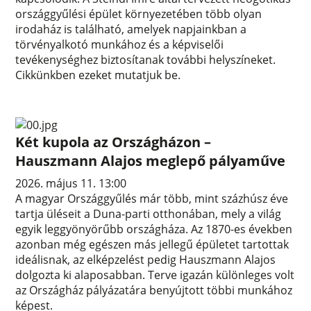
országgyűlési épület környezetében több olyan
irodaház is található, amelyek napjainkban a
törvényalkotó munkához és a képviselői
tevékenységhez biztosítanak további helyszíneket.
Cikkünkben ezeket mutatjuk be.
Két kupola az Országházon –
Hauszmann Alajos meglepő pályaműve
2026. május 11. 13:00
A magyar Országgyűlés már több, mint százhúsz éve
tartja üléseit a Duna-parti otthonában, mely a világ
egyik leggyönyörűbb országháza. Az 1870-es években
azonban még egészen más jellegű épületet tartottak
ideálisnak, az elképzelést pedig Hauszmann Alajos
dolgozta ki alaposabban. Terve igazán különleges volt
az Országház pályázatára benyújtott többi munkához
képest.