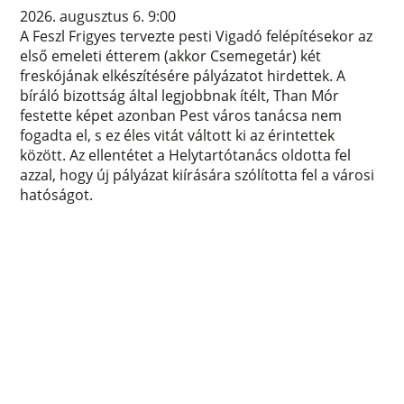
2026. augusztus 6. 9:00
A Feszl Frigyes tervezte pesti Vigadó felépítésekor az
első emeleti étterem (akkor Csemegetár) két
freskójának elkészítésére pályázatot hirdettek. A
bíráló bizottság által legjobbnak ítélt, Than Mór
festette képet azonban Pest város tanácsa nem
fogadta el, s ez éles vitát váltott ki az érintettek
között. Az ellentétet a Helytartótanács oldotta fel
azzal, hogy új pályázat kiírására szólította fel a városi
hatóságot.