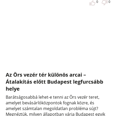
0
0
Az Örs vezér tér különös arcai –
Átalakítás előtt Budapest legfurcsább
helye
Barátságosabbá lehet-e tenni az Örs vezér teret,
amelyet bevásárlóközpontok fognak közre, és
amelyet számtalan megoldatlan probléma sújt?
Megnéztük, milyen állapotban várja Budapest egyik