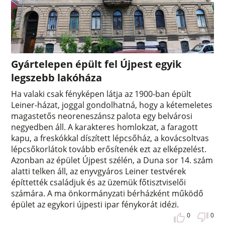
Gyártelepen épült fel Újpest egyik
legszebb lakóháza
Ha valaki csak fényképen látja az 1900-ban épült
Leiner-házat, joggal gondolhatná, hogy a kétemeletes
magastetős neoreneszánsz palota egy belvárosi
negyedben áll. A karakteres homlokzat, a faragott
kapu, a freskókkal díszített lépcsőház, a kovácsoltvas
lépcsőkorlátok tovább erősítenék ezt az elképzelést.
Azonban az épület Újpest szélén, a Duna sor 14. szám
alatti telken áll, az enyvgyáros Leiner testvérek
építtették családjuk és az üzemük főtisztviselői
számára. A ma önkormányzati bérházként működő
épület az egykori újpesti ipar fénykorát idézi.
0
0