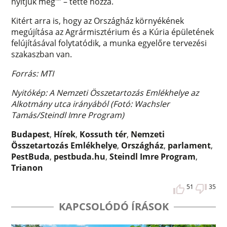
nyitjuk meg"” – tette hozzá.
Kitért arra is, hogy az Országház környékének
megújítása az Agrármisztérium és a Kúria épületének
felújításával folytatódik, a munka egyelőre tervezési
szakaszban van.
Forrás: MTI
Nyitókép: A Nemzeti Összetartozás Emlékhelye az
Alkotmány utca irányából (Fotó: Wachsler
Tamás/Steindl Imre Program)
Budapest
,
Hírek
,
Kossuth tér
,
Nemzeti
Összetartozás Emlékhelye
,
Országház
,
parlament
,
PestBuda
,
pestbuda.hu
,
Steindl Imre Program
,
Trianon
51
35
KAPCSOLÓDÓ ÍRÁSOK