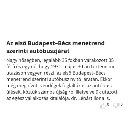
Az első Budapest–Bécs menetrend
szerinti autóbuszjárat
Nagy hőségben, legalább 35 fokban várakozott 35
férfi és egy nő, hogy 1931. május 30-án történelmi
utazáson vegyen részt: az első Budapest–Bécs
menetrend szerinti autóbusz nyitó járatán. Ekkor
még meghívott vendégek foglalták el az autóbusz
üléseit, köztük számos újságíró, illetve velük utazott
az egész vállalkozás kitalálója, dr. Lénárt Ilona is.
0
0