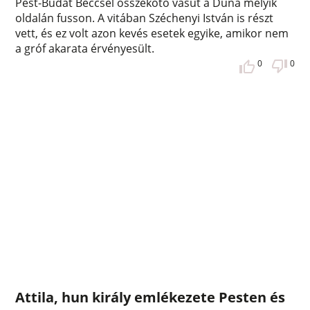
Pest-Budát Béccsel összekötő vasút a Duna melyik
oldalán fusson. A vitában Széchenyi István is részt
vett, és ez volt azon kevés esetek egyike, amikor nem
a gróf akarata érvényesült.
0
0
Attila, hun király emlékezete Pesten és