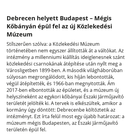
Debrecen helyett Budapest – Mégis
Kőbányán épül fel az új Közlekedési
Múzeum
Stílszerűen szólva: a Közlekedési Múzeum
történetében nem egyszer állították át a váltókat. Az
intézmény a millenniumi kiállítás ideiglenesnek szánt
közlekedési csarnokának átépítése után nyílt meg a
Városligetben 1899-ben. A második világháborúban
súlyosan megrongálódott, kis híján lebontották,
végül átépítették, és 1966-ban megnyitották. Ám
2017-ben elbontották az épületet, és a múzeum új
helyszíneként az egykori kőbányai Északi Járműjavító
területét jelölték ki. A tervek is elkészültek, amikor a
kormány úgy döntött: Debrecenbe költöztetik az
intézményt. Ezt írta felül most egy újabb határozat: a
múzeum mégis Budapesten, az Északi Járműjavító
területén épül fel.