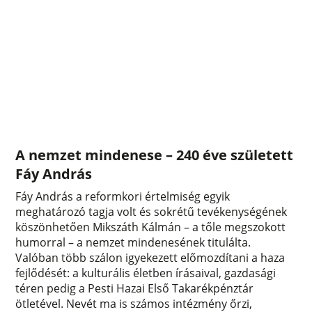
A nemzet mindenese – 240 éve született
Fáy András
Fáy András a reformkori értelmiség egyik
meghatározó tagja volt és sokrétű tevékenységének
köszönhetően Mikszáth Kálmán – a tőle megszokott
humorral – a nemzet mindenesének titulálta.
Valóban több szálon igyekezett előmozdítani a haza
fejlődését: a kulturális életben írásaival, gazdasági
téren pedig a Pesti Hazai Első Takarékpénztár
ötletével. Nevét ma is számos intézmény őrzi,