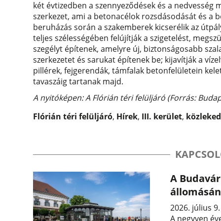
két évtizedben a szennyeződések és a nedvesség me
szerkezet, ami a betonacélok rozsdásodását és a 
beruházás során a szakemberek kicserélik az útpály
teljes szélességében felújítják a szigetelést, megszü
szegélyt építenek, amelyre új, biztonságosabb szala
szerkezetet és sarukat építenek be; kijavítják a víz
pillérek, fejgerendák, támfalak betonfelületein ke
tavaszáig tartanak majd.
A nyitóképen: A Flórián téri felüljáró (Forrás: Bud
Flórián téri felüljáró
,
Hírek
,
III. kerület
,
közleked
KAPCSOL
A Budavári
állomásána
2026. július 9
A negyven éve