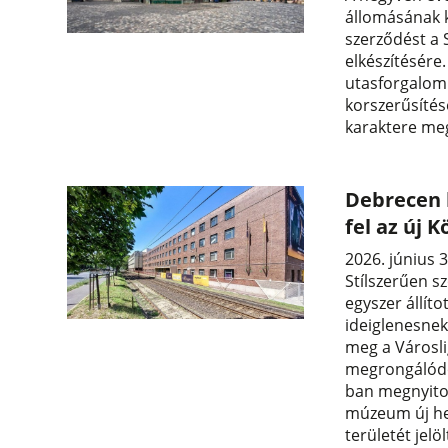
állomásának k
szerződést a S
elkészítésére.
utasforgalom 
korszerűsítés
karaktere me
Debrecen 
fel az új
2026. június 3
Stílszerűen 
egyszer állíto
ideiglenesnek
meg a Városl
megrongálódot
ban megnyitot
múzeum új hel
területét jelö