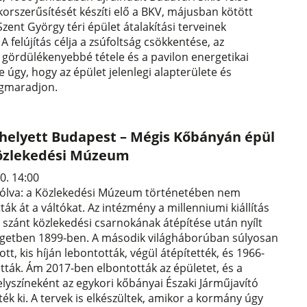
orszerűsítését készíti elő a BKV, májusban kötött
zent György téri épület átalakítási terveinek
 A felújítás célja a zsúfoltság csökkentése, az
gördülékenyebbé tétele és a pavilon energetikai
e úgy, hogy az épület jelenlegi alapterülete és
gmaradjon.
helyett Budapest – Mégis Kőbányán épül
 Közlekedési Múzeum
0. 14:00
szólva: a Közlekedési Múzeum történetében nem
tták át a váltókat. Az intézmény a millenniumi kiállítás
 szánt közlekedési csarnokának átépítése után nyílt
igetben 1899-ben. A második világháborúban súlyosan
t, kis híján lebontották, végül átépítették, és 1966-
ták. Ám 2017-ben elbontották az épületet, és a
yszíneként az egykori kőbányai Északi Járműjavító
lték ki. A tervek is elkészültek, amikor a kormány úgy