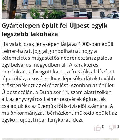
Gyártelepen épült fel Újpest egyik
legszebb lakóháza
Ha valaki csak fényképen látja az 1900-ban épült
Leiner-házat, joggal gondolhatná, hogy a
kétemeletes magastetős neoreneszánsz palota
egy belvárosi negyedben áll. A karakteres
homlokzat, a faragott kapu, a freskókkal díszített
lépcsőház, a kovácsoltvas lépcsőkorlátok tovább
erősítenék ezt az elképzelést. Azonban az épület
Újpest szélén, a Duna sor 14. szám alatti telken
áll, az enyvgyáros Leiner testvérek építtették
családjuk és az üzemük főtisztviselői számára. A
ma önkormányzati bérházként működő épület az
egykori újpesti ipar fénykorát idézi.
0
0