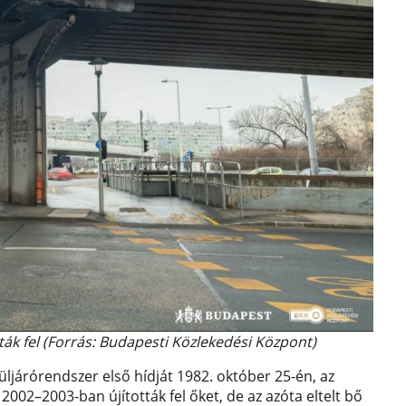
ták fel (Forrás: Budapesti Közlekedési Központ)
felüljárórendszer első hídját 1982. október 25-én, az
2002–2003-ban újították fel őket, de az azóta eltelt bő