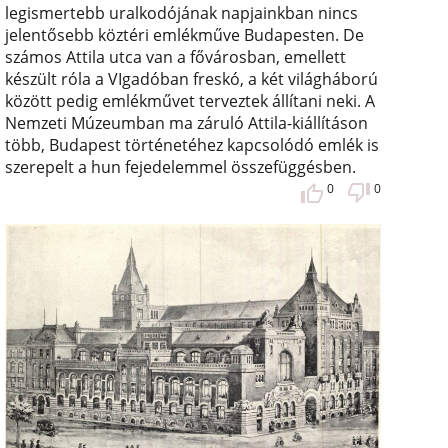
legismertebb uralkodójának napjainkban nincs
jelentősebb köztéri emlékműve Budapesten. De
számos Attila utca van a fővárosban, emellett
készült róla a VIgadóban freskó, a két világháború
között pedig emlékművet terveztek állítani neki. A
Nemzeti Múzeumban ma záruló Attila-kiállításon
több, Budapest történetéhez kapcsolódó emlék is
szerepelt a hun fejedelemmel összefüggésben.
0
0