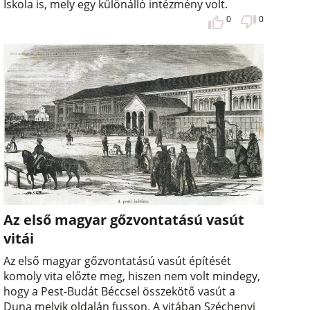
Iskola is, mely egy különálló intézmény volt.
0
0
Az első magyar gőzvontatású vasút
vitái
Az első magyar gőzvontatású vasút építését
komoly vita előzte meg, hiszen nem volt mindegy,
hogy a Pest-Budát Béccsel összekötő vasút a
Duna melyik oldalán fusson. A vitában Széchenyi