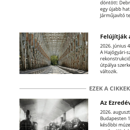
döntött: Debr
egy újabb ha
Járműjavító te
Felújítják
2026. június 4
A Hajógyári-sz
rekonstrukció
útpálya szerk
változik.
EZEK A CIKKEK
Az Ezredév
2026. auguszt
Budapesten 13
későbbi múzeu