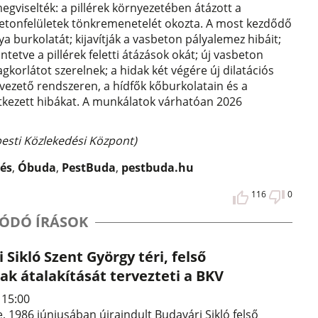
gviselték: a pillérek környezetében átázott a
betonfelületek tönkremenetelét okozta. A most kezdődő
a burkolatát; kijavítják a vasbeton pályalemez hibáit;
ntetve a pillérek feletti átázások okát; új vasbeton
gkorlátot szerelnek; a hidak két végére új dilatációs
elvezető rendszeren, a hídfők kőburkolatain és a
letkezett hibákat. A munkálatok várhatóan 2026
apesti Közlekedési Központ)
és
,
Óbuda
,
PestBuda
,
pestbuda.hu
116
0
ÓDÓ ÍRÁSOK
 Sikló Szent György téri, felső
k átalakítását tervezteti a BKV
. 15:00
, 1986 júniusában újraindult Budavári Sikló felső