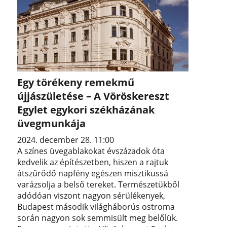
Egy törékeny remekmű
újjászületése – A Vöröskereszt
Egylet egykori székházának
üvegmunkája
2024. december 28. 11:00
A színes üvegablakokat évszázadok óta
kedvelik az építészetben, hiszen a rajtuk
átszűrődő napfény egészen misztikussá
varázsolja a belső tereket. Természetükből
adódóan viszont nagyon sérülékenyek,
Budapest második világháborús ostroma
során nagyon sok semmisült meg belőlük.