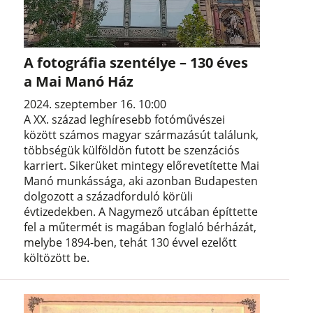
A fotográfia szentélye – 130 éves
a Mai Manó Ház
2024. szeptember 16. 10:00
A XX. század leghíresebb fotóművészei
között számos magyar származásút találunk,
többségük külföldön futott be szenzációs
karriert. Sikerüket mintegy előrevetítette Mai
Manó munkássága, aki azonban Budapesten
dolgozott a századforduló körüli
évtizedekben. A Nagymező utcában építtette
fel a műtermét is magában foglaló bérházát,
melybe 1894-ben, tehát 130 évvel ezelőtt
költözött be.