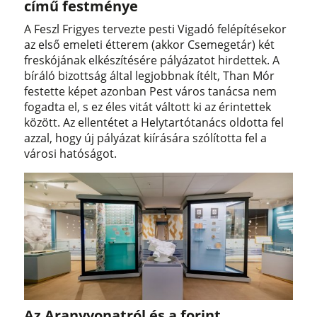
című festménye
A Feszl Frigyes tervezte pesti Vigadó felépítésekor
az első emeleti étterem (akkor Csemegetár) két
freskójának elkészítésére pályázatot hirdettek. A
bíráló bizottság által legjobbnak ítélt, Than Mór
festette képet azonban Pest város tanácsa nem
fogadta el, s ez éles vitát váltott ki az érintettek
között. Az ellentétet a Helytartótanács oldotta fel
azzal, hogy új pályázat kiírására szólította fel a
városi hatóságot.
Az Aranyvonatról és a forint