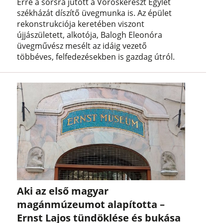
Erre a sorsra jutott a Vöröskereszt Egylet
székházát díszítő üvegmunka is. Az épület
rekonstrukciója keretében viszont
újjászületett, alkotója, Balogh Eleonóra
üvegművész mesélt az idáig vezető
többéves, felfedezésekben is gazdag útról.
Aki az első magyar
magánmúzeumot alapította –
Ernst Lajos tündöklése és bukása