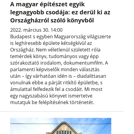
A magyar építészet egyik
legnagyobb csodája: ez derül ki az
Országházról szóló könyvből
2022. március 30. 14:00
Budapest s egyben Magyarország világszerte
is leghíresebb épülete kétségkívül az
Országház. Nem véletlenül született róla
temérdek könyv, tudományos vagy épp
szórakoztató irodalom, dokumentumfilm. A
parlamenti képviselők minden választás
után – így várhatóan idén is – diadalittasan
vonulnak ebbe a párját ritkító épületbe, s
ámulattal felfedezik fel a csodáit. Mi most
egy nagyszabású könyvet ismertetve
mutatjuk be felépítésének történetét.