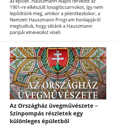
az épület. Hauszmann Alajos tervezte az
1901-re elkészült lovaglócsarnokot, így nem
lepődtünk meg, amikor a jelentkezéskor, a
Nemzeti Hauszmann Program honlapjáról
megtudtuk, hogy sétánk a Hauszmann
paripái elnevezést viseli.
Az Országház üvegművészete –
Színpompás részletek egy
különleges épületből