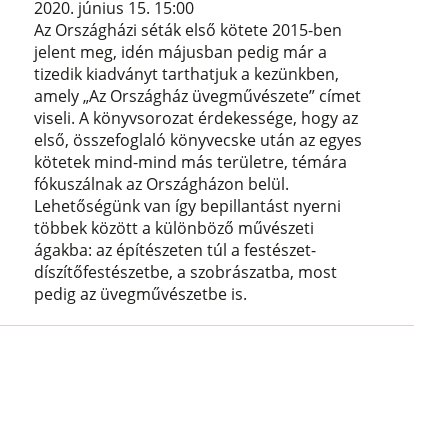
2020. június 15. 15:00
Az Országházi séták első kötete 2015-ben
jelent meg, idén májusban pedig már a
tizedik kiadványt tarthatjuk a kezünkben,
amely „Az Országház üvegművészete” címet
viseli. A könyvsorozat érdekessége, hogy az
első, összefoglaló könyvecske után az egyes
kötetek mind-mind más területre, témára
fókuszálnak az Országházon belül.
Lehetőségünk van így bepillantást nyerni
többek között a különböző művészeti
ágakba: az építészeten túl a festészet-
díszítőfestészetbe, a szobrászatba, most
pedig az üvegművészetbe is.