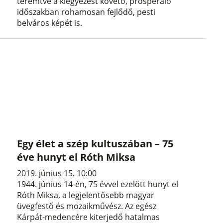
teremtve a kiegyezést követő, prosperáló
időszakban rohamosan fejlődő, pesti
belváros képét is.
Egy élet a szép kultuszában – 75
éve hunyt el Róth Miksa
2019. június 15. 10:00
1944. június 14-én, 75 évvel ezelőtt hunyt el
Róth Miksa, a legjelentősebb magyar
üvegfestő és mozaikművész. Az egész
Kárpát-medencére kiterjedő hatalmas