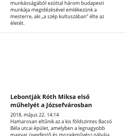
munkásságából ezúttal három budapesti
munkája megidézésével emlékezünk a
mesterre, aki „a szép kultuszában” élte az
életét.
Lebontják Róth Miksa első
műhelyét a Józsefvárosban
2018. május 22. 14:14
Hamarosan eltűnik az a kis földszintes Bacsó
Béla utcai épület, amelyben a legnagyobb
magyar üvegfestő és mozaikművész pályája