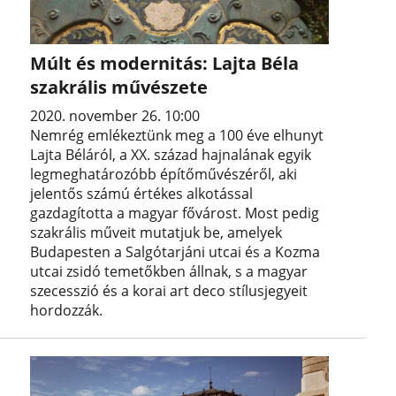
Múlt és modernitás: Lajta Béla
szakrális művészete
2020. november 26. 10:00
Nemrég emlékeztünk meg a 100 éve elhunyt
Lajta Béláról, a XX. század hajnalának egyik
legmeghatározóbb építőművészéről, aki
jelentős számú értékes alkotással
gazdagította a magyar fővárost. Most pedig
szakrális műveit mutatjuk be, amelyek
Budapesten a Salgótarjáni utcai és a Kozma
utcai zsidó temetőkben állnak, s a magyar
szecesszió és a korai art deco stílusjegyeit
hordozzák.