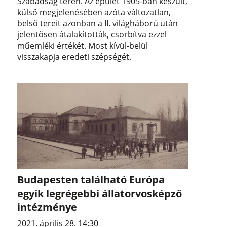
Szabadság téren. Az épület 1905-ban készült,
külső megjelenésében azóta változatlan,
belső tereit azonban a II. világháború után
jelentősen átalakították, csorbítva ezzel
műemléki értékét. Most kívül-belül
visszakapja eredeti szépségét.
Budapesten található Európa
egyik legrégebbi állatorvosképző
intézménye
2021. április 28. 14:30