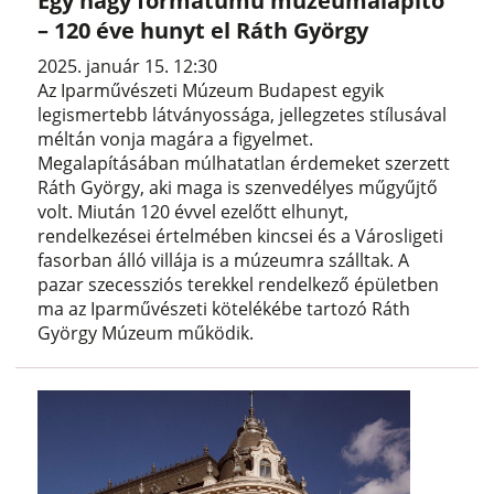
Egy nagy formátumú múzeumalapító
– 120 éve hunyt el Ráth György
2025. január 15. 12:30
Az Iparművészeti Múzeum Budapest egyik
legismertebb látványossága, jellegzetes stílusával
méltán vonja magára a figyelmet.
Megalapításában múlhatatlan érdemeket szerzett
Ráth György, aki maga is szenvedélyes műgyűjtő
volt. Miután 120 évvel ezelőtt elhunyt,
rendelkezései értelmében kincsei és a Városligeti
fasorban álló villája is a múzeumra szálltak. A
pazar szecessziós terekkel rendelkező épületben
ma az Iparművészeti kötelékébe tartozó Ráth
György Múzeum működik.