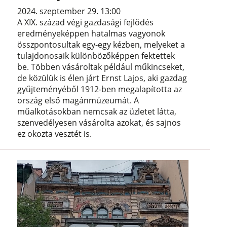
2024. szeptember 29. 13:00
A XIX. század végi gazdasági fejlődés
eredményeképpen hatalmas vagyonok
összpontosultak egy-egy kézben, melyeket a
tulajdonosaik különbözőképpen fektettek
be. Többen vásároltak például műkincseket,
de közülük is élen járt Ernst Lajos, aki gazdag
gyűjteményéből 1912-ben megalapította az
ország első magánmúzeumát. A
műalkotásokban nemcsak az üzletet látta,
szenvedélyesen vásárolta azokat, és sajnos
ez okozta vesztét is.