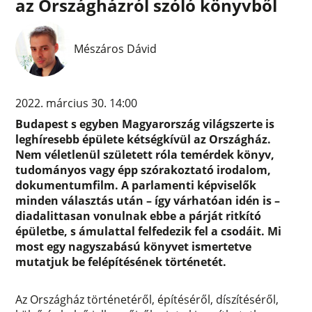
az Országházról szóló könyvből
Mészáros Dávid
2022. március 30. 14:00
Budapest s egyben Magyarország világszerte is
leghíresebb épülete kétségkívül az Országház.
Nem véletlenül született róla temérdek könyv,
tudományos vagy épp szórakoztató irodalom,
dokumentumfilm. A parlamenti képviselők
minden választás után – így várhatóan idén is –
diadalittasan vonulnak ebbe a párját ritkító
épületbe, s ámulattal felfedezik fel a csodáit. Mi
most egy nagyszabású könyvet ismertetve
mutatjuk be felépítésének történetét.
Az Országház történetéről, építéséről, díszítéséről,