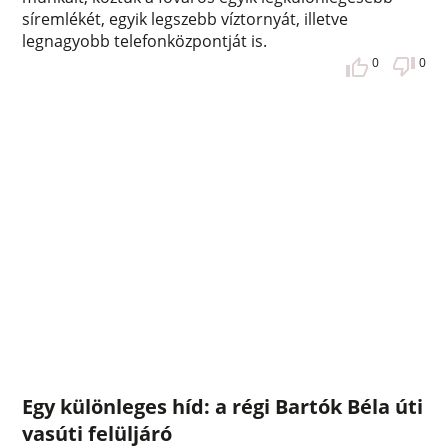
síremlékét, egyik legszebb víztornyát, illetve
legnagyobb telefonközpontját is.
0
0
Egy különleges híd: a régi Bartók Béla úti
vasúti felüljáró