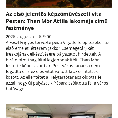
Az első jelentős képzőművészeti vita
Pesten: Than Mór Attila lakomája című
festménye
2026. augusztus 6. 9:00
A Feszl Frigyes tervezte pesti Vigadó felépítésekor az
első emeleti étterem (akkor Csemegetár) két
freskójának elkészítésére pályázatot hirdettek. A
bíráló bizottság által legjobbnak ítélt, Than Mór
festette képet azonban Pest város tanácsa nem
fogadta el, s ez éles vitát váltott ki az érintettek
között. Az ellentétet a Helytartótanács oldotta fel
azzal, hogy új pályázat kiírására szólította fel a városi
hatóságot.