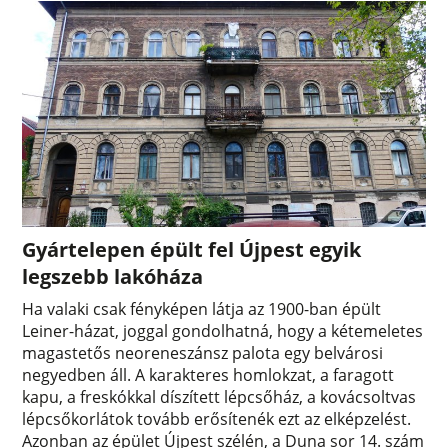
Gyártelepen épült fel Újpest egyik
legszebb lakóháza
Ha valaki csak fényképen látja az 1900-ban épült
Leiner-házat, joggal gondolhatná, hogy a kétemeletes
magastetős neoreneszánsz palota egy belvárosi
negyedben áll. A karakteres homlokzat, a faragott
kapu, a freskókkal díszített lépcsőház, a kovácsoltvas
lépcsőkorlátok tovább erősítenék ezt az elképzelést.
Azonban az épület Újpest szélén, a Duna sor 14. szám