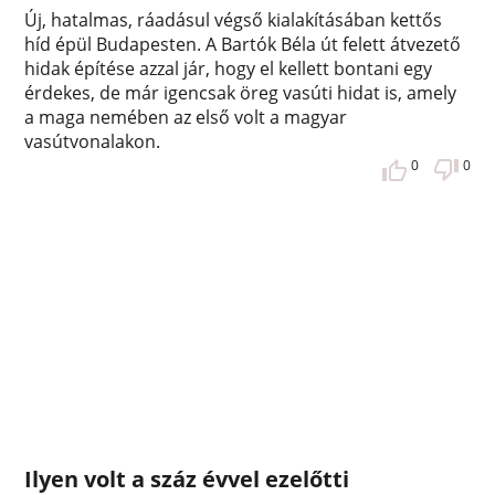
Új, hatalmas, ráadásul végső kialakításában kettős
híd épül Budapesten. A Bartók Béla út felett átvezető
hidak építése azzal jár, hogy el kellett bontani egy
érdekes, de már igencsak öreg vasúti hidat is, amely
a maga nemében az első volt a magyar
vasútvonalakon.
0
0
Ilyen volt a száz évvel ezelőtti