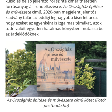
külső és belső jellemzőiről szinte kimeríthetetlen
forrásanyag áll rendelkezésre.
Az Országház építése
és művészete
című, 2020-ban megjelent jelentős
kiadvány talán az eddigi legnagyobb kísérlet arra,
hogy ezeket az egyenként is izgalmas témákat, azok
tudnivalóit egyetlen hatalmas könyvben mutassa be
az érdeklődőknek.
Az Országház építése és művészete című kötet (Fotó:
pestbuda.hu)