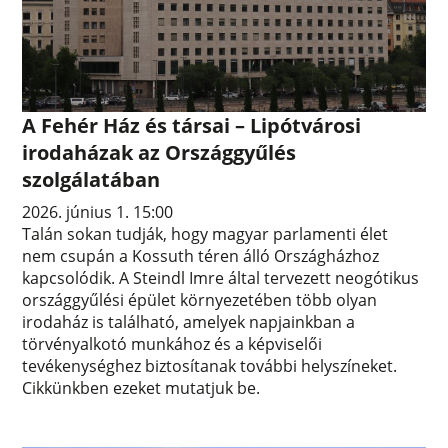
A Fehér Ház és társai – Lipótvárosi
irodaházak az Országgyűlés
szolgálatában
2026. június 1. 15:00
Talán sokan tudják, hogy magyar parlamenti élet
nem csupán a Kossuth téren álló Országházhoz
kapcsolódik. A Steindl Imre által tervezett neogótikus
országgyűlési épület környezetében több olyan
irodaház is található, amelyek napjainkban a
törvényalkotó munkához és a képviselői
tevékenységhez biztosítanak további helyszíneket.
Cikkünkben ezeket mutatjuk be.