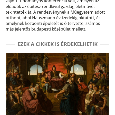
zajlott tudományos konferencia volt, amelyen az
előadók az építész rendkívül gazdag életművét
tekintették át. A rendezvénynek a Műegyetem adott
otthont, ahol Hauszmann évtizedekig oktatott, és
amelynek központi épületét is ő tervezte, számos
más jelentős budapesti középület mellett.
EZEK A CIKKEK IS ÉRDEKELHETIK