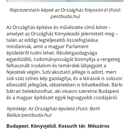
Reprezentatív képek az Országház folyosóiról (Fotó:
pestbuda.hu)
Az Országház építése és művészete című kötet –
amelyet az Országház Könyvkiadó jelentetett meg –
talán az eddigi legteljesebb összefoglalása
mindannak, amit a magyar Parlament
épületéről tudni lehet. Részletgazdagsága
egyedülálló, tudományosságát bizonyítja a rengeteg
felhasznált irodalom és temérdek lábjegyzet a
fejezetek végén. Szórakoztató jellege is adott, mert
sok száz színes kép gazdagítja, és a leírások is sokszor
elbeszélő jellegűek, idézetekben is bővelkedőek. Bárki
bátran belekóstolhat, aki olvasni szeretne Budapest
és a magyar építészet egyik legnagyobb csodájáról.
Nyitókép: Az Országház épülete (Fotó: Both
Balázs/pestbuda.hu)
Budapest
,
Könyvjelző
,
Kossuth tér
,
Mészáros