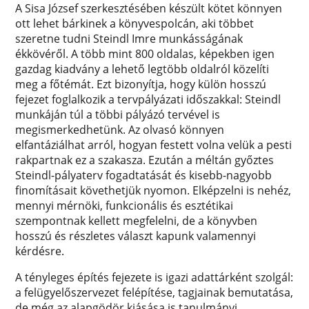
A Sisa József szerkesztésében készült kötet könnyen
ott lehet bárkinek a könyvespolcán, aki többet
szeretne tudni Steindl Imre munkásságának
ékkövéről. A több mint 800 oldalas, képekben igen
gazdag kiadvány a lehető legtöbb oldalról közelíti
meg a főtémát. Ezt bizonyítja, hogy külön hosszú
fejezet foglalkozik a tervpályázati időszakkal: Steindl
munkáján túl a többi pályázó tervével is
megismerkedhetünk. Az olvasó könnyen
elfantáziálhat arról, hogyan festett volna velük a pesti
rakpartnak ez a szakasza. Ezután a méltán győztes
Steindl-pályaterv fogadtatását és kisebb-nagyobb
finomításait követhetjük nyomon. Elképzelni is nehéz,
mennyi mérnöki, funkcionális és esztétikai
szempontnak kellett megfelelni, de a könyvben
hosszú és részletes választ kapunk valamennyi
kérdésre.
A tényleges építés fejezete is igazi adattárként szolgál:
a felügyelőszervezet felépítése, tagjainak bemutatása,
de még az alapgödör kiásása is tanulmányi