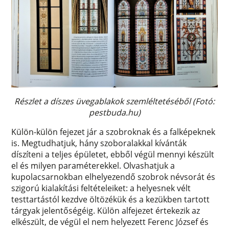
Részlet a díszes üvegablakok szemléltetéséből (Fotó:
pestbuda.hu)
Külön-külön fejezet jár a szobroknak és a falképeknek
is. Megtudhatjuk, hány szoboralakkal kívánták
díszíteni a teljes épületet, ebből végül mennyi készült
el és milyen paraméterekkel. Olvashatjuk a
kupolacsarnokban elhelyezendő szobrok névsorát és
szigorú kialakítási feltételeiket: a helyesnek vélt
testtartástól kezdve öltözékük és a kezükben tartott
tárgyak jelentőségéig. Külön alfejezet értekezik az
elkészült, de végül el nem helyezett Ferenc József és