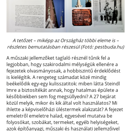
A tetőzet – miképp az Országház többi eleme is –
részletes bemutatásban részesül (Fotó: pestbuda.hu)
A műszaki jellemzőket taglaló résznél tűnik fel a
legjobban, hogy szakirodalmi mélységük ellenére a
fejezetek olvasmányosak, a hobbiszintű érdeklődést
is kielégítik. A rengeteg számadat közé mindig
beékelődik egy-egy kulisszatitok: miben látta Steindl
Imre a biztosítékát annak, hogy hatalmas épülete a
későbbiekben sem fog megsüllyedni? A 27 bejárat
közül melyik, mikor és kik által volt használatos? Mi
ihlette a képviselőházi üléstermek alakzatát? A fejezet
emeletről emeletre halad, egyesével mutatva be
folyosókat, szobákat, termeket, egyéb helyiségeket,
azok építőanyagi, műszaki és használati jellemzőivel