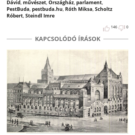
Dávid
,
művészet
,
Országház
,
parlament
,
PestBuda
,
pestbuda.hu
,
Róth Miksa
,
Scholtz
Róbert
,
Steindl Imre
146
0
KAPCSOLÓDÓ ÍRÁSOK