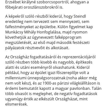
Erzsébet királyné szoborcsoportról, ahogyan a
főbejárati oroszlánszobrokról is.
A képekről szóló részből kiderül, hogy Steindl
eredetileg nem tervezett sem mennyezeti, sem
falfestményeket az épületbe. Külön figyelmet kap
Munkácsy Mihály Honfoglalása, majd nyomon
követhetjük az úgynevezett falképprogram
megszületését, az első majd második festészeti
pályázatok résztvevőit és alkotásait.
Az Országház fogadtatásáról és reprezentációjáról
szóló részben több kisebb és nagyobb, építkezés
alatti és utáni eseményről olvashatunk. Kiderül
például, hogy az épület igazi főszereplője volt a
millenniumi ünnepségsorozatnak (noha akkor még
nem volt kész), és az 1900-as párizsi világkiállításon is
érdemi bemutatót kapott a magyar pavilonban. Talán
több olvasót is meglephet, de negatív fogadtatások
ugyanúgy érték az elkészült Országházat, mint
elismerések.