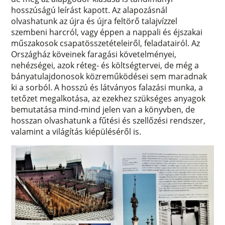
hosszúságú leírást kapott. Az alapozásnál
olvashatunk az újra és újra feltörő talajvízzel
szembeni harcról, vagy éppen a nappali és éjszakai
műszakosok csapatösszetételeiről, feladatairól. Az
Országház köveinek faragási követelményei,
nehézségei, azok réteg- és költségtervei, de még a
bányatulajdonosok közreműködései sem maradnak
ki a sorból. A hosszú és látványos falazási munka, a
tetőzet megalkotása, az ezekhez szükséges anyagok
bemutatása mind-mind jelen van a könyvben, de
hosszan olvashatunk a fűtési és szellőzési rendszer,
valamint a világítás kiépüléséről is.