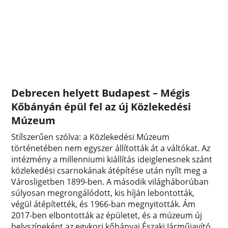
Debrecen helyett Budapest – Mégis
Kőbányán épül fel az új Közlekedési
Múzeum
Stílszerűen szólva: a Közlekedési Múzeum
történetében nem egyszer állították át a váltókat. Az
intézmény a millenniumi kiállítás ideiglenesnek szánt
közlekedési csarnokának átépítése után nyílt meg a
Városligetben 1899-ben. A második világháborúban
súlyosan megrongálódott, kis híján lebontották,
végül átépítették, és 1966-ban megnyitották. Ám
2017-ben elbontották az épületet, és a múzeum új
helyszíneként az egykori kőbányai Északi Járműjavító