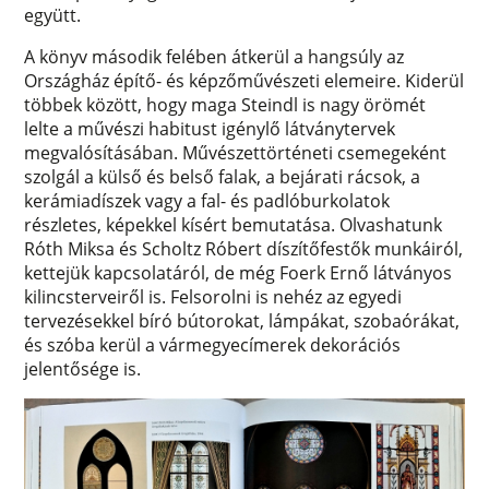
együtt.
A könyv második felében átkerül a hangsúly az
Országház építő- és képzőművészeti elemeire. Kiderül
többek között, hogy maga Steindl is nagy örömét
lelte a művészi habitust igénylő látványtervek
megvalósításában. Művészettörténeti csemegeként
szolgál a külső és belső falak, a bejárati rácsok, a
kerámiadíszek vagy a fal- és padlóburkolatok
részletes, képekkel kísért bemutatása. Olvashatunk
Róth Miksa és Scholtz Róbert díszítőfestők munkáiról,
kettejük kapcsolatáról, de még Foerk Ernő látványos
kilincsterveiről is. Felsorolni is nehéz az egyedi
tervezésekkel bíró bútorokat, lámpákat, szobaórákat,
és szóba kerül a vármegyecímerek dekorációs
jelentősége is.