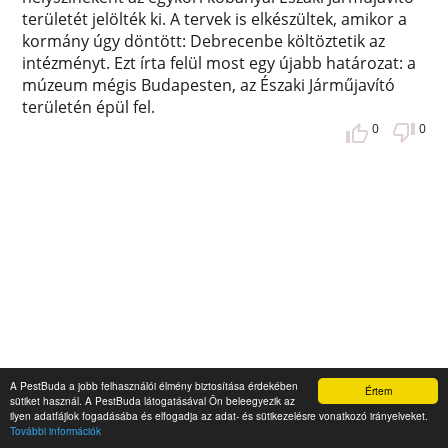
területét jelölték ki. A tervek is elkészültek, amikor a
kormány úgy döntött: Debrecenbe költöztetik az
intézményt. Ezt írta felül most egy újabb határozat: a
múzeum mégis Budapesten, az Északi Járműjavító
területén épül fel.
0
0
A PestBuda a jobb felhasználói élmény biztosítása érdekében
Értem
sütiket használ. A PestBuda látogatásával Ön beleegyezik az
Az Örs vezér tér különös arcai –
ilyen adatfájlok fogadásába és elfogadja az adat- és sütikezelésre vonatkozó irányelveket.
További információk
Átalakítás előtt Budapest legfurcsább