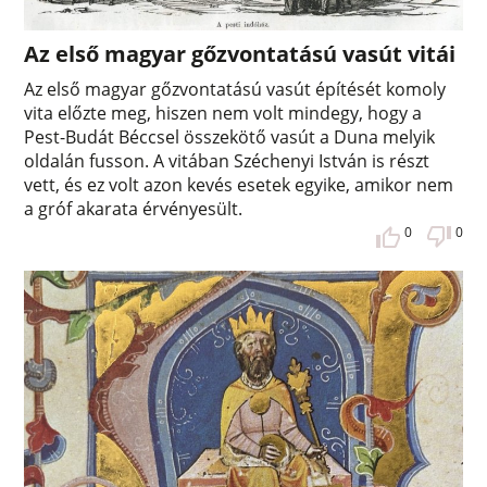
Az első magyar gőzvontatású vasút vitái
Az első magyar gőzvontatású vasút építését komoly
vita előzte meg, hiszen nem volt mindegy, hogy a
Pest-Budát Béccsel összekötő vasút a Duna melyik
oldalán fusson. A vitában Széchenyi István is részt
vett, és ez volt azon kevés esetek egyike, amikor nem
a gróf akarata érvényesült.
0
0