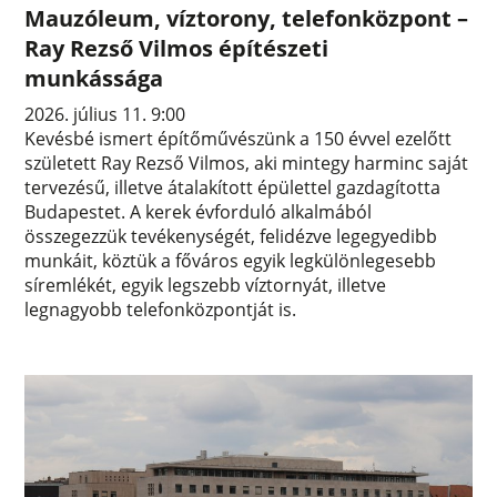
Mauzóleum, víztorony, telefonközpont –
Ray Rezső Vilmos építészeti
munkássága
2026. július 11. 9:00
Kevésbé ismert építőművészünk a 150 évvel ezelőtt
született Ray Rezső Vilmos, aki mintegy harminc saját
tervezésű, illetve átalakított épülettel gazdagította
Budapestet. A kerek évforduló alkalmából
összegezzük tevékenységét, felidézve legegyedibb
munkáit, köztük a főváros egyik legkülönlegesebb
síremlékét, egyik legszebb víztornyát, illetve
legnagyobb telefonközpontját is.