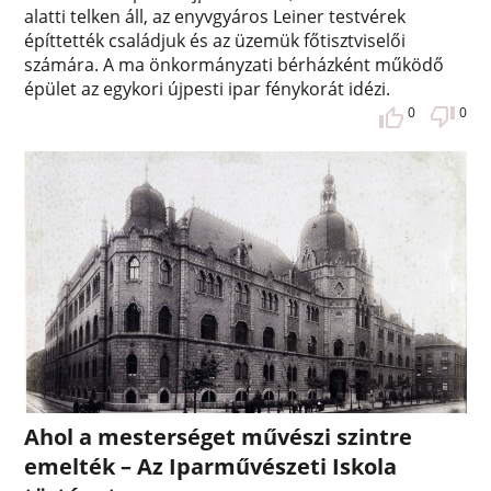
alatti telken áll, az enyvgyáros Leiner testvérek
építtették családjuk és az üzemük főtisztviselői
számára. A ma önkormányzati bérházként működő
épület az egykori újpesti ipar fénykorát idézi.
0
0
Ahol a mesterséget művészi szintre
emelték – Az Iparművészeti Iskola