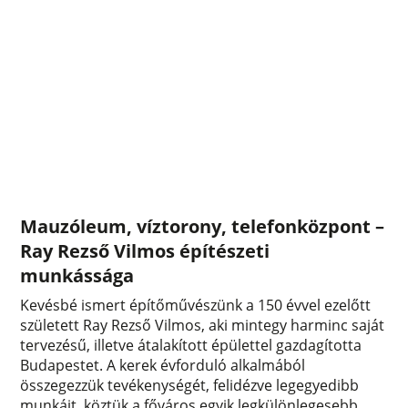
Mauzóleum, víztorony, telefonközpont –
Ray Rezső Vilmos építészeti
munkássága
Kevésbé ismert építőművészünk a 150 évvel ezelőtt
született Ray Rezső Vilmos, aki mintegy harminc saját
tervezésű, illetve átalakított épülettel gazdagította
Budapestet. A kerek évforduló alkalmából
összegezzük tevékenységét, felidézve legegyedibb
munkáit, köztük a főváros egyik legkülönlegesebb