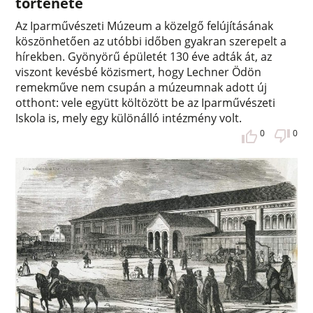
története
Az Iparművészeti Múzeum a közelgő felújításának
köszönhetően az utóbbi időben gyakran szerepelt a
hírekben. Gyönyörű épületét 130 éve adták át, az
viszont kevésbé közismert, hogy Lechner Ödön
remekműve nem csupán a múzeumnak adott új
otthont: vele együtt költözött be az Iparművészeti
Iskola is, mely egy különálló intézmény volt.
0
0