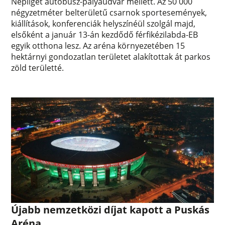
Népliget autóbusz-pályaudvar mellett. Az 50 000
négyzetméter belterületű csarnok sportesemények,
kiállítások, konferenciák helyszínéül szolgál majd,
elsőként a január 13-án kezdődő férfikézilabda-EB
egyik otthona lesz. Az aréna környezetében 15
hektárnyi gondozatlan területet alakítottak át parkos
zöld területté.
Újabb nemzetközi díjat kapott a Puskás
Aréna