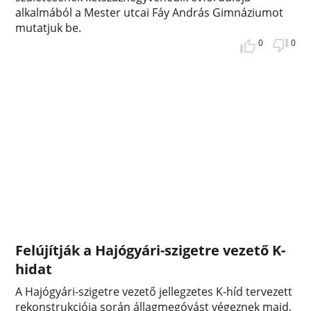
alkalmából a Mester utcai Fáy András Gimnáziumot
mutatjuk be.
0
0
Felújítják a Hajógyári-szigetre vezető K-
hidat
A Hajógyári-szigetre vezető jellegzetes K-híd tervezett
rekonstrukciója során állagmegóvást végeznek majd,