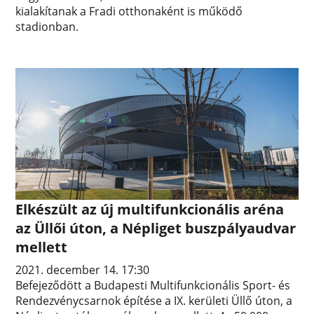
kialakítanak a Fradi otthonaként is működő
stadionban.
Elkészült az új multifunkcionális aréna
az Üllői úton, a Népliget buszpályaudvar
mellett
2021. december 14. 17:30
Befejeződött a Budapesti Multifunkcionális Sport- és
Rendezvénycsarnok építése a IX. kerületi Üllő úton, a