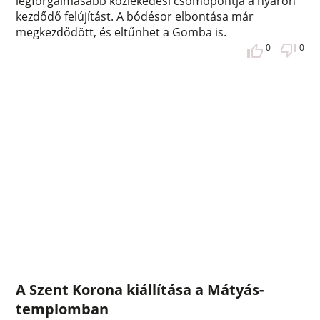
legforgalmasabb közlekedési csomópontja a nyáron
kezdődő felújítást. A bódésor elbontása már
megkezdődött, és eltűnhet a Gomba is.
0
0
A Szent Korona kiállítása a Mátyás-
templomban