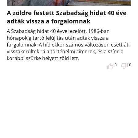
A zöldre festett Szabadság hidat 40 éve
adták vissza a forgalomnak
A Szabadság hidat 40 évvel ezelőtt, 1986-ban
hónapokig tartó felújítás után adták vissza a
forgalomnak. A híd ekkor számos változáson esett át:
visszakerültek rá a történelmi címerek, és a színe a
korábbi szürke helyett zöld lett.
0
0