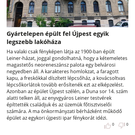
Gyártelepen épült fel Újpest egyik
legszebb lakóháza
Ha valaki csak fényképen látja az 1900-ban épült
Leiner-házat, joggal gondolhatná, hogy a kétemeletes
magastetős neoreneszánsz palota egy belvárosi
negyedben áll. A karakteres homlokzat, a faragott
kapu, a freskókkal díszített lépcsőház, a kovácsoltvas
lépcsőkorlátok tovább erősítenék ezt az elképzelést.
Azonban az épület Újpest szélén, a Duna sor 14. szám
alatti telken áll, az enyvgyáros Leiner testvérek
építtették családjuk és az üzemük főtisztviselői
számára. A ma önkormányzati bérházként működő
épület az egykori újpesti ipar fénykorát idézi.
0
0