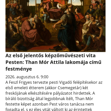
Az első jelentős képzőművészeti vita
Pesten: Than Mór Attila lakomája című
festménye
2026. augusztus 6. 9:00
A Feszl Frigyes tervezte pesti Vigadó felépítésekor az
első emeleti étterem (akkor Csemegetár) két
freskójának elkészítésére pályázatot hirdettek. A
bíráló bizottság által legjobbnak ítélt, Than Mór
festette képet azonban Pest város tanácsa nem
fogadta el, s ez éles vitát váltott ki az érintettek