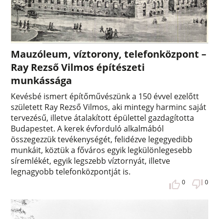
Mauzóleum, víztorony, telefonközpont –
Ray Rezső Vilmos építészeti
munkássága
Kevésbé ismert építőművészünk a 150 évvel ezelőtt
született Ray Rezső Vilmos, aki mintegy harminc saját
tervezésű, illetve átalakított épülettel gazdagította
Budapestet. A kerek évforduló alkalmából
összegezzük tevékenységét, felidézve legegyedibb
munkáit, köztük a főváros egyik legkülönlegesebb
síremlékét, egyik legszebb víztornyát, illetve
legnagyobb telefonközpontját is.
0
0