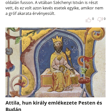
oldalán fusson. A vitában Széchenyi István is részt
vett, és ez volt azon kevés esetek egyike, amikor nem
a gróf akarata érvényesült.
0
0
Attila, hun király emlékezete Pesten és
Budán