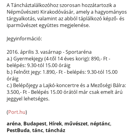
A Táncháztalálkozóhoz szorosan hozzátartozik a
Népművészeti Kirakodóvásár, amely a hagyományos
tárgyalkotás, valamint az abból táplálkozó képző- és
iparművészet együttes megjelenése.
Jegyinformáció:
2016. április 3. vasárnap - Sportaréna
a.) Gyermekjegy (4-től 14 éves korig): 890,- Ft -
belépés: 9.30-tól 15.00 óráig
b.) Felnőtt jegy: 1.890,- Ft - belépés: 9.30-tól 15.00
óráig
c.) Belépőjegy a Lajkó-koncertre és a Mezőségi Bálra:
3.500,- Ft - Belépés 15.00 órától már csak emelt árú
jeggyel lehetséges.
(
Port.hu
)
aréna
,
Budapest
,
Hírek
,
művészet
,
néptánc
,
PestBuda
,
tánc
,
táncház