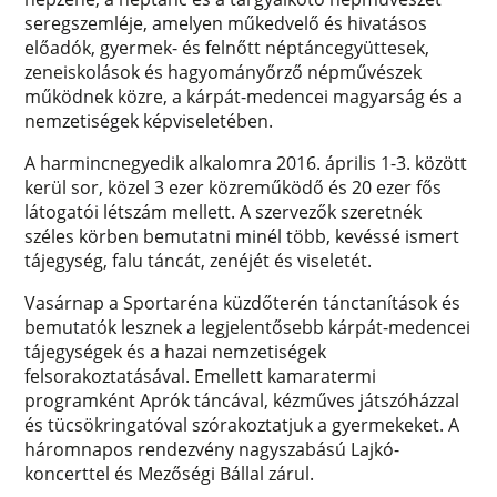
seregszemléje, amelyen műkedvelő és hivatásos
előadók, gyermek- és felnőtt néptáncegyüttesek,
zeneiskolások és hagyományőrző népművészek
működnek közre, a kárpát-medencei magyarság és a
nemzetiségek képviseletében.
A harmincnegyedik alkalomra 2016. április 1-3. között
kerül sor, közel 3 ezer közreműködő és 20 ezer fős
látogatói létszám mellett. A szervezők szeretnék
széles körben bemutatni minél több, kevéssé ismert
tájegység, falu táncát, zenéjét és viseletét.
Vasárnap a Sportaréna küzdőterén tánctanítások és
bemutatók lesznek a legjelentősebb kárpát-medencei
tájegységek és a hazai nemzetiségek
felsorakoztatásával. Emellett kamaratermi
programként Aprók táncával, kézműves játszóházzal
és tücsökringatóval szórakoztatjuk a gyermekeket. A
háromnapos rendezvény nagyszabású Lajkó-
koncerttel és Mezőségi Bállal zárul.