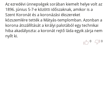
Az ezredévi ünnepségek sorában kiemelt helye volt az
1896. június 5-7-e közötti időszaknak, amikor is a
Szent Koronát és a koronázási ékszereket
közszemlére tették a Mátyás-templomban. Azonban a
korona átszállítását a királyi palotából egy technikai
hiba akadályozta: a koronát rejtő láda egyik zárja nem
nyílt ki.
0
0