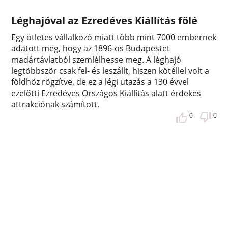
Léghajóval az Ezredéves Kiállítás fölé
Egy ötletes vállalkozó miatt több mint 7000 embernek
adatott meg, hogy az 1896-os Budapestet
madártávlatból szemlélhesse meg. A léghajó
legtöbbször csak fel- és leszállt, hiszen kötéllel volt a
földhöz rögzítve, de ez a légi utazás a 130 évvel
ezelőtti Ezredéves Országos Kiállítás alatt érdekes
attrakciónak számított.
0
0