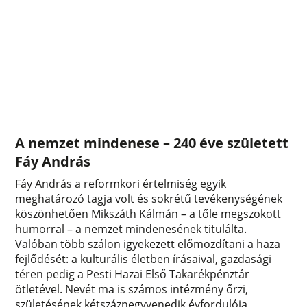
A nemzet mindenese – 240 éve született
Fáy András
Fáy András a reformkori értelmiség egyik
meghatározó tagja volt és sokrétű tevékenységének
köszönhetően Mikszáth Kálmán – a tőle megszokott
humorral – a nemzet mindenesének titulálta.
Valóban több szálon igyekezett előmozdítani a haza
fejlődését: a kulturális életben írásaival, gazdasági
téren pedig a Pesti Hazai Első Takarékpénztár
ötletével. Nevét ma is számos intézmény őrzi,
születésének kétszáznegyvenedik évfordulója