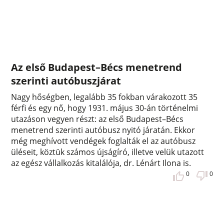
Az első Budapest–Bécs menetrend
szerinti autóbuszjárat
Nagy hőségben, legalább 35 fokban várakozott 35
férfi és egy nő, hogy 1931. május 30-án történelmi
utazáson vegyen részt: az első Budapest–Bécs
menetrend szerinti autóbusz nyitó járatán. Ekkor
még meghívott vendégek foglalták el az autóbusz
üléseit, köztük számos újságíró, illetve velük utazott
az egész vállalkozás kitalálója, dr. Lénárt Ilona is.
0
0