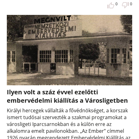
0
0
Ilyen volt a száz évvel ezelőtti
embervédelmi kiállítás a Városligetben
Királyi hercegek vállalták a fővédnökséget, a korszak
ismert tudósai szervezték a szakmai programokat a
városligeti Iparcsarnokban és a külön erre az
alkalomra emelt pavilonokban. „Az Ember” címmel
1926 nyarán megrendezett Embervédelmi Kiállítás az