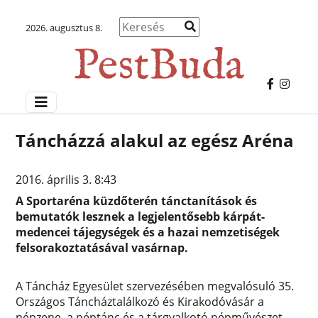
2026. augusztus 8.
Táncházzá alakul az egész Aréna
2016. április 3. 8:43
A Sportaréna küzdőterén tánctanítások és
bemutatók lesznek a legjelentősebb kárpát-
medencei tájegységek és a hazai nemzetiségek
felsorakoztatásával vasárnap.
A Táncház Egyesület szervezésében megvalósuló 35.
Országos Táncháztalálkozó és Kirakodóvásár a
népzene, a néptánc és a tárgyalkotó népművészet