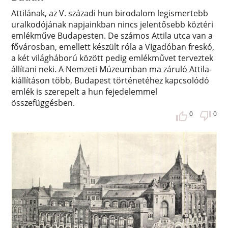
Attilának, az V. századi hun birodalom legismertebb
uralkodójának napjainkban nincs jelentősebb köztéri
emlékműve Budapesten. De számos Attila utca van a
fővárosban, emellett készült róla a VIgadóban freskó,
a két világháború között pedig emlékművet terveztek
állítani neki. A Nemzeti Múzeumban ma záruló Attila-
kiállításon több, Budapest történetéhez kapcsolódó
emlék is szerepelt a hun fejedelemmel
összefüggésben.
0
0