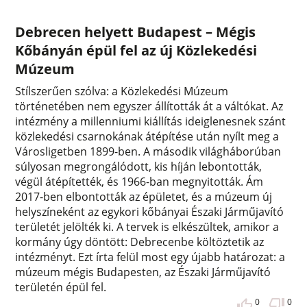
Debrecen helyett Budapest – Mégis
Kőbányán épül fel az új Közlekedési
Múzeum
Stílszerűen szólva: a Közlekedési Múzeum
történetében nem egyszer állították át a váltókat. Az
intézmény a millenniumi kiállítás ideiglenesnek szánt
közlekedési csarnokának átépítése után nyílt meg a
Városligetben 1899-ben. A második világháborúban
súlyosan megrongálódott, kis híján lebontották,
végül átépítették, és 1966-ban megnyitották. Ám
2017-ben elbontották az épületet, és a múzeum új
helyszíneként az egykori kőbányai Északi Járműjavító
területét jelölték ki. A tervek is elkészültek, amikor a
kormány úgy döntött: Debrecenbe költöztetik az
intézményt. Ezt írta felül most egy újabb határozat: a
múzeum mégis Budapesten, az Északi Járműjavító
területén épül fel.
0
0