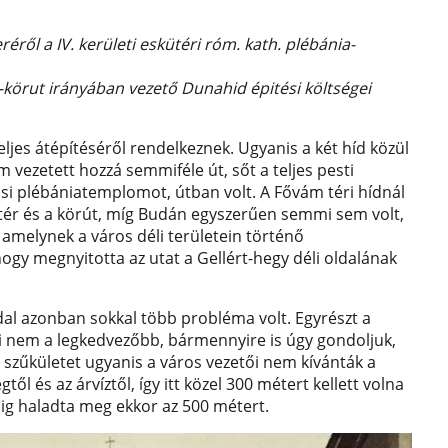
eréről a IV. kerületi eskütéri róm. kath. plébánia-
áz-körut irányában vezető Dunahid épitési költségei
ljes átépítéséről rendelkeznek. Ugyanis a két híd közül
m vezetett hozzá semmiféle út, sőt a teljes pesti
osi plébániatemplomot, útban volt. A Fővám téri hídnál
m tér és a körút, míg Budán egyszerűen semmi sem volt,
, amelynek a város déli területein történő
 hogy megnyitotta az utat a Gellért-hegy déli oldalának
dal azonban sokkal több probléma volt. Egyrészt a
i nem a legkedvezőbb, bármennyire is úgy gondoljuk,
 szűkületet ugyanis a város vezetői nem kívánták a
gtől és az árvíztől, így itt közel 300 métert kellett volna
alig haladta meg ekkor az 500 métert.