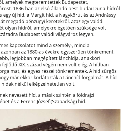
król, amelyek megteremtették Budapestet,
árost. 1836-ban az első állandó pest-budai Duna-hídról
es egy új híd, a Margit híd, a Nagykörút és az Andrássy
pját megadó pénzügyi keretekről, azaz egy valódi
 Két olyan hídról, amelyekre égetően szüksége volt
századra Budapest valódi világváros legyen.
elmes kapcsolatot mind a személy-, mind a
ly azonban az 1880-as évekre egyszerűen tönkrement.
bb, legjobban megépített lánchídja, az akkori
fejlődő XIX. század végén nem volt elég. A hídban
orgalmat, és egyes részei tönkrementek. A híd sürgős
hogy már ekkor korlátozták a Lánchíd forgalmát. A híd
 hidak nélkül elképzelhetetlen volt.
inek nevezett híd, a másik szintén a földrajzi
sébet és a Ferenc József (Szabadság) híd.