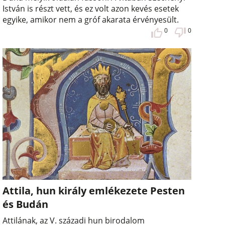
István is részt vett, és ez volt azon kevés esetek
egyike, amikor nem a gróf akarata érvényesült.
0
0
Attila, hun király emlékezete Pesten
és Budán
Attilának, az V. századi hun birodalom