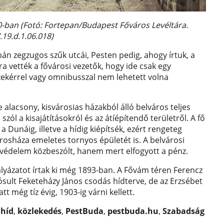
-ban (Fotó: Fortepan/Budapest Főváros Levéltára.
.19.d.1.06.018)
abán zegzugos szűk utcái, Pesten pedig, ahogy írtuk, a
ra vették a fővárosi vezetők, hogy ide csak egy
szekérrel vagy omnibusszal nem lehetett volna
de alacsony, kisvárosias házakból álló belváros teljes
szól a kisajátításokról és az átíépítendő területről. A fő
 a Dunáig, illetve a hídig kiépítsék, ezért rengeteg
Városháza emeletes tornyos épületét is. A belvárosi
delem közbeszólt, hanem mert elfogyott a pénz.
lyázatot írtak ki még 1893-ban. A Fővám téren Ferencz
ósult Feketeházy János csodás hídterve, de az Erzsébet
tt még tíz évig, 1903-ig várni kellett.
 híd
,
közlekedés
,
PestBuda
,
pestbuda.hu
,
Szabadság