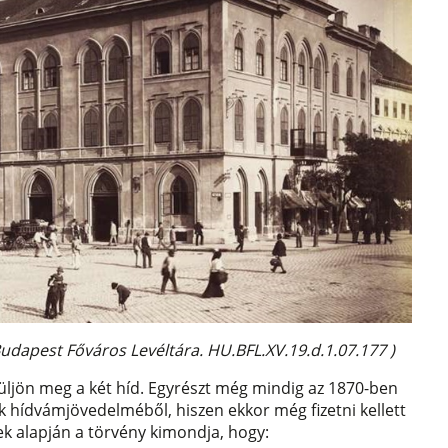
Budapest Főváros Levéltára. HU.BFL.XV.19.d.1.07.177 )
üljön meg a két híd. Egyrészt még mindig az 1870-ben
ak hídvámjövedelméből, hiszen ekkor még fizetni kellett
ek alapján a törvény kimondja, hogy: