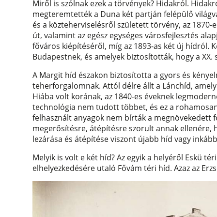
Miről is szólnak ezek a törvények? Hidakról. Hida
megteremtették a Duna két partján felépülő világv
és a közteherviselésről született törvény, az 1870-
út, valamint az egész egységes városfejlesztés ala
főváros kiépítéséről, míg az 1893-as két új hídról.
Budapestnek, és amelyek biztosították, hogy a XX. 
A Margit híd északon biztosította a gyors és kény
teherforgalomnak. Attól délre állt a Lánchíd, ame
Hiába volt korának, az 1840-es éveknek legmoderne
technológia nem tudott többet, és ez a rohamosan 
felhasznált anyagok nem bírták a megnövekedett f
megerősítésre, átépítésre szorult annak ellenére, 
lezárása és átépítése viszont újabb híd vagy inkább
Melyik is volt e két híd? Az egyik a helyéről Eskü tér
elhelyezkedésére utaló Fővám téri híd. Azaz az Erz