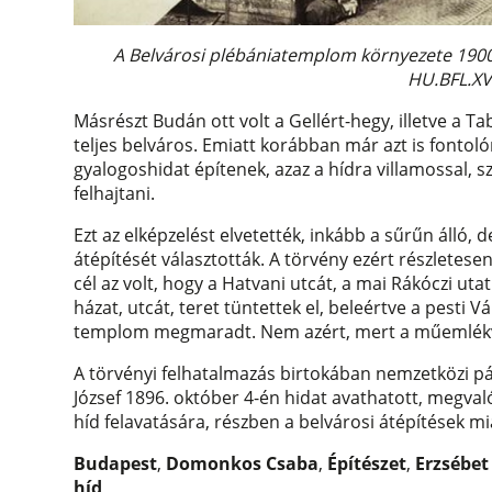
A Belvárosi plébániatemplom környezete 1900
HU.BFL.XV
Másrészt Budán ott volt a Gellért-hegy, illetve a T
teljes belváros. Emiatt korábban már azt is fontoló
gyalogoshidat építenek, azaz a hídra villamossal, 
felhajtani.
Ezt az elképzelést elvetették, inkább a sűrűn álló, 
átépítését választották. A törvény ezért részletesen 
cél az volt, hogy a Hatvani utcát, a mai Rákóczi utat
házat, utcát, teret tüntettek el, beleértve a pesti 
templom megmaradt. Nem azért, mert a műemlékvé
A törvényi felhatalmazás birtokában nemzetközi pá
József 1896. október 4-én hidat avathatott, megval
híd felavatására, részben a belvárosi átépítések mia
Budapest
,
Domonkos Csaba
,
Építészet
,
Erzsébet
híd