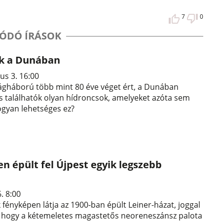
7
0
ÓDÓ ÍRÁSOK
k a Dunában
us 3. 16:00
ágháború több mint 80 éve véget ért, a Dunában
 találhatók olyan hídroncsok, amelyeket azóta sem
ogyan lehetséges ez?
n épült fel Újpest egyik legszebb
6. 8:00
k fényképen látja az 1900-ban épült Leiner-házat, joggal
 hogy a kétemeletes magastetős neoreneszánsz palota