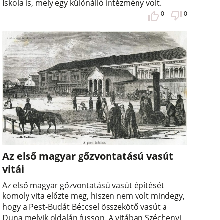
Iskola is, mely egy különálló intézmény volt.
0
0
Az első magyar gőzvontatású vasút
vitái
Az első magyar gőzvontatású vasút építését
komoly vita előzte meg, hiszen nem volt mindegy,
hogy a Pest-Budát Béccsel összekötő vasút a
Duna melyik oldalán fusson. A vitában Széchenyi