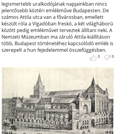
legismertebb uralkodójának napjainkban nincs
jelentősebb köztéri emlékműve Budapesten. De
számos Attila utca van a fővárosban, emellett
készült róla a VIgadóban freskó, a két világháború
között pedig emlékművet terveztek állítani neki. A
Nemzeti Múzeumban ma záruló Attila-kiállításon
több, Budapest történetéhez kapcsolódó emlék is
szerepelt a hun fejedelemmel összefüggésben.
0
0