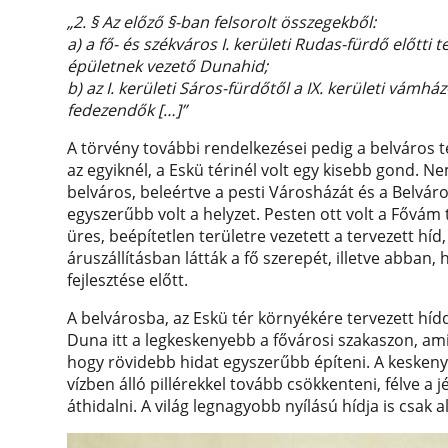
„2. § Az előző §-ban felsorolt összegekből:
a) a fő- és székváros I. kerületi Rudas-fürdő előtti t
épületnek vezető Dunahid;
b) az I. kerületi Sáros-fürdőtől a IX. kerületi vámh
fedezendők […]”
A törvény további rendelkezései pedig a belváros te
az egyiknél, a Eskü térinél volt egy kisebb gond. Ne
belváros, beleértve a pesti Városházát és a Belvár
egyszerűbb volt a helyzet. Pesten ott volt a Fővá
üres, beépítetlen területre vezetett a tervezett híd
áruszállításban látták a fő szerepét, illetve abban,
fejlesztése előtt.
A belvárosba, az Eskü tér környékére tervezett híd
Duna itt a legkeskenyebb a fővárosi szakaszon, am
hogy rövidebb hidat egyszerűbb építeni. A keskeny
vízben álló pillérekkel tovább csökkenteni, félve a jé
áthidalni. A világ legnagyobb nyílású hídja is csak 