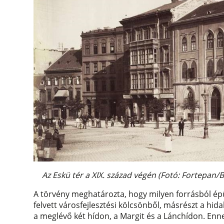
Az Eskü tér a XIX. század végén (Fotó: Fortepan/
A törvény meghatározta, hogy milyen forrásból ép
felvett városfejlesztési kölcsönből, másrészt a hid
a meglévő két hídon, a Margit és a Lánchídon. Enn