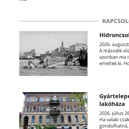
KAPCSOL
Hídroncso
2026. auguszt
A második vil
azonban ma is
emeltek ki. H
Gyártelepe
lakóháza
2026. július 2
Ha valaki csa
gondolhatná,