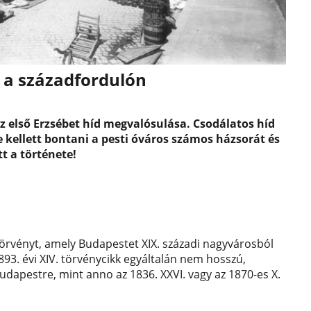
d a századfordulón
z első Erzsébet híd megvalósulása. Csodálatos híd
e kellett bontani a pesti óváros számos házsorát és
tt a története!
 törvényt, amely Budapestet XIX. századi nagyvárosból
1893. évi XIV. törvénycikk egyáltalán nem hosszú,
udapestre, mint anno az 1836. XXVI. vagy az 1870-es X.