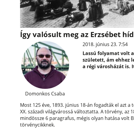
Így valósult meg az Erzsébet hí
2018. június 23. 7:54
Lassú folyamat volt a
született, ám ehhez l
a régi városházát is. I
Domonkos Csaba
Most 125 éve, 1893. június 18-án fogadták el azt a
XX. századi világvárossá változtatta. A törvény, az 
mindössze 6 paragrafus, mégis olyan hatása volt B
törvénycikknek.