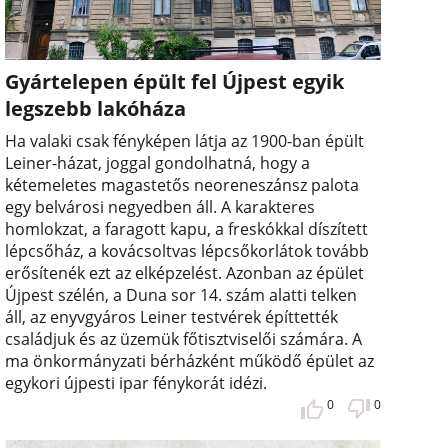
Gyártelepen épült fel Újpest egyik
legszebb lakóháza
Ha valaki csak fényképen látja az 1900-ban épült
Leiner-házat, joggal gondolhatná, hogy a
kétemeletes magastetős neoreneszánsz palota
egy belvárosi negyedben áll. A karakteres
homlokzat, a faragott kapu, a freskókkal díszített
lépcsőház, a kovácsoltvas lépcsőkorlátok tovább
erősítenék ezt az elképzelést. Azonban az épület
Újpest szélén, a Duna sor 14. szám alatti telken
áll, az enyvgyáros Leiner testvérek építtették
családjuk és az üzemük főtisztviselői számára. A
ma önkormányzati bérházként működő épület az
egykori újpesti ipar fénykorát idézi.
0
0